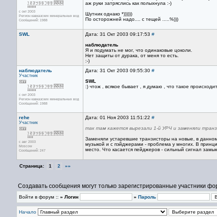
аж руки затряслись как полыхнула :-)
с окт 2003
Шутник однако *))))))
Регион кавказских минеральных вод
По осторожней надо.... с тещей .....%)))
Сообщений: 1988
SWL
Дата: 31 Окт 2003 09:17:53
#
наблюдатель
Я и подумать не мог, что одинаковые цоколи.
Нет защиты от дурака, от меня то есть.
:-)
наблюдатель
Дата: 31 Окт 2003 09:55:30
#
Участник
SWL
:) чтож , всякое бывает , я думаю , что такое происходи
с окт 2003
Регион кавказских минеральных вод
Сообщений: 1988
rehe
Дата: 01 Ноя 2003 11:51:22
#
Участник
так там кажется вырезали 1-й УРЧ и заменяли транз
Заменяли устаревшие транзисторы на новые, в данном 
с авг 2003
музыкой и с пэйджерами - проблема у многих. В прин
Moscow
место. Что касается пейджеров - сильный сигнал замык
Сообщений: 247
Страница:
»»
1
2
Создавать сообщения могут только зарегистрированные участники фо
Войти в форум ::
» Логин
»
Пароль
Начало