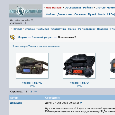
·
Наш магазин
·
Объявления
·
Рейтинг
·
Статьи
·
Част
·
Файлы
·
Диапазоны
·
Сигналы
·
Музей
·
Mods
·
LPD-
На сайте: гостей - 67,
участников - 0
·
Начало
·
Опросы
·
События
·
Статистика
·
Поиск
·
Регистрация
·
Правила
·
FA
Форум
—›
Главный раздел
—›
Вою волком!!!
Трансиверы
Yaesu
в нашем магазине
Yaesu FT-817ND
Yaesu FT-857D
руб.
руб.
Страница:
»»
1
2
Автор
Сообщение
Давыдов
Дата: 27 Окт 2003 09:33:16
#
Ну и как это называется?? Купил нормальный приемник
FM-вещание чуть ли не по всему диапазону!!!! Достато