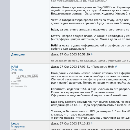
Где территориально Вы находитесь?
Антена Комет дискоконусная на 2-ку/70/35см. Характе
одной стороны удачное, а с другой может даже слишком
Вещательные центры - Останкино, Ходынка, Универ5, на
Честно говоря я вчера просто сполз по стулу, когда вс
сделать для выяснения причин? Буду очень вам благод
haba
, за состояние аппарата я разумеется отвечать не 
Кстати, вопрос общего плана. А какое я наблюдаю у с
(интерференции?) в чистом виде. Может дело не тольк
HAM
, а можете дать информацию об этом фильтре - скол
собстно где заказывать?
Давыдов
Дата: 27 Окт 2003 16:53:29
#
но говорят потери небольшие, хотя и усиление не о
HAM
Дата: 27 Окт 2003 17:07:41 · Поправил: HAM
#
Участник
Пока даже и сказать нечего. Только созвонился с фирм
они сказали что посчитают и сообщат, можно ли такое 
Olenevod заказывал у них фильтры на авиадиапазон, о
с окт 2003
(как я понял) доволен. Теперь он висит у них в прайсе з
Москва
Сообщений: 334
Стоимость изделия ~15$, и еще, сколько-то его разраб
Ставиться в разрыв, на нем 2 разьема-мамы.
Оформлен в виде небольшой гермитичной кокобочки.
Еще хочу сделать самоделку, тут ссылку давали. Но пок
исходный файл в GIF. Надо перерисовывать в Gerber, ч
У меня до Балашихинского РПЦ примерно 1.5 км. На WF
слышал, что такое нормально.
А вот КВ похоже "ткнется", шум на 9 баллов и до от 1.
Lotus
Дата: 27 Окт 2003 17:10:23
#
Модератор
Даааа. Первое, что надо сделать - включить аттенюато