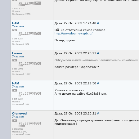
с мар 2003
Москва
Сообщений: 2000
HAM
Дата: 27 Окт 2003 17:24:40
#
Участник
Ой, не ответил на самое главное.
http://www.dournev.spb.ru/
с окт 2003
Питер, однако.
Москва
Сообщений: 334
Lorenz
Дата: 27 Окт 2003 22:20:21
#
Участник
Оформлен в виде небольшой гермитичной кокобочки.
Какого размера "коробочка"?
с авг 2003
Москва
Сообщений: 1877
HAM
Дата: 27 Окт 2003 22:28:50
#
Участник
У меня его еше нет.
А по докам на сайте 61х68х38 мм.
с окт 2003
Москва
Сообщений: 334
Olenevod
Дата: 27 Окт 2003 23:26:21
#
Участник
Да, Оленевод и правда доволен авиафильтром сдела
подтверждаю )
с апр 2003
Москва, СЗАО
Сообщений: 8168