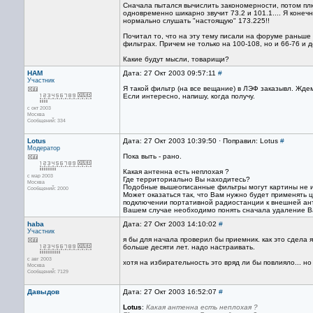
Сначала пытался вычислить закономерности, потом пл
одновременно шикарно звучит 73.2 и 101.1.... Я коне
нормально слушать "настоящую" 173.225!!
Почитал то, что на эту тему писали на форуме раньше 
фильтрах. Причем не только на 100-108, но и 66-76 и до
Какие будут мысли, товарищи?
HAM
Дата: 27 Окт 2003 09:57:11
#
Участник
Я такой фильтр (на все вещание) в ЛЭФ заказывл. Жде
Если интересно, напишу, когда получу.
с окт 2003
Москва
Сообщений: 334
Lotus
Дата: 27 Окт 2003 10:39:50 · Поправил: Lotus
#
Модератор
Пока выть - рано.
Какая антенна есть неплохая ?
с мар 2003
Где территориально Вы находитесь?
Москва
Подобные вышеописанные фильтры могут картины не 
Сообщений: 2000
Может оказаться так, что Вам нужно будет применять ц
подключении портативной радиостанции к внешней ант
Вашем случае необходимо понять сначала удаление В
haba
Дата: 27 Окт 2003 14:10:02
#
Участник
я бы для начала проверил бы приемник. как это сдела
больше десяти лет. надо настраивать.
с авг 2003
хотя на избирательность это вряд ли бы повлияло... н
Москва
Сообщений: 7129
Давыдов
Дата: 27 Окт 2003 16:52:07
#
Lotus
:
Какая антенна есть неплохая ?