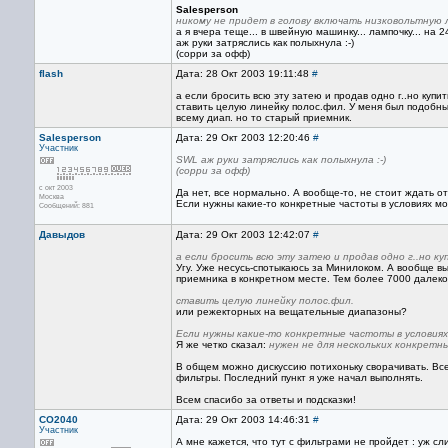
Salesperson
никому не придет в голову включать низковольтную 
а я вчера теще... в швейную машинку... лампочку... на 24
аж руки затряслись как полыхнула :-)
(сорри за офф)
flash
Дата: 28 Окт 2003 19:11:48
#
а если бросить всю эту затею и продав одно г..но куп
ставить целую линейку полос.фил. У меня был подобн
всему диап. но то старый приемник.
Salesperson
Дата: 29 Окт 2003 12:20:46
#
Участник
SWL аж руки затряслись как полыхнула :-)
(сорри за офф)
с окт 2003
Да нет, все нормально. А вообще-то, не стоит ждать о
Москва
Если нужны какие-то конкретные частоты в условиях м
Сообщений: 881
Давыдов
Дата: 29 Окт 2003 12:42:07
#
а если бросить всю эту затею и продав одно г..но к
Угу. Уже несусь-спотыкаюсь за Минилоком. А вообще вы
приемника в конкретном месте. Тем более 7000 далеко 
ставить целую линейку полос.фил.
или режекторных на вещательные диапазоны?
Если нужны какие-то конкретные частоты в условия
Я же четко сказал:
нужен не для нескольких конкрет
В общем можно дискуссию потихоньку сворачивать. Все 
фильтры. Последний пункт я уже начал выполнять.
Всем спасибо за ответы и подсказки!
CO2040
Дата: 29 Окт 2003 14:46:31
#
Участник
А мне кажется, что тут с фильтрами не пройдет : уж с