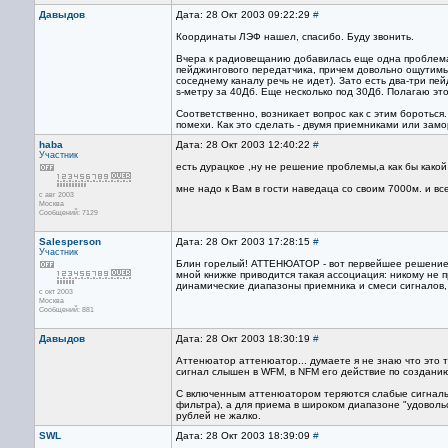
Давыдов
Дата: 28 Окт 2003 09:22:29
#
Координаты ЛЭФ нашел, спасибо. Буду звонить.
Вчера к радиовещанию добавилась еще одна проблема.
пейджингового передатчика, причем довольно ощутимые
соседнему каналу речь не идет). Зато есть два-три пе
s-метру за 40Дб. Еще несколько под 30Дб. Полагаю это
Соответственно, возникает вопрос как с этим боротьс
помехи. Как это сделать - двумя приемниками или зам
haba
Дата: 28 Окт 2003 12:40:22
#
Участник
есть дурацкое ,ну не решение проблемы,а как бы какой
мне надо к Вам в гости наведаца со своим 7000м. и вс
с авг 2003
Москва
Сообщений: 7129
Salesperson
Дата: 28 Окт 2003 17:28:15
#
Участник
Блин горелый! АТТЕНЮАТОР - вот первейшее решение о
мной книжке приводится такая ассоциация: никому не п
динамические диапазоны приемника и смеси сигналов,
с окт 2003
Москва
Сообщений: 881
Давыдов
Дата: 28 Окт 2003 18:30:19
#
Аттенюатор аттенюатор... думаете я не знаю что это 
сигнал слышен в WFM, в NFM его действие по создани
С включенным аттенюатором теряются слабые сигналы.
фильтра), а для приема в широком диапазоне "удоволь
рублей не жалко.
SWL
Дата: 28 Окт 2003 18:39:09
#