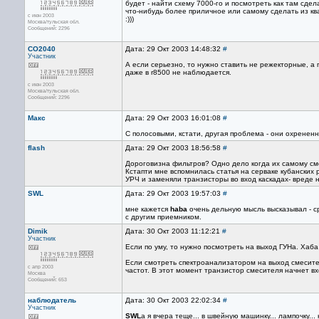
будет - найти схему 7000-го и посмотреть как там сде
что-нибудь более приличное или самому сделать из к
с июн 2003
:)))
Москва/тульская обл.
Сообщений: 2296
CO2040
Дата: 29 Окт 2003 14:48:32
#
Участник
А если серьезно, то нужно ставить не режекторные, а
даже в r8500 не наблюдается.
с июн 2003
Москва/тульская обл.
Сообщений: 2296
Макс
Дата: 29 Окт 2003 16:01:08
#
С полосовыми, кстати, другая проблема - они охрененно
flash
Дата: 29 Окт 2003 18:56:58
#
Дороговизна фильтров? Одно дело когда их самому смо
Кстапти мне вспомнилась статья на серваке кубанских
УРЧ и заменяли транзисторы во вход каскадах- вреде 
SWL
Дата: 29 Окт 2003 19:57:03
#
мне кажется
haba
очень дельную мысль высказывал - с
с другим приемником.
Dimik
Дата: 30 Окт 2003 11:12:21
#
Участник
Если по уму, то нужно посмотреть на выход ГУНа. Хаба
Если смотреть спектроанализатором на выход смесите
с апр 2003
частот. В этот момент транзистор смесителя начнет в
Москва
Сообщений: 653
наблюдатель
Дата: 30 Окт 2003 22:02:34
#
Участник
SWL
а я вчера теще... в швейную машинку... лампочку... н