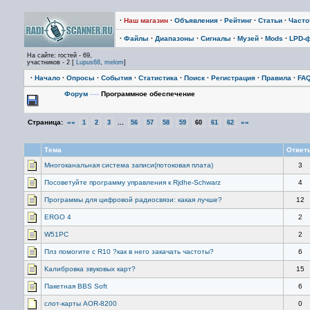
·
Наш магазин
·
Объявления
·
Рейтинг
·
Статьи
·
Част
·
Файлы
·
Диапазоны
·
Сигналы
·
Музей
·
Mods
·
LPD-
На сайте: гостей - 69,
участников - 2 [
Lupus68
,
melom
]
·
Начало
·
Опросы
·
События
·
Статистика
·
Поиск
·
Регистрация
·
Правила
·
FA
Форум
—›
Программное обеспечение
Страница:
««
...
»»
1
2
3
56
57
58
59
60
61
62
Тема
Ответ
Многоканальная система записи(потоковая плата)
3
Посоветуйте программу управления к Rjdhe-Schwarz
4
Программы для цифровой радиосвязи: какая лучше?
12
ERGO 4
2
W51PC
2
Плз помогите с R10 ?как в него закачать частоты?
6
Калибровка звуковых карт?
15
Пакетная BBS Soft
6
слот-карты AOR-8200
0