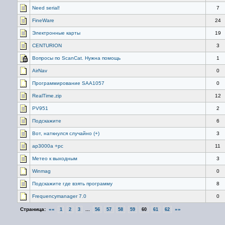
Need serial!
7
FineWare
24
Электронные карты
19
CENTURION
3
Вопросы по ScanCat. Нужна помощь
1
AirNav
0
Программирование SAA1057
0
RealTime.zip
12
PV951
2
Подскажите
6
Вот, наткнулся случайно (+)
3
ар3000а +рс
11
Метео к выходным
3
Winmag
0
Подскажите где взять программу
8
Frequencymanager 7.0
0
Страница:
««
...
»»
1
2
3
56
57
58
59
60
61
62