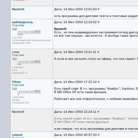
Сообщений: 71
Nashvill
Дата: 14 Июл 2004 12:01:43
#
есть программы для диктовки текста в текстовые редакт
наблюдатель
Дата: 14 Июл 2004 12:34:02
#
Участник
Nashvill
Есть , но они индивидуально настраиваются под диктора
не все там хорошо , как хочется . А вообще такие проги
с окт 2003
Регион кавказских минеральных вод
Сообщений: 1988
слон
Дата: 14 Июл 2004 13:21:11
#
Участник
А если в нее загонять голос из эфира, что она скажет. 
с мар 2004
Рига
Сообщений: 71
Viktor
Дата: 14 Июл 2004 17:22:14
#
Участник
Есть такой софт. В т.ч. программы "Комбат", ViaVoice, D
В MS Office XP есть такая функция.
с фев 2004
Работают все они отвратительно, с любыми микрофона
Москва
Сообщений: 153
Nashvill
Дата: 14 Июл 2004 22:24:11
#
Есть такой софт. В т.ч. программы "Комбат", ViaVoic
В MS Office XP есть такая функция.
я же говорю, что есть программы для диктовки в тексто
voland
Дата: 15 Июл 2004 00:57:33
#