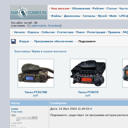
·
Наш магазин
·
Объявления
·
Рейтинг
·
Статьи
·
Част
·
Файлы
·
Диапазоны
·
Сигналы
·
Музей
·
Mods
·
LPD-
На сайте: гостей - 68,
участников - 2 [
spbtvmaster
,
Gvozdenis
]
·
Начало
·
Опросы
·
События
·
Статистика
·
Поиск
·
Регистрация
·
Правила
·
FA
Форум
—›
Программное обеспечение
—›
Подскажите
Трансиверы
Yaesu
в нашем магазине
Yaesu FT-817ND
Yaesu FT-857D
руб.
руб.
Автор
Сообщение
слон
Дата: 14 Июл 2004 11:46:03
#
Участник
Подскажите, существует ли программа которая распоз
с мар 2004
Рига