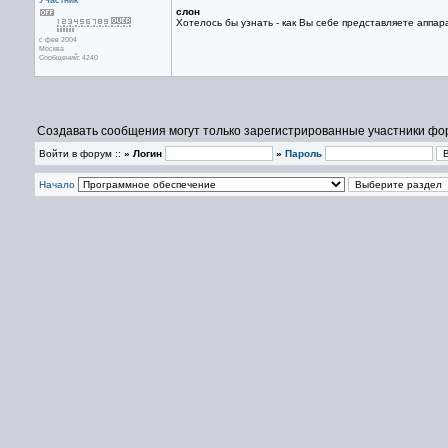
Участник
слон
Хотелось бы узнать - как Вы себе представляете аппа
с фев 2004
Москва
Сообщений: 4240
Создавать сообщения могут только зарегистрированные участники фо
Войти в форум ::
» Логин
»
Пароль
Начало