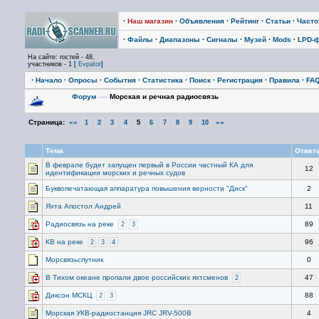
·
Наш магазин
·
Объявления
·
Рейтинг
·
Статьи
·
Част
·
Файлы
·
Диапазоны
·
Сигналы
·
Музей
·
Mods
·
LPD-
На сайте: гостей - 48,
участников - 1 [
Evpator
]
·
Начало
·
Опросы
·
События
·
Статистика
·
Поиск
·
Регистрация
·
Правила
·
FA
Форум
—›
Морская и речная радиосвязь
Страница:
««
»»
1
2
3
4
5
6
7
8
9
10
Тема
Ответ
В феврале будет запущен первый в России частный КА для
12
идентификации морских и речных судов
Буквопечатающая аппаратура повышения верности "Диск"
2
Яхта Апостол Андрей
11
Радиосвязь на реке
89
2
3
КВ на реке
96
2
3
4
Морсвязьспутник
0
В Тихом океане пропали двое российских яхтсменов
47
2
Диксон МСКЦ
88
2
3
Морская УКВ-радиостанция JRC JRV-500B
4