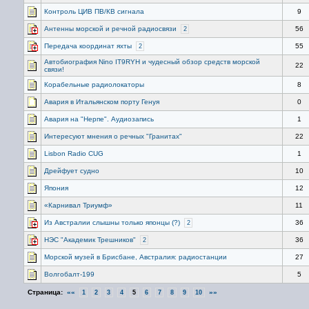
Контроль ЦИВ ПВ/КВ сигнала
9
Антенны морской и речной радиосвязи
56
2
Передача координат яхты
55
2
Автобиография Nino IT9RYH и чудесный обзор средств морской
22
связи!
Корабельные радиолокаторы
8
Авария в Итальянском порту Генуя
0
Авария на "Нерпе". Аудиозапись
1
Интересуют мнения о речных "Гранитах"
22
Lisbon Radio CUG
1
Дрейфует судно
10
Япония
12
«Карнивал Триумф»
11
Из Австралии слышны только японцы (?)
36
2
НЭС "Академик Трешников"
36
2
Морской музей в Брисбане, Австралия: радиостанции
27
Волгобалт-199
5
Страница:
««
»»
1
2
3
4
5
6
7
8
9
10