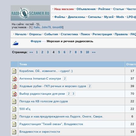
·
Наш магазин
·
Объявления
·
Рейтинг
·
Статьи
·
Част
·
Файлы
·
Диапазоны
·
Сигналы
·
Музей
·
Mods
·
LPD-
На сайте: гостей - 51,
участников - 3 [
Хайо
,
John79
,
timon68
]
·
Начало
·
Опросы
·
События
·
Статистика
·
Поиск
·
Регистрация
·
Правила
·
FA
Форум
—›
Морская и речная радиосвязь
Страница:
««
»»
1
2
3
4
5
6
7
8
9
10
Тема
Отве
Кораблик. Ой.. извините.. - судно! :)
17
Антенна Inmarsat-C изнутри
37
2
Ходовые рубки - ГКП речных и морских судов
39
2
Выбор радиостанции для реки
70
2
3
Погода на КВ голосом для судов
22
500 кГц
22
Погода и нав.предупреждения на Ладоге, Онеге, Свири.
6
Радиостанция "Тихий океан", Владивосток
22
Владивосток и окрестности
19