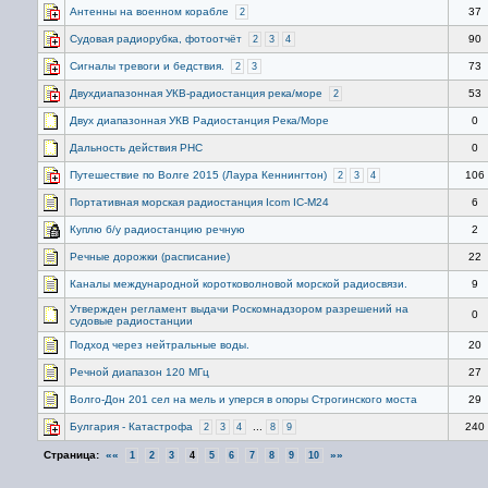
Антенны на военном корабле
37
2
Судовая радиорубка, фотоотчёт
90
2
3
4
Сигналы тревоги и бедствия.
73
2
3
Двухдиапазонная УКВ-радиостанция река/море
53
2
Двух диапазонная УКВ Радиостанция Река/Море
0
Дальность действия РНС
0
Путешествие по Волге 2015 (Лаура Кеннингтон)
106
2
3
4
Портативная морская радиостанция Icom IC-M24
6
Куплю б/у радиостанцию речную
2
Речные дорожки (расписание)
22
Каналы международной коротковолновой морской радиосвязи.
9
Утвержден регламент выдачи Роскомнадзором разрешений на
0
судовые радиостанции
Подход через нейтральные воды.
20
Речной диапазон 120 МГц
27
Волго-Дон 201 сел на мель и уперся в опоры Строгинского моста
29
Булгария - Катастрофа
...
240
2
3
4
8
9
Страница:
««
»»
1
2
3
4
5
6
7
8
9
10