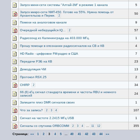
Запуск мини-сети системы "Алтай-3М" в режиме 1 канала
5
Запуск микро-сети NMT-450. Готово на 55%. Нужна помощь от
50
Архангельска и Перми.
2
Помехи на аналоговом канале
9
Очередной неберущийся IQ...
57
2
Радиозонд из Калининграда на 403.000 МГц.
1
Прошу помощи в опознании радиосигналов на СВ и КВ
4
HD Radio - цифровое FM-радио в США
7
Передачи РЭБ на КВ
23
Демодуляция ЧМ
13
Протокол RSX.25
2
CHIRP
34
2
66.(6) кГц сигнал стандарта времени и частоты RBU и немного
24
записей
Запишите плиз DMR сигналов своих
1
Что за запись?
107
2
3
4
Сигнал на частоте 2.2415 МГц USB
1
Сигналы со спутника ORBCOMM
...
355
2
3
4
11
12
Страница:
««
...
»»
1
2
3
4
5
40
41
42
43
44