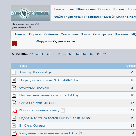
·
Наш магазин
·
Объявления
·
Рейтинг
·
Статьи
·
Част
·
Файлы
·
Диапазоны
·
Сигналы
·
Музей
·
Mods
·
LPD-
На сайте: гостей - 52,
участников - 0
·
Начало
·
Опросы
·
События
·
Статистика
·
Поиск
·
Регистрация
·
Правила
·
FA
Форум
—›
Радиосигналы
Страница:
««
...
»»
1
2
3
4
5
40
41
42
43
44
Тема
Отве
Sdrsharp libraries Help
0
Очередное опознание № 2384634/61-а
16
OFDM+DQPSK+LFM
2
Неизвестный сигнал на частоте 1,4 ГГц
10
Сигнал на 6685 кГц USB
17
Помогите опознать помеху
31
2
Подскажите что за постоянный сигнал на 13.558
5
БЧХ код. Основы.
14
Чем декодировать телетайпы на КВ
64
2
3