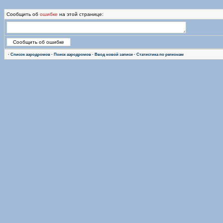
Сообщить об
ошибке
на этой странице:
·
Список аэродромов
·
Поиск аэродромов
·
Ввод новой записи
·
Статистика по регионам