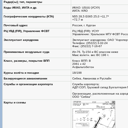
Радар(-ы); тип, параметры
Коды ИКАО, ИАТА и др.
ИКАО: USUU (УСУУ)
ИАТА: KRO
Географические координаты (KTA)
N55 28,5 Е065 25,0 +11,7*
+72,7 м
Почтовый адрес
Россия, г. Курган
РЦ УВД (FIR), Управление ФСВТ
РЦ УВД (FIR): УСУУ
Управление: Уральское МТУ ФСВТ Росс
Эксплуатант аэродрома
Эксплуатант аэродрома: ОАО "Аэропор
Телефон: (35222) 3-32-24
Факс: (35222) 7-16-67
Принимаемые воздушные суда
Ил-76, Ту-154 и ВС классом ниже
Макс взлетн. вес ВС 196 т.
Класс, размеры, покрытие ВПП
Класс ВПП: В
2061 х 42
Асфальтобетон
Курсы взлёта и посадки
18/198
Базирующиеся авиакомпании
Сибиа, Авианова и Руслайн
Службы и организации аэропорта
Службы аэропорта:
АДП СОП, Грузовой склад Бухгалтерия
Организации, расположенные на аэро
ООО "Сибиа"
Карты и схемы