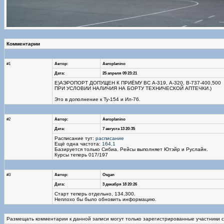
Комментарии
#1
Автор:
Aeroplanino
Дата:
25 апреля 09 23:21
Е)АЭРОПОРТ ДОПУЩЕН К ПРИЁМУ ВС А-319, А-320, В-737-400,500
ПРИ УСЛОВИИ НАЛИЧИЯ НА БОРТУ ТЕХНИЧЕСКОЙ АПТЕЧКИ.)
Это в дополнение к Ту-154 и Ил-76.
#2
Автор:
Aeroplanino
Дата:
7 августа 13 20:35
Расписание тут:
расписание
Ещё одна частота:
164,1
Базируется только Сибиа. Рейсы выполняет Ютэйр и Руслайн.
Курсы теперь 017/197
#3
Автор:
Osgan
Дата:
3 декабря 18 20:26
Старт теперь отдельно, 134,300.
Неплохо бы было обновить информацию.
Размещать комментарии к данной записи могут только зарегистрированные участники 