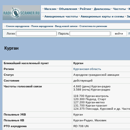
·
Магазин
·
Объявления
·
Рейтинг
·
Диапазоны
·
Частоты
·
·
Авиационные частоты
·
Авиационные карты и схемы
·
З
·
Список аэродромов
·
Поиск аэродромов
·
Ввод новой записи
·
Статистика по регионам
Логин
Пароль
Курган
Ближайший населенный пункт
Курган
Регион
Курганская область
Статус
Аэродром гражданской авиации
Состояние
действующий
Частоты голосовой связи
4.840 (день) Курган-радио
3.588 (ночь) Курган-радио
119.700 Курган-контроль
120.300 Подход, Старт
127.200 Курган-метео
131.700 Курган-транзит
124.375 Глиссада, Курсовой и др. Част
Позывные УКВ
Курган
Позывные КВ
Курган-Радио, Маховик
РТО аэродрома
RD 708 UN