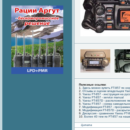
Полезные ссылки
:
1.
Здесь можно купить FT-857 по н
2.
Отзывы и оценки владельцев Yae
3.
Yaesu FT-857 - инструкция на рус
4.
Yaesu FT-857 - service manual
5.
Yaesu FT-857D - расположение п
6.
Yaesu FT-857 - схема самодельн
7.
Модификация FT-857 - программ
8.
Модификация FT-857D - раскрыти
9.
Дискуссия - сравнение Yaesu FT-8
10.
Более 40 тем по FT-857 на наш
Цитата