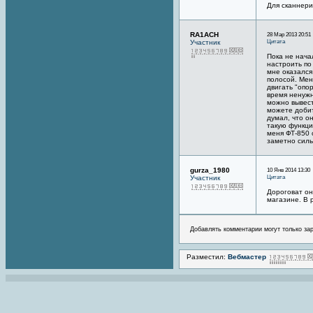
Для сканнери
RA1ACH
28 Мар 2013 20:51
Цитата
Участник
Пока не нача
настроить по
мне оказался
полосой. Мен
двигать "опо
время ненужн
можно вывест
можете добит
думал, что о
такую функци
меня ФТ-850 
заметно силь
gurza_1980
10 Янв 2014 13:30
Цитата
Участник
Дороговат он
магазине. В 
Добавлять комментарии могут только за
Разместил:
Вебмастер