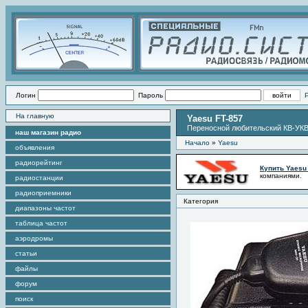
Логин
Пароль
На главную
Yaesu FT-857
Переносной любительский КВ-УКВ
наш магазин радио
Начало
»
Yaesu
объявления
радиорейтинг
Купить Yaesu
компаниями.
радиостанции
радиоприемники
Категория
диапазоны частот
таблица частот
аэродромы
статьи
файлы
форум
поиск