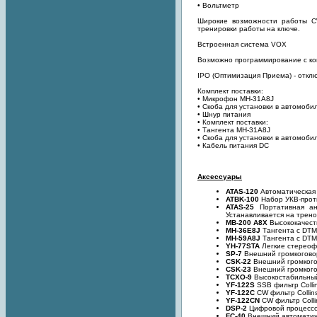
• Вольтметр
Широкие возможности работы CW
тренировки работы на ключе.
Встроенная система VOX
Возможно программирование с ко
IPO (Оптимизация Приема) - отклю
Комплект поставки:
• Микрофон MH-31A8J
• Скоба для установки в автомоб
• Шнур питания
• Комплект поставки:
• Тангента MH-31A8J
• Скоба для установки в автомоб
• Кабель питания DC
Аксессуары
ATAS-120
Автоматическая а
ATBK-100
Набор УКВ-проти
ATAS-25
Портативная ан
Устанавливается на треног
MB-200 A8X
Высококачест
MH-36E8J
Тангента с DT
MH-59A8J
Тангента с DTM
YH-77STA
Легкие стереоф
SP-7
Внешний громкогово
CSK-22
Внешний громкого
CSK-23
Внешний громкого
TCXO-9
Высокостабильный
YF-122S
SSB фильтр Collins
YF-122C
CW фильтр Collins
YF-122CN
CW фильтр Collin
DSP-2
Цифровой процессо
FC-40
Внешний автоматич