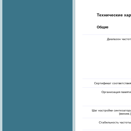
Технические ха
Общие
Диапазон частот
Сертификат соответствия
Организация памяти
Шаг настройки синтезатор
(миним.)
Стабильность частоты