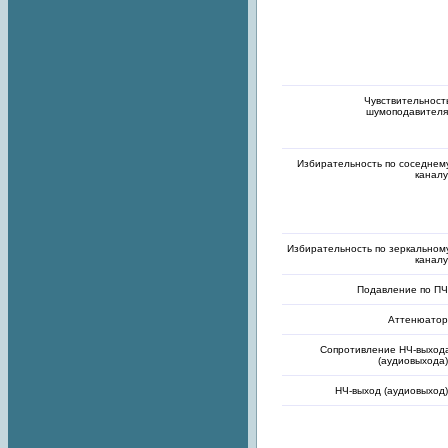
Чувствительност
шумоподавителя
Избирательность по соседнем
каналу
Избирательность по зеркальном
каналу
Подавление по ПЧ
Аттенюатор
Сопротивление НЧ-выход
(аудиовыхода)
НЧ-выход (аудиовыход)