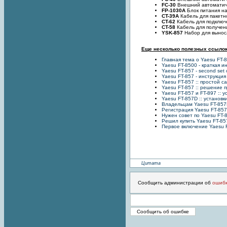
FC-30
Внешний автоматич
FP-1030A
Блок питания на
CT-39A
Кабель для пакетн
CT-62
Кабель для подключ
CT-58
Кабель для получен
YSK-857
Набор для вынос
Еще несколько полезных ссыло
Главная тема о Yaesu FT-
Yaesu FT-8500 - краткая и
Yaesu FT-857 - second set 
Yaesu FT-857 - инструкци
Yaesu FT-857 :: простой 
Yaesu FT-857 :: решение 
Yaesu FT-857 и FT-897 ::
Yaesu FT-857D :: установ
Владельцам Yaesu FT-85
Регистрация Yaesu FT-85
Нужен совет по Yaesu FT-
Решил купить Yaesu FT-85
Первое включение Yaesu 
Цитата
Сообщить администрации об
ошиб