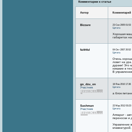
Комментарии к статье
Автор
Комментарий
Bizzare
23 Сен 2005 01:53
Цитата
Хорошая маши
габаритах на
faithful
04 Окт 2007 20:52
Цитата
Очень хороши
ловит на ура
дураки! Это 
никакие в те
В управлении
go_dzu_on
18 Янв 2010 17:36
Цитата
Участник
а блок питан
Sashman
22 Мар 2012 03:23
Цитата
Участник
Аппарат - ав
переноски и д
Управление в
клавиатурой.