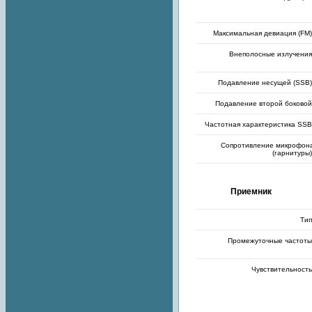
Максимальная девиация (FM)
Внеполосные излучения
Подавление несущей (SSB)
Подавление второй боковой
Частотная характеристика SSB
Сопротивление микрофон
(гарнитуры)
Приемник
Тип
Промежуточные частоты
Чувствительность