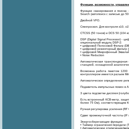
Функции, возможности, управлени
Функции сканирования и поиска: 
Search (автопоиск с записью до 5
Двойной VFO.
Спектроскоп. Для контроля ±10, ±1
CTCSS (50 тонов) и DCS 50 (104 к
DSP (Digital Signal Processor) -
опциональный модуль DSP-2:
• цифровой Полосовой Фильтр (DB
• цифровой режекторный фильтр 
• цифровой Микрофонный Эквала
• Noise Reduction
Автоматическая транспондерная 
станцией, оснащенной аналогичн
Возможна работа пакетом 1200 
контроллером имеется разъем Min
Автоматическое определение репи
Подавитель импульсных помех в 
3 цвета подсветки дисплея (голуб
Есть встроенный КСВ-метр, защи
более 75 Ом), соответствующим К
Ручная регулировка усиления (RF 
Сдвиг промежуточной частоты (IF s
Энергосберегающие функции:
• Таймер ограничения передачи (
• Автоматическое отключение/вк