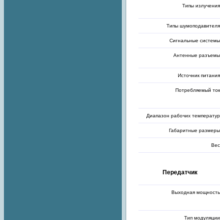
Типы излучения
Типы шумоподавителя
Сигнальные системы
Антенные разъемы
Источник питания
Потребляемый ток
Диапазон рабочих температур
Габаритные размеры
Вес
Передатчик
Выходная мощность
Тип модуляции