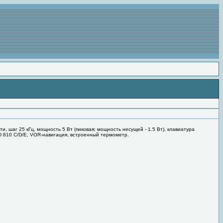
, шаг 25 кГц, мощность 5 Вт (пиковая; мощность несущей - 1.5 Вт), клавиатура
 810 C/D/E, VOR-навигация, встроенный термометр.