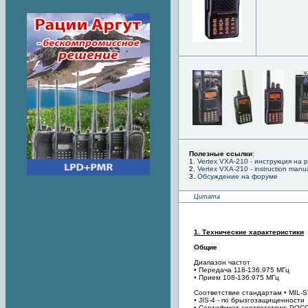
Полезные ссылки
:
1.
Vertex VXA-210 - инструкция на 
2.
Vertex VXA-210 - instruction manu
3.
Обсуждение на форуме
Цитата
1. Технические характеристики
Общие
Диапазон частот
• Передача 118-136.975 МГц
• Прием 108-136.975 МГц
Соответствие стандартам • MIL-
• JIS-4 - по брызгозащищенности
• Сертификат соответствия: РОС