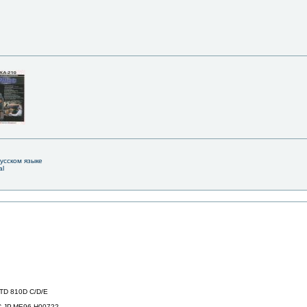
русском языке
al
STD 810D C/D/E
С.JP.ME96.H00722