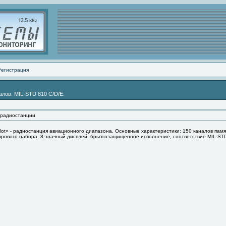
Регистрация
налов. MIL-STD 810 C/D/E.
радиостанции
lot» - радиостанция авиационного диапазона. Основные характеристики: 150 каналов памяти
рового набора, 8-значный дисплей, брызгозащищенное исполнение, соответствие MIL-STD