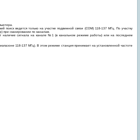
пьютера.
ий поиск ведется только на участке подвижной связи (СОМ) 118-137 МГц. По участку
p) при сканировании по каналам.
ет наличие сигнала на канале №1 (в канальном режиме работы) или на последнем
 диапазоне 118-137 МГц). В этом режиме станция принимает на установленной частоте