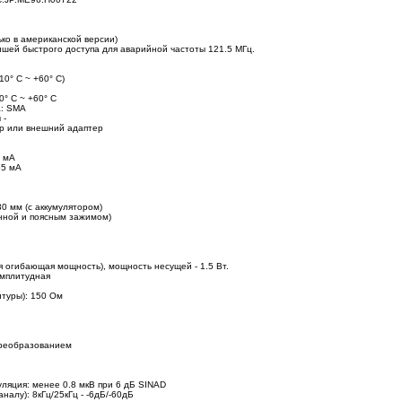
ько в американской версии)
ишей быстрого доступа для аварийной частоты 121.5 МГц.
10° C ~ +60° C)
0° C ~ +60° C
а: SMA
 -
ор или внешний адаптер
0 мА
65 мА
0 мм (с аккумулятором)
енной и поясным зажимом)
я огибающая мощность), мощность несущей - 1.5 Вт.
амплитудная
туры): 150 Ом
преобразованием
уляция: менее 0.8 мкВ при 6 дБ SINAD
налу): 8кГц/25кГц - -6дБ/-60дБ