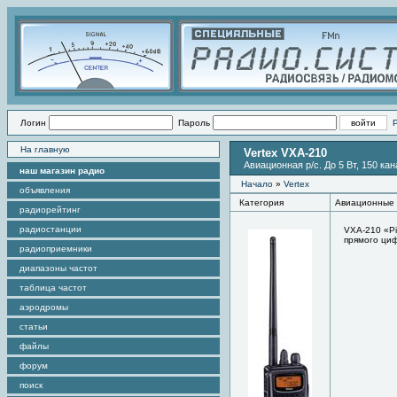
Логин
Пароль
На главную
Vertex VXA-210
Авиационная р/с. До 5 Вт, 150 ка
наш магазин радио
Начало
»
Vertex
объявления
Категория
Авиационные 
радиорейтинг
радиостанции
VXA-210 «Pi
прямого циф
радиоприемники
диапазоны частот
таблица частот
аэродромы
статьи
файлы
форум
поиск