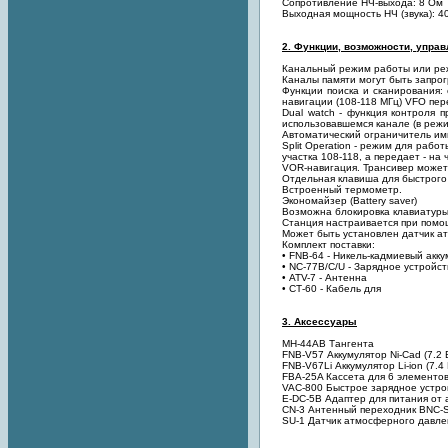
Сопротивление НЧ-выхода: 8 Ом
Выходная мощность НЧ (звука): 4
2. Функции, возможности, управл
Канальный режим работы или ре
Каналы памяти могут быть запро
Функции поиска и сканирования: 
навигации (108-118 МГц) VFO пер
Dual watch - функция контроля
использовавшемся канале (в реж
Автоматический ограничитель импу
Split Operation - режим для раб
участка 108-118, а передает - на 
VOR-навигация. Трансивер может
Отдельная клавиша для быстрого 
Встроенный термометр.
Экономайзер (Battery saver)
Возможна блокировка клавиатур
Станция настраивается при пом
Может быть установлен датчик а
Комплект поставки:
• FNB-64 - Никель-кадмиевый акку
• NC-77B/C/U - Зарядное устройст
• ATV-7 - Антенна
• СТ-60 - Кабель для
3. Аксессуары
MH-44AB Тангента
FNB-V57 Аккумулятор Ni-Cad (7.2 
FNB-V67Li Аккумулятор Li-ion (7.4
FBA-25A Кассета для 6 элементов
VAC-800 Быстрое зарядное устро
E-DC-5B Адаптер для питания от
CN-3 Антенный переходник BNC-
SU-1 Датчик атмосферного давле