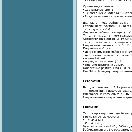
Организация памяти
• 150 каналов памяти
• 10 погодных каналов NOAA (тол
• Отдельный канал со своей клав
Шаг частот (подстройки): 25 кГц
Стабильность частоты: ±10 ppm (-
Тип излучения: АМ
Диапазон рабочих температур: -1
Тип антенны / антенного разъем
Сопротивление антенны: 50 Ом ы
Тип источника питания: аккумлят
Напряжение питания: 6.0-15.0 В
Потребляемый ток:
• деж.режим, экономайзер вкл. 3
• деж.режим, экономайзер выкл. 
• прием 190 мА
• передача (полн.мощ.) 1 А
• станция выключена 10 мкА
Габаритные размеры: 58 х 109 х 3
Вес 345 г. (с аккумулятором, ант
Передатчик
Выходная мощность: 5 Вт (пикова
Тип модуляции: низкоуровневая 
Внеполосные излучения: -60 дБ
Сопротивление микрофона (гарни
Приемник
Тип: супергетеродин с двойным 
Промежуточные частоты
• 1-я: 35.4 МГц
• 2-я: 450 кГц
Чувствительность 1 кГц, 30%-мод
Избирательность (по соседнему ка