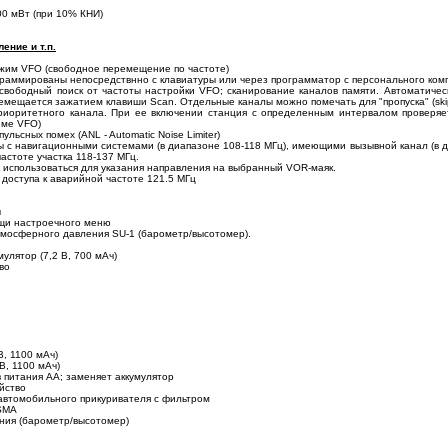
00 мВт (при 10% КНИ)
ение и т.п.
жим VFO (свободное перемещение по частоте)
граммированы непосредствнно с клавиатуры или через программатор с персонального ком
свободный поиск от частоты настройки VFO; сканирование каналов памяти. Автоматическ
емещается зажатием клавиши Scan. Отдельные каналы можно помечать для "пропуска" (ski
 приоритетного канала. При ее включении станция с определенным интервалом проверя
име VFO)
льсных помех (ANL - Automatic Noise Limiter)
оты с навигационными системами (в диапазоне 108-118 МГц), имеющими вызывной канал (в
частоте участка 118-137 МГц.
 использоваться для указания направления на выбранный VOR-маяк.
доступа к аварийной частоте 121.5 МГц
ы
ощи настроечного меню
тмосферного давления SU-1 (барометр/высотомер).
мулятор (7,2 В, 700 мАч)
во
В, 1100 мАч)
 В, 1100 мАч)
 питания АА; заменяет аккумулятор
йство
 автомобильного прикуривателя с фильтром
SMA
ния (барометр/высотомер)