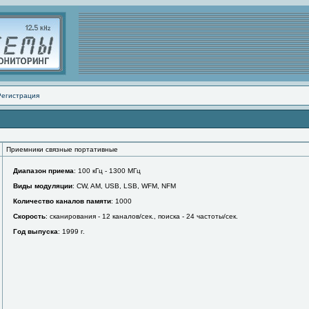
Регистрация
Приемники связные портативные
Диапазон приема
: 100 кГц - 1300 МГц
Виды модуляции
: CW, AM, USB, LSB, WFM, NFM
Количество каналов памяти
: 1000
Скорость
: сканирования - 12 каналов/сек., поиска - 24 частоты/сек.
Год выпуска
: 1999 г.