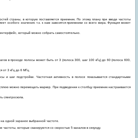
стей страны, в которую поставляется приемник. По этому плану при вводе частоты
ет особого значения. т.к. к нам завозятся приемники со всего мира. Функция может
 интерфейс, который можно собрать самостоятельно.
шагов в проходе полосы может быть от 3 (полоса 300, шаг 100 кГц) до 60 (полоса 600,
 от 3 кГц до 6 МГц.
сы и шаг подстройки. Частотная активность в полосе показывается стандартными
сплею можно перемещать маркер. При подведении к столбцу приемник настраивается
ь спектроскопа.
а на одной заранее выбранной частоте.
 частоты, которые сканируются со скоростью 5 каналов в секунду.