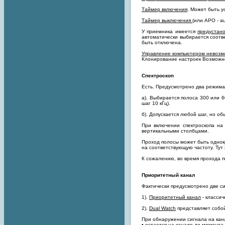
Таймер включения
. Может быть у
Таймер выключения
(или АРО - au
У приемника имеется
предустано
автоматически выбирается соотве
быть отключена.
Управление компьютером невоз
Клонирование настроек Возможно.
Спектроскоп
Есть. Предусмотрено два режима
а). Выбирается полоса 300 или 60
шаг 10 кГц).
б). Допускается любой шаг, но о
При включении спектроскопа на
вертикальными столбцами.
Проход полосы может быть однок
на соответствующую частоту. Тут
К сожалению, во время прохода п
Приоритетный канал
Фактически предусмотрено две си
1).
Приоритетный канал
- классич
2).
Dual Watch
представляет собой
При обнаружении сигнала на кана
• остается на канале до момента