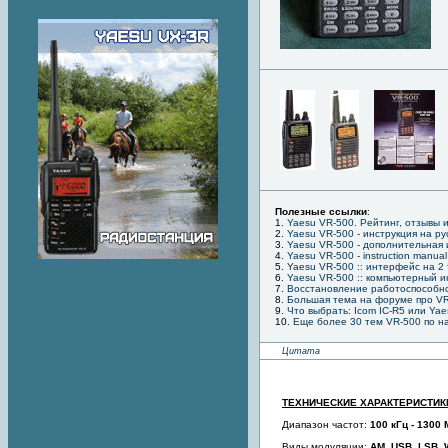
Полезные ссылки
:
1.
Yaesu VR-500. Рейтинг, отзывы 
2.
Yaesu VR-500 - инструкция на ру
3.
Yaesu VR-500 - дополнительная
4.
Yaesu VR-500 - instruction manual
5.
Yaesu VR-500 :: интерфейс на 2
6.
Yaesu VR-500 :: компьютерный 
7.
Восстановление работоспособно
8.
Большая тема на форуме про V
9.
Что выбрать: Icom IC-R5 или Ya
10.
Еще более 30 тем VR-500 по н
Цитата
ТЕХНИЧЕСКИЕ ХАРАКТЕРИСТИК
Диапазон частот:
100 кГц - 1300
Виды модуляции:
AM, USB, LSB,