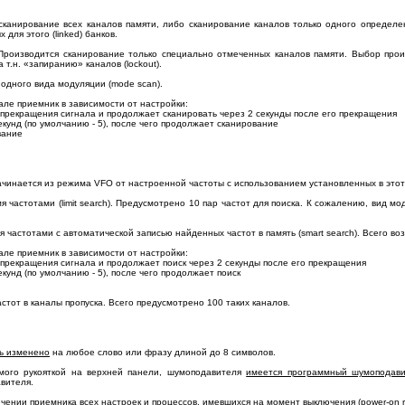
 сканирование всех каналов памяти, либо сканирование каналов только одного определ
для этого (linked) банков.
l). Производится сканирование только специально отмеченных каналов памяти. Выбор пр
 т.н. «запиранию» каналов (lockout).
 одного вида модуляции (mode scan).
ле приемник в зависимости от настройки:
 прекращения сигнала и продолжает сканировать через 2 секунды после его прекращения
секунд (по умолчанию - 5), после чего продолжает сканирование
вание
 Начинается из режима VFO от настроенной частоты с использованием установленных в это
мя частотами (limit search). Предусмотрено 10 пар частот для поиска. К сожалению, вид м
я частотами с автоматической записью найденных частот в память (smart search). Всего в
ле приемник в зависимости от настройки:
 прекращения сигнала и продолжает поиск через 2 секунды после его прекращения
екунд (по умолчанию - 5), после чего продолжает поиск
стот в каналы пропуска. Всего предусмотрено 100 таких каналов.
ь изменено
на любое слово или фразу длиной до 8 символов.
мого рукояткой на верхней панели, шумоподавителя
имеется программный шумоподави
вителя.
ючении приемника
всех настроек и процессов, имевшихся на момент выключения (power-on 