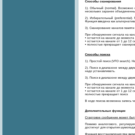
Способы сканирования
1). Обычный (normal). Возможно
нескольких заранее объединенных 
2). Избирательный (рreferentia
Функция введена как альтернатива
3). Сканирование каналов памяти
При обнаружении сигнала на кана
• остается на канале до момента
• остается на канале от 1 до 12 
• полностью прекращает сканиро
Способы поиска
1). Простой поиск (VFO search).
2). Поиск в диапазоне между дву
надо устанавливать.
3). Поиск в диапазоне между двум
При обнаружении сигнала на кана
• остается на канале до момента
• остается на канале от 1 до 12 с
полностью прекращает поиск
В ходе поиска возможна запись ча
Дополнительные функции
Стартовое сообщение может быт
Помимо аналогового, регулируе
достигнут для открытия шумопода
Функция восстановления при вкл