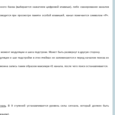
енного банка (выбирается нажатием цифровой клавиши), либо сканирование каналов
оизводится при просмотре памяти особой клавишей, канал помечается символом «Р».
т момент модуляции и шага подстроки. Может быть развернут в другую сторону.
одуляции и шаг подстройки в этих ячейках не запоминаются и перед началом поиска их
озможна запись таким образом максимум 41 канала, после чего поиск останавливается.
тель
. В 9 ступеней устанавливается уровень силы сигнала, который должен быть
resume).