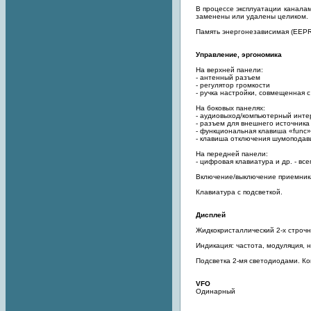
В процессе эксплуатации каналам
заменены или удалены целиком.
Память энергонезависимая (EEP
Управление, эргономика
На верхней панели:
- антенный разъем
- регулятор громкости
- ручка настройки, совмещенная 
На боковых панелях:
- аудиовыход/компьютерный инт
- разъем для внешнего источника
- функциональная клавиша «func»
- клавиша отключения шумоподав
На передней панели:
- цифровая клавиатура и др. - вс
Включение/выключение приемника
Клавиатура с подсветкой.
Дисплей
Жидкокристаллический 2-х строчн
Индикация: частота, модуляция, н
Подсветка 2-мя светодиодами. Ко
VFO
Одинарный