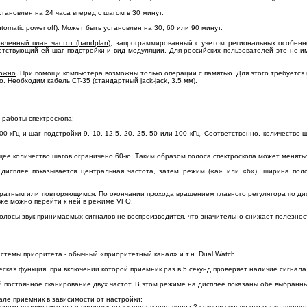
становлен на 24 часа вперед с шагом в 30 минут.
tomatic power off). Может быть установлен на 30, 60 или 90 минут.
вленный план частот (bandplan)
, запрограммированный с учетом региональных особенно
тствующий ей шаг подстройки и вид модуляции. Для российских пользователей это не име
можно
. При помощи компьютера возможны только операции с памятью. Для этого требуется
 Необходим кабель CT-35 (стандартный jack-jack, 3.5 мм).
 работы спектроскопа:
0 кГц и шаг подстройки 9, 10, 12.5, 20, 25, 50 или 100 кГц. Соответственно, количество 
бщее количество шагов ограничено 60-ю. Таким образом полоса спектроскопа может меняться
 дисплее показывается центральная частота, затем режим («а» или «б»), ширина поло
ратным или повторяющимся. По окончании прохода вращением главного регулятора по ди
 же можно перейти к ней в режиме VFO.
олосы звук принимаемых сигналов не воспроизводится, что значительно снижает полезност
стемы приоритета - обычный «приоритетный канал» и т.н. Dual Watch.
еская функция, при включении которой приемник раз в 5 секунд проверяет наличие сигнал
 постоянное сканирование двух частот. В этом режиме на дисплее показаны обе выбранные
ле приемник в зависимости от настройки:
 прекращения сигнала и продолжает сканирование через 2 секунды после его прекращения