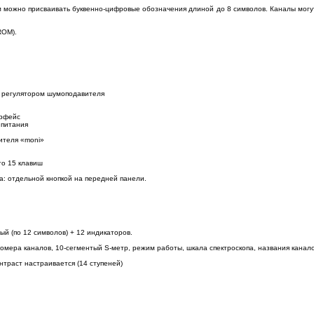
 можно присваивать буквенно-цифровые обозначения длиной до 8 символов. Каналы могут 
ROM).
с регулятором шумоподавителя
ерфейс
 питания
ителя «moni»
его 15 клавиш
: отдельной кнопкой на передней панели.
ый (по 12 символов) + 12 индикаторов.
омера каналов, 10-сегментый S-метр, режим работы, шкала спектроскопа, названия каналов
нтраст настраивается (14 ступеней)