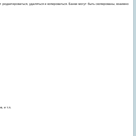
редактироваться, удаляться и копироваться. Банки могут быть скопированы, взаимно
, и т.п.