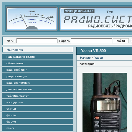
Логин
Пароль
На главную
Yaesu VR-500
наш магазин радио
Начало
»
Yaesu
объявления
Категория
радиорейтинг
радиостанции
радиоприемники
диапазоны частот
таблица частот
аэродромы
статьи
файлы
форум
поиск