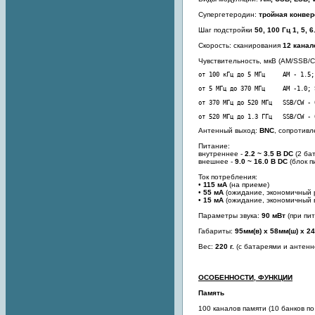
Супергетеродин:
тройная конвер
Шаг подстройки
50, 100 Гц 1, 5, 6
Скорость: сканирования
12 кана
Чувствительность, мкВ (AM/SSB/C
от 520 МГц до 1.3 ГГц   SSB/CW - 
Антенный выход:
BNC
, сопротив
Питание:
внутреннее -
2.2 ~ 3.5 В DC
(2 ба
внешнее -
9.0 ~ 16.0 В DC
(блок п
Ток потребления:
•
115 мА
(на приеме)
•
55 мА
(ожидание, экономичный 
•
15 мА
(ожидание, экономичный 
Параметры звука:
90 мВт
(при пи
Габариты:
95мм(в) х 58мм(ш) х 24
Вес:
220 г.
(с батареями и антенн
ОСОБЕННОСТИ, ФУНКЦИИ
Память
100 каналов памяти (10 банков по