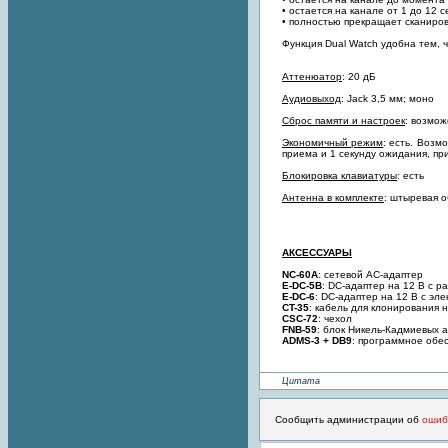
• остается на канале от 1 до 12 
• полностью прекращает сканиро
Функция Dual Watch удобна тем, 
Аттенюатор
: 20 дБ
Аудиовыход
: Jack 3,5 мм; моно
Сброс памяти и настроек
: возмож
Экономичный режим
: есть. Возм
приема и 1 секунду ожидания, при
Блокировка клавиатуры
: есть
Антенна в комплекте
: штыревая 
АКСЕССУАРЫ
NC-60A
: сетевой АС-адаптер
E-DC-5B
: DC-адаптер на 12 В с 
E-DC-6
: DC-адаптер на 12 В с эл
CT-35
: кабель для клонирования 
CSC-72
: чехол
FNB-59
: блок Никель-Кадмиевых а
ADMS-3 + DB9
: программное обе
Цитата
Сообщить администрации об
ошиб