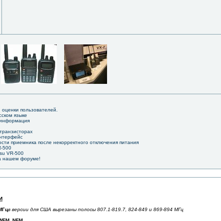
и оценки пользователей.
сском языке
 информация
 транзисторах
интерфейс
сти приемника после некорректного отключения питания
R-500
esu VR-500
а нашем форуме!
И
 МГц
в версии для США вырезаны полосы 807.1-819.7, 824-849 и 869-894 МГц
 WFM, NFM