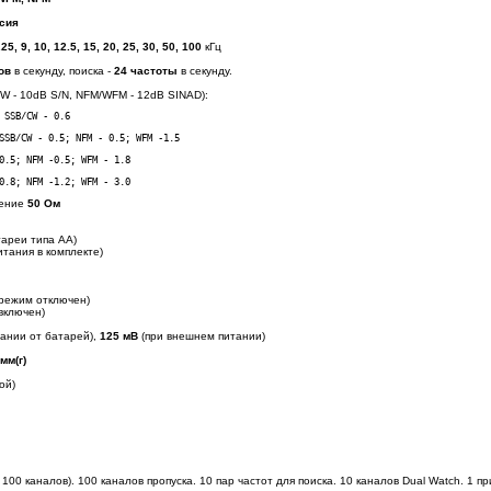
сия
.25, 9, 10, 12.5, 15, 20, 25, 30, 50, 100
кГц
лов
в секунду, поиска -
24 частоты
в секунду.
W - 10dB S/N, NFM/WFM - 12dB SINAD):
0.8; NFM -1.2; WFM - 3.0 
ление
50 Ом
тареи типа АА)
итания в комплекте)
режим отключен)
включен)
тании от батарей),
125 мВ
(при внешнем питании)
мм(г)
ой)
 100 каналов). 100 каналов пропуска. 10 пар частот для поиска. 10 каналов Dual Watch. 1 п