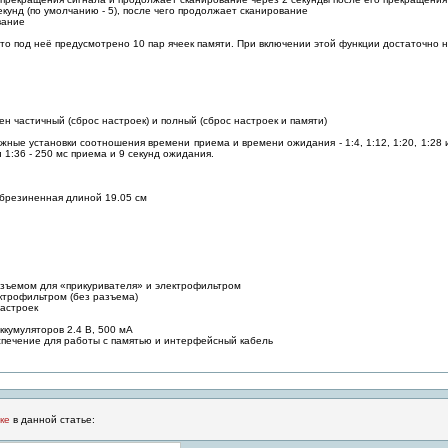
секунд (по умолчанию - 5), после чего продолжает сканирование
вание
что под неё предусмотрено 10 пар ячеек памяти. При включении этой функции достаточно
ен частичный (сброс настроек) и полный (сброс настроек и памяти)
ожные установки соотношения времени приема и времени ожидания - 1:4, 1:12, 1:20, 1:28 и
 1:36 - 250 мс приема и 9 секунд ожидания.
обрезиненная длиной 19.05 см
разъемом для «прикуривателя» и электрофильтром
ектрофильтром (без разъема)
настроек
ккумуляторов 2.4 В, 500 мА
спечение для работы с памятью и интерфейсный кабель
ке
в данной статье: