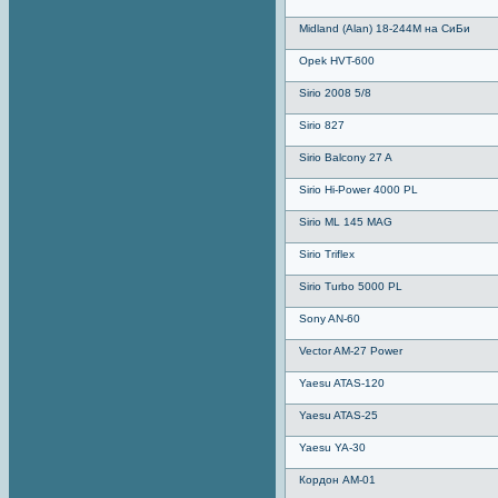
Midland (Alan) 18-244M на СиБи
Opek HVT-600
Sirio 2008 5/8
Sirio 827
Sirio Balcony 27 A
Sirio Hi-Power 4000 PL
Sirio ML 145 MAG
Sirio Triflex
Sirio Turbo 5000 PL
Sony AN-60
Vector AM-27 Power
Yaesu ATAS-120
Yaesu ATAS-25
Yaesu YA-30
Кордон АМ-01