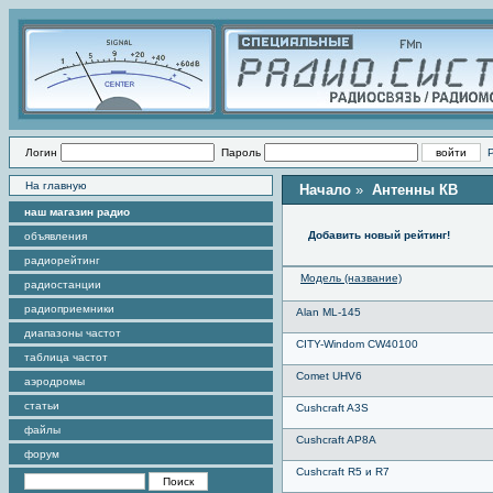
Логин
Пароль
На главную
Начало
»
Антенны КВ
наш магазин радио
Добавить новый рейтинг!
объявления
радиорейтинг
Модель (название)
радиостанции
радиоприемники
Alan ML-145
диапазоны частот
CITY-Windom CW40100
таблица частот
Comet UHV6
аэродромы
статьи
Cushcraft A3S
файлы
Cushcraft AP8A
форум
Cushcraft R5 и R7