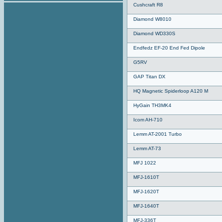
Cushcraft R8
Diamond W8010
Diamond WD330S
Endfedz EF-20 End Fed Dipole
G5RV
GAP Titan DX
HQ Magnetic Spiderloop A120 M
HyGain TH3MK4
Icom AH-710
Lemm AT-2001 Turbo
Lemm AT-73
MFJ 1022
MFJ-1610T
MFJ-1620T
MFJ-1640T
MFJ-336T