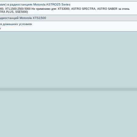
are) в радиостанциях Motorola ASTRO25 Series
5000, XTL1500-2500-5000 Не применимо для: XTS3000, ASTRO SPECTRA, ASTRO SABER за очень
TRA PLUS, SSE5000)
адиостанций Motorola XTS1500
 в домашних условиях
р