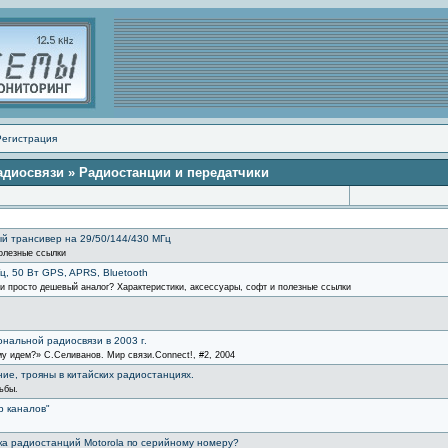
Регистрация
адиосвязи
» Радиостанции и передатчики
й трансивер на 29/50/144/430 МГц
полезные ссылки
ц, 50 Вт GPS, APRS, Bluetooth
 просто дешевый аналог? Характеристики, аксессуары, софт и полезные ссылки
нальной радиосвязи в 2003 г.
у идем?» С.Селиванов. Мир связи.Connect!, #2, 2004
ие, трояны в китайских радиостанциях.
ьбы.
р каналов"
ска радиостанций Motorola по серийному номеру?