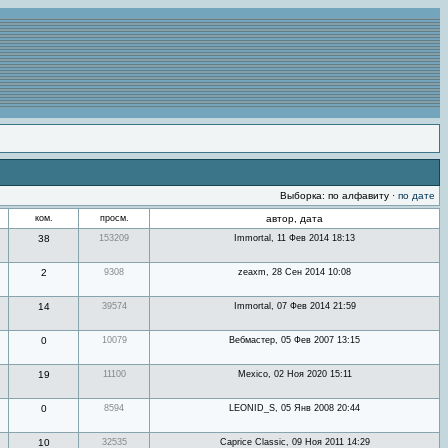
Выборка: по алфавиту ·
по дате
ком.
просм.
автор, дата
38
153209
Immortal, 11 Фев 2014 18:13
2
9308
zeaxm, 28 Сен 2014 10:08
14
39574
Immortal, 07 Фев 2014 21:59
0
10079
Вебмастер, 05 Фев 2007 13:15
19
11100
Mexico, 02 Ноя 2020 15:11
0
8594
LEONID_S, 05 Янв 2008 20:44
10
32535
Caprice Classic, 09 Ноя 2011 14:29