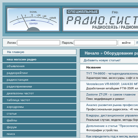
Логин
Пароль
На главную
Начало
»
Оборудование р
наш магазин радио
Добавить новую статью!
объявления
Название
радиорейтинг
TYT TH-9800 - четырехдиапазонны
Характеристики, аксессуары, софт и 
радиостанции
Verotelecom VR-6600P, 144/430 МГ
радиоприемники
Доработанная китайцами FTM-350R или
диапазоны частот
Zastone ZT-2R - о самом главном
Плюс модификация и ремонт
таблица частот
Анализ развития рынка профессио
аэродромы
Профессиональная радиосвязь: «К чем
статьи
Бэкдоры, дистанционное управлен
Реальные случаи, модели, методы бор
файлы
Дополнение к статье "Преселекто
форум
Фотографии устройства.
поиск
Как определить год и месяц выпу