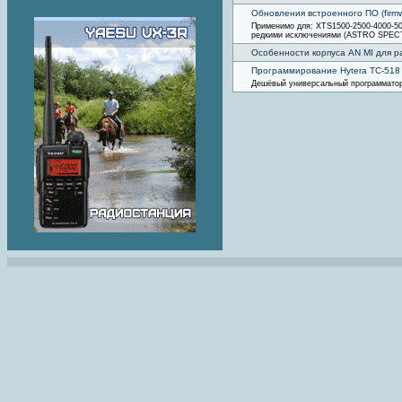
Обновления встроенного ПО (firmw
Применимо для: XTS1500-2500-4000-
редкими исключениями (ASTRO SPEC
Особенности корпуса AN MI для р
Программирование Hytera TC-518
Дешёвый универсальный программато