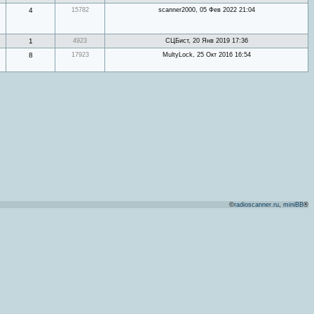
4
15782
scanner2000, 05 Фев 2022 21:04
1
4923
СЦБист, 20 Янв 2019 17:36
8
17923
MultyLock, 25 Окт 2016 16:54
©
radioscanner.ru
,
miniBB
®