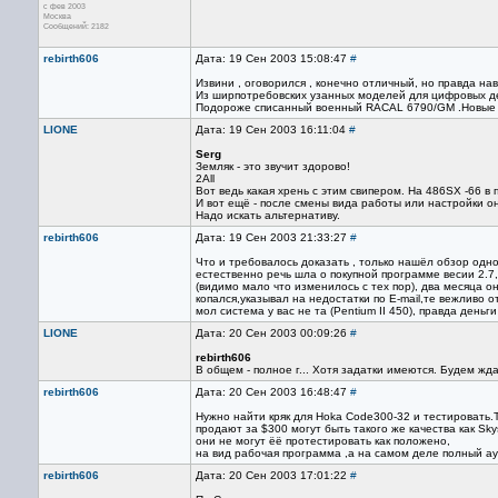
с фев 2003
Москва
Сообщений: 2182
rebirth606
Дата: 19 Сен 2003 15:08:47
#
Извини , оговорился , конечно отличный, но правда н
Из ширпотребовских узанных моделей для цифровых д
Подороже списанный военный RACAL 6790/GM .Новые 
LIONE
Дата: 19 Сен 2003 16:11:04
#
Serg
Земляк - это звучит здорово!
2All
Вот ведь какая хрень с этим свипером. На 486SX -66 в
И вот ещё - после смены вида работы или настройки о
Надо искать альтернативу.
rebirth606
Дата: 19 Сен 2003 21:33:27
#
Что и требовалось доказать , только нашёл обзор одн
естественно речь шла о покупной программе весии 2.7,
(видимо мало что изменилось с тех пор), два месяца он
копался,указывал на недостатки по E-mail,те вежливо о
мол система у вас не та (Pentium II 450), правда деньг
LIONE
Дата: 20 Сен 2003 00:09:26
#
rebirth606
В общем - полное г... Хотя задатки имеются. Будем жда
rebirth606
Дата: 20 Сен 2003 16:48:47
#
Нужно найти кряк для Ноka Cоde300-32 и тестировать.Т
продают за $300 могут быть такого же качества как Sky
они не могут ёё протестировать как положено,
на вид рабочая программа ,а на самом деле полный ау
rebirth606
Дата: 20 Сен 2003 17:01:22
#