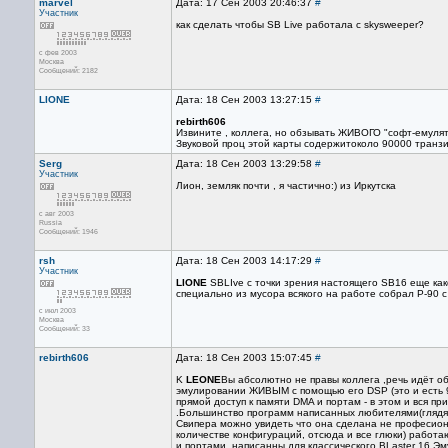
marvel
Дата: 17 Сен 2003 20:46:37
#
Участник
как сделать чтобы SB Live работала с skysweeper?
с фев 2003
Москва
Сообщений: 2182
LIONE
Дата: 18 Сен 2003 13:27:15
#
rebirth606
Извините , коллега, но обзывать ЖИВОГО "софт-емулят
Звуковой проц этой карты содержитоколо 90000 транзис
Serg
Дата: 18 Сен 2003 13:29:58
#
Участник
Лион, земляк почти , я частично:) из Иркутска
с авг 2003
Russia
Сообщений: 1946
rsh
Дата: 18 Сен 2003 14:17:29
#
Участник
LIONE
SBLIve c точки зрения настоящего SB16 еще како
специально из мусора всякого на работе собрал P-90 
с июл 2003
Москва
Сообщений: 33
rebirth606
Дата: 18 Сен 2003 15:07:45
#
K
LEONE
Вы абсолютно не правы коллега ,речь идёт о
эмулировании ЖИВЫМ с помощью его DSP (это и есть 9
прямой доступ к памяти DMA и портам - в этом и вся п
.Большинство программ написанных любителями(глядя
Свипера можно увидеть что она сделана не професион
количестве конфигураций, отсюда и все глюки) работ
и портами ,написанны для классического BLaster 16.Эм