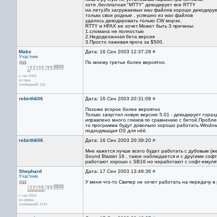
хотя ,бесплатная "MTTY" декодирует все RTTY
на лету.Из загружаемых wav файлов хорошо декодиру
только свои родные , успешно из wav файлов
удалось декодировать только CW морзе,
RTTY и HFAX не хочет.Может быть 3 причины:
1.сломана не полностью
2.Недоделанная бета версия
3.Просто лажевая прога за $500.
Make
Дата: 16 Сен 2003 12:37:28
#
Участник
По моему третье более вероятно.
с сен 2003
Астана
Сообщений: 215
rebirth606
Дата: 16 Сен 2003 20:31:08
#
Похоже второе более вероятно
Только запустил новую версию 5.01 - декодирует гораз
иправлено много глюков по сравнению с бетой.Пробле
то программа будут довольно хорошо работать.Windo
подходяшщая OS для нёё.
rebirth606
Дата: 16 Сен 2003 20:39:20
#
Мне кажется лучше всего будет работать с дубовым (ж
Sound Blaster 16 , такое наблюдается и с другими со
работают хорошо с SB16 но неработают с софт-емуля
Shephard
Дата: 17 Сен 2003 13:49:36
#
Участник
У меня что-то Свипер не хочет работать на передачу в
с сен 2003
из эфира
Сообщений: 3741