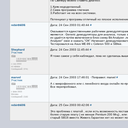
По Свиперу можно ставить диагноз:
1.Кряк недоделанный.
2.Сама программа глючная.
3.Работает не на всех системах.
Потенциал у програмы отличный но плохое исполнени
rebirth606
Дата: 24 Сен 2003 01:40:44
#
Оказывается единственными рабочими демодулятора
являются : Generic демодуляторы для анализа, только 
их удаётся путём включения в блок схему Bit Analyzer ,
Analyzer" окне и нажать "ОК".Hачинает демодулироват
Тестировался на Asus ME-99 с Сeleron 500 и SBlive.
Shephard
Дата: 24 Сен 2003 11:45:44
#
Участник
Я тоже самое у себя наблюдал, пока не сделаешь выш
с сен 2003
из эфира
Сообщений: 3741
marvel
Дата: 24 Сен 2003 17:46:01 · Поправил: marvel
#
Участник
А с микрофонного или с линейного входа онлайн по-пре
Все перепробовал.
с фев 2003
Москва
Сообщений: 2182
rebirth606
Дата: 25 Сен 2003 00:42:06
#
Это проблема с платой , если есть возможность поста
более старую плату ( не менше Pentium 200 Мгц) , или
старый SB16 вместо Живого.Гарантии нет но может п