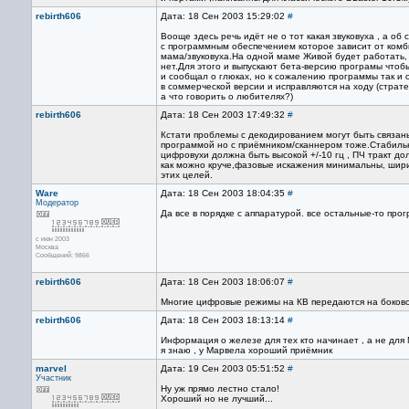
rebirth606
Дата: 18 Сен 2003 15:29:02
#
Вооще здесь речь идёт не о тот какая звуковуха , а об
с программным обеспечением которое зависит от ком
мама/звуковуха.На одной маме Живой будет работать,
нет.Для этого и выпускают бета-версию програмы чтоб
и сообщал о глюках, но к сожалению программы так и 
в соммерческой версии и исправляются на ходу (страте
а что говорить о любителях?)
rebirth606
Дата: 18 Сен 2003 17:49:32
#
Кстати проблемы с декодированием могут быть связаны
программой но с приёмником/сканнером тоже.Стабиль
цифровухи должна быть высокой +/-10 гц , ПЧ тракт до
как можно круче,фазовые искажения минимальны, ширин
этих целей.
Ware
Дата: 18 Сен 2003 18:04:35
#
Модератор
Да все в порядке с аппаратурой. все остальные-то про
с июн 2003
Москва
Сообщений: 9866
rebirth606
Дата: 18 Сен 2003 18:06:07
#
Многие цифровые режимы на КВ передаются на боковой
rebirth606
Дата: 18 Сен 2003 18:13:14
#
Информация о железе для тех кто начинает , а не для 
я знаю , у Марвела хороший приёмник
marvel
Дата: 19 Сен 2003 05:51:52
#
Участник
Ну уж прямо лестно стало!
Хороший но не лучший...