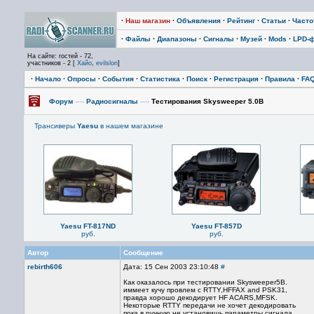
·
Наш магазин
·
Объявления
·
Рейтинг
·
Статьи
·
Част
·
Файлы
·
Диапазоны
·
Сигналы
·
Музей
·
Mods
·
LPD-
На сайте: гостей - 72,
участников - 2 [
Хайо
,
evilslon
]
·
Начало
·
Опросы
·
События
·
Статистика
·
Поиск
·
Регистрация
·
Правила
·
FA
Форум
—›
Радиосигналы
—›
Тестирования Skysweeper 5.0B
Трансиверы
Yaesu
в нашем магазине
Yaesu FT-817ND
Yaesu FT-857D
руб.
руб.
Автор
Сообщение
rebirth606
Дата: 15 Сен 2003 23:10:48
#
Как оказалось при тестировании Skysweeper5B.
иммеет кучу провлем с RTTY,HFFAX and PSK31,
правда хорошо декодирует HF ACARS,MFSK.
Некоторые RTTY передачи не хочет декодировать
пока в ручную не установишь параметры сигнала,