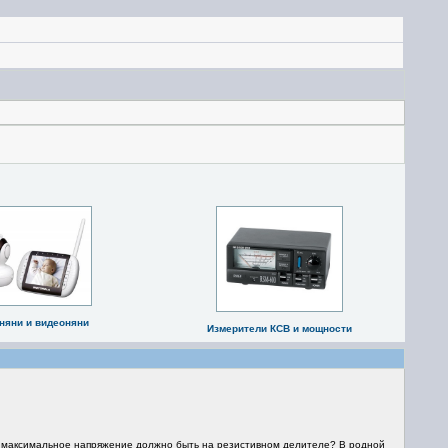
няни и видеоняни
Измерители КСВ и мощности
е максимальное напряжение должно быть на резистивном делителе? В родной