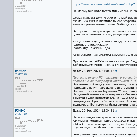
https://www.radiolamp.ru/shem/tuner/3.php?
с мая 2014
Пятигорск
По моему вмешательства минимальные пол
Сообщений: 132
Схема Лаповка Джунковского на мой взгл
схеме...За счет выпрямительного эффекта
ваши вопросы сможет только Хайо дать отв
Внедрение с метра в приемник волна к это
сделали возможно по следующим причина
-отсутствие подходящего стандарта в этой
-сложность реализации
-заказчику не очень надо
Хотя встроенная система самоконтроля ок
При вкл и откл АРУ показания с метра буд
действующим усилением, а ПЧ регулировки
ksrman
Дата: 28 Фев 2024 21:08:18
#
Участник
При вкл и откл АРУ показания с метра бу
постоянно действующим усилением, а ПЧ
Вот именно! А ведь у нас руки чешутся т
с янв 2014
прибавить по НЧ - это даже в инструкции 
Пенза
Что касается схемы Гаухмана "Универсаль
Сообщений: 420
На данный момент присмотрел на Ozone тр
обмотки будет выпрямитель на +12В для S-
гетеродина. Про стабилизатор на +80в на
трансивер. Вся начинка была внутри, а вн
RX6HC
Дата: 29 Фев 2024 12:34:31
#
Участник
Не всем людям интересно просто иметь гот
как у меня появился прибор оса 103 F, на
214 и 205 ачх, контура не тронуты. Был у
с мая 2014
случае звучание было нехорошим, и нужно
Пятигорск
Сообщений: 132
Был у меня давно приемник волна к, дела