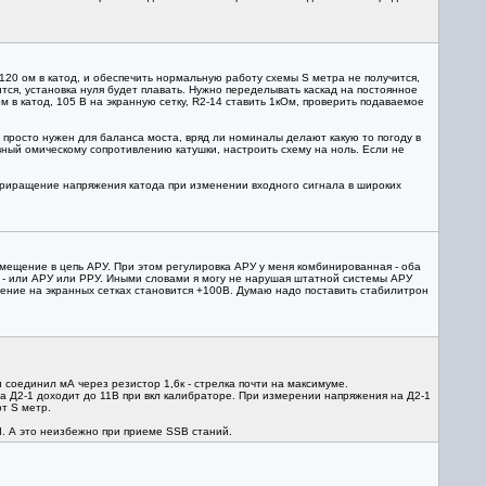
120 ом в катод, и обеспечить нормальную работу схемы S метра не получится,
тся, установка нуля будет плавать. Нужно переделывать каскад на постоянное
 в катод, 105 В на экранную сетку, R2-14 ставить 1кОм, проверить подаваемое
 просто нужен для баланса моста, вряд ли номиналы делают какую то погоду в
ный омическому сопротивлению катушки, настроить схему на ноль. Если не
. Приращение напряжения катода при изменении входного сигнала в широких
мещение в цепь АРУ. При этом регулировка АРУ у меня комбинированная - оба
 - или АРУ или РРУ. Иными словами я могу не нарушая штатной системы АРУ
жение на экранных сетках становится +100В. Думаю надо поставить стабилитрон
и соединил мА через резистор 1,6к - стрелка почти на максимуме.
на Д2-1 доходит до 11В при вкл калибраторе. При измерении напряжения на Д2-1
т S метр.
Ч. А это неизбежно при приеме SSB станий.