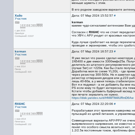
меньше шуметь с этим.
В его родном заводском варианте антенну
Хайо
Дата: 07 Мар 2024 15:52:57
#
Участник
ksrman
какими чудо-сигналами/-антеннами Вам уд
с дек 2015
Согласен с
RX6HC
что не стоит переделат
Оренбург
что УВЧ с АРУ уходит от красивых настрое
Сообщений: 21537
Куда лучше сработает на входе переключа
проводке и экранировке, чтобы это сработ
ksrman
Дата: 07 Мар 2024 16:57:23
#
Участник
Я уже писал что ранее сделал некоторую 
1N5400 и две емкости 3300мкфх25в. Получ
делитель из штатного регулировочного рео
с янв 2014
(лучше 5вт) от +220в. Как бы стало получ
Пенза
Доработка моя по схеме YL2GL - где при
Сообщений: 420
через резистор 300-500к. Но я заметил о
резистор отпирания диодов или д-223 рабо
лишь 40-60в, а у меня теперь стабилитрон
Вот я и подумал - а не добавить бы мне е
PS если кому то будет интересна эта тем
Кстати чтобы добавить буферный каскад ге
при печате зеркалить не нужно.
https://disk.yandex.ru/d/HNWTM4lURmD6Aw
RX6HC
Дата: 07 Мар 2024 22:20:06
#
Участник
Разрабатывая этот приемник наверняка не
пульсаций из цепей питания, а управляющ
с мая 2014
Совмещенные варианты АРУ-РРУ не очень х
Пятигорск
выпрямленного напряжения, не известно на
Сообщений: 132
понял что особого смысла возиться нет., 
1.2/2.5в постоянным током, проблемы фон