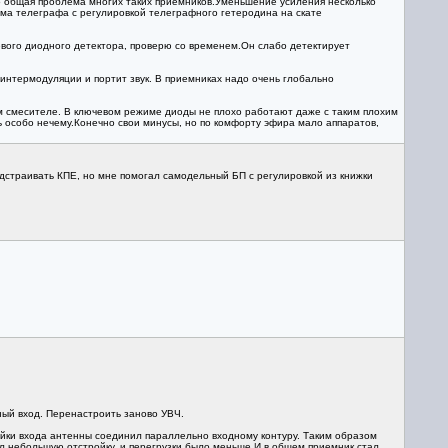
это общая проблема многих таких приемников.Уменьшение усиления несколько
ема телеграфа с регулировкой телеграфного гетеродина на скате
евого диодного детектора, проверю со временем.Он слабо детектирует
 интермодуляции и портит звук. В приемниках надо очень глобально
м смесителе. В ключевом режиме диоды не плохо работают даже с таким плохим
ь особо нечему.Конечно свои минусы, но по комфорту эфира мало аппаратов,
одстраивать КПЕ, но мне помогал самодельный БП с регулировкой из книжки
ный вход. Перенастроить заново УВЧ.
ройки входа антенны соединил параллельно входному контуру. Таким образом
ал небольшую отстройку, и перегрузки было меньше.И в общем приемник стал