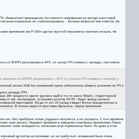
ПЧ. Изменение/ приращение постоянного напряжения на катоде в мостовой
ния питания нормально не стабилизированы… Больше вопросов чем ответов. На
таком приемнике как Р-160п сделан простой показометр наличия сигнала. Не
еть от ВЧ/ПЧ регулировок и АРУ, т.е сигнал ПЧ снимать с каскада с постоянно
 зависеть от ВЧ/ПЧ регулировок и АРУ, т.е сигнал ПЧ снимать с каскада с
полосный сигнал SSB без искажений нужно обязательно убавить усиление по ПЧ и
него каскада УПЧ.
аю 2Вт мощности хватит (должно выйти что то около 80мА), с бареттерной
ева от мА, посередине, установил розетку СР-50 - будет выход сигнала
нсиверной приставкой. Когда то лет 20 назад я видел Волну переделанную в
положено. В планах видится приставка Шульгина, сверху приемника.
ли нет. Без приборов только ухудшать получится, а не улучшать. С того времени
только хуже делать. Недавно проверял в заводских некопаных приемниках Океан
иемники такие попадаются, несколько штук нормальных было. Но даже в этом
 ключевой детектор на полевике ,но не сработало ,искажения были очень