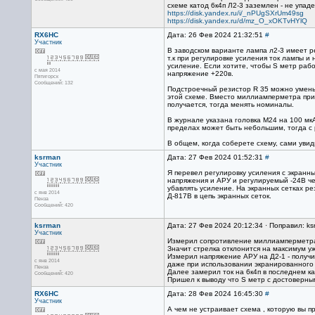
схеме катод 6к4п Л2-3 заземлен - не упа
https://disk.yandex.ru/i/_nPUgSXrUm49sg
https://disk.yandex.ru/d/mz_O_xOKTvHYlQ
RX6HC
Дата: 26 Фев 2024 21:32:51
#
Участник
В заводском варианте лампа л2-3 имеет р
т.к при регулировке усиления ток лампы и
усиление. Если хотите, чтобы S метр рабо
с мая 2014
напряжение +220в.
Пятигорск
Сообщений: 132
Подстроечный резистор R 35 можно уменьш
этой схеме. Вместо миллиамперметра при
получается, тогда менять номиналы.
В журнале указана головка М24 на 100 мк
пределах может быть небольшим, тогда с 
В общем, когда соберете схему, сами увиди
ksrman
Дата: 27 Фев 2024 01:52:31
#
Участник
Я перевел регулировку усиления с экранн
напряжения и АРУ и регулируемый -24В че
убавлять усиление. На экранных сетках р
с янв 2014
Д-817В в цепь экранных сеток.
Пенза
Сообщений: 420
ksrman
Дата: 27 Фев 2024 20:12:34 · Поправил: ks
Участник
Измерил сопротивление миллиамперметра
Значит стрелка отклонится на максимум уж
Измерил напряжение АРУ на Д2-1 - получи
с янв 2014
даже при использовании экранированного
Пенза
Далее замерил ток на 6к4п в последнем ка
Сообщений: 420
Пришел к выводу что S метр с достоверным
RX6HC
Дата: 28 Фев 2024 16:45:30
#
Участник
А чем не устраивает схема , которую вы 