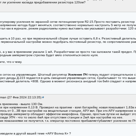
дет ли усиление каскада придобавлении резистора 120ом?
егулировку усиления по экранной сетке потенциометром R2-15.Просто поставить резистор 
 напряжение катода будет меняться, соответственно нормально настроить S метр не получи
тал как в журнале, режим радиолампы нужно выставить как указывают разработчики: 120 ом
ить в 10 раз, но при первоначальной сборке лучше оставить 6,8 к. Резистивный делитель
 первоначальной настройке можно подобрать постоянный резистор, по сопротивлению рав
А, а у вас в приемнике указали 1 мА. Разработчики не просто так заложили такой предел
родным амперметром стрелка будет вяло отклоняться около нуля.
те, что к чему.
ых сеток на управляющие. Штатный регулятор
Усиление ПЧ
теперь подает отрицательное с
рез диоды Д-223 подаются в цепь смещения управляющих сеток. Срабатывает то что выше
езистивный делитель +80В. Однако в момент резонанса анодный ток 6к4п спадает и напря
rman (27 Фев 2024 22:13:35)
#
 приемника - вышло 130 Ом.
е при напряжении 0,13 В. Проверил на практике - взял батарейку, новая показывает 1,63в 
лось от 0...3В при настройке на вещательные станции, АРУ вкл. При отк АРУ напряжение 
 провода амперметр обладает эффектом микрофона. Однако, простым путем не выйдет это
скаде УПЧ - что то около 4мА при отсутствии станции и 2мА при настройке на нее.
и показаниями не получится, т.к. оператор постоянно прибавляет/убавляет усиление по П
приводили в другой вашей теме «АРУ Волна К» ?