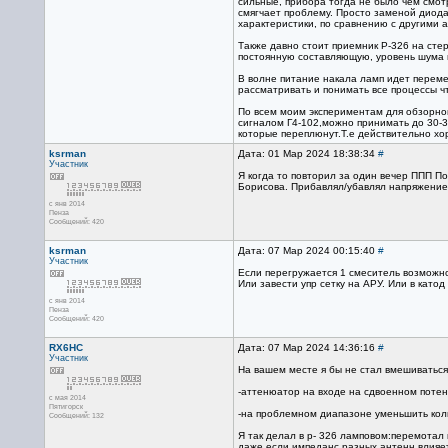
сильные, прибора тогда не было чем смотр
смягчает проблему. Просто заменой диода
характеристики, по сравнению с другими 
Также давно стоит приемник Р-326 на сте
постоянную составляющую, уровень шума 
В волне питание накала ламп идет переме
рассматривать и понимать все процессы чт
По всем моим экспериментам для обзорног
сигналом Г4-102,можно принимать до 30-3
которые переплюнут.Т.е действительно х
ksrman
Дата: 01 Мар 2024 18:38:34
#
Участник
Я когда то повторил за один вечер ППП П
Борисова. Прибавлял/убавлял напряжение -
с янв 2014
Пенза
Сообщений: 420
ksrman
Дата: 07 Мар 2024 00:15:40
#
Участник
Если перегружается 1 смеситель возможно
Или завести упр сетку на АРУ. Или в като
с янв 2014
Пенза
Сообщений: 420
RX6HC
Дата: 07 Мар 2024 14:36:16
#
Участник
На вашем месте я бы не стал вмешиваться
-аттенюатор на входе на сдвоенном поте
с мая 2014
Пятигорск
-на проблемном диапазоне уменьшить колич
Сообщений: 132
Я так делал в р- 326 ламповом:перемотал 
даже если импеданс разных антенн влияет