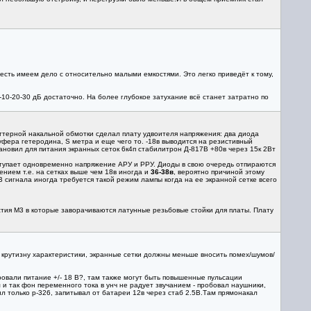
есть имеем дело с относительно малыми емкостями. Это легко приведёт к тому,
0-20-30 дБ достаточно. На более глубокое затухание всё станет затратно по
ттерной накальной обмотки сделал плату удвоителя напряжения: два диода
уфера гетеродина, S метра и еще чего то. -18в выводится на резистивный
тановил для питания экранных сеток 6к4п стабилитрон Д-817В +80в через 15к 2Вт
тупает одновременно напряжение АРУ и РРУ. Диоды в свою очередь отпираются
нием т.е. на сетках выше чем 18в иногда и
36-38в
, вероятно причиной этому
 сигнала иногда требуется такой режим лампы когда на ее экранной сетке всего
стия М3 в которые заворачиваются латунные резьбовые стойки для платы. Плату
 крутизну характеристики, экранные сетки должны меньше вносить помех/шумов/
овали питание +/- 18 В?, там также могут быть повышенные пульсации
 и так фон переменного тока в унч не радует звучанием - пробовал наушники,
л только р-326, запитывал от батареи 12в через стаб 2.5В.Там прямонакал