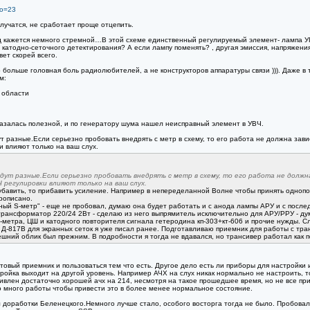
no=23
учатся, не сработает проще отцепить.
яд кажется немного стремной…В этой схеме единственный регулируемый элемент- лампа У
, катодно-сеточного детектирования? А если лампу поменять? , другая эмиссия, напряже
ет скорей всего.
 больше головная боль радиолюбителей, а не конструкторов аппаратуры связи ))). Даже в 
м:
 области
азалась полезной, и по генератору шума нашел неисправный элемент в УВЧ.
ут разные.Если серьезно пробовать внедрять с метр в схему, то его работа не должна завис
 влияют только на ваш слух.
дут разные.Если серьезно пробовать внедрять с метр в схему, то его работа не должна
 регулировки влияют только на ваш слух.
о убавить, то прибавить усиление. Например в непеределанной Волне чтобы принять одно
прописано.
ный S-метр" - еще не пробовал, думаю она будет работать и с анода лампы АРУ и с послед
ансформатор 220/24 2Вт - сделаю из него выпрямитель исключительно для АРУ/РРУ - дум
метра, ЦШ и катодного повторителя сигнала гетеродина кп-303+кт-606 и прочие нужды. Сл
 Д-817В для экранных сеток я уже писал ранее. Подготавливаю приемник для работы с тра
ешний облик был прежним. В подробности я тогда не вдавался, но трансивер работал как 
овый приемник и пользоваться тем что есть. Другое дело есть ли приборы для настройки и
стройка выходит на другой уровень. Например АЧХ на слух никак нормально не настроить, 
дивлен достаточно хорошей ачх на 214, несмотря на такое прошедшее время, но не все пр
 много работы чтобы привести это в более менее нормальное состояние.
л доработки Беленецкого.Немного лучше стало, особого восторга тогда не было. Пробовал