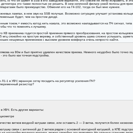
еть.То что он шумит в SSB в его заводском варианте, это совсем не легко исправить, и 
 детектора это также полностью не решить. В нем неплохой фильтр узкой полосы для при
аппаратами было преимущество. Обменял его на Г4-102, тогда он был мне нужнее.
ржневых лампах, в нем звук на SSB получше. Возможно ситуацию улучшит установка кольц
поменьше будет, чем на простом диоде.
нным током,+ емкость катод нить накала, это возможно накладывается на ПЧ сигнал, типа
обы что то поменять к лучшему.
о КВ приемника годится простой приемник прямого преобразования, на простом кольцево
5 мгц спокойно на простую веревку, и собственный уровень шума сложно услышать, шумет
ороших нешумных приемников с высоким уровнем комфорта очень непросто найти.
олякова на 80м и был приятно удивлен качеством приема. Немного неудобно было точно п
 это было как точная подстройка.
 Л1-1 в УВЧ экранную сетку посадить на регулятор усиления ПЧ?
д переменный резистор?
 в УВЧ. Есть другие варианты:
нциометре
ество витков входной катушки связи, или оставить 2 — 3 витка, получится более низкоом
катушку связи с антенной до 2 витков рядом с основной контурной катушкой, а КПЕ подст
 на настройку входного контура, можно спокойно это поправить.На сильных станциях дел