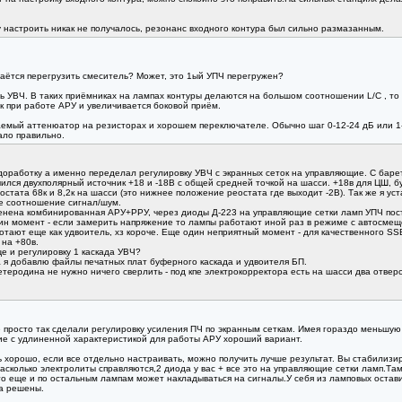
 настроить никак не получалось, резонанс входного контура был сильно размазанным.
аётся перегрузить смеситель? Может, это 1ый УПЧ перегружен?
ь УВЧ. В таких приёмниках на лампах контуры делаются на большом соотношении L/C , то 
к при работе АРУ и увеличивается боковой приём.
емый аттенюатор на резисторах и хорошем переключателе. Обычно шаг 0-12-24 дБ или 1-1
ало правильно.
доработку а именно переделал регулировку УВЧ с экранных сеток на управляющие. С баре
ился двухполярный источник +18 и -18В с общей средней точкой на шасси. +18в для ЦШ, б
стата 68к и 8,2к на шасси (это нижнее положение реостата где выходит -2В). Так же я ус
ше соотношение сигнал/шум.
менена комбинированная АРУ+РРУ, через диоды Д-223 на управляющие сетки ламп УПЧ пос
дин момент - если замерить напряжение то лампы работают иной раз в режиме с автосмеще
тают еще как удвоитель, хз короче. Еще один неприятный момент - для качественного SSB
 на +80в.
ще и регулировку 1 каскада УВЧ?
а я добавлю файлы печатных плат буферного каскада и удвоителя БП.
теродина не нужно ничего сверлить - под кпе электрокорректора есть на шасси два отвер
 просто так сделали регулировку усиления ПЧ по экранным сеткам. Имея гораздо меньшую
ие с удлиненной характеристикой для работы АРУ хороший вариант.
орошо, если все отдельно настраивать, можно получить лучше результат. Вы стабилизир
сколько электролиты справляются,2 диода у вас + все это на управляющие сетки ламп.Там
это еще и по остальным лампам может накладываться на сигналы.У себя из ламповых остави
а решены.