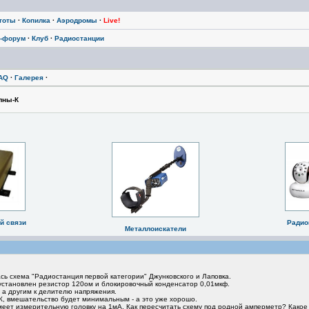
тоты
·
Копилка
·
Аэродромы
·
Live!
-форум
·
Клуб
·
Радиостанции
AQ
·
Галерея
·
лны-К
й связи
Радио
Металлоискатели
ь схема "Радиостанция первой категории" Джунковского и Лаповка.
 установлен резистор 120ом и блокировочный конденсатор 0,01мкф.
 а другим к делителю напряжения.
, вмешательство будет минимальным - а это уже хорошо.
еет измерительную головку на 1мА. Как пересчитать схему под родной амперметр? Како