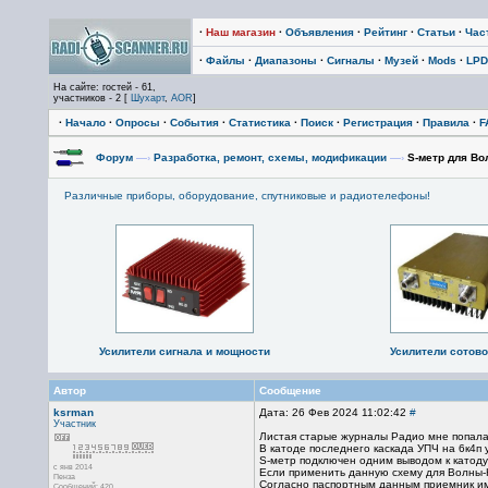
·
Наш магазин
·
Объявления
·
Рейтинг
·
Статьи
·
Час
·
Файлы
·
Диапазоны
·
Сигналы
·
Музей
·
Mods
·
LPD
На сайте: гостей - 61,
участников - 2 [
Шухарт
,
AOR
]
·
Начало
·
Опросы
·
События
·
Статистика
·
Поиск
·
Регистрация
·
Правила
·
F
Форум
—›
Разработка, ремонт, схемы, модификации
—›
S-метр для Во
Различные приборы, оборудование, спутниковые и радиотелефоны!
Усилители сигнала и мощности
Усилители сотово
Автор
Сообщение
ksrman
Дата: 26 Фев 2024 11:02:42
#
Участник
Листая старые журналы Радио мне попалас
В катоде последнего каскада УПЧ на 6к4п
S-метр подключен одним выводом к катоду
с янв 2014
Если применить данную схему для Волны-К
Пенза
Согласно паспортным данным приемник им
Сообщений: 420