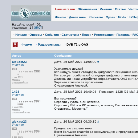
·
Наш магазин
·
Объявления
·
Рейтинг
·
Статьи
·
Част
·
Файлы
·
Диапазоны
·
Сигналы
·
Музей
·
Mods
·
LPD-
На сайте: гостей - 56,
участников - 1 [
GROT
]
·
Начало
·
Опросы
·
События
·
Статистика
·
Поиск
·
Регистрация
·
Правила
·
FA
Форум
—›
Радиосигналы
—›
DVB-T2 в ОАЭ
Автор
Сообщение
alexast23
Дата: 25 Май 2023 14:55:00
#
Участник
Уважаемые друзья!
Кто-нибудь знает стандарты цифрового вещания в Об
Интересует особо какой стандарт цифрового телевиде
с дек 2021
Должны ли наши устройства обрабатывать ОАЭ сигна
Москва
Заранее спасибо за прояснение.
Сообщений: 18
С уважением Алексей.
1428
Дата: 25 Май 2023 19:49:08 · Поправил: 1428 (25 Май 
Участник
Вы, пошутили?
Спросил у Гугла, а он ответил.
Спросил у ИИ, а и ИИ ответил, а почему Вы так немож
с мая 2004
Стыдитесь, Москвичь((
Москва
Сообщений: 6335
alexast23
Дата: 26 Май 2023 09:30:35
#
Участник
Предлагаю закрыть тему.
Всем большое спасибо за консультацию и предложения
С уважением Алексей.
с дек 2021