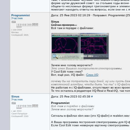
форме шутки дружеский совет: за столькие годы возни 
общем-то несложных формул тригонометрии и элемента
помогают находить ответы на вопросы, если они не с 
Programmist
Дата: 25 Янв 2023 02:16:29 · Поправил: Programmist (2
Участник
Sinus
Сейчас проверю...
Всё там в порядке с файлами:
с ноя 2008
Москва
Сообщений: 3826
Зачем мне голову морочите?
Это глюк Вашего построителя спектрограммы.
У Cool Edit тоже глюк?
Вот, ещё раз, I/Q файл :
Слон I/Q
почему бы не потратить пару дней, ну или пусть д
комплексной алгебры, чтобы быть "на ты" с IQ-файл
Не работаю я с IQ-файлами, отсутствуют во всех проект
То что осталось в редакторе I/Q-Real и Real-I/Q, так т
Sinus
Дата: 25 Янв 2023 02:45:38
#
Участник
Programmist
Всё там в порядке с файлами
Зачем мне голову морочите?
с авг 2010
Санкт-Петербург
Сигналы в файлах slon.wav (это IQ-файл) и realslon.wav
Сообщений: 1065
А Ваша программа построения спектрограммы для IQ-ф
Если Cool Edit тоже неверную картинку спектрограммы 