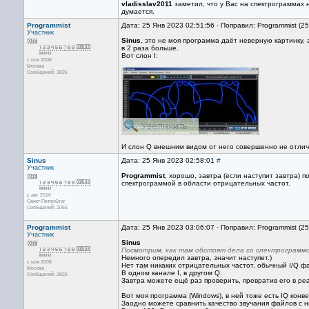
vladisslav2011
заметил, что у Вас на спектрограммах
думается.
Programmist
Дата: 25 Янв 2023 02:51:56 · Поправил: Programmist (2
Участник
Sinus
, это не моя программа даёт неверную картинку,
в 2 раза больше.
Вот слон I:
с ноя 2008
Москва
Сообщений: 3826
И слон Q внешним видом от него совершенно не отлич
Sinus
Дата: 25 Янв 2023 02:58:01
#
Участник
Programmist
, хорошо, завтра (если наступит завтра) 
спектрограммой в области отрицательных частот.
с авг 2010
Санкт-Петербург
Сообщений: 1065
Programmist
Дата: 25 Янв 2023 03:06:07 · Поправил: Programmist (2
Участник
Sinus
Посмотрим, как там обстоят дела со спектрограмм
Немного опередил завтра, значит наступет.)
с ноя 2008
Нет там никаких отрицательных частот, обычный I/Q фа
Москва
В одном канале I, в другом Q.
Сообщений: 3826
Завтра можете ещё раз проверить, превратив его в ре
Вот моя программа (Windows), в ней тоже есть IQ конв
Заодно можете сравнить качество звучания файлов с н