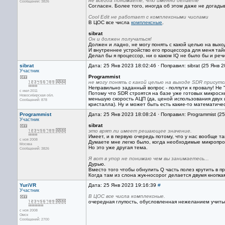
не всегда понимаете, что именно делаете
Сообщений: 3826
Согласен. Более того, иногда об этом даже не догады
Cool Edit не работает с комплексными числами
В ЦОС все числа
комплексные
.
sibrat
Он и должен получаться!
Должен и ладно, не могу понять с какой целью на выхо
И внутреннее устройство его процессора для меня тай
Делал бы я процессор, ни о каком IQ не было бы и речи
sibrat
Дата: 25 Янв 2023 18:02:46 · Поправил: sibrat (25 Янв 
Участник
Programmist
не могу понять с какой целью на выходе SDR присутс
Неправильно заданный вопрос - полпути к провалу! Не "
с июл 2011
Потому что SDR строятся на базе уже готовых микросх
Новосибирская обл.
меньшую скорость АЦП (да, ценой использования двух 
Сообщений: 878
кристалла). Ну и может быть есть какие-то математич
Programmist
Дата: 25 Янв 2023 18:08:24 · Поправил: Programmist (2
Участник
sibrat
это врят ли имеет решающее значение.
Имеет, и в первую очередь потому, что у нас вообще та
с ноя 2008
Думаете мне легко было, когда необходимые микропр
Москва
Но это уже другая тема.
Сообщений: 3826
Я вот в упор не понимаю чем вы занимаетесь...
Дурью.
Вместо того чтобы обнулить Q часть полез крутить в 
Когда там из слона жук-носорог делается двумя кнопкам
YuriVR
Дата: 25 Янв 2023 19:16:39
#
Участник
В ЦОС все числа комплексные.
очередная глупость, обусловленная нежеланием учить
с ноя 2008
Омск
Сообщений: 2700