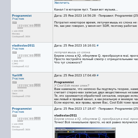
Увеличить
Канал I в котором пуст. Такая вот музыка...
Programmist
Дата: 25 Янв 2023 14:56:28 · Поправил: Programmist (2
Участник
Потратил некоторое время, летучая мышь из слона не 
Но, как уже говорил, у меня нет SDR, поэтому работаю
с ноя 2008
Москва
Сообщений: 3826
vladisslav2011
Дата: 25 Янв 2023 16:16:01
#
Участник
летучая мышь из слона
Берем слона в IQ, обнуляем Q, преобразуя в real, прого
Просто постройте полный спектр с отрицательными час
с фев 2022
Что тут сложного?
СЗФО
Сообщений: 612
YuriVR
Дата: 25 Янв 2023 17:04:49
#
Участник
Programmist
У Cool Edit тоже глюк?
Вам намекали, что неплохо бы подтянуть теорию, наме
с ноя 2008
считает стерео-wav записью двух вещественных незави
Омск
Те, кто занимается обработкой сигналов, нередко исп
Сообщений: 2700
как левый и правый канал, а как реальную и мнимую ча
Если коротко, все правы, кроме Вас, Cool Edit тоже пра
Programmist
Дата: 25 Янв 2023 17:18:47 · Поправил: Programmist (2
Участник
vladisslav2011
Берем слона в IQ, обнуляем Q, преобразуя в real, про
Точно! Всё гениальное просто, но всё равно получился ж
с ноя 2008
Москва
Сообщений: 3826