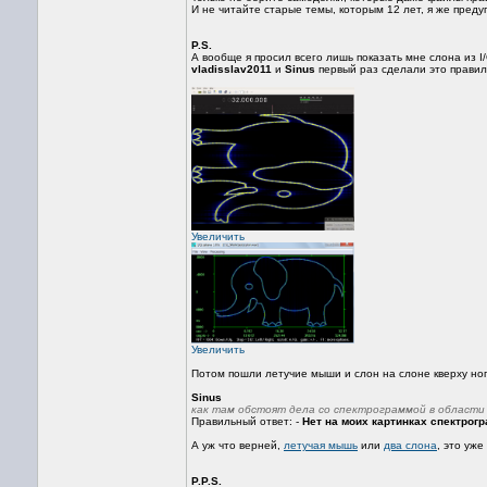
И не читайте старые темы, которым 12 лет, я же пред
P.S.
А вообще я просил всего лишь показать мне слона из I
vladisslav2011
и
Sinus
первый раз сделали это правил
Увеличить
Увеличить
Потом пошли летучие мыши и слон на слоне кверху но
Sinus
как там обстоят дела со спектрограммой в област
Правильный ответ: -
Нет на моих картинках спектрогр
А уж что верней,
летучая мышь
или
два слона
, это уже
P.P.S.