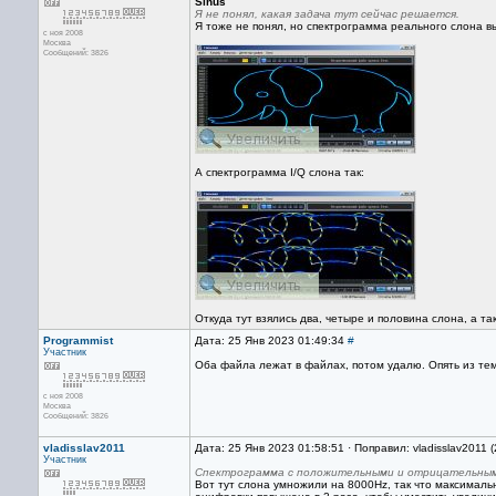
Sinus
Я не понял, какая задача тут сейчас решается.
Я тоже не понял, но спектрограмма реального слона вы
с ноя 2008
Москва
Сообщений: 3826
А спектрограмма I/Q слона так:
Откуда тут взялись два, четыре и половина слона, а т
Programmist
Дата: 25 Янв 2023 01:49:34
#
Участник
Оба файла лежат в файлах, потом удалю. Опять из т
с ноя 2008
Москва
Сообщений: 3826
vladisslav2011
Дата: 25 Янв 2023 01:58:51 · Поправил: vladisslav2011 
Участник
Спектрограмма с положительными и отрицательными 
Вот тут слона умножили на 8000Hz, так что максимальн