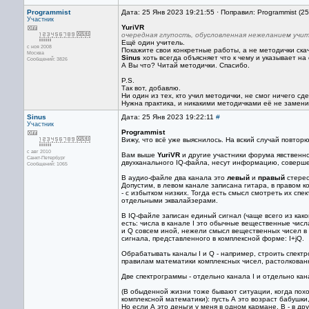
Programmist
Дата: 25 Янв 2023 19:21:55 · Поправил: Programmist (2
Участник
YuriVR
очередная глупость, обусловленная нежеланием учит
Ещё один учитель.
с ноя 2008
Покажите свои конкретные работы, а не методички скач
Москва
Sinus
хоть всегда объясняет что к чему и указывает на 
Сообщений: 3826
А Вы что? Читай методички. Спасибо.
P.S.
Так вот, добавлю.
Ни один из тех, кто учил методички, не смог ничего с
Нужна практика, и никакими методичками её не замени
Sinus
Дата: 25 Янв 2023 19:22:11
#
Участник
Programmist
Вижу, что всё уже выяснилось. На вский случай повторю
с авг 2010
Вам выше
YuriVR
и другие участники форума явственно
Санкт-Петербург
двухканального IQ-файла, несут информацию, соверше
Сообщений: 1065
В аудио-файле два канала это
левый
и
правый
стерео
Допустим, в левом канале записана гитара, в правом ко
- с избытком низких. Тогда есть смысл смотреть их сп
отдельными эквалайзерами.
В IQ-файле записан единый сигнал (чаще всего из како
есть: числа в канале I это обычные вещественные чис
и Q совсем иной, нежели смысл вещественных чисел в 
сигнала, представленного в комплексной форме: I+jQ.
Обрабатывать каналы I и Q - например, строить спектр
правилам математики комплексных чисел, растолкованн
Две спектрограммы - отдельно канала I и отдельно кан
(В обыденной жизни тоже бывают ситуации, когда пох
комплексной математики): пусть А это возраст бабушки
Но если А это деньги у меня в одном кармане, В - в др