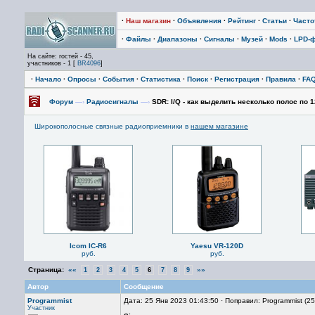
·
Наш магазин
·
Объявления
·
Рейтинг
·
Статьи
·
Част
·
Файлы
·
Диапазоны
·
Сигналы
·
Музей
·
Mods
·
LPD-
На сайте: гостей - 45,
участников - 1 [
BR4096
]
·
Начало
·
Опросы
·
События
·
Статистика
·
Поиск
·
Регистрация
·
Правила
·
FA
Форум
—›
Радиосигналы
—›
SDR: I/Q - как выделить несколько полос по 
Широкополосные связные радиоприемники в
нашем магазине
Icom IC-R6
Yaesu VR-120D
руб.
руб.
Страница:
««
»»
1
2
3
4
5
6
7
8
9
Автор
Сообщение
Programmist
Дата: 25 Янв 2023 01:43:50 · Поправил: Programmist (2
Участник