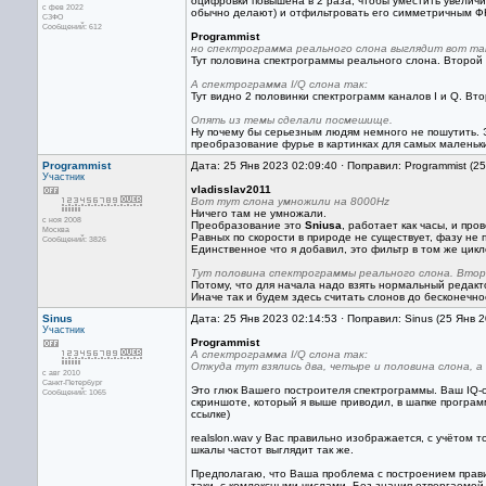
оцифровки повышена в 2 раза, чтобы уместить увеличив
с фев 2022
обычно делают) и отфильтровать его симметричным ФНЧ
СЗФО
Сообщений: 612
Programmist
но спектрограмма реального слона выглядит вот та
Тут половина спектрограммы реального слона. Второй
А спектрограмма I/Q слона так:
Тут видно 2 половинки спектрограмм каналов I и Q. В
Опять из темы сделали посмешище.
Ну почему бы серьезным людям немного не пошутить. Э
преобразование фурье в картинках для самых маленьк
Programmist
Дата: 25 Янв 2023 02:09:40 · Поправил: Programmist (2
Участник
vladisslav2011
Вот тут слона умножили на 8000Hz
Ничего там не умножали.
с ноя 2008
Преобразование это
Sniusa
, работает как часы, и про
Москва
Равных по скорости в природе не существует, фазу не 
Сообщений: 3826
Единственное что я добавил, это фильтр в том же цикле
Тут половина спектрограммы реального слона. Второ
Потому, что для начала надо взять нормальный редакт
Иначе так и будем здесь считать слонов до бесконечно
Sinus
Дата: 25 Янв 2023 02:14:53 · Поправил: Sinus (25 Янв 
Участник
Programmist
А спектрограмма I/Q слона так:
Откуда тут взялись два, четыре и половина слона, а
с авг 2010
Санкт-Петербург
Это глюк Вашего построителя спектрограммы. Ваш IQ-с
Сообщений: 1065
скриншоте, который я выше приводил, в шапке програм
ссылке)
realslon.wav у Вас правильно изображается, с учётом т
шкалы частот выглядит так же.
Предполагаю, что Ваша проблема с построением прав
таки, с комлексными числами. Без знания отвергаемой