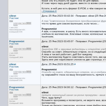
Выше 192 кГц играть не будет, она не для эфира.
И тоже через пару дней удалю, вместе со всеми слона
Кстати, в ней уже есть формат E-PCM, о чём говорил 
- Страница 4
sibrat
Дата: 25 Янв 2023 03:42:34 · Поправил: sibrat (25 Янв 
Участник
А так "комплексное дискретное преобразование фурь
что-то прямо для совсем маленьких, если чесно...
с июл 2011
Programmist
Новосибирская обл.
А вам, к сожалению, в школу. Есть много познавательн
Сообщений: 878
учебник по математике. Ключевые слова: коплексные чи
понятниях.
Programmist
Дата: 25 Янв 2023 03:45:07 · Поправил: Programmist (2
Участник
sibrat
Закройте IDE и звуковые редакторы и откройте уче
Спасибо за совет, обязательно открою, но в следующе
с ноя 2008
А пока и так всё работает, дай Бог каждому.
Москва
Учить математику будете советовать после того, как сд
Сообщений: 3826
Здесь мне уже нарисовали слонов на две страницы, и 
sibrat
Дата: 25 Янв 2023 03:51:25
#
Участник
Programmist
Спасибо за совет, обязательно открою, но в следую
ну закрывайте глаза на вашу безграмтоность, прячьте з
с июл 2011
Новосибирская обл.
Сообщений: 878
Programmist
Дата: 25 Янв 2023 04:00:12 · Поправил: Programmist (2
Участник
sibrat
прячьте зеркальный канал за ролик прокрутки - ваше
Чего, куда прячу?
с ноя 2008
Возьмите программу и посмотрите, не верите мне, возьм
Москва
математики.
Сообщений: 3826
Только не берите самоделки, которые даже файлы прав