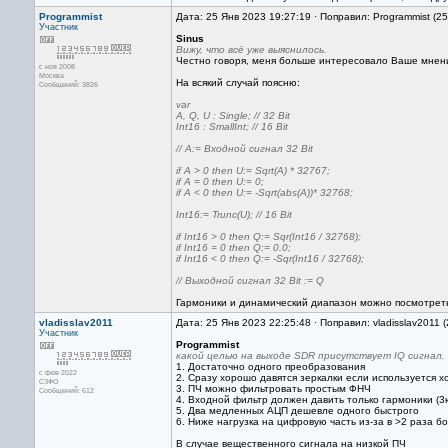
Programmist
Дата: 25 Янв 2023 19:27:19 · Поправил: Programmist (2
Участник
Sinus
Вижу, что всё уже выяснилось.
Честно говоря, меня больше интересовало Ваше мнен
с ноя 2008
Москва
На всякий случай поясню:
Сообщений: 3826
var
A, Q, U : Single; // 32 Bit
Int16 : SmallInt; // 16 Bit
// A:= Входной сигнал 32 Bit
if A > 0 then U:= Sqrt(A) * 32767;
if A = 0 then U:= 0;
if A < 0 then U:= -Sqrt(abs(A))* 32768;
Int16:= Trunc(U); // 16 Bit
if Int16 > 0 then Q:= Sqr(Int16 / 32768);
if Int16 = 0 then Q:= 0.0;
if Int16 < 0 then Q:= -Sqr(Int16 / 32768);
// Выходной сигнал 32 Bit := Q
Гармоники и динамический диапазон можно посмотреть
vladisslav2011
Дата: 25 Янв 2023 22:25:48 · Поправил: vladisslav2011 
Участник
Programmist
какой целью на выходе SDR присутствует IQ сигнал.
1. Достаточно одного преобразования
с фев 2022
2. Сразу хорошо давятся зеркалки если используется 
СЗФО
3. ПЧ можно фильтровать простым ФНЧ
Сообщений: 612
4. Входной фильтр должен давить только гармоники (3
5. Два медленных АЦП дешевле одного быстрого
6. Ниже нагрузка на цифровую часть из-за в >2 раза б
В случае вещественного сигнала на низкой ПЧ