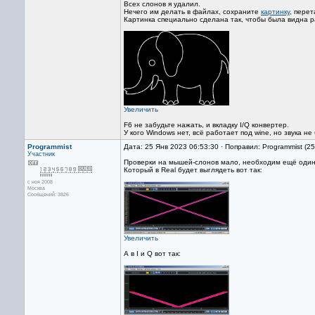
Всех слонов я удалил.
Нечего им делать в файлах, сохраните
картинку
, пере
Картинка специально сделана так, чтобы была видна р
Увеличить
F6 не забудьте нажать, и вкладку I/Q конвертер.
У кого Windows нет, всё работает под wine, но звука не 
Programmist
Дата: 25 Янв 2023 06:53:30 · Поправил: Programmist (2
Участник
Проверки на мышей-слонов мало, необходим ещё оди
Который в Real будет выглядеть вот так:
с ноя 2008
Москва
Сообщений: 3826
Увеличить
А в I и Q вот так: