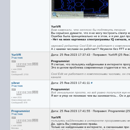
YuriVR
Вам намекали, что неплохо бы подтянуть теорию
Вы серьёзно думаете, что я не могу построить спектр 
Ошибка была принципиально не в этом, и я уже дал пр
- Нет на моих картинках спектрограммы IQ сигнала, 
звуковой редактор Cool Edit не работает с комплекс
А с какими числами он работает? Неужели без FFT и 
YuriVR
Дата: 25 Янв 2023 17:37:43 · Поправил: YuriVR (25 Янв
Участник
Programmist
Я считаю, что пользуясь найденными в интернете про
Это в целом проблема современных студентов и тех, к
с ноя 2008
Омск
Cool Edit не работает с комплексными числами, он 
Сообщений: 2700
канале
sibrat
Дата: 25 Янв 2023 17:41:11
#
Участник
Programmist
Всё гениальное просто, но всё равно получился жук-но
Я вот в упор не понимаю чем вы занимаетесь... Он и д
с июл 2011
Новосибирская обл.
Сообщений: 878
Programmist
Дата: 25 Янв 2023 17:41:55 · Поправил: Programmist (2
Участник
YuriVR
пользуясь найденными в интернете программными м
Да, здесь Вы совершенно правы.
с ноя 2008
Только не найденными в интернете, а скачанными при
Москва