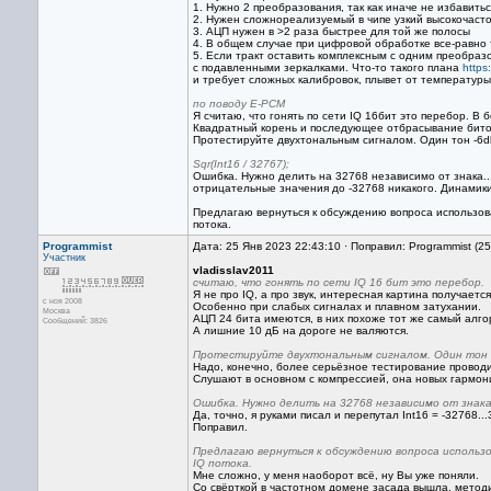
1. Нужно 2 преобразования, так как иначе не избавить
2. Нужен сложнореализуемый в чипе узкий высокочаст
3. АЦП нужен в >2 раза быстрее для той же полосы
4. В общем случае при цифровой обработке все-равно
5. Если тракт оставить комплексным с одним преобраз
с подавленными зеркалками. Что-то такого плана
https
и требует сложных калибровок, плывет от температуры.
по поводу E-PCM
Я считаю, что гонять по сети IQ 16бит это перебор. В 
Квадратный корень и последующее отбрасывание битов
Протестируйте двухтональным сигналом. Один тон -6dbf
Sqr(Int16 / 32767);
Ошибка. Нужно делить на 32768 независимо от знака.
отрицательные значения до -32768 никакого. Динамики
Предлагаю вернуться к обсуждению вопроса использо
потока.
Programmist
Дата: 25 Янв 2023 22:43:10 · Поправил: Programmist (2
Участник
vladisslav2011
считаю, что гонять по сети IQ 16 бит это перебор.
Я не про IQ, а про звук, интересная картина получается
с ноя 2008
Особенно при слабых сигналах и плавном затухании.
Москва
АЦП 24 бита имеются, в них похоже тот же самый алгор
Сообщений: 3826
А лишние 10 дБ на дороге не валяются.
Протестируйте двухтональным сигналом. Один тон -6
Надо, конечно, более серьёзное тестирование проводит
Слушают в основном с компрессией, она новых гармон
Ошибка. Нужно делить на 32768 независимо от знака
Да, точно, я руками писал и перепутал Int16 = -32768..
Поправил.
Предлагаю вернуться к обсуждению вопроса исполь
IQ потока.
Мне сложно, у меня наоборот всё, ну Вы уже поняли.
Со свёрткой в частотном домене засада вышла, методич