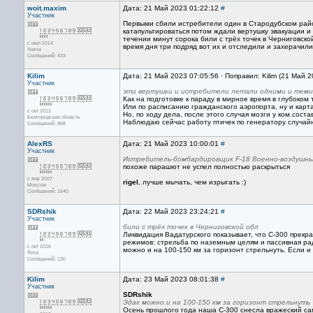
woit.maxim
Дата: 21 Май 2023 01:22:12
#
Участник
Первыми сбили истребители один в Стародубском райо
катапультироваться потом ждали вертушку эвакуации и 
течении минут сорока били с трёх точек в Черниговск
с июл 2014
время дня три подряд вот их и отследили и захерачили
Унеча
Сообщений: 433
Kilim
Дата: 21 Май 2023 07:05:56 · Поправил: Kilim (21 Май 
Участник
эти вертушки и истребители летали одними и теми ж
Как на подготовке к параду в мирное время в глубоком 
Или по расписанию гражданского аэропорта, ну и карт
с окт 2013
Но, по ходу дела, после этого случая мозги у ком.соста
Белгородская область
Наблюдаю сейчас работу птичек по генератору случайны
Сообщений: 868
AlexRS
Дата: 21 Май 2023 10:00:01
#
Участник
Истребитель-бомбардировщик F-18 Военно-воздушны
похоже парашют не успел полностью раскрыться
с янв 2007
rigel
, лучше мычать, чем изрыгать :)
Moscow
Сообщений: 1640
SDRshik
Дата: 22 Май 2023 23:24:21
#
Участник
били с трёх точек в Черниговской обл
Ликвидация Вадатурского показывает, что С-300 прекр
режимов: стрельба по наземным целям и пассивная ра
с окт 2016
можно и на 100-150 км за горизонт стрельнуть. Если и
Ялта
Сообщений: 130
Kilim
Дата: 23 Май 2023 08:01:38
#
Участник
SDRshik
Эдак можно и на 100-150 км за горизонт стрельнуть
Осень прошлого года наша С-300 снесла вражеский сам