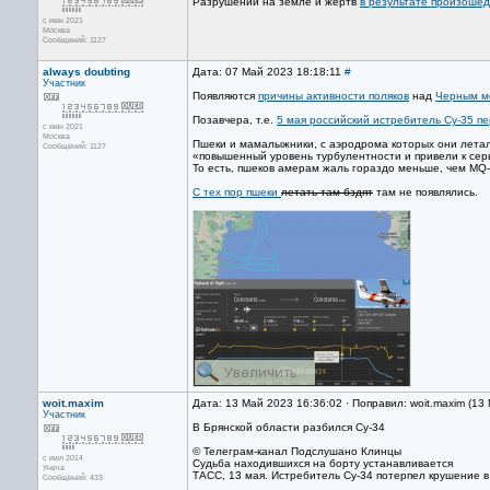
Разрушений на земле и жертв
в результате произошед
с июн 2021
Москва
Сообщений: 1127
always doubting
Дата: 07 Май 2023 18:18:11
#
Участник
Появляются
причины активности поляков
над
Черным 
Позавчера, т.е.
5 мая российский истребитель Су-35 п
с июн 2021
Москва
Пшеки и мамалыжники, с аэродрома которых они летал
Сообщений: 1127
«повышенный уровень турбулентности и привели к серь
То есть, пшеков амерам жаль гораздо меньше, чем MQ-9
С тех пор пшеки
летать там бздят
там не появлялись.
woit.maxim
Дата: 13 Май 2023 16:36:02 · Поправил: woit.maxim (13
Участник
В Брянской области разбился Су-34
© Телеграм-канал Подслушано Клинцы
с июл 2014
Судьба находившихся на борту устанавливается
Унеча
ТАСС, 13 мая. Истребитель Су-34 потерпел крушение в
Сообщений: 433