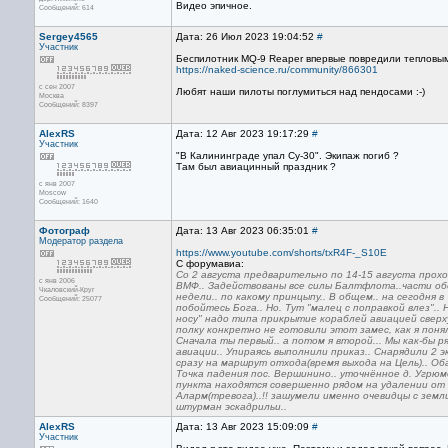
Видео эпичное.
Сообщений: 614
Sergey4565
Дата: 26 Июл 2023 19:04:52
#
Участник
Беспилотник MQ-9 Reaper впервые повредили тепловы
https://naked-science.ru/community/866301
с сен 2007
Любят наши пилоты поглумиться над пендосами :-)
Москва
Сообщений: 8397
AlexRS
Дата: 12 Авг 2023 19:17:29
#
Участник
"В Калининграде упал Су-30". Экипаж погиб ?
Там был авиацинный праздник ?
с янв 2007
Moscow
Сообщений: 1640
Фотограф
Дата: 13 Авг 2023 06:35:01
#
Модератор раздела
https://www.youtube.com/shorts/txR4F-_S10E
С форумавиа:
Со 2 августа предварительно по 14-15 августа прох
с янв 2006
ВМФ.. Задействованы все силы Балтфлота..части обе
Чкаловский-Круг
недели.. по какому принцыпу.. В общем.. на сегодня 
Сообщений: 25077
побойтесь Бога.. Но. Тут "малец с поправкой влез"..
носу" надо типа прикрытие кораблей авиацией сверху
полку конкретно не готовили этот замес, как я понял
Сначала ты первый.. а потом я второй... Мы как-бы 
авиации.. Упираясь выполнили приказ.. Снарядили 2 
сразу на маршрут отхода(время выхода на Цель).. Об
Точка падения пос. Вершинино.. уточнённое д. Угрюм
пункта находятся совершенно рядом на удалении от КТ
Аларм(тревога)..!! зашумели именно очевидцы с земл
штурман эскадрильи..
AlexRS
Дата: 13 Авг 2023 15:09:09
#
Участник