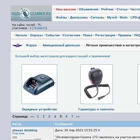
·
Наш магазин
·
Объявления
·
Рейтинг
·
Статьи
·
Част
·
Файлы
·
Диапазоны
·
Сигналы
·
Музей
·
Mods
·
LPD-
На сайте: гостей - 75,
участников - 1 [
Rybak27
]
·
Начало
·
Опросы
·
События
·
Статистика
·
Поиск
·
Регистрация
·
Правила
·
FA
Форум
—›
Авиационный диапазон
—›
Лётные происшествия и катастр
Большой выбор аксессуаров для радиостанций и приемников!
Зарядные устройства
Гарнитуры и тангенты
Страница:
««
»»
1
2
3
4
5
6
7
Автор
Сообщение
always doubting
Дата: 30 Апр 2023 15:51:25
#
Участник
"Легкомоторная Cessna 172 свалилась на участок мест