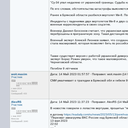
"Су-34 упал недалеко от украинской границы. Судьба н
По его словам, обстоятельства катастрофы выясняются
Ранее в Брянской области разбился вертолет Ми-8. По
Инциденты с падениями двух вертолетов Ми-8 и двух с
военные корреспонденты в своих соцсетях.
Военкор Даниил Безсонов считает, что украинская ар
переброшены в приграничную зону. Такая дистанция п
Военный эксперт Алексей Леонков заявил, что создан
стала маскировкой, которая позволяет бить по россий
Также существует версия с работой украинской дивер
эксперт Борис Рожин уверен, что такое маловероятно, 
Черниговской области.
Погибли 9 лётчиков
woit.maxim
Дата: 14 Май 2023 01:57:57 · Поправил: woit.maxim (14
Участник
СМИ умалчивает о трагедии в Брянской обл и гибели 9
с июл 2014
Унеча
Сообщений: 433
AlexRS
Дата: 14 Май 2023 11:37:23 · Поправил: AlexRS (14 Ма
Участник
В новостях говорили о лопастях вертушки, прошитых 
в догонку
https://eadaily.com/ru/news/2023/05/13/perehvat
с янв 2007
"Перехват авиагруппы ВКС России над Брянской облас
Moscow
13 мая 2023
Сообщений: 1640
22:02
.... "