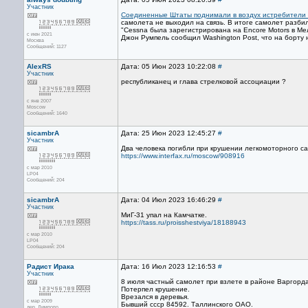
Участник
Соединенные Штаты поднимали в воздух истребители 
самолета не выходил на связь. В итоге самолет разби
"Cessna была зарегистрирована на Encore Motors в Ме
с июн 2021
Джон Румпель сообщил Washington Post, что на борту н
Москва
Сообщений: 1127
AlexRS
Дата: 05 Июн 2023 10:22:08
#
Участник
республиканец и глава стрелковой ассоциации ?
с янв 2007
Moscow
Сообщений: 1640
sicambrA
Дата: 25 Июн 2023 12:45:27
#
Участник
Два человека погибли при крушении легкомоторного с
https://www.interfax.ru/moscow/908916
с мар 2010
LP04
Сообщений: 204
sicambrA
Дата: 04 Июл 2023 16:46:29
#
Участник
МиГ-31 упал на Камчатке.
https://tass.ru/proisshestviya/18188943
с мар 2010
LP04
Сообщений: 204
Радист Ирака
Дата: 16 Июл 2023 12:16:53
#
Участник
8 июля частный самолет при взлете в районе Варгорд
Потерпел крушение.
Врезался в деревья.
с мар 2009
Бывший ссср 84592. Таллинского ОАО.
дер. Лимпопо