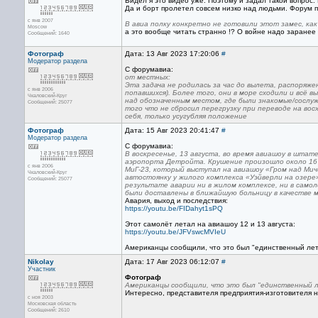
Видел я это видео уже. Поэтому и задал такой вопрос
Да и борт пролетел совсем низко над людьми. Форум 
с янв 2007
В авиа полку конкретно не готовили этот замес, как
Moscow
а это вообще читать странно !? О войне надо заранее и
Сообщений: 1640
Фотограф
Дата: 13 Авг 2023 17:20:06
#
Модератор раздела
С форумавиа:
от местных:
Эта задача не родилась за час до вылета, распоряже
с янв 2006
попавшихся). Более того, они в море сходили и всё 
Чкаловский-Круг
над обозначенным местом, где были знакомые/сослуж
Сообщений: 25077
того что не сбросил перегрузку при переводе на во
себя, только усугубляя положение
Фотограф
Дата: 15 Авг 2023 20:41:47
#
Модератор раздела
С форумавиа:
В воскресенье, 13 августа, во время авиашоу в шта
аэропорта Детройта. Крушение произошло около 16 
с янв 2006
МиГ-23, который выступал на авиашоу «Гром над Мичиг
Чкаловский-Круг
автостоянку у жилого комплекса «Уэйверли на озере»
Сообщений: 25077
результате аварии ни в жилом комплексе, ни в само
были доставлены в ближайшую больницу в качестве
Авария, выход и последствия:
https://youtu.be/FIDahyt1sPQ
Этот самолёт летал на авиашоу 12 и 13 августа:
https://youtu.be/JFVswcMVIeU
Американцы сообщили, что это был "единственный ле
Nikolay
Дата: 17 Авг 2023 06:12:07
#
Участник
Фотограф
Американцы сообщили, что это был "единственный 
Интересно, представителя предприятия-изготовителя н
с ноя 2003
Московская область
Сообщений: 2610