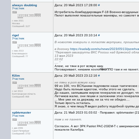
always doubting
Дата: 20 Май 2023 17:28:00
#
Участник
Истребитель-бомбардировщик F-18 Военно-воздушных
Пилот выполнял показательные маневры, но самолет вне
с июн 2021
Москва
Сообщений: 1127
rigel
Дата: 20 Май 2023 20:10:14
#
Участник
В новостях говорили о лопастях вертушки, прошиты
в догонку
https://eadaily.com/ru/news/2023/05/13/perehvat
с июн 2013
"Перехват авиагруппы ВКС России над Брянской обл
Благовещенск
13 мая 2023
Сообщений: 77
22:02
.... "
Алекс, не тяни в рот всякую каку.
Поговаривают, никаким хохло
ПВО
ППО там и не пахнет.
Kilim
Дата: 20 Май 2023 23:12:16
#
Участник
не тяни в рот всякую каку.
99 из 100, что ВСУшники подловили наше тактическое 
Надо быть полным идиотом, чтобы этого не сделать.
с окт 2013
До наших, заплывшим жиром генералов не доходит, что
Белгородская область
Летчиков жалко, они пешки и заложники этих генералов
Сообщений: 868
... Мне уже ни за державу, ни за что не обидно....
Только ярость осталась.
Я знаю, о чем пишу.Я видел работу подобной группы д
spbtvmaster
Дата: 21 Май 2023 01:03:02 · Поправил: spbtvmaster (2
Участник
там и не пахнет.
Согласен. А вот ЗРК Patriot PAC-2GEM-T с американск
с дек 2006
пожалели Калибра.
Санкт-Петербург
Сообщений: 2732