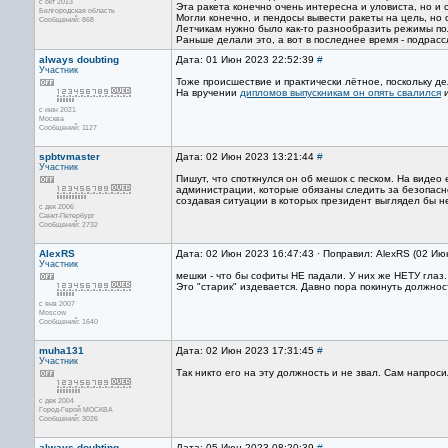
с окт 2013
Эта ракета конечно очень интересна и уловиста, но и
Белгородская область
Могли конечно, и пендосы вывести ракеты на цель, но 
Сообщений: 868
Летчикам нужно было как-то разнообразить режимы п
Раньше делали это, а вот в последнее время - подрасс
always doubting
Дата: 01 Июн 2023 22:52:39
#
Участник
Тоже происшествие и практически лётное, поскольку д
На вручении
дипломов выпускникам он опять свалился
и
с июн 2021
Москва
Сообщений: 1127
spbtvmaster
Дата: 02 Июн 2023 13:21:44
#
Участник
Пишут, что споткнулся он об мешок с песком. На виде
администрации, которые обязаны следить за безопасно
создавая ситуации в которых президент выглядел бы 
с дек 2006
Санкт-Петербург
Сообщений: 2732
AlexRS
Дата: 02 Июн 2023 16:47:43 · Поправил: AlexRS (02 Ию
Участник
мешки - что бы софиты НЕ падали. У них же НЕТУ глаз. 
Это "старик" издевается. Давно пора покинуть должнос
с янв 2007
Moscow
Сообщений: 1640
muha131
Дата: 02 Июн 2023 17:31:45
#
Участник
Так никто его на эту должность и не звал. Сам напроси
с дек 2004
Город-Герой МОСКВА
Сообщений: 3026
always doubting
Дата: 05 Июн 2023 08:20:39
#