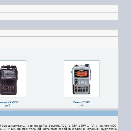
aesu VX-8DR
Yaesu FT-1D
руб.
руб.
 боюсь напутать. на интерфейсе 1 выход АСС, 1 -CIV, 1-SW, 1- PA. знаю что АСС
ть. SP и MIC на фронтальной части само собой микрофон и наушники. буду очень