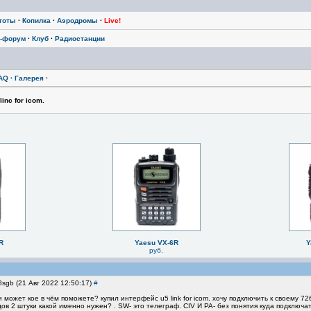
тоты
·
Копилка
·
Аэродромы
·
Live!
-форум
·
Клуб
·
Радиостанции
AQ
·
Галерея
·
inc for icom.
R
Yaesu VX-6R
Y
руб.
8sgb (21 Авг 2022 12:50:17)
#
жет кое в чём поможете? купил интерфейс u5 link for icom. хочу подключить к своему 726
в 2 штуки какой именно нужен? . SW- это телеграф. CIV И PA- без понятия куда подключа