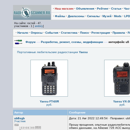
·
Наш магазин
·
Объявления
·
Рейтинг
·
Статьи
·
Час
·
Файлы
·
Диапазоны
·
Сигналы
·
Музей
·
Mods
·
LPD
На сайте: гостей - 47,
участников - 1 [
andory
]
·
Начало
·
Опросы
·
События
·
Статистика
·
Поиск
·
Регистрация
·
Правила
·
F
Форум
—›
Разработка, ремонт, схемы, модификации
—›
интерфейс u5 l
Портативные любительские радиостанции
Yaesu
Yaesu FT-60R
Yaesu VX-3
руб.
руб.
Автор
Сообщение
ub8sgb
Дата: 21 Авг 2022 12:49:54 · Поправил: ub
Участник
Прошу прощения, опытные радиолюбители мо
обмен данными, на Айкоме 726 ACC выходо