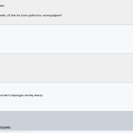
ма:
ейс u5 link for icom работать телеграфом?
оответствующую кнопку внизу.
орума.