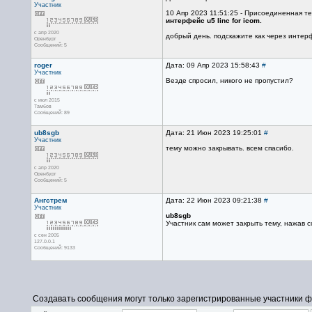
Участник
10 Апр 2023 11:51:25 - Присоединенная те
интерфейс u5 linc for icom.
с апр 2020
добрый день. подскажите как через интерф
Оренбург
Сообщений: 5
roger
Дата: 09 Апр 2023 15:58:43
#
Участник
Везде спросил, никого не пропустил?
с июл 2015
Тамбов
Сообщений: 89
ub8sgb
Дата: 21 Июн 2023 19:25:01
#
Участник
тему можно закрывать. всем спасибо.
с апр 2020
Оренбург
Сообщений: 5
Ангстрем
Дата: 22 Июн 2023 09:21:38
#
Участник
ub8sgb
Участник сам может закрыть тему, нажав с
с сен 2005
127.0.0.1
Сообщений: 9133
Создавать сообщения могут только зарегистрированные участники ф