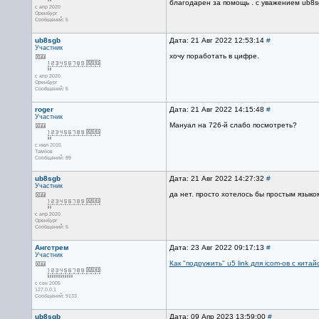
благодарен за помощь . с уважением ub8s
с апр 2020
Оренбург
Сообщений: 5
ub8sgb
Дата: 21 Авг 2022 12:53:14
#
Участник
хочу поработать в цифре.
с апр 2020
Оренбург
Сообщений: 5
roger
Дата: 21 Авг 2022 14:15:48
#
Участник
Мануал на 726-й слабо посмотреть?
с июл 2015
Тамбов
Сообщений: 89
ub8sgb
Дата: 21 Авг 2022 14:27:32
#
Участник
да нет. просто хотелось бы простым языко
с апр 2020
Оренбург
Сообщений: 5
Ангстрем
Дата: 23 Авг 2022 09:17:13
#
Участник
Как "подружить" u5 link для icom-ов с кит
с сен 2005
127.0.0.1
Сообщений: 9133
ub8sgb
Дата: 09 Апр 2023 13:59:00
#