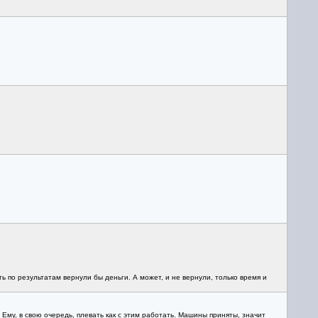
по результатам вернули бы деньги. А может, и не вернули, только время и
 Ему, в свою очередь, плевать как с этим работать. Машины приняты, значит