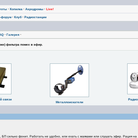
тоты
·
Копилка
·
Аэродромы
·
Live!
-форум
·
Клуб
·
Радиостанции
AQ
·
Галерея
·
ке) фильтра помех в эфир.
й связи
Радио
Металлоискатели
БП сильно фонит. Работать не удобно, или ехать с маяками или слушать эфир. Рация на 1