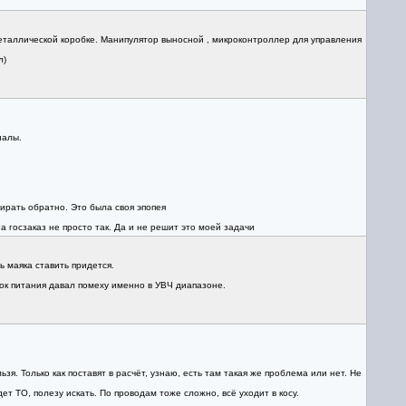
 металлической коробке. Манипулятор выносной , микроконтроллер для управления
л)
налы.
ирать обратно. Это была своя эпопея
 госзаказ не просто так. Да и не решит это моей задачи
 маяка ставить придется.
лок питания давал помеху именно в УВЧ диапазоне.
. Только как поставят в расчёт, узнаю, есть там такая же проблема или нет. Не
т ТО, полезу искать. По проводам тоже сложно, всё уходит в косу.