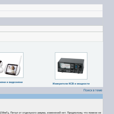
няни и видеоняни
Измерители КСВ и мощности
Поиск в теме
58мГц. Питал от отдельного аккума, изменений нет. Предположу, что помехи не