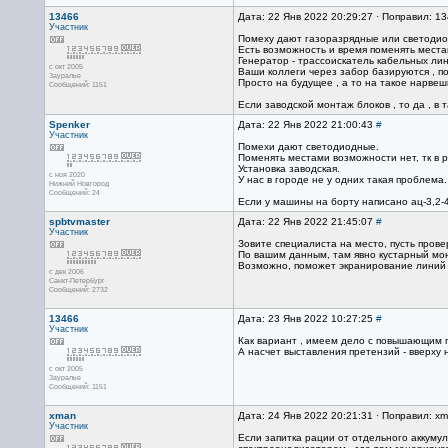
13466
Дата: 22 Янв 2022 20:29:27 · Поправил: 1
Участник
Помеху дают газоразрядные или светодио
Есть возможность и время поменять места
Генератор - трассоискатель кабельных лин
с окт 2005
Ваши коллеги через забор базируются , поп
Зауралье
Просто на будущее , а то на такое нарвешь
Сообщений: 1151
Если заводской монтаж блоков , то да , в 
Spenker
Дата: 22 Янв 2022 21:00:43
#
Участник
Помехи дают светодиодные.
Поменять местами возможности нет, тк в 
Установка заводская.
с ноя 2020
У нас в городе не у одних такая проблема.
Нижний Новгород
Сообщений: 24
Если у машины на борту написано ац-3,2-
spbtvmaster
Дата: 22 Янв 2022 21:45:07
#
Участник
Зовите специалиста на место, пусть прове
По вашим данным, там явно кустарный мон
Возможно, поможет экранирование линий п
с дек 2006
Санкт-Петербург
Сообщений: 2732
13466
Дата: 23 Янв 2022 10:27:25
#
Участник
Как вариант , имеем дело с повышающим п
А насчет выставления претензий - вверху 
с окт 2005
Зауралье
Сообщений: 1151
xman
Дата: 24 Янв 2022 20:21:31 · Поправил: xm
Участник
Если запитка рации от отдельного аккумул