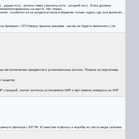
 рации есть - антенн няма ( магниты есть - штырей нет) . И все должны
укомплектовывались на месте. Нет помех.
ия , особенно из-за конденсаторов в первичке только гадать где она выскочит ,
на примере с СГУ.Сверху пришла указивка - как вы ее будете выполнять ( см .
ьных металлических предметов и установленных антенн. Помеха на портативку
ю защелку.
UHF станцией, значит антенна установлена UHF и при замене аппарата на VHF
накинуть фильтра с БП ПК. И замотаю в фольгу и коробку из листа меди склепаю.