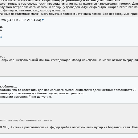
тся помеха. И конечно писать официальрую рекламацию на завод изготовитель.
ет только в том случае, если провода питания маяка являются излучателями помехи. Для
илу тока потребляемого маяком, и толщину проводов катушек фильтра. Скорее всего всё под
то фильтр по питанию как дохлому припарка.
гичные проблемные маяки, могу помочь с поиском источника помех. Все необходимые прибор
3tmo (24 Янв 2022 21:04:34)
#
и,
ю :
0/
ю :
 например, неправильный монтаж светодиодов. Завод неисправные маяки отзывать вряд ли
проблемы...
ы должны что то колхозить для нормального выполнения своих должностных обязанностей?
оманде с описанием проблемы. пусть решают. делов то...
внесение изменений) не допустим.
нили на овч, без замены антенны
180 МГц. Антенна рассогласована, фидер гребет оплеткой весь мусор из бортовой сети. Хот