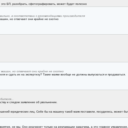
 это БП, разобрать, сфотографировать, может будет полезно
авильно, в соответствии с рекомендациями производителя
машин, но отвечают они крайне не охотно
х машин, но отвечают они крайне не охотно
ля и сдать их на экспертизу? Такие маяки вообще не должны выпускаться и продаваться.
бителя...
ству и следом заявление об увольнении.
ений юридических лиц. Себе бы на машину такой маяк поставили, посудились, может быть 
приятие, не мы. Оно реагирует только на рекламации заказчика, а это главное управление.