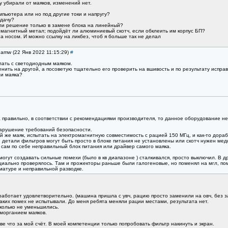
у убирали от маяков, изменений нет.
пьютера или но под другие токи и напругу?
адачу?
или решение только в замене блока на линейный?
емагнитный метал; подойдёт ли алюминиевый скотч, если обклеить им корпус БП?
на носом. И можно ссылку на ликбез, чтоб я больше так не делал
1amw (22 Янв 2022 11:15:29)
#
лать с светодиодным маяком.
нить на другой, а посоветую тщательно его проверить на вшивость и по результату исправ
ли маяка?
 правильно, в соответствии с рекомендациями производителя, то данное оборудование нед
рушение требований безопасности.
 же маяк, испытать на электромагнитную совместимость с рацией 150 МГц, и как-то дорабо
, детали фильтров могут быть просто в блоке питания не установлены или скотч нужен медн
 сам по себе неправильный блок питания или драйвер самого маяка.
огут создавать сильные помехи (было в кв диапазоне ) сталкивался, просто выключил. В др
пециально проверялось. Там и прожекторы раньше были галогеновые, но поменял на мгл, по
матуре и неправильной разводке.
работает удовлетворительно. (машина пришла с увч, рацию просто заменили на овч, без 
ких помех не испытывали. До меня ребята меняли рации местами, результата нет.
колько не уменьшились.
 морганием маяков.
ве что за мой счёт. В моей компетенции только попробовать фильтр накинуть и экран.