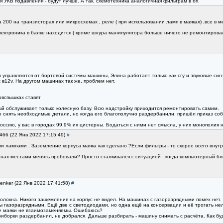
 УКВ подавления - будут лучше. А так, схемотехника аналогичная фильтрам в бп.
а 200 на транзисторах или микросхемах , реле ( при использовании ламп в маяках) ,все в
электроника в балке находится ( кроме шнура манипулятора больше ничего не ремонтирова
 управляются от бортовой системы машины, Элина работает только как сгу и звуковые сиг
 в12v. На другом машинах так же, проблем нет.
овспышках ставят
 обслуживает только колесную базу. Всю надстройку приходится ремонтировать самим.
 снять необходимые детали, но когда его благополучно раздербанили, пришёл приказ соб
сию, у вас в городах 99,9% их цистерны. Бодаться с ними нет смысла, у них монополия на
3466 (22 Янв 2022 17:15:49)
#
лампами . Заземление корпуса маяка как сделано ?Если фильтры - то скорее всего внутрь
шинах местами менять пробовали? Просто сталкивался с ситуацией , когда компьютерный б
enker (22 Янв 2022 17:41:58)
#
волокна. Никого защемления на корпус не видел. На машинах с газоразрядными помех нет.
 газоразрядными. Ещё две с светодиодами, но одна ещё на консервации и её трогать нельзя
ые маяки не взаимозаменяемы. Ошибаюсь?
иборки раздербанил, не добрался. Дальше разбирать - машину снимать с расчёта. Как буде