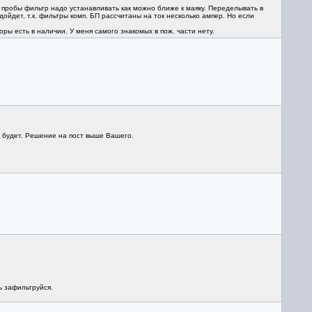
 пробы фильтр надо устанавливать как можно ближе к маяку. Переделывать в
ойдет, т.к. фильтры комп. БП рассчитаны на ток несколько ампер. Но если
ы есть в наличии. У меня самого знакомых в пож. части нету.
 будет. Решение на пост выше Вашего.
ь зафильтруйся.