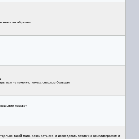
на маяки не обращал.
и.
тры вам не помогут, помеха слишком большая.
вскрытие покажет.
отдельно такой маяк, разбирать его, и исследовать поблочно осциллографом и