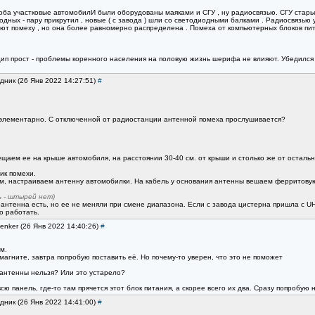
ба участковые автомобилИ были оборудованы маяками и СГУ , ну радиосвязью. СГУ старье ,
дных - пару прикрутил , новые ( с завода ) шли со светодиодными балками . Радиосвязью 
т помеху , но она более равномерно распределена . Помеха от компьютерных блоков питан
ринцип прост - проблемы коренного населения на половую жизнь шерифа не влияют. Убедился 
дник (26 Янв 2022 14:27:51)
#
 элементарно. С отключенной от радиостанции антенной помеха прослушивается?
мещаем ее на крыше автомобиля, на расстоянии 30-40 см. от крыши и столько же от остал
ик помехи.
ем, настраиваем антенну автомобилки. На кабель у основания антенны вешаем ферритову
ь - штырей нет)
о антенна есть, но ее не меняли при смене диапазона. Если с завода цистерна пришла с 
о работать.
enker (26 Янв 2022 14:40:26)
#
м.
агните, завтра попробую поставить её. Но почему-то уверен, что это не поможет
 антенны нельзя? Или это устарело?
ю панель, где-то там прячется этот блок питания, а скорее всего их два. Сразу попробую 
дник (26 Янв 2022 14:41:00)
#