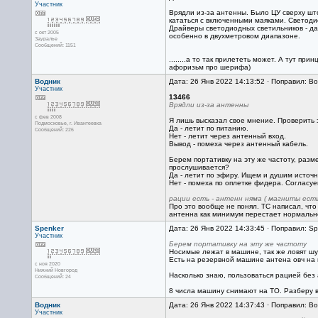
Участник
Врядли из-за антенны. Было ЦУ сверху што
кататься с включенными маяками. Светодио
Драйверы светодиодных светильников - даю
с окт 2005
особенно в двухметровом диапазоне.
Зауралье
Сообщений: 1151
........а то так прилететь может. А тут п
афоризьм про шерифа)
Водник
Дата: 26 Янв 2022 14:13:52 · Поправил: Во
Участник
13466
Врядли из-за антенны
с фев 2008
Я лишь высказал свое мнение. Проверить
Подмосковье, г. Ивантеевка
Да - летит по питанию.
Сообщений: 226
Нет - летит через антенный вход.
Вывод - помеха через антенный кабель.
Берем портативку на эту же частоту, раз
прослушивается?
Да - летит по эфиру. Ищем и душим источн
Нет - помеха по оплетке фидера. Согласу
рации есть - антенн няма ( магниты ест
Про это вообще не понял. ТС написал, чт
антенна как минимум перестает нормальн
Spenker
Дата: 26 Янв 2022 14:33:45 · Поправил: Sp
Участник
Берем портативку на эту же частоту
Носимые лежат в машине, так же ловят шу
Есть на резервной машине антена овч на м
с ноя 2020
Нижний Новгород
Насколько знаю, пользоваться рацией без
Сообщений: 24
8 числа машину снимают на ТО. Разберу вс
Водник
Дата: 26 Янв 2022 14:37:43 · Поправил: Во
Участник