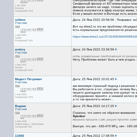
спектроанализатором - где там генерируе
Синфазный фильтр от БП компьютера помож
с авг 2005
фильтре ничего не надо, только оценить с
Вологда
помеха излучается в эфир изнутри маяка, 
Сообщений: 2014
Если у ваших коллег в Вологде есть анало
ra3tmo
Дата: 24 Янв 2022 20:58:56 · Поправил: ra
Участник
Вот на drive2.ru эту же проблему обсуждал
есть нормальные предложения по решени
с мар 2005
https://www.drive2.ru/c/57424083940068643
Саров
Сообщений: 1143
andory
Дата: 24 Янв 2022 23:36:59
#
Участник
есть нормальные предложения по решени
Нету. Проблема может быть в чем угодно,
с июн 2015
Москва
Сообщений: 2491
Модест Петрович
Дата: 25 Янв 2022 10:01:45
#
Участник
как минимум странный подход к решению 
Вы работаете в гос. структуре. почему В
пишите докладную записку или рапорт по к
с мая 2005
оборудование принято. и никакой колхоз (
Сообщений: 1076
а то так прилететь может...
Водник
Дата: 25 Янв 2022 14:17:25
#
Участник
Странно, что никто не обратил внимание:
Spenker
машина пришла с увч, рацию просто заме
с фев 2008
Подмосковье, г. Ивантеевка
Вангую, что увч - 430-470 МГц, овч - 160-
Сообщений: 226
13466
Дата: 25 Янв 2022 17:48:59
#