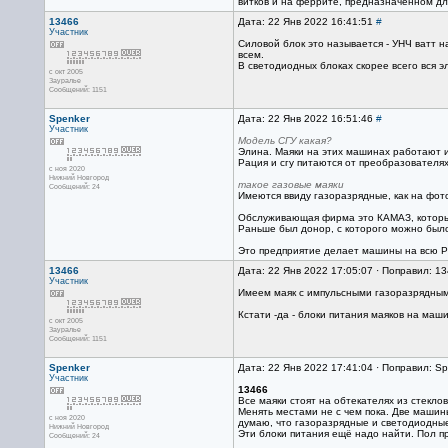
витков и на феррите, предназначенном для
13466
Дата: 22 Янв 2022 16:41:51
#
Участник
Силовой блок это называется - УНЧ ватт н
всем.
В светодиодных блоках скорее всего вся 
с окт 2005
Зауралье
Сообщений: 1151
Spenker
Дата: 22 Янв 2022 16:51:46
#
Участник
Модель СГУ какая?
Элина. Маяки на этих машинах работают и
Рация и сгу питаются от преобразователях
с ноя 2020
Нижний Новгород
такое газовые маяки
Сообщений: 24
Имеются ввиду газоразрядные, как на фот
Обслуживающая фирма это КАМАЗ, который
Раньше был донор, с которого можно было
Это предприятие делает машины на всю Рос
13466
Дата: 22 Янв 2022 17:05:07 · Поправил: 1
Участник
Имеем маяк с импульсными газоразрядными 
Кстати -да - блоки питания маяков на ма
с окт 2005
Зауралье
Сообщений: 1151
Spenker
Дата: 22 Янв 2022 17:41:04 · Поправил: Sp
Участник
13466
Все маяки стоят на обтекателях из стекло
Менять местами не с чем пока. Две машины
с ноя 2020
думаю, что газоразрядные и светодиодн
Нижний Новгород
Эти блоки питания ещё надо найти. Пол пр
Сообщений: 24