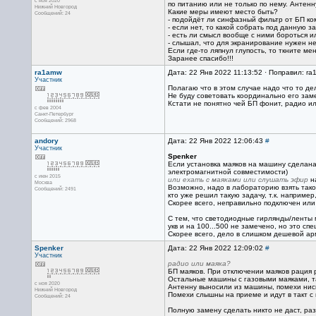
с ноя 2020
по питанию или не только по нему. Антенн
Нижний Новгород
Какие меры имеют место быть?
Сообщений: 24
- подойдёт ли синфазный фильтр от БП ком
- если нет, то какой собрать под данную з
- есть ли смысл вообще с ними бороться 
- слышал, что для экранирование нужен н
Если где-то ляпнул глупость, то ткните ме
Заранее спасибо!!!
ra1amw
Дата: 22 Янв 2022 11:13:52 · Поправил: ra
Участник
Полагаю что в этом случае надо что то де
Не буду советовать координально его заме
Кстати не понятно чей БП фонит, радио и
с фев 2004
Санкт-Петербург
Сообщений: 2968
andory
Дата: 22 Янв 2022 12:06:43
#
Участник
Spenker
Если установка маяков на машину сделана
электромагнитной совместимости)
с июн 2015
или ехать с маяками или слушать эфир
на
Москва
Возможно, надо в лабораторию взять такой
Сообщений: 2491
кто уже решил такую задачу, т.к. например
Скорее всего, неправильно подключен или
С тем, что светодиодные гирлянды/ленты м
укв и на 100...500 не замечено, но это с
Скорее всего, дело в слишком дешевой ар
Spenker
Дата: 22 Янв 2022 12:09:02
#
Участник
радио или маяка?
БП маяков. При отключении маяков рация 
Остальные машины с газовыми маяками, та
с ноя 2020
Антенну выносили из машины, помехи нис
Нижний Новгород
Помехи слышны на приеме и идут в такт с
Сообщений: 24
Полную замену сделать никто не даст, раз