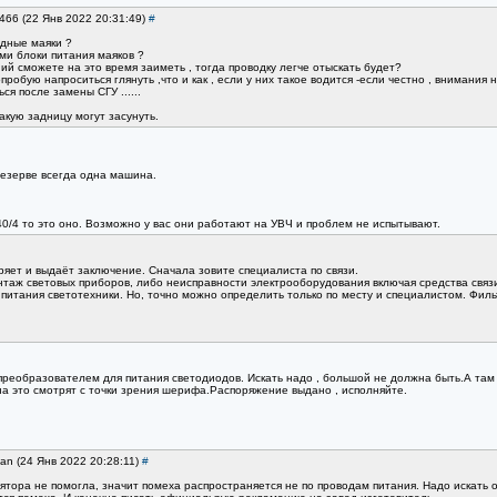
3466 (22 Янв 2022 20:31:49)
#
дные маяки ?
ми блоки питания маяков ?
ий сможете на это время заиметь , тогда проводку легче отыскать будет?
робую напроситься глянуть ,что и как , если у них такое водится -если честно , внимания 
ся после замены СГУ ......
такую задницу могут засунуть.
резерве всегда одна машина.
40/4 то это оно. Возможно у вас они работают на УВЧ и проблем не испытывают.
ряет и выдаёт заключение. Сначала зовите специалиста по связи.
таж световых приборов, либо неисправности электрооборудования включая средства связ
итания светотехники. Но, точно можно определить только по месту и специалистом. Филь
реобразователем для питания светодиодов. Искать надо , большой не должна быть.А там 
на это смотрят с точки зрения шерифа.Распоряжение выдано , исполняйте.
an (24 Янв 2022 20:28:11)
#
ятора не помогла, значит помеха распространяется не по проводам питания. Надо искать 