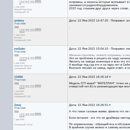
исправны, а нюансы которые всплывают в п
занимается радиооборудованием.
с ноя 2020
2022 год, слышим друг друга через слово
Нижний Новгород
Сообщений: 24
andory
Дата: 22 Янв 2022 14:47:20 · Поправил: an
Участник
.
с июн 2015
Москва
Сообщений: 2491
ew2abc
Дата: 22 Янв 2022 15:04:10 · Поправил: e
Участник
Машины приняты, значит исправны, а ню
Это их проблема и решать ее надо начиная
Уволить на заводе инженера и всех кто эт
с янв 2009
А вообще под суд его и на пару лет в Сиби
Antennae Galaxies
Вначале письмо на завод, ждем ответ, а е
Сообщений: 2800
13466
Дата: 22 Янв 2022 16:26:18
#
Участник
Модель СГУ какая? "МАГЕЛЛАН" точно не 
отверстий нет.Есть рекомендация при мон
с окт 2005
Зауралье
Сообщений: 1151
Zmej
Дата: 22 Янв 2022 16:26:51
#
Участник
А что такое газовые маяки, факела что ли 
Блок питания - это что ли драйвера светод
с дек 2005
...
По нормальному - обращайтесь в обслужи
Сообщений: 10762
В крайнем случае можно и самому колхози