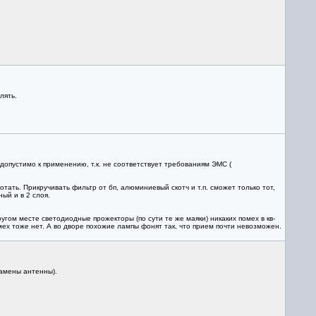
лять.
опустимо к применению, т.к. не соответствует требованиям ЭМС (
тать. Прикручивать фильтр от бп, алюминиевый скотч и т.п. сможет только тот,
ый и в 2 слоя.
угом месте светодиодные прожекторы (по сути те же маяки) никаких помех в кв-
мех тоже нет. А во дворе похожие лампы фонят так, что прием почти невозможен.
замены антенны).