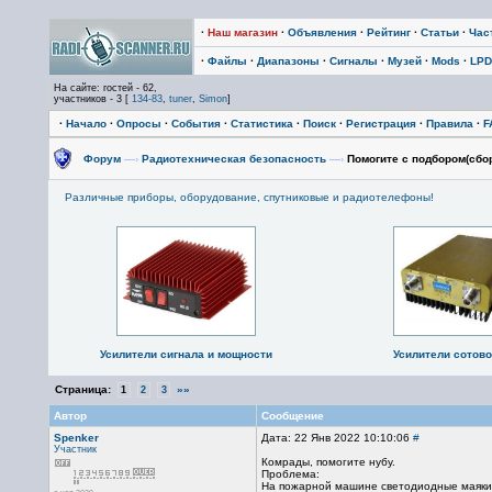
·
Наш магазин
·
Объявления
·
Рейтинг
·
Статьи
·
Час
·
Файлы
·
Диапазоны
·
Сигналы
·
Музей
·
Mods
·
LPD
На сайте: гостей - 62,
участников - 3 [
134-83
,
tuner
,
Simon
]
·
Начало
·
Опросы
·
События
·
Статистика
·
Поиск
·
Регистрация
·
Правила
·
F
Форум
—›
Радиотехническая безопасность
—›
Помогите с подбором(сбор
Различные приборы, оборудование, спутниковые и радиотелефоны!
Усилители сигнала и мощности
Усилители сотово
Страница:
»»
1
2
3
Автор
Сообщение
Spenker
Дата: 22 Янв 2022 10:10:06
#
Участник
Комрады, помогите нубу.
Проблема:
На пожарной машине светодиодные маяки, 