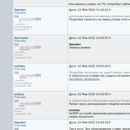
Как машину снимут на ТО, попробую найти
Spenker
Дата: 22 Янв 2022 12:16:22
#
Участник
установка маяков на машину сделана пр
Попробую написать на завод сборки этих 
с ноя 2020
Нижний Новгород
Сообщений: 24
Ангстрем
Дата: 22 Янв 2022 13:26:50
#
Участник
Spenker
Замена маяков.
с сен 2005
127.0.0.1
Сообщений: 9133
ew2abc
Дата: 22 Янв 2022 14:05:28
#
Участник
Попробую написать на завод сборки эти
А обратиться в общество защиты потребите
результат экспертизы
с янв 2009
Antennae Galaxies
Сообщений: 2800
andory
Дата: 22 Янв 2022 14:19:05
#
Участник
А обратиться в общество защиты потре
Лучше сразу доклад вышестоящему началь
с июн 2015
ew2abc
Москва
ЗоЗПП не особо применим для взаимоотнош
Сообщений: 2491
нервы потратили.
Spenker
Дата: 22 Янв 2022 14:29:18
#
Участник
Так и есть. Это оборудование ставит пред