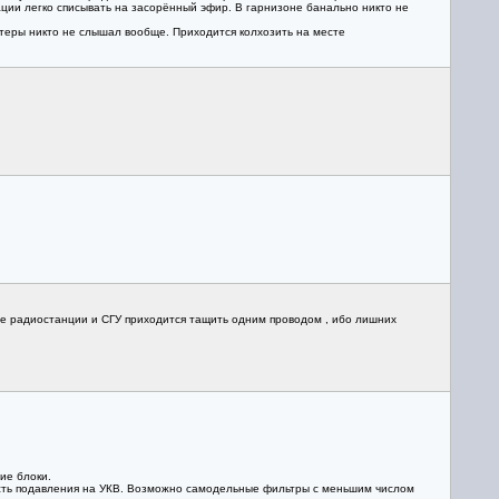
ации легко списывать на засорённый эфир. В гарнизоне банально никто не
итеры никто не слышал вообще. Приходится колхозить на месте
е радиостанции и СГУ приходится тащить одним проводом , ибо лишних
ие блоки.
ность подавления на УКВ. Возможно самодельные фильтры с меньшим числом