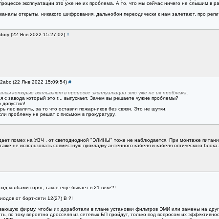
роцессе эксплуатации это уже не их проблема. А то, что мы сейчас ничего не слышим в р
, каналы открыты, никакого шифрования, дальнобои переодически к нам залетают, про реп
dory (22 Янв 2022 15:27:02)
#
w2abc (22 Янв 2022 15:09:54)
#
ансы которые всплывают в процессе эксплуатации это уже не их проблема.
 с завода который это г... выпускает. Зачем вы решаете чужие проблемы?
о допустил!
рь лес валить, за то что оставил пожарников без связи. Это не шутки.
сли проблему не решат с письмом в прокуратуру.
дает помех на УВЧ , от светодиодной "ЭЛИНЫ" тоже не наблюдается. При монтаже питани
таже не использовать совместную прокладку антенного кабеля и кабеля оптического блока.
под колбами горят, такое еще бывает в 21 веке?!
иодов от борт-сети 12(27) В ?!
вающую фирму, чтобы их доработали в плане установки фильтров ЭМИ или замены на друг
ть, по току вероятно дросселя из сетевых БП пройдут, только под вопросом их эффектив