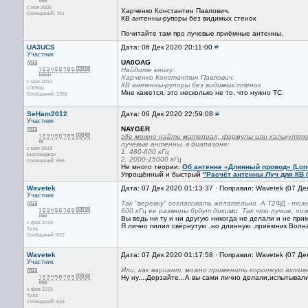
с ноя 2009
Харченко Константин Павлович.
Сообщений: 751
КВ антенны-рупоры без видимых стенок
Почитайте там про лучевые приёмные антенны.
UA3UCS
Дата: 06 Дек 2020 20:11:00
#
Участник
UA0OAG
Найдите книгу:
Харченко Константин Павлович.
с мая 2010
КВ антенны-рупоры без видимых стенок
LO06qu
Мне кажется, это несколько не то, что нужно ТС.
Сообщений: 1353
SeHam2012
Дата: 06 Дек 2020 22:59:08
#
Участник
NAYGER
где можно найти материал, формулы или калькулято
лучевые антенны, в диапазоне:
с мая 2018
1. 480-600 кГц
Биробиджан
2. 2000-15000 кГц
Сообщений: 656
Не много теории.
Об антенне «Длинный провод» (Long
Упрощённый и быстрый
"Расчёт антенны Луч для КВ (
Wavetek
Дата: 07 Дек 2020 01:13:37 · Поправил: Wavetek (07 Де
Участник
Так "веревку" согласовать желательно. А Т2ФД - тоже
600 кГц ее размеры будут дикими. Так что лучше, пож
Вы ведь ни ту и ни другую никогда не делали и не при
с фев 2019
Я лично пилил свёрнутую ,но длинную ,приёмник Волна-
Тула
Сообщений: 633
Wavetek
Дата: 07 Дек 2020 01:17:58 · Поправил: Wavetek (07 Де
Участник
Или, как вариант, можно применить короткую актив
Ну ну....Дерзайте...А вы сами лично делали,испытывал
с фев 2019
Тула
Сообщений: 633