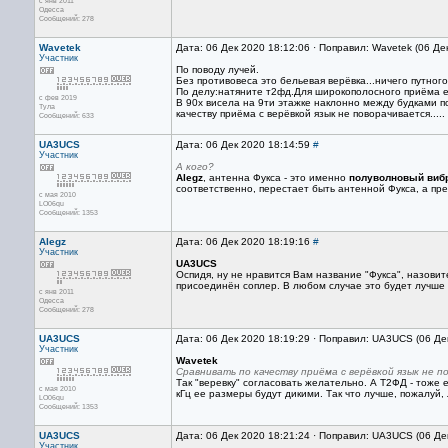
с янв 2011
Одесса
Сообщений: 278
Wavetek
Дата: 06 Дек 2020 18:12:06 · Поправил: Wavetek (06 Де
Участник
По поводу лучей.
Без противовеса это бельевая верёвка...ничего путног
По делу:натяните т2фд.Для широкополосного приёма е
с фев 2019
В 90х висела на 9ти этажке наклонно между будками п
Тула
качеству приёма с верёвкой язык не поворачивается.....
Сообщений: 633
UA3UCS
Дата: 06 Дек 2020 18:14:59
#
Участник
А кого?
Alegz
, антенна Фукса - это именно
полуволновый вибр
соответственно, перестает быть антенной Фукса, а пр
с мая 2010
LO06qu
Сообщений: 1353
Alegz
Дата: 06 Дек 2020 18:19:16
#
Участник
UA3UCS
Оспидя, ну не нравится Вам название "Фукса", назовит
присоединён соплер. В любом случае это будет лучше 
с янв 2011
Одесса
Сообщений: 278
UA3UCS
Дата: 06 Дек 2020 18:19:29 · Поправил: UA3UCS (06 Де
Участник
Wavetek
Сравнивать по качеству приёма с верёвкой язык не по
Так "веревку" согласовать желательно. А Т2ФД - тоже е
с мая 2010
кГц ее размеры будут дикими. Так что лучше, пожалуй, 
LO06qu
Сообщений: 1353
UA3UCS
Дата: 06 Дек 2020 18:21:24 · Поправил: UA3UCS (06 Де
Участник