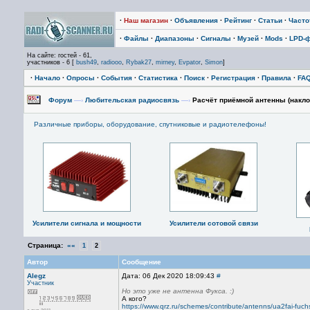
·
Наш магазин
·
Объявления
·
Рейтинг
·
Статьи
·
Част
·
Файлы
·
Диапазоны
·
Сигналы
·
Музей
·
Mods
·
LPD-
На сайте: гостей - 61,
участников - 6 [
bush49
,
radiooo
,
Rybak27
,
mirney
,
Evpator
,
Simon
]
·
Начало
·
Опросы
·
События
·
Статистика
·
Поиск
·
Регистрация
·
Правила
·
FA
Форум
—›
Любительская радиосвязь
—›
Расчёт приёмной антенны (накло
Различные приборы, оборудование, спутниковые и радиотелефоны!
Усилители сигнала и мощности
Усилители сотовой связи
Страница:
««
1
2
Автор
Сообщение
Alegz
Дата: 06 Дек 2020 18:09:43
#
Участник
Но это уже не антенна Фукса. :)
А кого?
https://www.qrz.ru/schemes/contribute/antenns/ua2fai-fuch