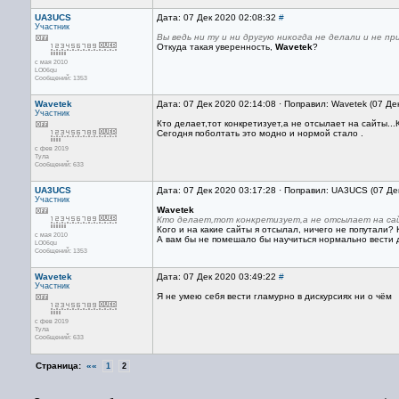
UA3UCS
Дата: 07 Дек 2020 02:08:32
#
Участник
Вы ведь ни ту и ни другую никогда не делали и не пр
Откуда такая уверенность,
Wavetek
?
с мая 2010
LO06qu
Сообщений: 1353
Wavetek
Дата: 07 Дек 2020 02:14:08 · Поправил: Wavetek (07 Де
Участник
Кто делает,тот конкретизует,а не отсылает на сайты...
Сегодня поболтать это модно и нормой стало .
с фев 2019
Тула
Сообщений: 633
UA3UCS
Дата: 07 Дек 2020 03:17:28 · Поправил: UA3UCS (07 Де
Участник
Wavetek
Кто делает,тот конкретизует,а не отсылает на сай
Кого и на какие сайты я отсылал, ничего не попутали?
с мая 2010
А вам бы не помешало бы научиться нормально вести ди
LO06qu
Сообщений: 1353
Wavetek
Дата: 07 Дек 2020 03:49:22
#
Участник
Я не умею себя вести гламурно в дискурсиях ни о чём
с фев 2019
Тула
Сообщений: 633
Страница:
««
1
2