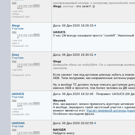
настраиваемый контур, к которому присоединён сопл
Alegz
,
соплер
- это зачет! :))
с мая 2010
LO06qu
Сообщений: 1353
Alegz
Дата: 06 Дек 2020 18:26:33
#
Участник
UA3UCS
У нас LW всегда называли просто "соплёй". Наклонный
с янв 2011
Одесса
Сообщений: 278
Zmej
Дата: 06 Дек 2020 18:30:31
#
Участник
Alegz
Беверидж здесь не подойдёт. Он к наклонным антенн
закинуть.
с дек 2005
...
Если сможет там под кустиком шпильку забить в землю
Сообщений: 10762
АБВ. Типа полурамки, как направленные антенны радио
Ну, а вообще ТС должен лучше описать доступную для 
именно АБВ и просится, тем более человек на ДВ находи
UA3UCS
Дата: 06 Дек 2020 18:32:46 · Поправил: UA3UCS (06 Де
Участник
Wavetek
Или, как вариант, можно применить короткую активную 
А вообще, перекрыть такой частотный участок с один
с мая 2010
момент является этот:
Расчёт приёмной антенны (накл
LO06qu
Особенно последняя фраза.
Сообщений: 1353
UA0OAG
Дата: 06 Дек 2020 20:02:50
#
Участник
NAYGER
Найдите книгу: