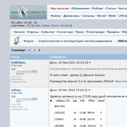
·
Наш магазин
·
Объявления
·
Рейтинг
·
Статьи
·
Част
·
Файлы
·
Диапазоны
·
Сигналы
·
Музей
·
Mods
·
LPD-
На сайте: гостей - 54,
участников - 4 [
Шухарт
,
andory
,
Simon
,
Anchares
]
·
Начало
·
Опросы
·
События
·
Статистика
·
Поиск
·
Регистрация
·
Правила
·
FA
Форум
—›
Строительство и эксплуатация систем радиосвязи
—›
JS8Cal
Страница:
««
1
2
Автор
Сообщение
GoBliNuke
Дата: 10 Янв 2021 23:24:19
#
Участник
торжественно обязуюсь перевести некоторые мате
Я своё слово - держу (с) Данила Багров
с авг 2012
RadioAlert.ru
Руководство версии 2.2 по программе JS8Call:
https://r
Сообщений: 944
rn9aaa
Дата: 16 Окт 2022 15:02:11
#
Участник
Удивила активность на 27246 пару дней эпизодически
с авг 2005
ХМАО-Югра
Сообщений: 1489