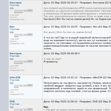
Ангстрем
Дата: 02 Мар 2020 00:35:37 · Поправил: Ангстрем (02 
Участник
при острой необходимости ИРИ локализуется вплоть 
передачи на обычной китайской пятиваттке. Причем 
а остальные 29 минут туда едет машина с переноск
с сен 2005
Так что, расслабляться не стоит. Если за вами еще 
127.0.0.1
Как мило:) Вот бы так на самом деле)) Но, не будем р
Сообщений: 9133
Non
Дата: 02 Мар 2020 01:18:05 · Поправил: Non (02 Мар 2
Участник
Как мило:) Вот бы так на самом деле))
А что не так? Где-то в нашей подобной пеленгаторско
с янв 2019
(еще не нажимая тангенту!), как на них тут начинают с
Оболонь
зацените, но учитывая, что всушников усиленно снабж
Сообщений: 1078
радиолокационными комплексами по засечке минометно-
знаем.
Ангстрем
Дата: 02 Мар 2020 08:49:39
#
Участник
А что не так?
Я промолчу.
с сен 2005
127.0.0.1
Сообщений: 9133
killer258
Дата: 02 Мар 2020 10:52:12 · Поправил: killer258 (02 М
Участник
Пеленговать не так просто, как кажется. Помню, меня 
тройной квадрат, покрутил над головой, и всё. А вот 
направлений, и непонятно. какой из них правильный. 
с янв 2010
покрутил антенну над головой, стоя на крыше дома. С
Тула
Сообщений: 3571
DVE
Дата: 02 Мар 2020 11:08:10 · Поправил: DVE (02 Мар 2
Участник
Non
> Так мне не нужен пеленгатор, сдался он мне :) М