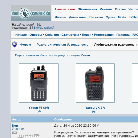
·
Наш магазин
·
Объявления
·
Рейтинг
·
Статьи
·
Част
·
Файлы
·
Диапазоны
·
Сигналы
·
Музей
·
Mods
·
LPD-
На сайте: гостей - 61,
участников - 2 [
Bitikey
,
radiooo
]
·
Начало
·
Опросы
·
События
·
Статистика
·
Поиск
·
Регистрация
·
Правила
·
FA
Форум
—›
Радиотехническая безопасность
—›
Любительская радиопеленг
Портативные любительские радиостанции
Yaesu
Yaesu FT-60R
Yaesu VX-3R
руб.
руб.
Автор
Сообщение
Non
Дата: 29 Фев 2020 23:19:56
#
Участник
Или радиолюбительская пеленгация, как правильно?
Напоминает анекдот "Выступает сионист Пидоров!... И