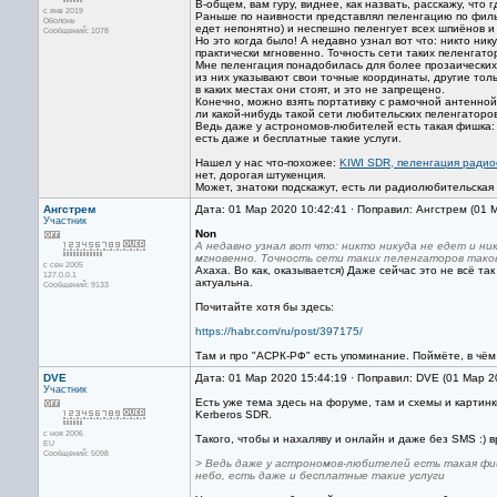
В-общем, вам гуру, виднее, как назвать, расскажу, что 
с янв 2019
Раньше по наивности представлял пеленгацию по филь
Оболонь
едет непонятно) и неспешно пеленгует всех шпиёнов и
Сообщений: 1078
Но это когда было! А недавно узнал вот что: никто ни
практически мгновенно. Точность сети таких пеленгатор
Мне пеленгация понадобилась для более прозаических
из них указывают свои точные координаты, другие тол
в каких местах они стоят, и это не запрещено.
Конечно, можно взять портативку с рамочной антенной и
ли какой-нибудь такой сети любительских пеленгаторо
Ведь даже у астрономов-любителей есть такая фишка:
есть даже и бесплатные такие услуги.
Нашел у нас что-похожее:
KIWI SDR, пеленгация ради
нет, дорогая штукенция.
Может, знатоки подскажут, есть ли радиолюбительская 
Ангстрем
Дата: 01 Мар 2020 10:42:41 · Поправил: Ангстрем (01 
Участник
Non
А недавно узнал вот что: никто никуда не едет и н
мгновенно. Точность сети таких пеленгаторов таков
с сен 2005
Ахаха. Во как, оказывается) Даже сейчас это не всё т
127.0.0.1
актуальна.
Сообщений: 9133
Почитайте хотя бы здесь:
https://habr.com/ru/post/397175/
Там и про "АСРК-РФ" есть упоминание. Поймёте, в чём
DVE
Дата: 01 Мар 2020 15:44:19 · Поправил: DVE (01 Мар 2
Участник
Есть уже тема здесь на форуме, там и схемы и картин
Kerberos SDR.
с ноя 2006
Такого, чтобы и нахаляву и онлайн и даже без SMS :) в
EU
Сообщений: 5098
> Ведь даже у астрономов-любителей есть такая фи
небо, есть даже и бесплатные такие услуги