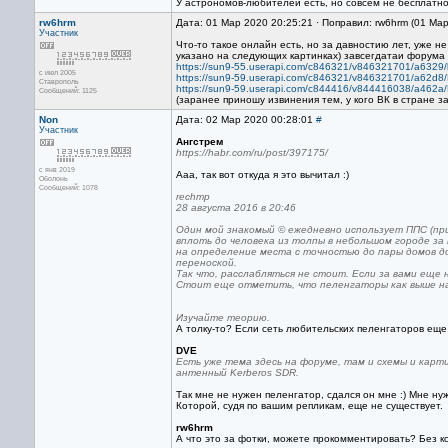
У астрономов-любителей есть, но совсем не бесплатн
rw6hrm
Дата: 01 Мар 2020 20:25:21 · Поправил: rw6hrm (01 Ма
Участник
Что-то такое онлайн есть, но за давностию лет, уже н
указано на следующих картинках) завсегдатаи форума 
https://sun9-55.userapi.com/c846321/v846321701/a632
с июл 2005
https://sun9-59.userapi.com/c846321/v846321701/a62d8/
Ставрополь
https://sun9-59.userapi.com/c844416/v844416038/a462
Сообщений: 1125
(заранее приношу извинения тем, у кого ВК в стране з
Non
Дата: 02 Мар 2020 00:28:01
#
Участник
Ангстрем
https://habr.com/ru/post/397175/
с янв 2019
Ааа, так вот откуда я это вычитал :)
Оболонь
Сообщений: 1078
rechmp
28 августа 2016 в 20:46
Один мой знакомый © ежедневно использует ППС (пр
вплоть до человека из толпы в небольшом городе за
на определение места с точностью до пары домов до
переноской.
Так что, расслабляться не стоит. Если за вами еще 
Стоит еще отметить, что пеленгаторы как выше на
Изучайте теорию.
А толку-то? Если сеть любительских пеленгаторов еще 
DVE
Есть уже тема здесь на форуме, там и схемы и карт
антенный Kerberos SDR.
Так мне не нужен пеленгатор, сдался он мне :) Мне н
Которой, судя по вашим репликам, еще не существует.
rw6hrm
А что это за фотки, можете прокомментировать? Без к