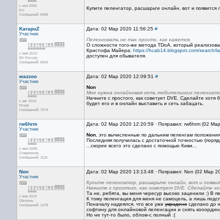
с ноя 2006
Купите пеленгатор, расшарьте онлайн, вот и появится л
EU
Сообщений: 5098
KarapuZ
Дата: 02 Мар 2020 11:56:25
#
Участник
Пеленговать не так просто, как кажется.
О сложности того-же метода TDoA, который реализован
Кристофа Майера:
https://hcab14.blogspot.com/search/l
с июн 2013
доступен для обывателя.
Юг России
Сообщений: 6003
wazzoo
Дата: 02 Мар 2020 12:09:51
#
Участник
Non
Мне нужна онлайновая сеть любительских пеленгато
Начните с простого, как советует DVE. Сделайте хотя 
с авг 2016
будет его и в онлайн выставить и сеть забацать.
Псков
Сообщений: 7674
rw6hrm
Дата: 02 Мар 2020 12:20:59 · Поправил: rw6hrm (02 Ма
Участник
Non
, это вычисленные по дальним пеленгам положения п
Последняя получилась с достаточной точностью (поряд
...скорее всего это сделано с помощью Киви...
с июл 2005
Ставрополь
Сообщений: 1125
Non
Дата: 02 Мар 2020 13:13:48 · Поправил: Non (02 Мар 2
Участник
Купите пеленгатор, расшарьте онлайн, вот и появит
Начните с простого, как советует DVE. Сделайте хо
Та не, ребята, вы меня чересур высоко заценили :) В 
с янв 2019
К тому пеленгация для меня не самоцель, а лишь подс
Оболонь
Поначалу надеялся, что все уже
украдено
сделано до н
Сообщений: 1078
софтину для онлайновой пеленгации и снять кооордин
Но не тут-то было, облом-с полный :(