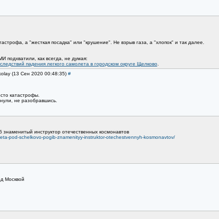
астрофа, а "жесткая посадка" или "крушение". Не взрыв газа, а "хлопок" и так далее.
 подхватили, как всегда, не думая:
ледствий падения легкого самолета в городском округе Щелково
.
kolay (13 Сен 2020 00:48:35)
#
есто катастрофы.
нули, не разобравшись.
б знаменитый инструктор отечественных космонавтов
oleta-pod-schelkovo-pogib-znamenityy-instruktor-otechestvennyh-kosmonavtov/
од Москвой