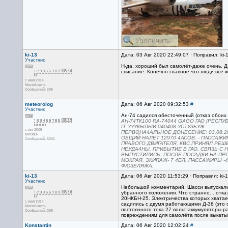
ki-13
Дата: 03 Авг 2020 22:49:07 · Поправил: ki-
Участник
Н-да, хороший был самолёт-даже очень. Д
списание. Конечно главное что люди все 
с июл 2014
Мособласть
Сообщений: 298
meteorolog
Дата: 06 Авг 2020 09:32:53
#
Участник
Ан-74 садился обесточенный (отказ обоих
АН-74ТК100 RA-74044 GAGO ГАО (РЕСПУБ
ГГ УУУКЫЛЫИ 040408 УСТУЗЬУЖ
с окт 2005
ПЕРВОНА4АЛЬНОЕ ДОНЕСЕНИЕ: 03.08.2020
Москва
ОБЩИЙ НАЛЕТ 12970 4АСОВ. - ПАССАЖ
Сообщений: 6001
ПРАВОГО ДВИГАТЕЛЯ, КВС ПРИНЯЛ РЕШ
НЕУДА4НЫ. ПРИБЫТИЕ В ГАО, СВЯЗЬ С
ВЫПУСТИЛИСЬ. ПОСЛЕ ПОСАДКИ НА ПРО
МОКРАЯ. ЭКИПАЖ- 7 4ЕЛ, ПАССАЖИРЫ 
ФЮЗЕЛЯЖА.
ki-13
Дата: 06 Авг 2020 11:53:29 · Поправил: ki-
Участник
Небольшой комментарий. Шасси выпускали
убранного положения. Что странно....отказ
20НКБН-25. Электричества которых хватает
с июл 2014
садились с двумя работающими Д-36 (это 
Мособласть
постоянного тока 27 вольт-аккумуляторы р
Сообщений: 298
повреждениям для самолёта после выкатыв
Konstantin
Дата: 06 Авг 2020 12:02:24
#