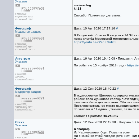
Участник
meteorolog
ki-13
с янв 2008
Спасибо. Прямо-таки детектив...
Внуковская зона
Сообщений: 2841
Фотограф
Дата: 10 Авг 2020 17:17:16
#
Модератор раздела
В Калужской области 9 августа в 14:34 н
пресс-служба Московской межрегионально
https://youtu.be/c2aqZ7bdc3I
с янв 2006
Чкаловский-Круг
Сообщений: 25077
Ангстрем
Дата: 16 Авг 2020 19:45:08 · Поправил: Ан
Участник
По событию 15 ноября 2018 года -
https:/
с сен 2005
127.0.0.1
Сообщений: 9133
Фотограф
Дата: 12 Сен 2020 18:40:22
#
Модератор раздела
В подмосковном Щелкове совершил жесткую
районе села Душоново сообщил очевидец в
самолете было два человека. Оба они пог
с янв 2006
Предположительное место падения самоле
Чкаловский-Круг
36 человек и 11 единиц техники, заявили 
Сообщений: 25077
Cамолёт SportStar
RA-2568G
.
Olexx
Дата: 12 Сен 2020 22:42:38 · Поправил: Ol
Участник
Фотограф
Из Черноголовки борт. Пошел в зону.
Ни о какой жесткой посадке речи нет. Там
с мая 2006