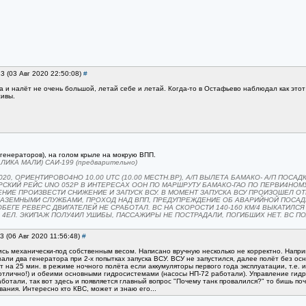
13 (03 Авг 2020 22:50:08)
#
а и налёт не очень большой, летай себе и летай. Когда-то в Остафьево наблюдал как это
живы.
 генераторов), на голом крыле на мокрую ВПП.
ЛИКА МАЛИ) САИ-199 (предварительно)
, ОРИЕНТИРОВО4НО 10.00 UTC (10.00 МЕСТН.ВР), А/П ВЫЛЕТА БАМАКО- А/П ПОСАДКИ ГАО
ИРСКИЙ РЕЙС UNO 052P В ИНТЕРЕСАХ ООН ПО МАРШРУТУ БАМАКО-ГАО ПО ПЕРВИ4НОМ
ЕНИЕ ПРОИЗВЕСТИ СНИЖЕНИЕ И ЗАПУСК ВСУ. В МОМЕНТ ЗАПУСКА ВСУ ПРОИЗОШЕЛ ОТ
 НАЗЕМНЫМИ СЛУЖБАМИ, ПРОХОД НАД ВПП, ПРЕДУПРЕЖДЕНИЕ ОБ АВАРИЙНОЙ ПОСАД
БЕГЕ РЕВЕРС ДВИГАТЕЛЕЙ НЕ СРАБОТАЛ. ВС НА СКОРОСТИ 140-160 КМ/4 ВЫКАТИЛС
-4 4ЕЛ. ЭКИПАЖ ПОЛУ4ИЛ УШИБЫ, ПАССАЖИРЫ НЕ ПОСТРАДАЛИ, ПОГИБШИХ НЕТ. ВС 
13 (06 Авг 2020 11:56:48)
#
сь механически-под собственным весом. Написано вручную несколько не корректно. Напр
али два генератора при 2-х попытках запуска ВСУ. ВСУ не запустился, далее полёт без осн
 на 25 мин. в режиме ночного полёта если аккумуляторы первого года эксплуатации, т.е.
отлично!) и обеими основными гидросистемами (насосы НП-72 работали). Управление гидр
аботали, так вот здесь и появляется главный вопрос "Почему танк провалился?" то бишь п
ания. Интересно кто КВС, может и знаю его...