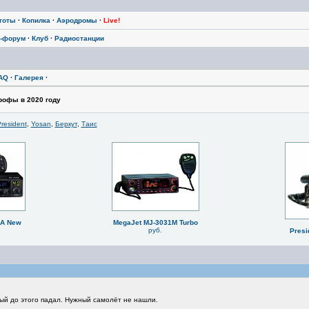
тоты
·
Копилка
·
Аэродромы
·
Live!
-форум
·
Клуб
·
Радиостанции
AQ
·
Галерея
·
рофы в 2020 году
resident
,
Yosan
,
Беркут
,
Таис
BA New
MegaJet MJ-3031M Turbo
руб.
Presi
ый до этого падал. Нужный самолёт не нашли.