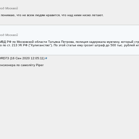
под Москвой
к понимаю, что не всем людям нравится, что над ними низко летают.
под Москвой
МВД РФ по Московской области Татьяна Петрова, полиция задержала мужчину, который ст
о ст. 213 УК РФ ("Хулиганство"). По этой статье ему грозит штраф до 500 тыс. рублей и
ORD73 (16 Сен 2020 12:05:11)
#
енсионера по самолёту Piper