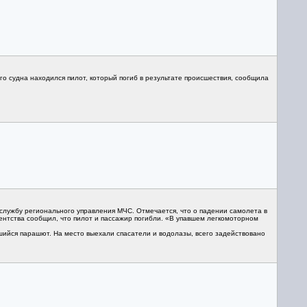
о судна находился пилот, который погиб в результате происшествия, сообщила
службу регионального управления МЧС. Отмечается, что о падении самолета в
ентства сообщил, что пилот и пассажир погибли. «В упавшем легкомоторном
ийся парашют. На место выехали спасатели и водолазы, всего задействовано