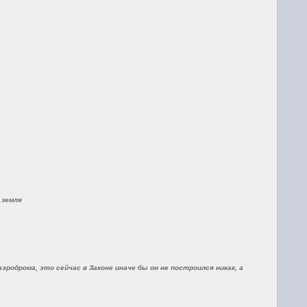
 земля
одрома, это сейчас в Законе иначе бы он не построился никак, а