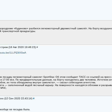
а аэродроме «Кудиново» разбился легкомоторный двухместный самолёт. На борту воздушног
й транспортной прокуратуры.
гстрем (16 Авг 2020 19:46:15)
#
/youtu.be/1LLPlZ4XSwA
 посадку легкомоторный самолет SportStar. Об этом сообщает ТАСС со ссылкой на пресс-
 17:00 мск. По предварительным данным, на борту находились два человека. Источник аг
ибли, их тела обнаружены внутри самолета», — сказал собеседник агентства.
та — заполненный водой песчаный карьер. На поверхности находятся обломки и раскрывш
в МЧС.
exx (12 Сен 2020 22:43:14)
#
 вообще не посадка была.