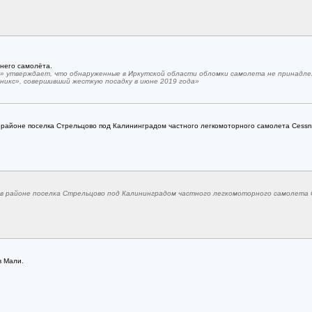
него самолёта.
утверждает, что обнаруженные в Иркутской области обломки самолета не принадлеж
икс», совершивший жесткую посадку в июне 2019 года»
 районе поселка Стрельцово под Калининградом частного легкомоторного самолета Cessn
 в районе поселка Стрельцово под Калининградом частного легкомоторного самолета 
в Мали.