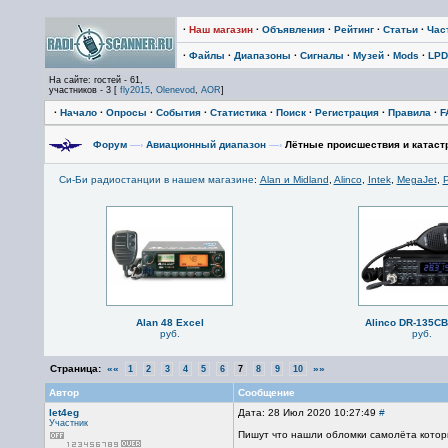
·
Наш магазин
·
Объявления
·
Рейтинг
·
Статьи
·
Час
·
Файлы
·
Диапазоны
·
Сигналы
·
Музей
·
Mods
·
LPD
На сайте: гостей - 61,
участников - 3 [
fly2015
,
Olenevod
,
AOR
]
·
Начало
·
Опросы
·
События
·
Статистика
·
Поиск
·
Регистрация
·
Правила
·
F
Форум
—›
Авиационный диапазон
—›
Лётные происшествия и катаст
Си-Би радиостанции в нашем магазине
:
Alan и Midland
,
Alinco
,
Intek
,
MegaJet
,
P
Alan 48 Excel
Alinco DR-135C
руб.
руб.
Страница:
««
»»
1
2
3
4
5
6
7
8
9
10
Автор
Сообщение
let4eg
Дата: 28 Июл 2020 10:27:49
#
Участник
Пишут что нашли обломки самолёта котор