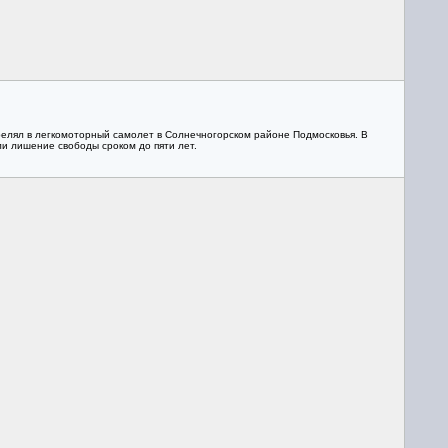
релял в легкомоторный самолет в Солнечногорском районе Подмосковья. В
ли лишение свободы сроком до пяти лет.