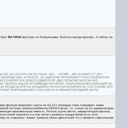
т борт
RA-74044
выступал за Газпром-авиа. Взлетал всегда красиво...А сейчас на
. ВС АН-74ТК-100 RA-74044. ЗАО , , ЮТЭЙР, , КВС ВОЗРАСТ 57 ЛЕТ,
У ДОКЛАДУ КВС: В ПОЛЕТЕ, НА ЭШЕЛОНЕ ПРОИЗОШЕЛ ОТКАЗ ГЕНЕРАТОРА
КАЗ ГЕНЕРАТОРА ЛЕВОГО ДВИГАТЕЛЯ. ДВЕ ПОПЫТКИ ЗАПУСКА ВСУ
КЕ. ВЫПУСК ШАССИ ПРОИЗВЕДЕН ВРУ4НУЮ. ЗАКРЫЛКИ И МЕХАНИЗАЦИЯ НЕ
Я ЗА ПРЕДЕЛЫ ВПП НА КОНЦЕВУЮ ПОЛОСУ БЕЗОПАСНОСТИ. СОСТОЯНИЕ ВПП
ПОЛУ4ИЛ ПОВРЕЖДЕНИЯ СТОЕК ШАССИ И НИЖНЕЙ ПЕРЕДНЕЙ 4АСТИ
имер вручную выпускают шасси на Ан-12-с помощью лома открывают замки
овной системы электроснабжения 200/115 вольт, т.е. только на 3-х аккумуляторах
 имеющие максимальную ёмкость. Летели утром светло, аккумуляторов хватило,
осистемой самолёта и в том числе и реверса осуществляется от сети
очему не открылись "ковши" реверса обоих двигателей что и привело к фатальным