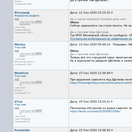
Да и причем там Щелково...
Москва
Сообщений: 3080
Фотограф
Дата: 12 Сен 2020 23:15:32
#
Модератор раздела
Ни о какой жесткой посадке речи нет.
Olexx
:
Сейчас журналюги так стали писать. Не кат
с янв 2006
Чкаловский-Круг
Да и причем там Щелково..
Сообщений: 25077
Так МЧС Московской области сообщило. СМИ
Уточненная информация по ликвидации пос
Nikolay
Дата: 13 Сен 2020 00:48:14 · Поправил: Ni
Участник
Olexx
Да и причем там Щелково...
Теперь всё это городской округ, включая м
с ноя 2003
Ну а журналисты увидили Щёлково и запих
Московская область
Сообщений: 2610
Metallicat
Дата: 15 Сен 2020 12:36:49
#
Участник
При крушении самолета под Щелково поги
https://mosregtoday.ru/sec/pri-krushenii-sam
с апр 2015
Ногинск
Сообщений: 117
47rus
Дата: 15 Сен 2020 13:23:11
#
Участник
Пенсионер обстрелял из ружья самолет п
https://lenta.ru/news/2020/09/15/fire/
с янв 2018
Санкт-Петербург
Сообщений: 83
Konstantin
Дата: 15 Сен 2020 13:38:26
#