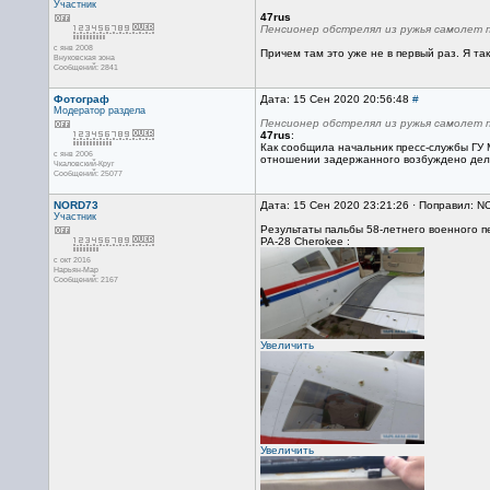
Участник
47rus
Пенсионер обстрелял из ружья самолет 
с янв 2008
Причем там это уже не в первый раз. Я та
Внуковская зона
Сообщений: 2841
Фотограф
Дата: 15 Сен 2020 20:56:48
#
Модератор раздела
Пенсионер обстрелял из ружья самолет 
47rus
:
Как сообщила начальник пресс-службы ГУ 
с янв 2006
отношении задержанного возбуждено дело п
Чкаловский-Круг
Сообщений: 25077
NORD73
Дата: 15 Сен 2020 23:21:26 · Поправил: N
Участник
Результаты пальбы 58-летнего военного п
PA-28 Cherokee :
с окт 2016
Нарьян-Мар
Сообщений: 2167
Увеличить
Увеличить