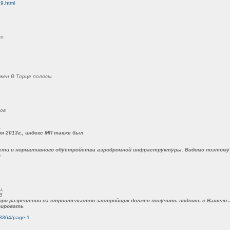
9.html
го
жен В Торце полосы.
ов
.
я 2013г., индекс МП также был
ости и нормативного обустройства аэродромной инфраструктуры. Видимо поэтому
в
и,
5
ри разрешении на строительство застройщик должен получить подпись с Вашего аэр
рировать
.93364/page-1