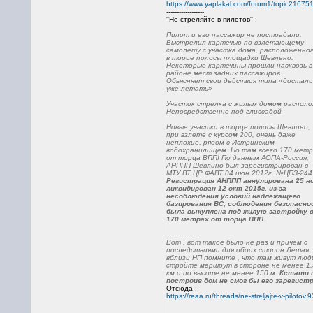
https://www.yaplakal.com/forum1/topic216751
------------------
''Не стреляйте в пилотов'' :
Пилот и его пассажир не пострадали.
Выстрелил картечью по взлетающему
самолёту с участка дома, расположенно
в торце полосы площадки Шевлено.
Некоторые картечины прошли насквозь в
районе мест задних пассажиров.
Обьясняет свои действия типа «достали
уже летать»
Участок стрелка с жилым домом располо
Непосредственно под глиссадой
Новые участки в торце полосы Шевлино,
при взлете с курсом 200, очень даже
неплохие, рядом с Истринским
водохранилищем. Но там всего 170 метр
от торца ВПП! По данным АОПА-Россия,
АНППП Шевлино был зарегистрирован в
МТУ ВТ ЦР ФАВТ 04 июн 2012г. №ЦПЗ-244
Регистрация АНППП аннулирована 25 но
ликвидирован 12 окт 2015г. из-за
несоблюдения условий надлежащего
базирования ВС, соблюдения безопасн
была выкуплена под жилую застройку 
170 метрах от торца ВПП.
---------------
Вот , вот такое было не раз и причём с
последствиями для обоих сторон.Летая
вблизи НП помните , что там живут люд
стройте маршрут в стороне не менее 1,
км и по высоте не менее 150 м.
Кстати п
построив дом не смог бы его зарегист
Отсюда :
https://reaa.ru/threads/ne-streljajte-v-pilotov