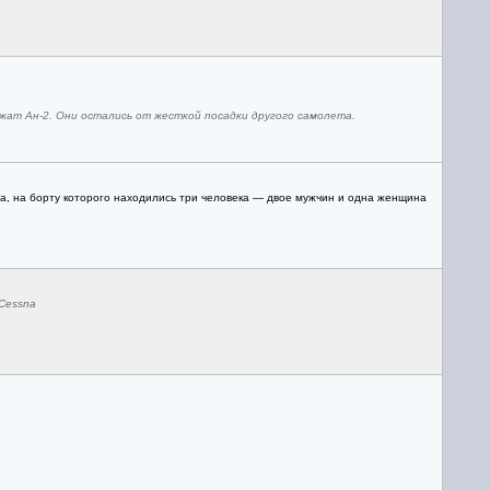
ат Ан-2. Они остались от жесткой посадки другого самолета.
a, на борту которого находились три человека — двое мужчин и одна женщина
Cessna