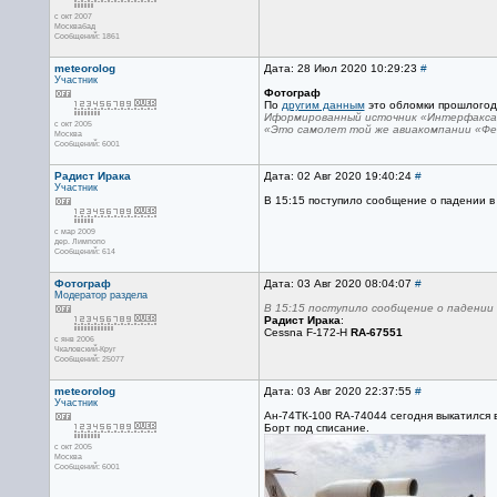
с окт 2007
Москвабад
Сообщений: 1861
meteorolog
Дата: 28 Июл 2020 10:29:23
#
Участник
Фотограф
По
другим данным
это обломки прошлогод
Иформированный источник «Интерфакса» 
с окт 2005
«Это самолет той же авиакомпании «Фен
Москва
Сообщений: 6001
Радист Ирака
Дата: 02 Авг 2020 19:40:24
#
Участник
В 15:15 поступило сообщение о падении в
с мар 2009
дер. Лимпопо
Сообщений: 614
Фотограф
Дата: 03 Авг 2020 08:04:07
#
Модератор раздела
В 15:15 поступило сообщение о падении
Радист Ирака
:
Cessna F-172-H
RA-67551
с янв 2006
Чкаловский-Круг
Сообщений: 25077
meteorolog
Дата: 03 Авг 2020 22:37:55
#
Участник
Ан-74ТК-100 RA-74044 сегодня выкатился 
Борт под списание.
с окт 2005
Москва
Сообщений: 6001