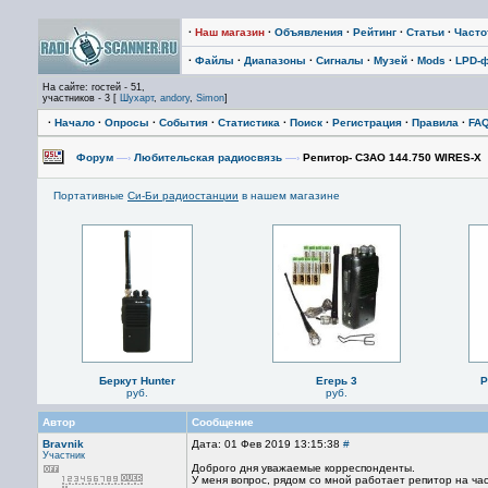
·
Наш магазин
·
Объявления
·
Рейтинг
·
Статьи
·
Част
·
Файлы
·
Диапазоны
·
Сигналы
·
Музей
·
Mods
·
LPD-
На сайте: гостей - 51,
участников - 3 [
Шухарт
,
andory
,
Simon
]
·
Начало
·
Опросы
·
События
·
Статистика
·
Поиск
·
Регистрация
·
Правила
·
FA
Форум
—›
Любительская радиосвязь
—›
Репитор- СЗАО 144.750 WIRES-X
Портативные
Си-Би радиостанции
в нашем магазине
Беркут Hunter
Егерь 3
P
руб.
руб.
Автор
Сообщение
Bravnik
Дата: 01 Фев 2019 13:15:38
#
Участник
Доброго дня уважаемые корреспонденты.
У меня вопрос, рядом со мной работает репитор на часто