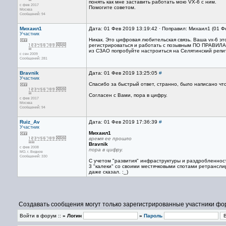
понять как мне заставить работать мою VX-6 с ним.
с фев 2017
Помогите советом.
Москва
Сообщений: 94
Михаил1
Дата: 01 Фев 2019 13:19:42 · Поправил: Михаил1 (01 Ф
Участник
Никак. Это цифровая любительская связь. Ваша vx-6 э
регистрироваться и работать с позывным ПО ПРАВИЛ
из СЗАО попробуйте настроиться на Селятинский репи
с сен 2009
Сообщений: 281
Bravnik
Дата: 01 Фев 2019 13:25:05
#
Участник
Спасибо за быстрый ответ, странно, было написано чт
Согласен с Вами, пора в цифру.
с фев 2017
Москва
Сообщений: 94
Ruiz_Av
Дата: 01 Фев 2019 17:36:39
#
Участник
Михаил1
время ее прошло
Bravnik
с фев 2008
пора в цифру.
МО. г. Видное
Сообщений: 330
С учетом "развития" инфраструктуры и раздробленности
3 "калеки" со своими местячковыми спотами ретрансли
даже сказал. :_)
Создавать сообщения могут только зарегистрированные участники фо
Войти в форум ::
» Логин
»
Пароль