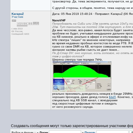
трансвертер. Да, тема эксперимента, получается, не для
С другой стороны, в общем, понятно, тема народу не и
KarapuZ
Дата: 05 Янв 2019 15:48:24 · Поправил: KarapuZ (06 Ян
Участник
NanoVHF
Попробовать на СиБи или 10м занять целых 10кГц пол
20м. Тут таксисты на постой 10м окупируют, а для э
с июн 2013
Да мне чесслово, все-равно, какая полоса будет занят
Юг России
проблем не будет, учитывая никудышнее дальнее про
Сообщений: 6003
на КВ нижнем, реально в эфире и отслеживая инфу на 
kHz спектра "лиших" по мнению некоторых, например
во время недавних пробных контестов по моде FT8. Я В
гуано со свом DMR на КВ, которое совершенно нелепо 
желание халявы рыбки съесть не дает покоя...
По Д-Стар DV: оно хорошо, есть готовое, но опять же
там у цифро-голоса?
Ширина спектра там порядка 7kHz,
реально принимать доводилось немцев в бэнде 29MHz,
хороших проходов, даже декод голоса
БЫЛ
. Конечно, 
специально под КВ SSB канал, с вокодерами
под скоростные цифровые потоки и ожидать
от него розовоухого саунда.
Создавать сообщения могут только зарегистрированные участники фо
Войти в форум ::
» Логин
»
Пароль