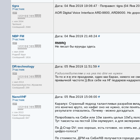
tigra
Дата: 04 Янв 2019 19:06:47 · Поправил: tigra (04 Янв 2
Участник
AOR Digital Voice Interface ARD-9800, ARD9000. Но дорог
с ноя 2004
Tashkent
Сообщений: 2580
NBP FM
Дата: 04 Янв 2019 21:46:24
#
Участник
RN9RQ
Не писал бы ерунды здесь
с июл 2008
Родной Урал
Сообщений: 1816
DR-technology
Дата: 05 Янв 2019 11:51:59
#
Участник
Радиолюбителям и на укв то dmr не нужен
То-то и я в эти праздники, один как баран, никого не с
привычной частоте:)).Все себе на НГ подарков надари
с июл 2014
Екатеринбург/пос.Журавлик
Сообщений: 299
NanoVHF
Дата: 05 Янв 2019 15:06:00
#
Участник
Карапуз: Странный подход талантливых разрабов вклад
это конечно круто, но нафиг оно не нужно, если понят
результате отказались. Почему - можно догадаться.
с сен 2013
Санкт-Ленинград
Попробовать на СиБи или 10м занять целых 10кГц полос
Сообщений: 847
Тут таксисты на постой 10м окупируют, а для экспериме
По Д-Стар DV: оно хорошо, есть готовое, но опять же, 
цифро-голоса?
По стоимости, ДРМ на СиБи/КВ получается гораздо де