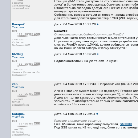
Станции ДМР стали доступны за относительно смешные 
с сен 2013
звука" и более-менее хорошая разборчивость при неб
Санкт-Ленинград
Относительно свободно-доступного FreeDV с его крайне
Сообщений: 847
выглядит кране привлекательно.
Собственно, вопрос: есть ли интерес у народа опробо
Для этого понадобится трансвертер с УКВ (VHF версии)
KarapuZ
Дата: 04 Янв 2019 13:21:28
#
Участник
NanoVHF
Относительно свободно-доступного FreeDV
Довольно часто вижу тесты FreeDV в р/любительском 
с июн 2013
Странный подход, пока одни талантливые разрабы впи
Юг России
спектра FreeDV всего 1,5kHz), другие собираются
говни
Сообщений: 6003
но как Ваши коллеги амторы к этому отнесутся?
RN9RQ
Дата: 04 Янв 2019 15:36:48
#
Участник
Радиолюбителям и на укв то dmr не нужен
с июл 2012
Шадринск, Курганская обл.
Сообщений: 7
van
Дата: 04 Янв 2019 17:21:33 · Поправил: van (04 Янв 20
Участник
А чем d-star или system fusion не подходят? Готовое а
для св (хотя кого это там вообще волнует ?), то dstar им
А дмр сигнал не так просто усилить\коммутировать. Пил
с ноя 2007
элементах. У китайцев только-только начали появлятьс
107-109
в d-stare и с4fm - запросто.
Сообщений: 721
KarapuZ
Дата: 04 Янв 2019 17:36:11
#
Участник
Готовое аппаратное решение
FreeDV-шники, тоже коробчонку выпустили,
SM1000
.
Под SSB канал на КВ что ещё подобное есть из вокоде
с июн 2013
Юг России
Сообщений: 6003