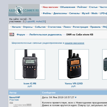
·
Наш магазин
·
Объявления
·
Рейтинг
·
Статьи
·
Част
·
Файлы
·
Диапазоны
·
Сигналы
·
Музей
·
Mods
·
LPD-
На сайте: гостей - 72,
участников - 2 [
Lupus68
,
muha131
]
·
Начало
·
Опросы
·
События
·
Статистика
·
Поиск
·
Регистрация
·
Правила
·
FA
Форум
—›
Любительская радиосвязь
—›
DMR на СиБи и/или КВ
Широкополосные связные радиоприемники в
нашем магазине
Icom IC-R6
Yaesu VR-120D
руб.
руб.
Автор
Сообщение
NanoVHF
Дата: 04 Янв 2019 10:57:27
#
Участник
Коллеги приветствую, всех с Новогодними праздниками
Давно в голове крутится идея. Озвучу тут, актуально ли