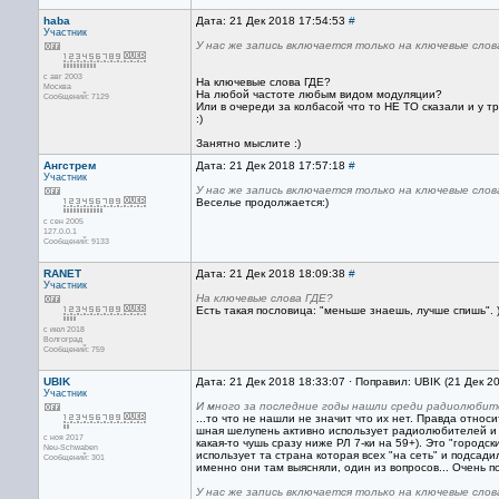
haba
Дата: 21 Дек 2018 17:54:53
#
Участник
У нас же запись включается только на ключевые слова
с авг 2003
На ключевые слова ГДЕ?
Москва
На любой частоте любым видом модуляции?
Сообщений: 7129
Или в очереди за колбасой что то НЕ ТО сказали и у т
:)
Занятно мыслите :)
Ангстрем
Дата: 21 Дек 2018 17:57:18
#
Участник
У нас же запись включается только на ключевые слова
Веселье продолжается:)
с сен 2005
127.0.0.1
Сообщений: 9133
RANET
Дата: 21 Дек 2018 18:09:38
#
Участник
На ключевые слова ГДЕ?
Есть такая пословица: "меньше знаешь, лучше спишь". )
с июл 2018
Волгоград
Сообщений: 759
UBIK
Дата: 21 Дек 2018 18:33:07 · Поправил: UBIK (21 Дек 2
Участник
И много за последние годы нашли среди радиолюби
...то что не нашли не значит что их нет. Правда относ
шная шелупень активно использует радиолюбителей и Р
с ноя 2017
какая-то чушь сразу ниже РЛ 7-ки на 59+). Это "город
Neu-Schwaben
использует та страна которая всех "на сеть" и подсад
Сообщений: 301
именно они там выясняли, один из вопросов... Очень п
У нас же запись включается только на ключевые слова