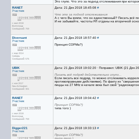
Это глупо. Что это за подход отслеживания при кото
RANET
Дата: 21 Дек 2018 18:45:08
#
Участник
Что это за подход отслеживания
А с чего Вы взяли, что он единственный? Писать всё п
И не забывайте, частоты РЛ отданы на вторичной основ
с июл 2018
Волгоград
Сообщений: 759
Diversant
Дата: 21 Дек 2018 18:57:40
#
Участник
Принцип СОРМа?)
с мар 2014
Сибирь
Сообщений: 576
UBIK
Дата: 21 Дек 2018 19:02:20 · Поправил: UBIK (21 Дек 2
Участник
Писать всё подряд действительно глупо...
Если писать все подряд, то можно отслеживать корре
противоправными действиями). По факту их "свершения"
с ноя 2017
пиццы на 27 MHz в начале века был свой "радиожаргон
Neu-Schwaben
Сообщений: 301
RANET
Дата: 21 Дек 2018 19:04:42
#
Участник
Принцип СОРМа?)
типа того )
с июл 2018
Волгоград
Сообщений: 759
Digger221
Дата: 21 Дек 2018 19:33:13
#
Участник
Принцип СОРМа?)
типа того )