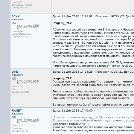
с дек 2013
Даугавпилс, Латвия
Сообщений: 357
9CXX
Дата: 21 Дек 2018 17:21:02 · Поправил: 9CXX (21 Дек 
Участник
jevgenij_YL2
Абсолютных способов измерения ВЧ-мощности бесконта
с июл 2006
измеренной амплитуде в точке(ах) с измерительных "к
Малый Моторольск
с поправкой на ДН вашей антенны. Влияние среды распр
Сообщений: 4552
Погрешность таких измерений составляет порядка 10 д
сколько у вас Ватт - 50 или 500 (10 дБ) - они не смог
интенсивность убывает со степенью от 2 до 3 в знамен
и не 2 и не 3). Поэтому контроль нарушений выходно
заподозрить в нарушении, допустим, если используетс
посетить владельца с измерителем мощности, рассеив
И чтобы владелец не успел выключить УМ. Пейджингов
измерял мощность, которую развивает "голая" GM300. 
DVE
Дата: 21 Дек 2018 17:24:25 · Поправил: DVE (21 Дек 20
Участник
jevgenij_YL2
Раньше про надзор говорили "нет заявки - нет помехи",
имхо (разве что коллеги-любители не настучат, видя чт
с ноя 2006
EU
Теоретически, сейчас возможно наличие многоканальн
Сообщений: 5098
ключевых слов и прочего. И может даже это где-то и ис
слишком затратно при практически нулевом выхлопе.
Во время крупных событий может эфир и мониторится н
RANET
Дата: 21 Дек 2018 17:46:40
#
Участник
Писать и хранить весь эфир в IQ, имхо никто не буд
Во время крупных событий может эфир и мониторится
Всё пишет только АНБ )))
с июл 2018
У нас же запись включается только на ключевые слова..
Волгоград
А вообще... если никому не мешаешь и не привлекаешь 
Сообщений: 759