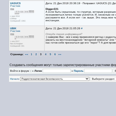
UA3UCS
Дата: 21 Дек 2018 20:36:19 · Поправил: UA3UCS (21 Де
Участник
Digger221
А если быть серьезным, то структур, которым разреш
познакомиться лично только усилится. И, нисколько не
с мая 2010
расскажете все. А если нет - см. выше. Это лишь мое 
LO06qu
инстанции.
Сообщений: 1353
UBIK
Дата: 21 Дек 2018 21:05:26
#
Участник
Откуда такая информация?
:) заверяю Вас - все к кому применялся метод с радо
указать на местонахождение "янтарной комнаты" или "з
с ноя 2017
нас готов себе признаться где его "порог"? А для пров
Neu-Schwaben
Сообщений: 301
Страница:
««
»»
1
2
3
4
5
6
Создавать сообщения могут только зарегистрированные участники фо
Войти в форум ::
» Логин
»
Пароль
Начало