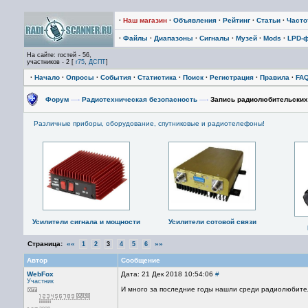
·
Наш магазин
·
Объявления
·
Рейтинг
·
Статьи
·
Част
·
Файлы
·
Диапазоны
·
Сигналы
·
Музей
·
Mods
·
LPD-
На сайте: гостей - 56,
участников - 2 [
r75
,
ДСПТ
]
·
Начало
·
Опросы
·
События
·
Статистика
·
Поиск
·
Регистрация
·
Правила
·
FA
Форум
—›
Радиотехническая безопасность
—›
Запись радиолюбительских
Различные приборы, оборудование, спутниковые и радиотелефоны!
Усилители сигнала и мощности
Усилители сотовой связи
Страница:
««
»»
1
2
3
4
5
6
Автор
Сообщение
WebFox
Дата: 21 Дек 2018 10:54:06
#
Участник
И много за последние годы нашли среди радиолюбителей