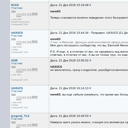
9CXX
Дата: 21 Дек 2018 15:19:48
#
Участник
mem63
Теперь становится понятно поведение этого безграмо
с июл 2006
Малый Моторольск
Сообщений: 4552
UA3UCS
Дата: 21 Дек 2018 15:44:34 · Поправил: UA3UCS (21 Де
Участник
mem63
У нас, в Иванове, функции радиоконтроля эфира реш
Мне дать послушать сообществу, что вы, Евгений Мино
с мая 2010
LO06qu
P.S. И еще, я, в отличие от вас, не скрываюсь под мал
Сообщений: 1353
отвечаю, в отличие от вас. А вы не только трус, но еще
XOR
Дата: 21 Дек 2018 15:56:52
#
Участник
UA3UCS
не мелочитесь, сразу к издателю, разойдется миллио
с янв 2007
...
Сообщений: 1407
UA3UCS
Дата: 21 Дек 2018 16:14:13
#
Участник
mem63
, вы еще забыли упомянуть, что кроме вас бол
с мая 2010
LO06qu
Сообщений: 1353
jevgenij_YL2
Дата: 21 Дек 2018 16:49:53
#
Участник
Наверно както узнать можно, станция эта километра тр