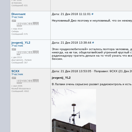
с окт 2008
астрахань
Сообщений: 631
Diversant
Дата: 21 Дек 2018 11:11:01
#
Участник
Неуловимый Джо поэтому и неуловимый, что он некому 
с мар 2014
Сибирь
Сообщений: 576
jevgenij_YL2
Дата: 21 Дек 2018 13:38:44
#
Участник
Этих «радиолюбителей» осталось полтора человека, да
никогда, на кв так, общелатвийский утренний круглый 
радионадзору тратить деньги на то чтоб узнать что вс
с дек 2013
бензин.
Даугавпилс, Латвия
Сообщений: 357
9CXX
Дата: 21 Дек 2018 13:53:05 · Поправил: 9CXX (21 Дек 
Участник
jevgenij_YL2
В Латвии очень серьезно развит радиоконтроль и есть
с июл 2006
Малый Моторольск
Сообщений: 4552