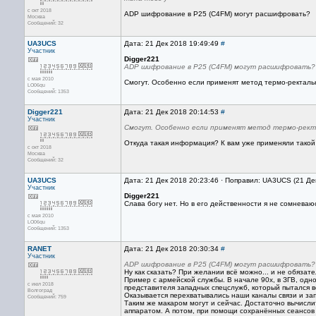
с окт 2018
ADP шифрование в P25 (C4FM) могут расшифровать?
Москва
Сообщений: 32
UA3UCS
Дата: 21 Дек 2018 19:49:49
#
Участник
Digger221
ADP шифрование в P25 (C4FM) могут расшифровать?
с мая 2010
Смогут. Особенно если применят метод термо-ректальн
LO06qu
Сообщений: 1353
Digger221
Дата: 21 Дек 2018 20:14:53
#
Участник
Смогут. Особенно если применят метод термо-ректа
Откуда такая информация? К вам уже применяли такой
с окт 2018
Москва
Сообщений: 32
UA3UCS
Дата: 21 Дек 2018 20:23:46 · Поправил: UA3UCS (21 Де
Участник
Digger221
Слава богу нет. Но в его действенности я не сомневаю
с мая 2010
LO06qu
Сообщений: 1353
RANET
Дата: 21 Дек 2018 20:30:34
#
Участник
ADP шифрование в P25 (C4FM) могут расшифровать?
Ну как сказать? При желании всё можно... и не обязатель
Пример с армейской службы. В начале 90х, в ЗГВ, одно
с июл 2018
представителя западных спецслужб, который пытался в
Волгоград
Оказывается перехватывались наши каналы связи и за
Сообщений: 759
Таким же макаром могут и сейчас. Достаточно вычисли
аппаратом. А потом, при помощи сохранённых сеансов с