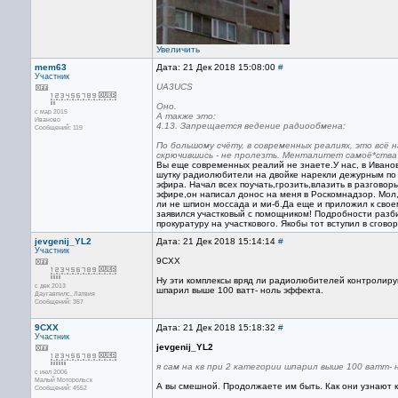
Увеличить
mem63
Дата: 21 Дек 2018 15:08:00
#
Участник
UA3UCS
Оно.
с мар 2015
А также это:
Иваново
4.13. Запрещается ведение радиообмена:
Сообщений: 119
По большому счёту, в современных реалиях, это всё 
скрючившись - не пролезть. Менталитет самоё*ства 
Вы еще современных реалий не знаете.У нас, в Ивано
шутку радиолюбители на двойке нарекли дежурным по э
эфира. Начал всех поучать,грозить,влазить в разговоры
эфире,он написал донос на меня в Роскомнадзор. Мол
ли не шпион моссада и ми-6.Да еще и приложил к свое
заявился участковый с помощником! Подробности разби
прокуратуру на участкового. Якобы тот вступил в сгов
jevgenij_YL2
Дата: 21 Дек 2018 15:14:14
#
Участник
9CXX
Ну эти комплексы вряд ли радиолюбителей контролирую
с дек 2013
шпарил выше 100 ватт- ноль эффекта.
Даугавпилс, Латвия
Сообщений: 357
9CXX
Дата: 21 Дек 2018 15:18:32
#
Участник
jevgenij_YL2
я сам на кв при 2 категории шпарил выше 100 ватт-
с июл 2006
Малый Моторольск
А вы смешной. Продолжаете им быть. Как они узнают к
Сообщений: 4552