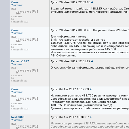
Лион
Дата: 26 Июн 2017 22:33:06
#
Участник
В данный момент работает 438,825 как и работал. Сто
открытое для гомельского, могилевского направления.
с июн 2009
BY
Сообщений: 1009
Лион
Дата: 28 Июн 2017 09:58:43 · Поправил: Лион (28 Июн 
Участник
Для информации напишу.
В Минске работает кроссбенд репитер
145.500 - 438.075. Субтонов никаких нет. В обе сторон
с июн 2009
либо антенн на 145, или походные и командировочные
BY
возможность полноценной работы на 145.500
Сообщений: 1009
Или же, по каким то причинам в наличии есть только с
PS. Субтонов нет.
Ferrum-1827
Дата: 28 Июн 2017 12:01:27
#
Участник
О как, спасибо за информацию...какие-нибудь субтоны 
с мая 2013
BY
Сообщений: 132
Лион
Дата: 04 Авг 2017 10:17:09
#
Участник
На минском репитере 438.725 решили проводить мини к
Своеобразная радиоперекличка радиолюбителей с по
Работают два репитера 438.725 центр города.
с июн 2009
438.825 На кольцевой ( могилевский выезд)
BY
Данный репитер может работать в режиме эхорепитер
Сообщений: 1009
lord.6660
Дата: 04 Авг 2017 10:39:07
#
Участник
На минском репитере 438.725 решили проводить мини
Своеобразная радиоперекличка радиолюбителей с п