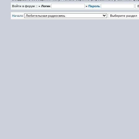
Войти в форум ::
» Логин
»
Пароль
Начало