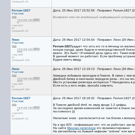
Сообщений: 132
Ferrum-1827
Дата: 25 Июн 2017 23:52:56 · Поправил: Ferrum-1827 (
Участник
Возможно кто то владеющий информацией ситуаци
с мая 2013
BY
Сообщений: 132
Лион
Дата: 26 Июн 2017 12:04:44 · Поправил: Лион (26 Июн 
Участник
Ferrum-1827
радует что хоть кто то в пятницу из малин
концов города, даже будучи в непосредственной близос
важно. Это было ! И никакой дезы здесь нет. Такая ин
с июн 2009
В данный момент он работает. Если проблему устрани
BY
Будем иметь ввиду.
Сообщений: 1009
Лион
Дата: 26 Июн 2017 12:19:13 · Поправил: Лион (26 Июн 
Участник
Намедни побывали проездом в Гомеле. В связи с чем во
Двойной бипер в окончании передачи репы - это на пос
Место установки репитера интересно ? Находились в р
с июн 2009
Если есть у кого инфа, просьба озвучить.
BY
Сообщений: 1009
Ferrum-1827
Дата: 26 Июн 2017 18:18:32 · Поправил: Ferrum-1827 (
Участник
В Гомеле двойной dtmf, по звуку вроде 1-2 цифры.
За последнее время изменений не заметил в плане око
постоянного )))
с мая 2013
BY
Насколько знаю - располагается не так близко к вокзал
Сообщений: 132
Ну а про 825 - информации нет, что не работает, как п
На сайте
Минских репитеров
это прокоментировано
На автомобилку на бывшей кафешке "алёнка" или как её