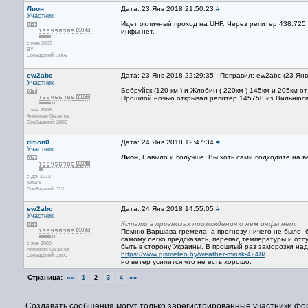
Лион
Дата: 23 Янв 2018 21:50:23
#
Участник
Идет отличный проход на UHF. Через репитер 438.725 в
инфы нет.
с июн 2009
BY
Сообщений: 1009
ew2abc
Дата: 23 Янв 2018 22:29:35 · Поправил: ew2abc (23 Ян
Участник
Бобруйск
(120 км )
и Жлобин
( 220км )
145км и 205км от
Прошлой ночью открывал репитер 145750 из Вильнюса 
с янв 2009
Antennae Galaxies
Сообщений: 2800
dmon0
Дата: 24 Янв 2018 12:47:34
#
Участник
Лион
, Бавыло и получше. Вы хоть сами подходите на 
с дек 2012
Минск
Сообщений: 113
ew2abc
Дата: 24 Янв 2018 14:55:05
#
Участник
Кстати в прогнозах прохождения о нем инфы нет.
Помню Варшава гремела, а прогнозу ничего не было, б
самому легко предсказать, перепад температуры и отс
с янв 2009
быть в сторону Украины. В прошлый раз заморозки над
Antennae Galaxies
https://www.gismeteo.by/weather-minsk-4248/
Сообщений: 2800
но ветер усилится что не есть хорошо.
Страница:
««
»»
1
2
3
4
Создавать сообщения могут только зарегистрированные участники фо