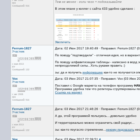
с авг 2008
Тем не менее - если чего = подсказывайте
МО
Сообщений: 916
В этом плане у коллег с сайта 433 удобно сделано :
Увеличить
Ferrum-1827
Дата: 02 Июн 2017 19:40:49 · Поправил: Ferrum-1827 (
Участник
По поводу "подтвердили" - отличная идея, но в вариант
По поводу алфавитизации таблицы - написано в ворд э
с мая 2013
непреодолимой силы...Хоть руками править :)
BY
Сообщений: 132
зы: да и получить
информацию
как-то не получается оп
Vox
Дата: 03 Июн 2017 21:07:35 · Поправил: Vox (03 Июн 2
Участник
Поставил с Google маркета на телефон программу
HA
Программа удобна тем что репитеры сгруппированы по
Ссылка на маркет
с авг 2008
МО
Сообщений: 916
Ferrum-1827
Дата: 03 Июн 2017 21:46:26 · Поправил: Ferrum-1827 (
Участник
А да, этой программой пользуюсь....довольно удобно
И территориально можно ограничить свой радиус...
с мая 2013
BY
зы: как-то поугасло стремление...
некому подсказать
нес
Сообщений: 132
Vox
Дата: 03 Июн 2017 22:39:51
#