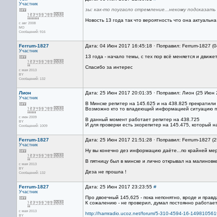
Участник
зы: как-то поугасло стремление...некому подсказать
Новость 13 года так что вероятность что она актуальна
с авг 2008
МО
Сообщений: 916
Ferrum-1827
Дата: 04 Июн 2017 16:45:18 · Поправил: Ferrum-1827 (
Участник
13 года - начало темы, с тех пор всё меняется и движе
Спасибо за интерес
с мая 2013
BY
Сообщений: 132
Лион
Дата: 25 Июн 2017 20:01:35 · Поправил: Лион (25 Июн 
Участник
В Минске репитер на 145.625 и на 438.825 прекратили 
Возможно кто то владеющий информацией ситуацию п
с июн 2009
В данный момент работает репитер на 438.725
BY
И для проверки есть эхорепитер на 145.475, который на
Сообщений: 1009
Ferrum-1827
Дата: 25 Июн 2017 21:51:28 · Поправил: Ferrum-1827 (
Участник
Ну вы конечно дез информацию даёте...по крайней ме
В пятницу был в минске и лично открывал на малиновке
с мая 2013
BY
Деза не прошла !
Сообщений: 132
Ferrum-1827
Дата: 25 Июн 2017 23:23:55
#
Участник
Про двоечный 145,625 - пока непонятно, вроде и прав
К сожалению - не проверил, думал постоянно работает
с мая 2013
http://hamradio.ucoz.net/forum/5-310-4594-16-149810561
BY