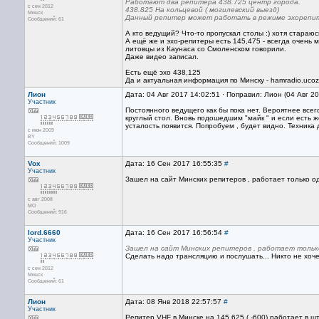
Работают два репитера 438.725 центр города.
с сен 2012
438.825 На кольцевой ( могилевский выезд)
Минск
Данный репитер может работать в режиме эхорепи
Сообщений: 61
А кто ведущий? Что-то пропускал столы :) хотя стараюс
А ещё же и эхо-репитеры есть 145,475 - всегда очень 
литовцы из Каунаса со Смоленском говорили.
Даже видео записал.
Есть ещё эхо 438,125
Да и актуальная информация по Минску - hamradio.ucoz
Лион
Дата: 04 Авг 2017 14:02:51 · Поправил: Лион (04 Авг 2
Участник
Постоянного ведущего как бы пока нет. Вероятнее все
круглый стол. Вновь подошедшим "майк " и если есть ж
усталость появится. Попробуем , будет видно. Техника
с июн 2009
BY
Сообщений: 1009
Vox
Дата: 16 Сен 2017 16:55:35
#
Участник
Зашел на сайт Минских репитеров , работает только о
с авг 2008
МО
Сообщений: 916
lord.6660
Дата: 16 Сен 2017 16:56:54
#
Участник
Зашел на сайт Минских репитеров , работает только
Сделать надо трансляцию и послушать... Никто не хоч
с сен 2012
Минск
Сообщений: 61
Лион
Дата: 08 Янв 2018 22:57:57
#
Участник
Репитер VHF в Минске на 145.625 ( -600) работает в 