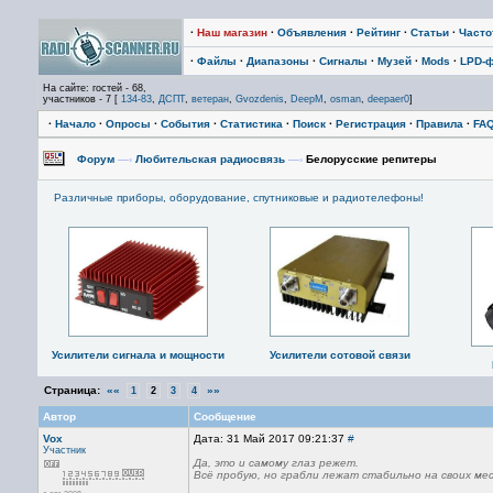
·
Наш магазин
·
Объявления
·
Рейтинг
·
Статьи
·
Част
·
Файлы
·
Диапазоны
·
Сигналы
·
Музей
·
Mods
·
LPD-
На сайте: гостей - 68,
участников - 7 [
134-83
,
ДСПТ
,
ветеран
,
Gvozdenis
,
DeepM
,
osman
,
deepaer0
]
·
Начало
·
Опросы
·
События
·
Статистика
·
Поиск
·
Регистрация
·
Правила
·
FA
Форум
—›
Любительская радиосвязь
—›
Белорусские репитеры
Различные приборы, оборудование, спутниковые и радиотелефоны!
Усилители сигнала и мощности
Усилители сотовой связи
Страница:
««
»»
1
2
3
4
Автор
Сообщение
Vox
Дата: 31 Май 2017 09:21:37
#
Участник
Да, это и самому глаз режет.
Всё пробую, но грабли лежат стабильно на своих ме