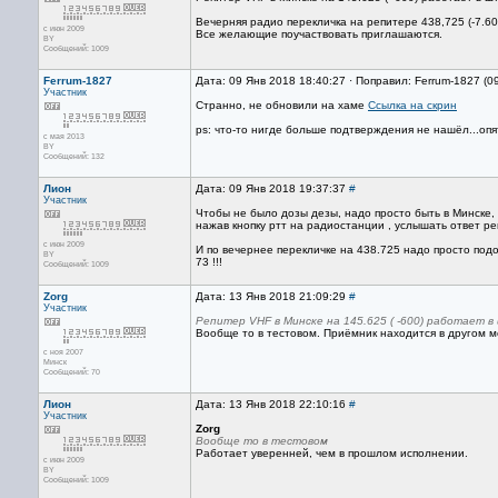
Вечерняя радио перекличка на репитере 438,725 (-7.60
с июн 2009
Все желающие поучаствовать приглашаются.
BY
Сообщений: 1009
Ferrum-1827
Дата: 09 Янв 2018 18:40:27 · Поправил: Ferrum-1827 (0
Участник
Странно, не обновили на хаме
Ссылка на скрин
ps: что-то нигде больше подтверждения не нашёл...опя
с мая 2013
BY
Сообщений: 132
Лион
Дата: 09 Янв 2018 19:37:37
#
Участник
Чтобы не было дозы дезы, надо просто быть в Минске,
нажав кнопку ртт на радиостанции , услышать ответ ре
с июн 2009
И по вечернее перекличке на 438.725 надо просто под
BY
73 !!!
Сообщений: 1009
Zorg
Дата: 13 Янв 2018 21:09:29
#
Участник
Репитер VHF в Минске на 145.625 ( -600) работает 
Вообще то в тестовом. Приёмник находится в другом ме
с ноя 2007
Минск
Сообщений: 70
Лион
Дата: 13 Янв 2018 22:10:16
#
Участник
Zorg
Вообще то в тестовом
Работает уверенней, чем в прошлом исполнении.
с июн 2009
BY
Сообщений: 1009