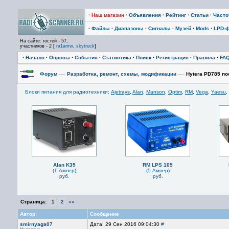
·
Наш магазин
·
Объявления
·
Рейтинг
·
Статьи
·
Част
·
Файлы
·
Диапазоны
·
Сигналы
·
Музей
·
Mods
·
LPD-
На сайте: гостей - 57,
участников - 2 [
ra1amw
,
skytruck
]
·
Начало
·
Опросы
·
События
·
Статистика
·
Поиск
·
Регистрация
·
Правила
·
FA
Форум
—›
Разработка, ремонт, схемы, модификации
—›
Hytera PD785 по
Блоки питания для радиотехники
:
Ajetrays
,
Alan
,
Manson
,
Optim
,
RM
,
Vega
,
Yaesu
,
Alan K35
RM LPS 105
(1 Ампер)
(5 Ампер)
руб.
руб.
Страница:
»»
1
2
Автор
Сообщение
smirnyaga07
Дата: 29 Сен 2016 09:04:30
#