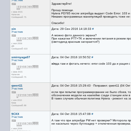
Участник
Здравствуйте!
Прошу помощи.
с фев 2015
Hytera PD785 после апгрейда выдает Code Error: 103 и
Нальчик
Никаких программных манипуляций проводить тоже не 
Сообщений: 75
Спасибо!
xin
Дата: 29 Сен 2016 14:18:33
#
Участник
А можно фото данного экрана?
При нажатии PTT+TK и включении питания в режим пр
(светодиод красным загорается?)
с июл 2006
ДВ
Сообщений: 633
smirnyaga07
Дата: 04 Окт 2016 10:50:52
#
Участник
xin
да там и фотать нечего: error code 103 да и рация 
с фев 2015
Нальчик
Сообщений: 75
qwert11
Дата: 04 Окт 2016 15:29:43 · Поправил: qwert11 (04 Ок
Участник
если при попытке программировании не было сбоев, т
обозначении модели на наклейке сзади станции или в
В таких случаях обычная политика Hytera - ремонт на з
с ноя 2010
Киев
Сообщений: 88
9CXX
Дата: 04 Окт 2016 15:47:08
#
Участник
А там что при апгрейде FW нет проверки? Моторола пр
не насильно через бутлоадер + отключенная проверка.
с июл 2006