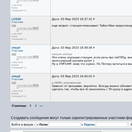
с апр 2015
Питер
Сообщений: 12
LO328
Дата: 03 Мар 2023 18:37:32
#
Участник
еще вопрос- станция показывает Talker Alias корреспо
с апр 2015
Питер
Сообщений: 12
chepil
Дата: 03 Мар 2023 18:38:36
#
Участник
стоит сейчас
Это очень хорошая станция, если речь про md785g, все
аксессуарный разъём рулит )
с фев 2019
Ну а VHF/UHF, кому что нужно. По Питеру кататься в м
Выборг
Сообщений: 11
chepil
Дата: 03 Мар 2023 18:40:02
#
Участник
в DMRе автоматом
Зависит от прошивки, вероятно. Всегда можно обновить
сделать так, чтобы все id заносились с TA сразу в адре
с фев 2019
Выборг
Сообщений: 11
Страница:
»»
1
2
Создавать сообщения могут только зарегистрированные участники фо
Войти в форум ::
» Логин
»
Пароль