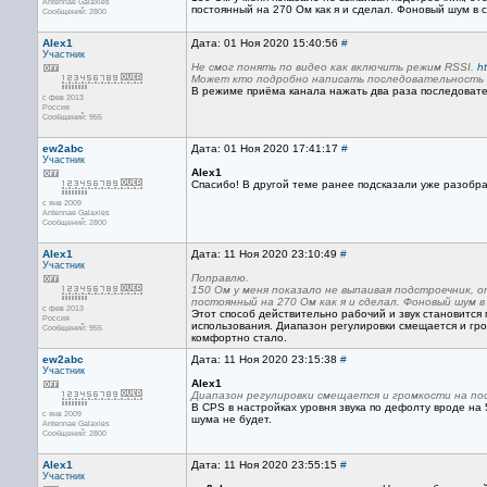
Antennae Galaxies
постоянный на 270 Ом как я и сделал. Фоновый шум в 
Сообщений: 2800
Alex1
Дата: 01 Ноя 2020 15:40:56
#
Участник
Не смог понять по видео как включить режим RSSI.
h
Может кто подробно написать последовательность н
В режиме приёма канала нажать два раза последовате
с фев 2013
Россия
Сообщений: 955
ew2abc
Дата: 01 Ноя 2020 17:41:17
#
Участник
Alex1
Спасибо! В другой теме ранее подсказали уже разобра
с янв 2009
Antennae Galaxies
Сообщений: 2800
Alex1
Дата: 11 Ноя 2020 23:10:49
#
Участник
Поправлю.
150 Ом у меня показало не выпаивая подстроечник, 
постоянный на 270 Ом как я и сделал. Фоновый шум в
с фев 2013
Этот способ действительно рабочий и звук становится
Россия
использования. Диапазон регулировки смещается и гро
Сообщений: 955
комфортно стало.
ew2abc
Дата: 11 Ноя 2020 23:15:38
#
Участник
Alex1
Диапазон регулировки смещается и громкости на по
В CPS в настройках уровня звука по дефолту вроде на 
с янв 2009
шума не будет.
Antennae Galaxies
Сообщений: 2800
Alex1
Дата: 11 Ноя 2020 23:55:15
#
Участник