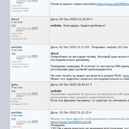
Поляк устранил таким способом
https://youtu.be/OR5Gy
с янв 2009
Antennae Galaxies
Сообщений: 2800
Alex1
Дата: 04 Сен 2020 21:16:23
#
Участник
ew2abc
, благодарю, будем пробовать!
с фев 2013
Россия
Сообщений: 955
ew2abc
Дата: 02 Окт 2020 11:17:03 · Поправил: ew2abc (02 Окт
Участник
Alex1
Попробовал по методике поляка. Фоновый шум полност
последовательно динамику.
с янв 2009
Antennae Galaxies
Порадовал шумодав. В отличие от моторолы DM шумода
Сообщений: 2800
регулировка двух уровней шумоподавителя.
Не смог понять по видео как включить режим RSSI.
http
Может кто подробно написать последовательность наж
geka
Дата: 04 Окт 2020 19:46:37
#
Участник
ew2abc
Порадовал шумодав. В отличие от моторолы DM шумо
регулировка двух уровней шумоподавителя.
с мар 2003
Если эта функция так важна, то советую не обновлять 
Москва
Сообщений: 2347
ew2abc
Дата: 10 Окт 2020 11:11:15
#
Участник
Можно по идее вместо подстроечника постоянный р
https://youtu.be/OR5Gyu2r-HA
Поправлю.
с янв 2009
150 Ом у меня показало не выпаивая подстроечник, от