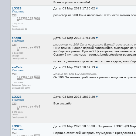
Всем огромное спасибо!
LO328
Дата: 03 Мар 2023 17:36:02
#
Участник
резистор на 200 Ом а насколько Ватт? если можно ссыл
с апр 2015
Питер
Сообщений: 12
chepil
Дата: 03 Мар 2023 17:41:35
#
Участник
резистор на 200 Ом а насколько Ватт? если можно с
Я не помню, нашел первый попавшийся, выковырял из ч
вообще все равно. Купить ? Ну например на озоне можн
с фев 2019
Ссылку ? ну например - ozon.ru/product/rezistor-postoya
Выборг
Сообщений: 11
может и дешевле где есть, честно, не в курсе, я вообщ
ew2abc
Дата: 03 Мар 2023 18:02:13
#
Участник
можно на 150 Ом поставить...
От 100 Ом можно пробовать в разных моделях по разн
с янв 2009
Antennae Galaxies
Сообщений: 2800
LO328
Дата: 03 Мар 2023 18:32:26
#
Участник
Все спасибо!
с апр 2015
Питер
Сообщений: 12
LO328
Дата: 03 Мар 2023 18:35:30 · Поправил: LO328 (03 Мар
Участник
Парни,а стоит сейчас брать эту модель? Предлагают 