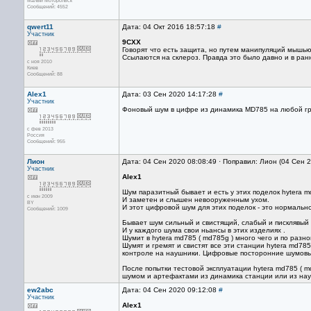
Малый Моторольск
Сообщений: 4552
qwert11
Дата: 04 Окт 2016 18:57:18
#
Участник
9CXX
Говорят что есть защита, но путем манипуляций мышью
Ссылаются на склероз. Правда это было давно и в ран
с ноя 2010
Киев
Сообщений: 88
Alex1
Дата: 03 Сен 2020 14:17:28
#
Участник
Фоновый шум в цифре из динамика MD785 на любой гро
с фев 2013
Россия
Сообщений: 955
Лион
Дата: 04 Сен 2020 08:08:49 · Поправил: Лион (04 Сен 
Участник
Alex1
Шум паразитный бывает и есть у этих поделок hytera m
с июн 2009
И заметен и слышен невооруженным ухом.
BY
И этот цифровой шум для этих поделок - это нормальн
Сообщений: 1009
Бывает шум сильный и свистящий, слабый и писклявый ( 
И у каждого шума свои ньансы в этих изделиях .
Шумит в hytera md785 ( md785g ) много чего и по разн
Шумят и гремят и свистят все эти станции hytera md78
контроле на наушники. Цифровые посторонние шумовы
После попытки тестовой эксплуатации hytera md785 ( m
шумом и артефактами из динамика станции или из науш
ew2abc
Дата: 04 Сен 2020 09:12:08
#
Участник
Alex1