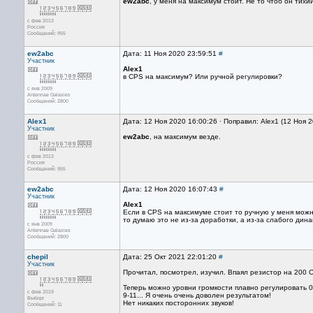
ew2abc
, у меня на максимум стоит. Не то чтоб он тихи
с фев 2013
Россия
Сообщений: 955
ew2abc
Дата: 11 Ноя 2020 23:59:51
#
Участник
Alex1
в CPS на максимум? Или ручной регулировки?
с янв 2009
Antennae Galaxies
Сообщений: 2800
Alex1
Дата: 12 Ноя 2020 16:00:26 · Поправил: Alex1 (12 Ноя 
Участник
ew2abc
, на максимум везде.
с фев 2013
Россия
Сообщений: 955
ew2abc
Дата: 12 Ноя 2020 16:07:43
#
Участник
Alex1
Если в CPS на максимуме стоит то ручную у меня можн
то думаю это не из-за доработки, а из-за слабого дин
с янв 2009
Antennae Galaxies
Сообщений: 2800
chepil
Дата: 25 Окт 2021 22:01:20
#
Участник
Прочитал, посмотрел, изучил. Впаял резистор на 200 Ом
Теперь можно уровни громкости плавно регулировать 0 
с фев 2019
9-11... Я очень очень доволен результатом!
Выборг
Нет никаких посторонних звуков!
Сообщений: 11