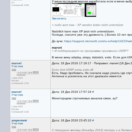
У меня последняя версия заработала если в меню выбрат
EU
Сообщений: 5098
Увеличить
> либо вот так - XP werden leider nicht unterstützt
Natürlich kann man XP jetzt nich unterstützen.
Господи, снесите уже эту древность :) Более 10 лет п
До кучи:
https://support.microsoft.com/ru-ru/help/14223/w
marvel
> И поддерживает ли программа приемники USRP?
В меню вижу sdrplay, airspy, dabstick, extio. Если для 
marvel
Дата: 18 Дек 2016 17:19:17 · Поправил: marvel (18 Дек 
Участник
Если для USRP есть extio.dll
Есть. Надо пробовать. Но сначала надо узнать где спут
Антенна и усилитель на этот диапазон имеется.
с фев 2003
Москва
Сообщений: 2182
marvel
Дата: 18 Дек 2016 17:57:16
#
Участник
Мониторщики спутниковых каналов связи, ау?
с фев 2003
Москва
Сообщений: 2182
ampermetr
Дата: 18 Дек 2016 23:45:10
#
Участник
С текущего месяца (декабрь 2016) теперь и в Латви