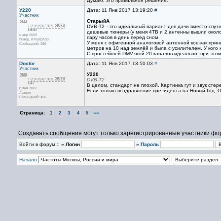
Думаю, это правильное решение.
У220
Дата: 11 Янв 2017 13:19:20
#
Участник
СтарыйА
DVB-T2 - это идеальный вариант для дачи вместо спутни
дешевые тюнеры (у меня 4ТВ и 2 антенны вышли около 5
с апр 2009
пару часов в день перед сном.
Питер, KP50DA03
У меня с офигенной аналоговой антенной кое-как прин
Сообщений: 386
метров на 10 над землёй и была с усилителем. У кого 
С простейшей DMV-ягой 20 каналов идеально, при этом 
Doctor
Дата: 11 Янв 2017 13:50:03
#
Участник
У220
DVB-T2
В целом, стандарт не плохой. Картинка гут и звук стере
с янв 2007
Если только поздравление президента на Новый Год. Ост
Латвия
Сообщений: 406
Страница:
»»
1
2
3
4
5
Создавать сообщения могут только зарегистрированные участники фо
Войти в форум ::
» Логин
»
Пароль
Начало