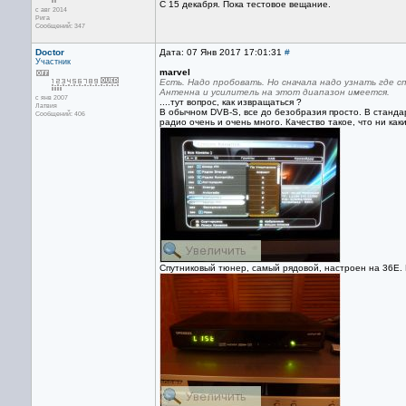
С 15 декабря. Пока тестовое вещание.
с авг 2014
Рига
Сообщений: 347
Doctor
Дата: 07 Янв 2017 17:01:31
#
Участник
marvel
Есть. Надо пробовать. Но сначала надо узнать где с
Антенна и усилитель на этот диапазон имеется.
с янв 2007
....тут вопрос, как извращаться ?
Латвия
В обычном DVB-S, все до безобразия просто. В станда
Сообщений: 406
радио очень и очень много. Качество такое, что ни ка
Спутниковый тюнер, самый рядовой, настроен на 36Е. 