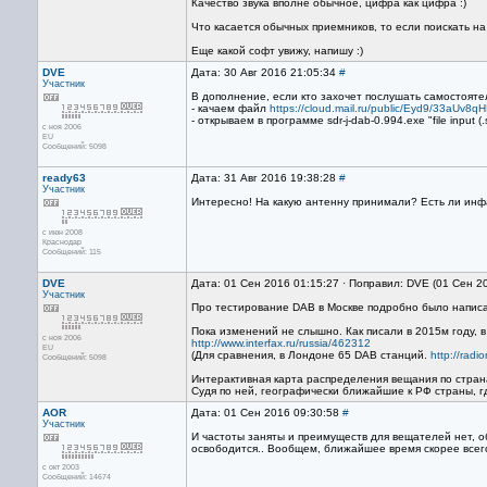
Качество звука вполне обычное, цифра как цифра :)
Что касается обычных приемников, то если поискать н
Еще какой софт увижу, напишу :)
DVE
Дата: 30 Авг 2016 21:05:34
#
Участник
В дополнение, если кто захочет послушать самостоятел
- качаем файл
https://cloud.mail.ru/public/Eyd9/33aUv8q
- открываем в программе sdr-j-dab-0.994.exe "file input (
с ноя 2006
EU
Сообщений: 5098
ready63
Дата: 31 Авг 2016 19:38:28
#
Участник
Интересно! На какую антенну принимали? Есть ли инф
с июн 2008
Краснодар
Сообщений: 115
DVE
Дата: 01 Сен 2016 01:15:27 · Поправил: DVE (01 Сен 2
Участник
Про тестирование DAB в Москве подробно было напи
Пока изменений не слышно. Как писали в 2015м году, 
с ноя 2006
http://www.interfax.ru/russia/462312
EU
(Для сравнения, в Лондоне 65 DAB станций.
http://rad
Сообщений: 5098
Интерактивная карта распределения вещания по стра
Судя по ней, географически ближайшие к РФ страны, г
AOR
Дата: 01 Сен 2016 09:30:58
#
Участник
И частоты заняты и преимуществ для вещателей нет, о
освободится.. Вообщем, ближайшее время скорее всег
с окт 2003
Сообщений: 14674