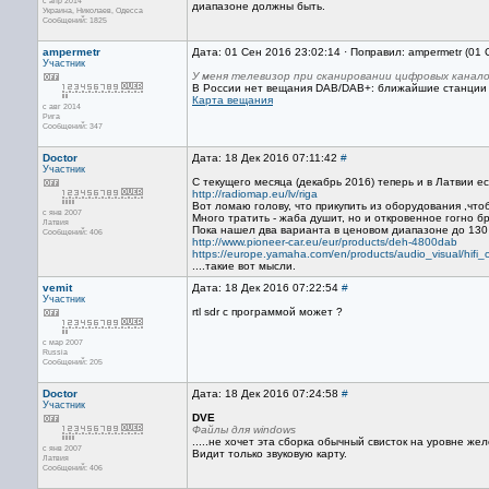
с апр 2014
диапазоне должны быть.
Украина, Николаев, Одесса
Сообщений: 1825
ampermetr
Дата: 01 Сен 2016 23:02:14 · Поправил: ampermetr (01
Участник
У меня телевизор при сканировании цифровых канало
В России нет вещания DAB/DAB+: ближайшие станции 
Карта вещания
с авг 2014
Рига
Сообщений: 347
Doctor
Дата: 18 Дек 2016 07:11:42
#
Участник
С текущего месяца (декабрь 2016) теперь и в Латвии е
http://radiomap.eu/lv/riga
Вот ломаю голову, что прикупить из оборудования ,что
с янв 2007
Много тратить - жаба душит, но и откровенное гогно бр
Латвия
Пока нашел два варианта в ценовом диапазоне до 130
Сообщений: 406
http://www.pioneer-car.eu/eur/products/deh-4800dab
https://europe.yamaha.com/en/products/audio_visual/hif
....такие вот мысли.
vemit
Дата: 18 Дек 2016 07:22:54
#
Участник
rtl sdr c программой может ?
с мар 2007
Russia
Сообщений: 205
Doctor
Дата: 18 Дек 2016 07:24:58
#
Участник
DVE
Файлы для windows
.....не хочет эта сборка обычный свисток на уровне же
с янв 2007
Видит только звуковую карту.
Латвия
Сообщений: 406