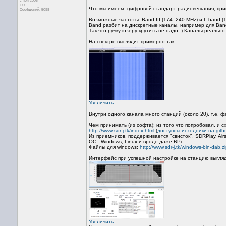
с ноя 2006
EU
Что мы имеем: цифровой стандарт радиовещания, при
Сообщений: 5098
Возможные частоты: Band III (174–240 MHz) и L band (
Band разбит на дискретные каналы, например для Band-I
Так что ручку юзеру крутить не надо :) Каналы реально
На спектре выглядит примерно так:
Увеличить
Внутри одного канала много станций (около 20), т.е.
Чем принимать (из софта): из того что попробовал, и 
http://www.sdr-j.tk/index.html
(
доступны исходники на gith
Из приемников, поддерживается "свисток", SDRPlay, Airs
ОС - Windows, Linux и вроде даже RPi.
Файлы для windows:
http://www.sdr-j.tk/windows-bin-dab.z
Интерфейс при успешной настройке на станцию выгляд
Увеличить