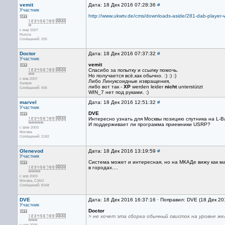
vemit
Дата: 18 Дек 2016 07:28:36
#
Участник
http://www.ukwtv.de/cms/downloads-aside/281-dab-player-
с мар 2007
Russia
Сообщений: 205
Doctor
Дата: 18 Дек 2016 07:37:32
#
Участник
vemit
Спасибо за попытку и ссылку помочь.
Но получается всё,как обычно. :) :) :)
с янв 2007
Либо Линуксоидные извращения,
Латвия
либо вот так -
XP
werden leider
nicht
unterstützt
Сообщений: 406
WIN_7 нет под руками. :)
marvel
Дата: 18 Дек 2016 12:51:32
#
Участник
DVE
Интересно узнать для Москвы позицию спутника на L-B
И поддерживает ли программа приемники USRP?
с фев 2003
Москва
Сообщений: 2182
Olenevod
Дата: 18 Дек 2016 13:19:59
#
Участник
Система может и интересная, но на МКАДе вижу как ма
в городах....
с апр 2003
Москва, СЗАО
Сообщений: 8168
DVE
Дата: 18 Дек 2016 16:37:16 · Поправил: DVE (18 Дек 20
Участник
Doctor
> не хочет эта сборка обычный свисток на уровне ж
с ноя 2006