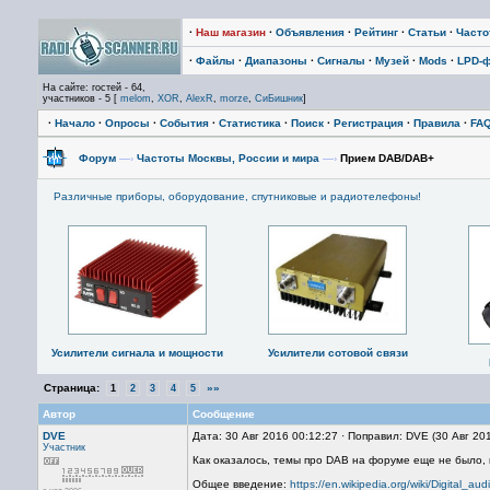
·
Наш магазин
·
Объявления
·
Рейтинг
·
Статьи
·
Част
·
Файлы
·
Диапазоны
·
Сигналы
·
Музей
·
Mods
·
LPD-
На сайте: гостей - 64,
участников - 5 [
melom
,
XOR
,
AlexR
,
morze
,
СиБишник
]
·
Начало
·
Опросы
·
События
·
Статистика
·
Поиск
·
Регистрация
·
Правила
·
FA
Форум
—›
Частоты Москвы, России и мира
—›
Прием DAB/DAB+
Различные приборы, оборудование, спутниковые и радиотелефоны!
Усилители сигнала и мощности
Усилители сотовой связи
Страница:
»»
1
2
3
4
5
Автор
Сообщение
DVE
Дата: 30 Авг 2016 00:12:27 · Поправил: DVE (30 Авг 20
Участник
Как оказалось, темы про DAB на форуме еще не было,
Общее введение:
https://en.wikipedia.org/wiki/Digital_au