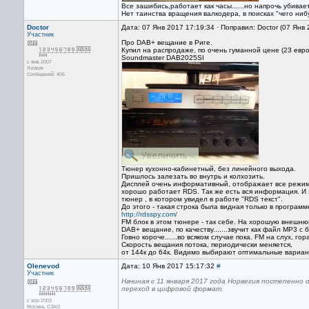
Все зашибись,работает как часы......но напрочь убивае
Нет таинства вращения валкодера, в поисках "чего ниб
Doctor
Дата: 07 Янв 2017 17:19:34 · Поправил: Doctor (07 Янв
Участник
Про DAB+ вещание в Риге.
Купил на распродаже, по очень гуманной цене (23 евро
Soundmaster DAB2025SI
с янв 2007
Латвия
Сообщений: 406
Тюнер кухонно-кабинетный, без линейного выхода.
Пришлось залезать во внутрь и колхозить.
Дисплей очень информативный, отображает все режимы (
хорошо работает RDS. Так же есть вся информация. И
тюнер , в котором увидел в работе "RDS текст".
До этого - такая строка была видная только в програм
http://rdsspy.com/
FM блок в этом тюнере - так себе. На хорошую внешню
DAB+ вещание, по качеству.......звучит как файл МР3 с 
Говно короче......во всяком случае пока. FM на слух, го
Скорость вещания потока, периодически меняется,
от 144к до 64к. Видимо выбирают оптимальные вариан
Olenevod
Дата: 10 Янв 2017 15:17:32
#
Участник
Начиная с 11 января 2017 года Норвегия постепенно
переход в цифровой формат.
с апр 2003
Москва, СЗАО