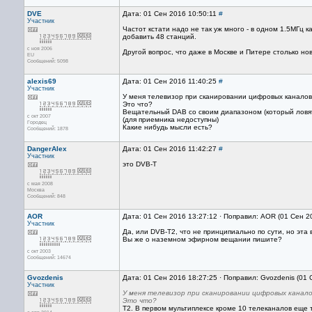
DVE
Дата: 01 Сен 2016 10:50:11
#
Участник
Частот кстати надо не так уж много - в одном 1.5МГц 
добавить 48 станций.
с ноя 2006
Другой вопрос, что даже в Москве и Питере столько но
EU
Сообщений: 5098
alexis69
Дата: 01 Сен 2016 11:40:25
#
Участник
У меня телевизор при сканировании цифровых каналов 
Это что?
Вещательный DAB со своим диапазоном (который ловят
с окт 2007
(для приемника недоступны)
Городец
Какие нибудь мысли есть?
Сообщений: 1878
DangerAlex
Дата: 01 Сен 2016 11:42:27
#
Участник
это DVB-T
с мая 2008
Москва
Сообщений: 848
AOR
Дата: 01 Сен 2016 13:27:12 · Поправил: AOR (01 Сен 2
Участник
Да, или DVB-T2, что не принципиально по сути, но эта
Вы же о наземном эфирном вещании пишите?
с окт 2003
Сообщений: 14674
Gvozdenis
Дата: 01 Сен 2016 18:27:25 · Поправил: Gvozdenis (01
Участник
У меня телевизор при сканировании цифровых канало
Это что?
Т2. В первом мультиплексе кроме 10 телеканалов еще 