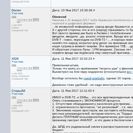
Сообщений: 8168
Doctor
Дата: 10 Янв 2017 15:36:36
#
Участник
Olenevod
Начиная с 11 января 2017 года Норвегия постепенно
переход в цифровой формат.
с янв 2007
...по косвенной информации, народ вроде брыкается, и
Латвия
А с другой стороны, кто ж его (народ) спрашивать то бу
Сообщений: 406
Вот просто пример,как было в Латвии с телебаченьем :
вводили, вводили...да, аналог отключили. Вроде все у
DVB-T - говно, переходим на DVB-T2 ! ....я хорошо пом
неипёт,что народ затратил кучу денег на приемные жел
наши тугрики,в момент покупки. Это примерно 70$. ...
И обратная сторона Луны. :) FM вещание. Сколько лет ?
норвеги вроде как подписали ему смертный приговор....
У220
Дата: 11 Янв 2017 10:32:23
#
Участник
Прикольная штука.
Только что взять из приёмников "погреть уши" у финнов
Высмотрел на Али пару недорогих (относительно)
вот 
с апр 2009
Питер, KP50DA03
Вообще хотелось бы
такой комбайн
, однако 10 тыров...
Сообщений: 386
Диапазон тоже удобный - не надо монструозных антен
СтарыйА
Дата: 11 Янв 2017 12:11:03
#
Участник
ИМХО и DVB-T2, и DABы... это все мертворожденные п
Опять сталкиваемся с ЭКОНОМИКОЙ процесса.
1. Отсутствие оборудования у населения для приема...
с фев 2011
2. ограниченность протокола, "не резиновый"...т.е. ка
ЮФО
3. Экономика наших просторов, как заставить небольш
Сообщений: 1873
местных рекламодателей, которым платить за "Гордых
Делать ПЛАТНЫМ пользование/подключение для населен
прежнему смотрит АНАЛОГ , и это даже в бесплатном 
Да, ШПД это радикальный скачек в распространении ко
бюджет.