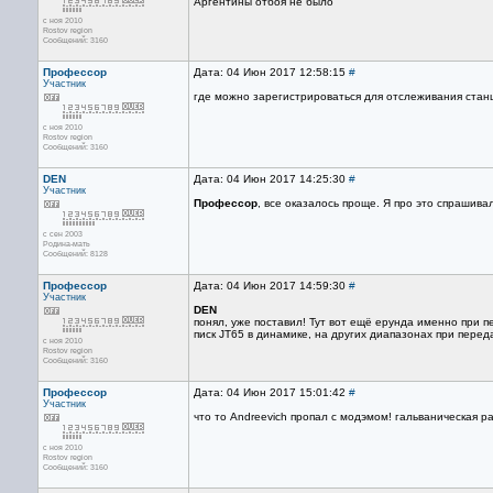
Аргентины отбоя не было
с ноя 2010
Rostov region
Сообщений: 3160
Профессор
Дата: 04 Июн 2017 12:58:15
#
Участник
где можно зарегистрироваться для отслеживания стан
с ноя 2010
Rostov region
Сообщений: 3160
DEN
Дата: 04 Июн 2017 14:25:30
#
Участник
Профессор
, все оказалось проще. Я про это спрашива
с сен 2003
Родина-мать
Сообщений: 8128
Профессор
Дата: 04 Июн 2017 14:59:30
#
Участник
DEN
понял, уже поставил! Тут вот ещё ерунда именно при 
писк JT65 в динамике, на других диапазонах при переда
с ноя 2010
Rostov region
Сообщений: 3160
Профессор
Дата: 04 Июн 2017 15:01:42
#
Участник
что то Andreevich пропал с модэмом! гальваническая р
с ноя 2010
Rostov region
Сообщений: 3160