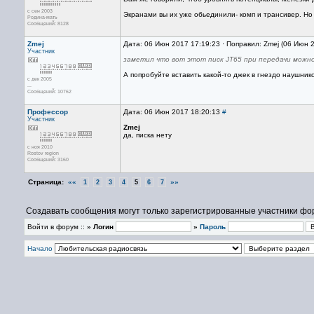
с сен 2003
Экранами вы их уже обьединили- комп и трансивер. Н
Родина-мать
Сообщений: 8128
Zmej
Дата: 06 Июн 2017 17:19:23 · Поправил: Zmej (06 Июн 
Участник
заметил что вот этот писк JT65 при передачи можн
А попробуйте вставить какой-то джек в гнездо наушник
с дек 2005
...
Сообщений: 10762
Профессор
Дата: 06 Июн 2017 18:20:13
#
Участник
Zmej
да, писка нету
с ноя 2010
Rostov region
Сообщений: 3160
Страница:
««
»»
1
2
3
4
5
6
7
Создавать сообщения могут только зарегистрированные участники фо
Войти в форум ::
» Логин
»
Пароль
Начало