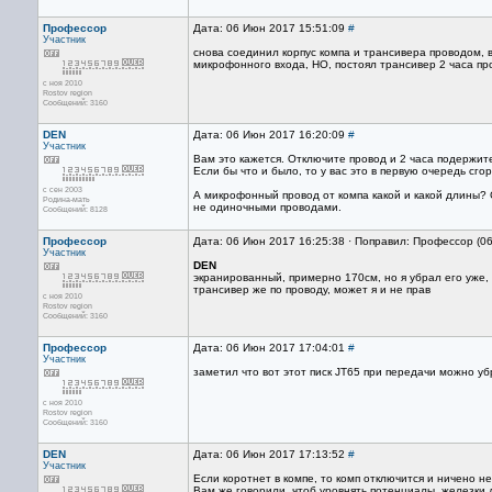
Профессор
Дата: 06 Июн 2017 15:51:09
#
Участник
снова соединил корпус компа и трансивера проводом, 
микрофонного входа, НО, постоял трансивер 2 часа пр
с ноя 2010
Rostov region
Сообщений: 3160
DEN
Дата: 06 Июн 2017 16:20:09
#
Участник
Вам это кажется. Отключите провод и 2 часа подержите
Если бы что и было, то у вас это в первую очередь сго
с сен 2003
А микрофонный провод от компа какой и какой длины? 
Родина-мать
не одиночными проводами.
Сообщений: 8128
Профессор
Дата: 06 Июн 2017 16:25:38 · Поправил: Профессор (0
Участник
DEN
экранированный, примерно 170см, но я убрал его уже, 
трансивер же по проводу, может я и не прав
с ноя 2010
Rostov region
Сообщений: 3160
Профессор
Дата: 06 Июн 2017 17:04:01
#
Участник
заметил что вот этот писк JT65 при передачи можно у
с ноя 2010
Rostov region
Сообщений: 3160
DEN
Дата: 06 Июн 2017 17:13:52
#
Участник
Если коротнет в компе, то комп отключится и ничено не
Вам же говорили, чтоб уровнять потенциалы, железки