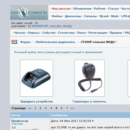
·
Наш магазин
·
Объявления
·
Рейтинг
·
Статьи
·
Част
·
Файлы
·
Диапазоны
·
Сигналы
·
Музей
·
Mods
·
LPD-
На сайте: гостей - 72,
участников - 3 [
MAXIMATOR
,
mad_alex
,
Menjo
]
·
Начало
·
Опросы
·
События
·
Статистика
·
Поиск
·
Регистрация
·
Правила
·
FA
Форум
—›
Любительская радиосвязь
—›
JT-65HF сильная МОДА !
Большой выбор аксессуаров для радиостанций и приемников!
Зарядные устройства
Гарнитуры и тангенты
Страница:
««
»»
1
2
3
4
5
6
7
Автор
Сообщение
Профессор
Дата: 04 Июн 2017 12:02:03
#
Участник
про CLONE то же думал, но всё таки скорей всего и е