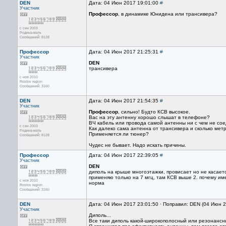
DEN
Дата: 04 Июн 2017 19:01:00
#
Участник
Профессор
, в динамике Юнидена или трансивера?
с сен 2003
Родина-мать
Сообщений: 8128
Профессор
Дата: 04 Июн 2017 21:25:31
#
Участник
DEN
трансивера
с ноя 2010
Rostov region
Сообщений: 3160
DEN
Дата: 04 Июн 2017 21:54:35
#
Участник
Профессор
, сильно! Будто КСВ высокое.
Вас на эту антенну хорошо слышат в телефоне?
ВЧ кабель или провода самой антенны ни с чем не со
с сен 2003
Как далеко сама антенна от трансивера и сколько мет
Родина-мать
Применяется ли тюнер?
Сообщений: 8128
Чудес не бывает. Надо искать причины.
Профессор
Дата: 04 Июн 2017 22:39:05
#
Участник
DEN
диполь на крыше многоэтажки, провисает но не касаетс
применяю только на 7 мгц, там КСВ выше 2. почему им
с ноя 2010
норма
Rostov region
Сообщений: 3160
DEN
Дата: 04 Июн 2017 23:01:50 · Поправил: DEN (04 Июн 
Участник
Диполь...
Все таки диполь какой-широкополосный или резонансн