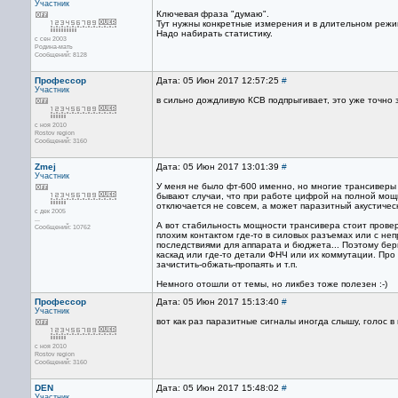
Участник
Ключевая фраза "думаю".
Тут нужны конкретные измерения и в длительном режим
Надо набирать статистику.
с сен 2003
Родина-мать
Сообщений: 8128
Профессор
Дата: 05 Июн 2017 12:57:25
#
Участник
в сильно дождливую КСВ подпрыгивает, это уже точно
с ноя 2010
Rostov region
Сообщений: 3160
Zmej
Дата: 05 Июн 2017 13:01:39
#
Участник
У меня не было фт-600 именно, но многие трансиверы
бывают случаи, что при работе цифрой на полной мощ
отключается не совсем, а может паразитный акустически
с дек 2005
...
А вот стабильность мощности трансивера стоит провер
Сообщений: 10762
плохим контактом где-то в силовых разъемах или с неп
последствиями для аппарата и бюджета... Поэтому бе
каскад или где-то детали ФНЧ или их коммутации. Про 
зачистить-обжать-пропаять и т.п.
Немного отошли от темы, но ликбез тоже полезен :-)
Профессор
Дата: 05 Июн 2017 15:13:40
#
Участник
вот как раз паразитные сигналы иногда слышу, голос в
с ноя 2010
Rostov region
Сообщений: 3160
DEN
Дата: 05 Июн 2017 15:48:02
#
Участник