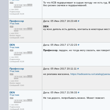
То что КСВ подпрыгивает в сырую погоду -не есть гуд.
без резких скачков и подпрыгиваний.
с сен 2003
Родина-мать
Сообщений: 8128
Профессор
Дата: 05 Июн 2017 16:23:48
#
Участник
DEN
ну ясно диполь есть диполь, контакты в некоторых мес
с ноя 2010
Rostov region
Сообщений: 3160
DEN
Дата: 05 Июн 2017 17:22:23
#
Участник
Профессор
, пардон, но тогда могу сказать, как говор
с сен 2003
Родина-мать
Сообщений: 8128
Профессор
Дата: 05 Июн 2017 20:11:11
#
Участник
не реклама магазина,
https://radioarena.ru/catalog/yaes
с ноя 2010
Rostov region
Сообщений: 3160
DEN
Дата: 05 Июн 2017 21:56:33
#
Участник
Не так дорого, попробывать можно. Может повезет.
с сен 2003
Родина-мать
Сообщений: 8128