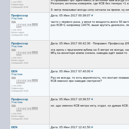
Я спрашивал про эфективность антенны- вам всегда отв
с сен 2003
Резонанс антенны измеряли, где КСВ без тюнера =1 и
Родина-мать
Сообщений: 8128
S -метр показывал всегда силу сигнала на прием, ну н
Профессор
Дата: 05 Июн 2017 00:38:07
#
Участник
часто с первого раза, у меня то мощность всего 50 ват
раз КСВ=1 например 14076, выше крутить диапазон, по
с ноя 2010
Rostov region
Сообщений: 3160
Профессор
Дата: 05 Июн 2017 00:42:30 · Поправил: Профессор (0
Участник
эта хрень с прыганием кубика на S метре не всегда, н
МГц на мониторе компа снежок, наводка идёт какая то
с ноя 2010
Rostov region
Сообщений: 3160
DEN
Дата: 05 Июн 2017 07:40:00
#
Участник
Раз не всегда, то есть вероятность, что контакт плава
КСВ именно при наводке смотрели?
с сен 2003
Родина-мать
Сообщений: 8128
Профессор
Дата: 05 Июн 2017 10:36:57
#
Участник
не, щас именно КСВ метра нету, отдал. но думаю КСВ 
с ноя 2010
Rostov region
Сообщений: 3160
DEN
Дата: 05 Июн 2017 12:41:50
#