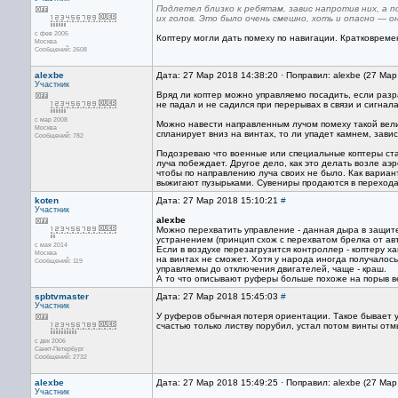
Подлетел близко к ребятам, завис напротив них, а п
их голов. Это было очень смешно, хоть и опасно — о
с фев 2005
Коптеру могли дать помеху по навигации. Кратковрем
Москва
Сообщений: 2608
alexbe
Дата: 27 Мар 2018 14:38:20 · Поправил: alexbe (27 Ма
Участник
Вряд ли коптер можно управляемо посадить, если разр
не падал и не садился при перерывах в связи и сигнал
с мар 2008
Можно навести направленным лучом помеху такой велич
Москва
спланирует вниз на винтах, то ли упадет камнем, завис
Сообщений: 782
Подозреваю что военные или специальные коптеры ста
луча побеждает. Другое дело, как это делать возле аэ
чтобы по направлению луча своих не было. Как вариант
выжигают пузырьками. Сувениры продаются в переходах
koten
Дата: 27 Мар 2018 15:10:21
#
Участник
alexbe
Можно перехватить управление - данная дыра в защит
устранением (принцип схож с перехватом брелка от а
с мая 2014
Если в воздухе перезагрузится контроллер - коптеру 
Москва
на винтах не сможет. Хотя у народа иногда получалось
Сообщений: 119
управляемы до отключения двигателей, чаще - краш.
А то что описывают руферы больше похоже на порыв ве
spbtvmaster
Дата: 27 Мар 2018 15:45:03
#
Участник
У руферов обычная потеря ориентации. Такое бывает у 
счастью только листву порубил, устал потом винты отм
с дек 2006
Санкт-Петербург
Сообщений: 2732
alexbe
Дата: 27 Мар 2018 15:49:25 · Поправил: alexbe (27 Ма
Участник