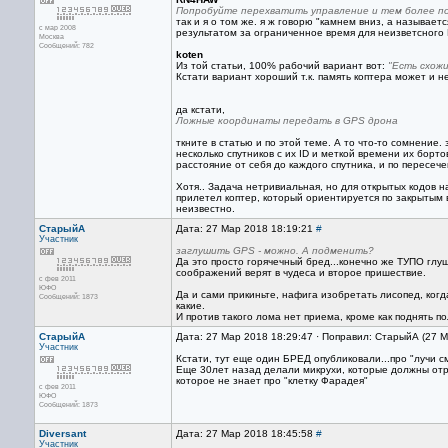
Попробуйте перехватить управление и тем более по
так и я о том же. я ж говорю "камнем вниз, а называе
с мар 2008
результатом за ограниченное время для неизветсного
Москва
Сообщений: 782
koten
Из той статьи, 100% рабочий вариант вот:
"Есть схожи
Кстати вариант хороший т.к. память коптера может и не
да кстати,
Ложные координаты передать в GPS дрона
ткните в статью и по этой теме. А то что-то сомнени
несколько спутников с их ID и меткой времени их борт
расстояние от себя до каждого спутника, и по пересе
Хотя.. Задача нетривиальная, но для открытых кодов н
прилетел коптер, который ориентируется по закрытым 
неизвестно.
СтарыйА
Дата: 27 Мар 2018 18:19:21
#
Участник
заглушить GPS - можно. А подменить?
Да это просто горячечный бред...конечно же ТУПО глу
соображений верят в чудеса и второе пришествие.
с фев 2011
ЮФО
Да и сами прикиньте, нафига изобретать лисопед, когд
Сообщений: 1873
какие.
И против такого лома нет приема, кроме как поднять п
СтарыйА
Дата: 27 Мар 2018 18:29:47 · Поправил: СтарыйА (27 
Участник
Кстати, тут еще один БРЕД опубликовали...про "лучи с
Еще 30лет назад делали микрухи, которые должны отраб
которое не знает про "клетку Фарадея"
с фев 2011
ЮФО
Сообщений: 1873
Diversant
Дата: 27 Мар 2018 18:45:58
#
Участник