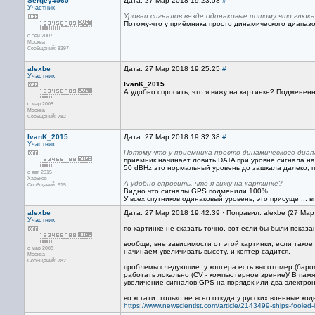
Sergey4565
Дата: 27 Мар 2018 19:23:58
#
Участник
Уровни сигналов везде одинаковые потому что глюк
Потому-что у приёмника просто динамического диапазон
с сен 2007
Москва
Сообщений: 8397
alexbe
Дата: 27 Мар 2018 19:25:25
#
Участник
IvanK_2015
А удобно спросить, что я вижу на картинке? Подменен
с мар 2008
Москва
Сообщений: 782
IvanK_2015
Дата: 27 Мар 2018 19:32:38
#
Участник
Потому-что у приёмника просто динамического диап
приемник начинает ловить DATA при уровне сигнала на
50 dBHz это нормальный уровень до зашкала далеко, 
с авг 2015
Харьков
А удобно спросить, что я вижу на картинке?
Сообщений: 915
Видно что сигналы GPS подменили 100%.
У всех спутников одинаковый уровень, это присуще ... в
alexbe
Дата: 27 Мар 2018 19:42:39 · Поправил: alexbe (27 Ма
Участник
по картинке не сказать точно. вот если бы были показ
вообще, вне зависимости от этой картинки, если такое
с мар 2008
начинаем увеличивать высоту. и коптер садится.
Москва
Сообщений: 782
проблемы следующие: у коптера есть высотомер (бароме
работать локально (CV - компьютерное зрение)/ В памят
увеличение сигналов GPS на порядок или два электрон
во кстати. только не ясно откуда у русских военные ко
https://www.newscientist.com/article/2143499-ships-fooled