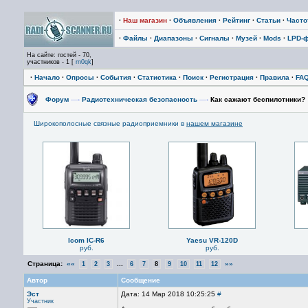
·
Наш магазин
·
Объявления
·
Рейтинг
·
Статьи
·
Част
·
Файлы
·
Диапазоны
·
Сигналы
·
Музей
·
Mods
·
LPD-
На сайте: гостей - 70,
участников - 1 [
rn0qk
]
·
Начало
·
Опросы
·
События
·
Статистика
·
Поиск
·
Регистрация
·
Правила
·
FA
Форум
—›
Радиотехническая безопасность
—›
Как сажают беспилотники?
Широкополосные связные радиоприемники в
нашем магазине
Icom IC-R6
Yaesu VR-120D
руб.
руб.
Страница:
««
...
»»
1
2
3
6
7
8
9
10
11
12
Автор
Сообщение
Эст
Дата: 14 Мар 2018 10:25:25
#
Участник