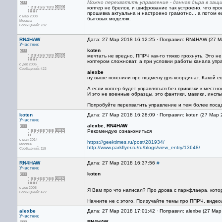
Можно перехватить управление - данная дыра в за
коптер не брелок. и шифрование так устроено, что прос
прошивка актуальна и настроено грамотно... а потом ещ
с мар 2008
бытовых моделях.
Москва
Сообщений: 782
RN4HAW
Дата: 27 Мар 2018 16:12:25 · Поправил: RN4HAW (27 М
Участник
koten
мечтать не вредно. ППРЧ как-то тяжко грохнуть. Это н
коптером сложноват, а при условии работы канала упр
с дек 2005
Сообщений: 422
alexbe
ну выше пояснили про подмену gps координат. Какой е
А если коптер будет управляться без привязки к местн
И это не военные образцы, это фантики, мавики, инспы
Попробуйте перехватить управление и тем более посад
koten
Дата: 27 Мар 2018 16:28:09 · Поправил: koten (27 Мар
Участник
alexbe
,
RN4HAW
Рекомендую ознакомиться
с мая 2014
https://geektimes.ru/post/281934/
Москва
http://www.parkflyer.ru/ru/blogs/view_entry/13648/
Сообщений: 119
RN4HAW
Дата: 27 Мар 2018 16:37:56
#
Участник
koten
с дек 2005
Я Вам про что написал? Про дрова с паркфлаера, кото
Сообщений: 422
Начните не с этого. Поизучайте темы про ППРЧ, видеол
alexbe
Дата: 27 Мар 2018 17:01:42 · Поправил: alexbe (27 Ма
Участник
RN4HAW