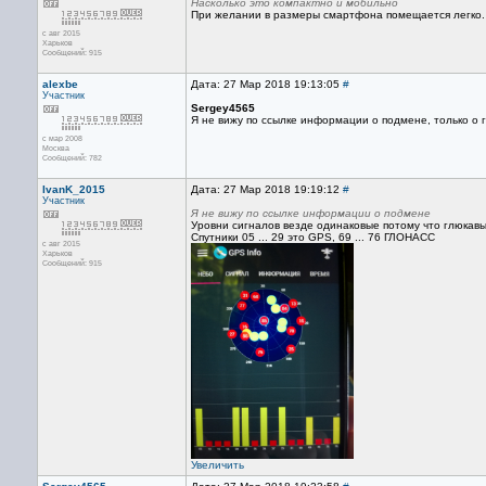
Насколько это компактно и мобильно
При желании в размеры смартфона помещается легко.
с авг 2015
Харьков
Сообщений: 915
alexbe
Дата: 27 Мар 2018 19:13:05
#
Участник
Sergey4565
Я не вижу по ссылке информации о подмене, только о 
с мар 2008
Москва
Сообщений: 782
IvanK_2015
Дата: 27 Мар 2018 19:19:12
#
Участник
Я не вижу по ссылке информации о подмене
Уровни сигналов везде одинаковые потому что глюкав
Спутники 05 ... 29 это GPS, 69 ... 76 ГЛОНАСС
с авг 2015
Харьков
Сообщений: 915
Увеличить