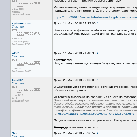
Аэропорты освоят технику борьбы с дронами
Росавиация подготовила меры защиты гражданских аэ
с фев 2005
принудительно приземлять. Для этого вокруг аэропор
Москва
Сообщений: 2608
https://iz.ru/708948/evgenii-deviatiarov-bogdan-stepovoi/a
spbtvmaster
Дата: 14 Мар 2018 21:37:00
#
Участник
Здесь самое эффективное обязать самих производител
специальный инструментарий или встраивать доступ к
с дек 2006
Санкт-Петербург
Сообщений: 2732
AOR
Дата: 14 Мар 2018 21:48:33
#
Участник
spbtvmaster
Под это надо законодательную базу создавать, что дол
с окт 2003
Сообщений: 14675
local07
Дата: 23 Мар 2018 22:06:06
#
Участник
В Екатеринбурге готовятся к сносу недостроенной тел
обошлось без дронов.
с сен 2010
Интересна выдержка из сообщения одного из руферов
УрФО
Всего над нами кружило четыре коптера, два из них 
Сообщений: 420
башни. Когда мы лезли обратно, нашли его части, сп
тот, первый.
Подлетел близко к ребятам, завис нап
стену в полуметре от их голов.
Это было очень см
(с)
https://www.e1.ru/news/spool/news_id-54218571.html
Пацан похоже не понял что произошло. Интересно, как
Мапед
дрон не мой, если что.
Эст
Дата: 23 Мар 2018 23:26:57
#
Участник