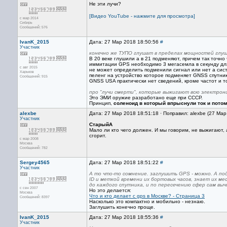
Не эти лучи?
[Видео YouTube - нажмите для просмотра]
с мар 2014
Сибирь
Сообщений: 576
IvanK_2015
Дата: 27 Мар 2018 18:50:56
#
Участник
конечно же ТУПО глушат в пределах мощностей глуши
В 20 веке глушили а в 21 подменяют, причем так точ
иммитации GPS необходимо 3 мегасемла в секунду дл
с авг 2015
не может определить подменили сигнал или нет а си
Харьков
пеленг на устройство которое подменяет GNSS спутн
Сообщений: 915
GNSS USA практически нет сведений, кроме частот и то
про "лучи смерти", которые выжигают всю электроник
Это ЭМИ оружие разработано еще при СССР.
Принцип,
соленоид в который впрыснули ток и пото
alexbe
Дата: 27 Мар 2018 18:51:18 · Поправил: alexbe (27 Ма
Участник
СтарыйА
Мало ли кто чего должен. И мы говорим, не выжигают, 
сгорит.
с мар 2008
Москва
Сообщений: 782
Sergey4565
Дата: 27 Мар 2018 18:51:22
#
Участник
А то что-то сомнение. заглушить GPS - можно. А п
ID и меткой времени их бортовых часов, знает их м
до каждого спутника, и по пересечению сфер сам вы
с сен 2007
Но это делается:
Москва
Что и кто делает с gps в Москве? - Страница 3
Сообщений: 8397
Насколько это компактно и мобильно - незнаю.
Заглушить конечно проще.
IvanK_2015
Дата: 27 Мар 2018 18:55:36
#
Участник