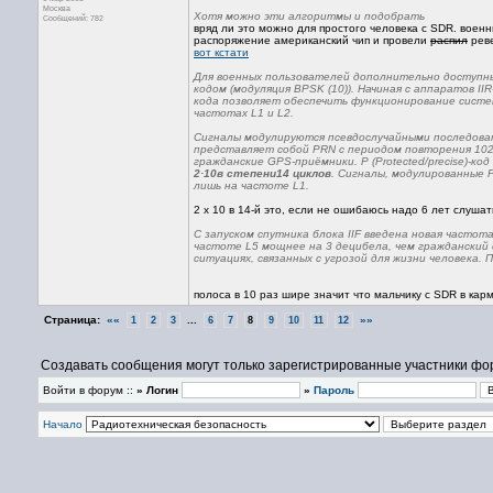
Москва
Хотя можно эти алгоритмы и подобрать
Сообщений: 782
вряд ли это можно для простого человека с SDR. воен
распоряжение американский чип и провели
распил
реве
вот кстати
Для военных пользователей дополнительно доступны
кодом (модуляция BPSK (10)). Начиная с аппаратов II
кода позволяет обеспечить функционирование систе
частотах L1 и L2.
Сигналы модулируются псевдослучайными последовате
представляет собой PRN с периодом повторения 102
гражданские GPS-приёмники. P (Protected/precise)-к
2·10в степени14 циклов
. Сигналы, модулированные P
лишь на частоте L1.
2 х 10 в 14-й это, если не ошибаюсь надо 6 лет слушать
C запуском спутника блока IIF введена новая частота 
частоте L5 мощнее на 3 децибела, чем гражданский
ситуациях, связанных с угрозой для жизни человека.
полоса в 10 раз шире значит что мальчику с SDR в кар
Страница:
««
...
»»
1
2
3
6
7
8
9
10
11
12
Создавать сообщения могут только зарегистрированные участники фо
Войти в форум ::
» Логин
»
Пароль
Начало