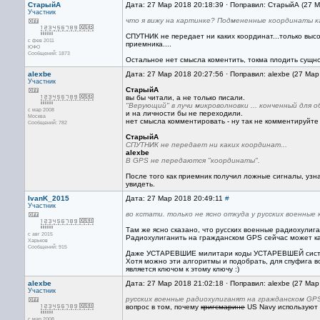
СтарыйА
Дата: 27 Мар 2018 20:18:39 · Поправил: СтарыйА (27 
Участник
что я вижу на картинке? Подмененные координаты к
СПУТНИК не передает ни каких координат...только вы
с фев 2011
приемника....
ЮФО
Сообщений: 1873
Остальное нет смысла коментить, токма плодить сущно
alexbe
Дата: 27 Мар 2018 20:27:56 · Поправил: alexbe (27 Ма
Участник
СтарыйА
вы бы читали, а не только писали.
"Верующий" в лучи микроволновки ... конченный для 
с мар 2008
и на личности бы не переходили.
Москва
нет смысла комментировать - ну так не комментируйте
Сообщений: 782
СтарыйА
СПУТНИК не передает ни каких координат...
alexbe
В GPS не передаются "координаты".
После того как приемник получил ложные сигналы, узн
увидеть.
IvanK_2015
Дата: 27 Мар 2018 20:49:11
#
Участник
во кстати. только не ясно откуда у русских военные
Там же ясно сказано, что русских военные радиохулиг
с авг 2015
Радиохулиганить на гражданском GPS сейчас может ка
Харьков
Сообщений: 915
Даже УСТАРЕВШИЕ милитари коды УСТАРЕВШЕЙ систем
Хотя можно эти алгоритмы и подобрать, для спуфига
является ключом к этому ключу :)
alexbe
Дата: 27 Мар 2018 21:02:18 · Поправил: alexbe (27 Ма
Участник
русских военные радиохулиганят на гражданском GP
вопрос в том, почему
кригсмарине
US Navy используют 
с мар 2008