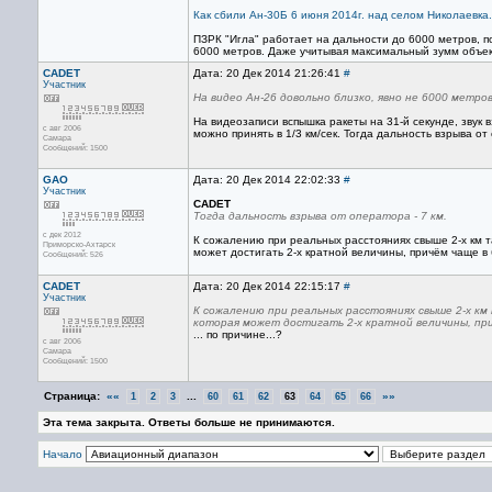
Как сбили Ан-30Б 6 июня 2014г. над селом Николаевка. 
ПЗРК "Игла" работает на дальности до 6000 метров, п
6000 метров. Даже учитывая максимальный зумм объе
CADET
Дата: 20 Дек 2014 21:26:41
#
Участник
На видео Ан-26 довольно близко, явно не 6000 метр
На видеозаписи вспышка ракеты на 31-й секунде, звук 
с авг 2006
можно принять в 1/3 км/сек. Тогда дальность взрыва от 
Самара
Сообщений: 1500
GAO
Дата: 20 Дек 2014 22:02:33
#
Участник
CADET
Тогда дальность взрыва от оператора - 7 км.
с дек 2012
К сожалению при реальных расстояниях свыше 2-х км т
Приморско-Ахтарск
может достигать 2-х кратной величины, причём чаще в
Сообщений: 526
CADET
Дата: 20 Дек 2014 22:15:17
#
Участник
К сожалению при реальных расстояниях свыше 2-х км
которая может достигать 2-х кратной величины, пр
... по причине...?
с авг 2006
Самара
Сообщений: 1500
Страница:
««
...
»»
1
2
3
60
61
62
63
64
65
66
Эта тема закрыта. Ответы больше не принимаются.
Начало