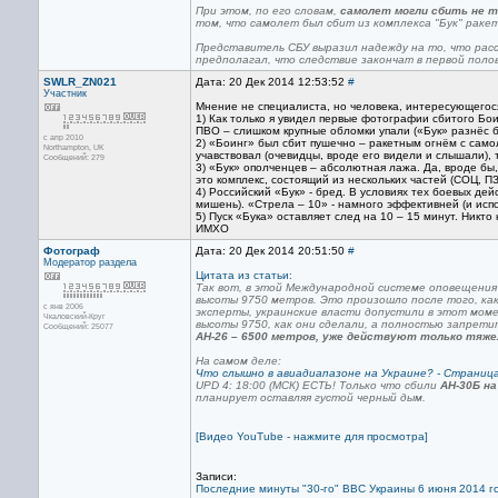
При этом, по его словам,
самолет могли сбить не то
том, что самолет был сбит из комплекса "Бук" раке
Представитель СБУ выразил надежду на то, что рас
предполагал, что следствие закончат в первой поло
SWLR_ZN021
Дата: 20 Дек 2014 12:53:52
#
Участник
Мнение не специалиста, но человека, интересующегос
1) Как только я увидел первые фотографии сбитого Бои
ПВО – слишком крупные обломки упали («Бук» разнёс б
с апр 2010
2) «Боинг» был сбит пушечно – ракетным огнём с самол
Northampton, UK
учавствовал (очевидцы, вроде его видели и слышали), т
Сообщений: 279
3) «Бук» ополченцев – абсолютная лажа. Да, вроде бы, 
это комплекс, состоящий из нескольких частей (СОЦ, П
4) Российский «Бук» - бред. В условиях тех боевых де
мишень). «Стрела – 10» - намного эффективней (и испо
5) Пуск «Бука» оставляет след на 10 – 15 минут. Никто
ИМХО
Фотограф
Дата: 20 Дек 2014 20:51:50
#
Модератор раздела
Цитата из статьи:
Так вот, в этой Международной системе оповещения
высоты 9750 метров. Это произошло после того, ка
с янв 2006
эксперты, украинские власти допустили в этот моме
Чкаловский-Круг
высоты 9750, как они сделали, а полностью запрети
Сообщений: 25077
АН-26 – 6500 метров, уже действуют только тя
На самом деле:
Что слышно в авиадиапазоне на Украине? - Страниц
UPD 4: 18:00 (МСК) ЕСТЬ! Только что сбили
АН-30Б
на
планирует оставляя густой черный дым.
[Видео YouTube - нажмите для просмотра]
Записи:
Последние минуты "30-го" ВВС Украины 6 июня 2014 г