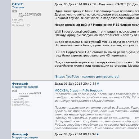
CADET
Дата: 05 Дек 2014 00:29:50 · Поправил: CADET (05 Дек
Участник
Одна точка зрения: Миг-31 провокационно приблизилс
Другая: мирно летел по своим делам в международном 
В любом случае, пилот классно подрезал потенциальн
с авг 2006
Самара
Новая холодная война? Норвежские F-16 близко про
Сообщений: 1500
Wall Street Journal сообщил, что инцидент произошел 
"международном воздушном пространстве к северу от 
Видео показывает, как Русский МиГ-31 вдруг пролетае
Норвежский пилот был здорово ошеломлен, но сумел от
В 2005 Норвежские F-16 самолеты были развернуты, чт
году было зарегистрировано уже 43 перехвата.
Представитель норвежских вооруженных сил заявил, бл
российского пилота или провокации со стороны Москвы
[Видео YouTube - нажмите для просмотра]
Фотограф
Дата: 05 Дек 2014 20:40:44
#
Модератор раздела
МОСКВА, 5 дек — РИА Новости.
Родственники пассажиров, погибших в катастрофе р
требуют, чтобы расследованием занялась ООН. Об э
с янв 2006
министру Нидерландов Марку Рютте.
Чкаловский-Круг
Сообщений: 25077
Письмо направлено от имени семей из Бельгии, Гер
провалили" процесс по установлению фактов и норм
улики на месте крушения самолета.
"Никому не известно, у кого какие обязанности, — 
Нидерландов нет координации, нет какого-либо руко
Родные погибших требуют от премьера Нидерландов
расследование на себя". По их словам, только такое
Фотограф
Дата: 06 Дек 2014 00:11:34
#
Модератор раздела