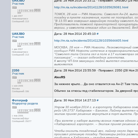
UA9JBO
Дата: 28 Ноя 2014 20:33:11 · Поправил: UA9JBO (28 Но
Участник
http://m.ria.ru/incidents/20141128/1035626081.html
ТОМСК, 28 ноя — РИА Новости. Самолет Ан-24, выпол
с дек 2007
посадку в пункте назначения, никто не пострадал, 
Нижневартовск
"В 13.55 мск совершил аварийную посадку самолет Ан
Сообщений: 213
Представитель томской транспортной прокуратуры 
версии, у самолета отказал один из двигателей. Ве
UA9JBO
Дата: 28 Ноя 2014 20:45:10
#
Участник
http://m.ria.ru/incidents/20141128/1035644405.html
МОСКВА, 28 ноя — РИА Новости. Легкомоторный самол
с дек 2007
сообщил РИА Новости источник в правоохранительны
Нижневартовск
"Самолет типа Cessna сел в поле в 17 километрах с
Сообщений: 213
пассажира", — сказал собеседник агентства.
К месту ЧП для эвакуации людей вылетел спасатель
выясняются.
2350
Дата: 28 Ноя 2014 23:55:59 · Поправил: 2350 (28 Ноя 2
Участник
AlexRS
За нижнее крыло... Да оно отвалится на Ан-2! Там тол
с ноя 2005
Москва
Обычно за откосы под стабилизатором. За дверной про
Сообщений: 336
Фотограф
Дата: 30 Ноя 2014 14:27:13
#
Модератор раздела
Утром 30 ноября 2014 г. в аэропорту Хабаровска со
рейс UN 2737 Хабаровск – Бангкок. Лайнер вылетел и
экипаж принял решение вернуться в порт вылета. П
с янв 2006
Чкаловский-Круг
-При взлете и наборе высоты возник помпаж одного 
Сообщений: 25077
«Хабаровский аэропорт». – Экипаж принял решение 
Чтобы снизить посадочный вес, лайнер около двух ча
произвел успешную посадку. Пассажиры рейса размещ
прибытие в Хабаровск – сегодня вечером.