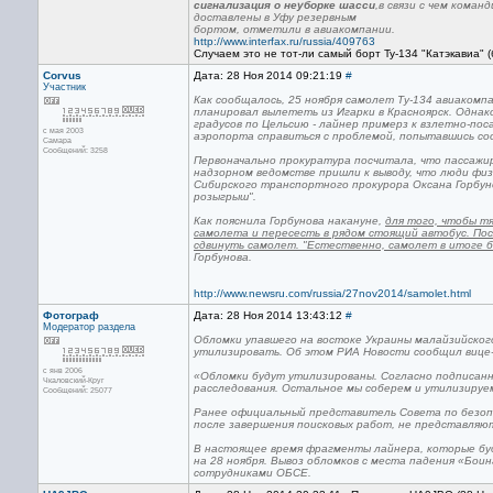
сигнализация о неуборке шасси
,в связи с чем кома
доставлены в Уфу резервным
бортом, отметили в авиакомпании.
http://www.interfax.ru/russia/409763
Случаем это не тот-ли самый борт Ту-134 "Катэкавиа" (
Corvus
Дата: 28 Ноя 2014 09:21:19
#
Участник
Как сообщалось, 25 ноября самолет Ту-134 авиакомпа
планировал вылететь из Игарки в Красноярск. Однако
градусов по Цельсию - лайнер примерз к взлетно-по
с мая 2003
аэропорта справиться с проблемой, попытавшись со
Самара
Сообщений: 3258
Первоначально прокуратура посчитала, что пассажи
надзорном ведомстве пришли к выводу, что люди фи
Сибирского транспортного прокурора Оксана Горбун
розыгрыш".
Как пояснила Горбунова накануне,
для того, чтобы т
самолета и пересесть в рядом стоящий автобус. Пос
сдвинуть самолет. "Естественно, самолет в итоге б
Горбунова.
http://www.newsru.com/russia/27nov2014/samolet.html
Фотограф
Дата: 28 Ноя 2014 13:43:12
#
Модератор раздела
Обломки упавшего на востоке Украины малайзийског
утилизировать. Об этом РИА Новости сообщил вице-
с янв 2006
«Обломки будут утилизированы. Согласно подписанн
Чкаловский-Круг
расследования. Остальное мы соберем и утилизируем
Сообщений: 25077
Ранее официальный представитель Совета по безоп
после завершения поисковых работ, не представляю
В настоящее время фрагменты лайнера, которые буд
на 28 ноября. Вывоз обломков с места падения «Боин
сотрудниками ОБСЕ.