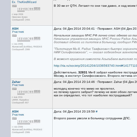
Ex. TheKindWizard
В 30 км от QTH. Летают-то они там давно, и над моим
с мар 2006
Орехово-Зуево
Сообщений: 2466
ASH
Дата: 04 Дек 2014 20:04:41 · Поправил: ASH (04 Дек 20
Участник
Начальник авиации МЧС РФ лично спас одного из пи
Начальник управления авиации МЧС России Радик Асы
доставил одного из пилотов в больницу, сообщил 
с сен 2006
Жуковский (ko95bo), RN3DAS
"Пилотируя Ми-8, Радик Тавфикович быстро сориенти
Сообщений: 2986
НИИ Склифосовского", — сказал собеседник агентств
В момент крушения самолета Асыльбаев выполнял по
http://ria.ru/society/20141204/1036593740.html#141771
Действительно,
32831
Ми-8 забрал наиболее пострадав
Москву, в институт Склифосовского. Второго летчика о
Zahar
Дата: 04 Дек 2014 20:14:46 · Поправил: Zahar (04 Дек 
Участник
молодец конечно что мимо не пролетел,
но почему одного забрал? почему не взял обоих летчи
как он определил, что тот наиболее пострадавший?
с янв 2011
URRR. RadarBox
Сообщений: 807
ASH
Дата: 04 Дек 2014 20:19:59
#
Участник
Второго ранее увезли в больницу сотрудники ДПС.
с сен 2006
Жуковский (ko95bo), RN3DAS
Сообщений: 2986