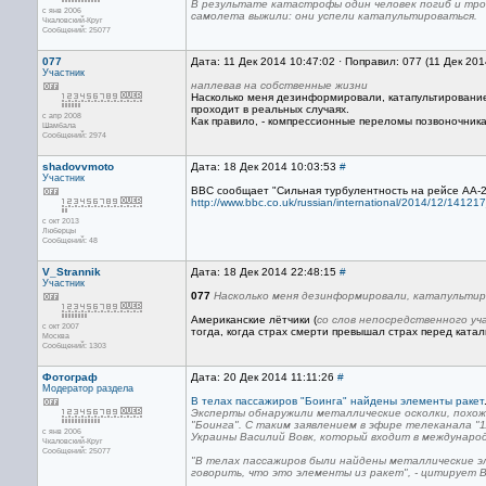
В результате катастрофы один человек погиб и трое
с янв 2006
самолета выжили: они успели катапультироваться.
Чкаловский-Круг
Сообщений: 25077
077
Дата: 11 Дек 2014 10:47:02 · Поправил: 077 (11 Дек 20
Участник
наплевав на собственные жизни
Насколько меня дезинформировали, катапультирование 
проходит в реальных случаях.
с апр 2008
Как правило, - компрессионные переломы позвоночника
Шамбала
Сообщений: 2974
shadovvmoto
Дата: 18 Дек 2014 10:03:53
#
Участник
BBC сообщает "Сильная турбулентность на рейсе AA-2
http://www.bbc.co.uk/russian/international/2014/12/14121
с окт 2013
Люберцы
Сообщений: 48
V_Strannik
Дата: 18 Дек 2014 22:48:15
#
Участник
077
Насколько меня дезинформировали, катапультир
Американские лётчики (
со слов непосредственного у
с окт 2007
тогда, когда страх смерти превышал страх перед катал
Москва
Сообщений: 1303
Фотограф
Дата: 20 Дек 2014 11:11:26
#
Модератор раздела
В телах пассажиров "Боинга" найдены элементы ракет
Эксперты обнаружили металлические осколки, похож
"Боинга". С таким заявлением в эфире телеканала "
с янв 2006
Украины Василий Вовк, который входит в междунаро
Чкаловский-Круг
Сообщений: 25077
"В телах пассажиров были найдены металлические э
говорить, что это элементы из ракет", - цитирует В