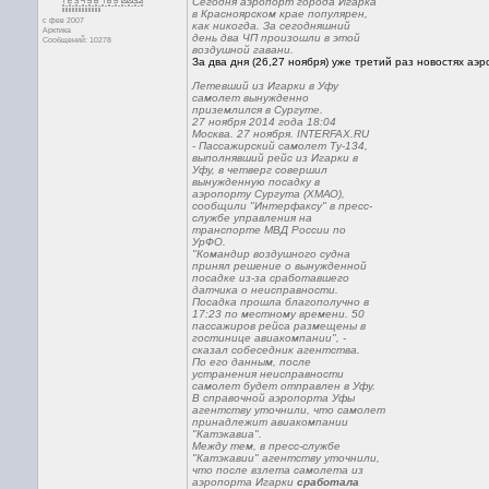
Сегодня аэропорт города Игарка
в Красноярском крае популярен,
с фев 2007
как никогда. За сегодняшний
Арктика
день два ЧП произошли в этой
Сообщений: 10278
воздушной гавани.
За два дня (26,27 ноября) уже третий раз новостях аэр
Летевший из Игарки в Уфу
самолет вынужденно
приземлился в Сургуте.
27 ноября 2014 года 18:04
Москва. 27 ноября. INTERFAX.RU
- Пассажирский самолет Ту-134,
выполнявший рейс из Игарки в
Уфу, в четверг совершил
вынужденную посадку в
аэропорту Сургута (ХМАО),
сообщили "Интерфаксу" в пресс-
службе управления на
транспорте МВД России по
УрФО.
"Командир воздушного судна
принял решение о вынужденной
посадке из-за сработавшего
датчика о неисправности.
Посадка прошла благополучно в
17:23 по местному времени. 50
пассажиров рейса размещены в
гостинице авиакомпании", -
сказал собеседник агентства.
По его данным, после
устранения неисправности
самолет будет отправлен в Уфу.
В справочной аэропорта Уфы
агентству уточнили, что самолет
принадлежит авиакомпании
"Катэкавиа".
Между тем, в пресс-службе
"Катэкавии" агентству уточнили,
что после взлета самолета из
аэропорта Игарки
сработала