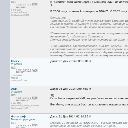
В "Склифе" скончался Сергей Рыбников, один из лётчик
:(
с янв 2006
В 2000 году окончил Армавирское ВВАУЛ. С 2002 года 
Чкаловский-Круг
Сообщений: 25077
Селиванов:
"Это был 20-й, крайний пункт выполнения задания. В
самолет выйти не сможет с этой высоты, которую мы 
По словам Селиванова, до этого момента все шло со
"Самолет проверялся на ограничение по параметрам
не хватает", - объясняет Селиванов
Летчик утверждает, что катапультирование было не
"Я не нажимал, соответственно, значит, Сергей, - г
По словам пилота, он катапультировался первым, си
всегда выполняется на самолетах с двухместным упр
поэтому Сергей пострадал больше, ему не хватило 
Olexx
Дата: 06 Дек 2014 00:30:36
#
Участник
....
с мая 2006
Москва
Сообщений: 3080
ASH
Дата: 06 Дек 2014 00:47:53
#
Участник
:(((
Если была открытая ЧМТ, то увы было не много шансов
с сен 2006
Вот блин, они всегда бьются за спасение машины, нап
Жуковский (ko95bo), RN3DAS
Сообщений: 2986
Фотограф
Дата: 11 Дек 2014 02:14:19
#
Модератор раздела
Москва. 10 декабря. INTERFAX.RU - Учебно-трениров
инвалидам, сообщает сайт газеты Le Figaro.