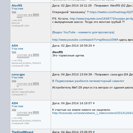
AlexRS
Дата: 02 Дек 2014 16:11:26 · Поправил: AlexRS (02 Дек
Участник
Очередной "малазиец" ?
https://twitter.com/hashtag/JQ
PS. Кстати,
http://www.inquisitr.com/1648774/russian-jet-fi
с янв 2007
с выпущенным шасси. Тогда это монтаж грубый ?!
Moscow
Сообщений: 1640
[Видео YouTube - нажмите для просмотра]
http://www.youtube.com/watch?v=sp6tosuU3WA
здесь вро
ASH
Дата: 02 Дек 2014 18:59:20
#
Участник
AlexRS
Это тормозные щитки.
с сен 2006
Жуковский (ko95bo), RN3DAS
Сообщений: 2986
caxa-gps
Дата: 04 Дек 2014 13:04:39 · Поправил: caxa-gps (04 Д
Участник
В Подмосковье разбился легкомоторный самолет
Истребитель МиГ-29 упал в ста метрах от здания школ
с фев 2014
Якутия, Намский район
Сообщений: 17
ASH
Дата: 04 Дек 2014 14:16:07
#
Участник
К счастью на земле никого не зацепило.
http://tvzvezda.ru/news/vstrane_i_mire/content/20141204
с сен 2006
Жуковский (ko95bo), RN3DAS
Сообщений: 2986
TheKindWizard
Дата: 04 Дек 2014 15:06:05
#