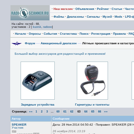
·
Наш магазин
·
Объявления
·
Рейтинг
·
Статьи
·
Част
·
Файлы
·
Диапазоны
·
Сигналы
·
Музей
·
Mods
·
LPD-
На сайте: гостей - 68,
участников - 2 [
kuorsk
,
radiooo
]
·
Начало
·
Опросы
·
События
·
Статистика
·
Поиск
·
Регистрация
·
Правила
·
FA
Форум
—›
Авиационный диапазон
—›
Лётные происшествия и катастро
Большой выбор аксессуаров для радиостанций и приемников!
Зарядные устройства
Гарнитуры и тангенты
Страница:
««
...
»»
1
2
3
60
61
62
63
64
65
66
Автор
Сообщение
SPEAKER
Дата: 28 Ноя 2014 04:50:42 · Поправил: SPEAKER (28 
Участник
26 ноября 2014, 13:19