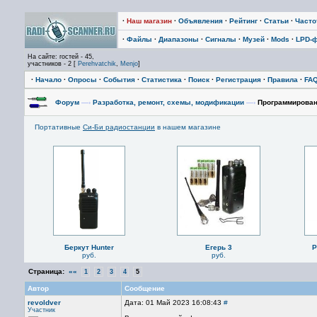
·
Наш магазин
·
Объявления
·
Рейтинг
·
Статьи
·
Част
·
Файлы
·
Диапазоны
·
Сигналы
·
Музей
·
Mods
·
LPD-
На сайте: гостей - 45,
участников - 2 [
Perehvatchik
,
Menjo
]
·
Начало
·
Опросы
·
События
·
Статистика
·
Поиск
·
Регистрация
·
Правила
·
FA
Форум
—›
Разработка, ремонт, схемы, модификации
—›
Программировани
Портативные
Си-Би радиостанции
в нашем магазине
Беркут Hunter
Егерь 3
P
руб.
руб.
Страница:
««
1
2
3
4
5
Автор
Сообщение
revoldver
Дата: 01 Май 2023 16:08:43
#
Участник