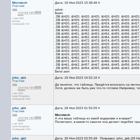
Microtech
Дата: 19 Ноя 2023 15:38:46
#
Участник
adviz:
$asm
.DB &H20, &H20, &H20, &H20, &H20, &H20, &H20, &H20
с июн 2004
.DB &H20, &H20, &H20, &H20, &H20, &H20, &H20, &H20
Москва
.DB &H20, &H21, &H22, &H23, &H24, &H25, &H26, &H27
Сообщений: 703
.DB &H30, &H31, &H32, &H33, &H34, &H35, &H36, &H37
.DB &H40, &H41, &H42, &H43, &H44, &H45, &H46, &H47
.DB &H50, &H51, &H52, &H53, &H54, &H55, &H56, &H57
.DB &H60, &H61, &H62, &H63, &H64, &H65, &H66, &H67
.DB &H70, &H71, &H72, &H73, &H74, &H75, &H76, &H77
.DB &H20, &H20, &H20, &H20, &H20, &H20, &H20, &H20
.DB &H20, &H20, &H20, &H20, &H20, &H20, &H20, &H20
.DB &H20, &H20, &H20, &H20, &H20, &H20, &H20, &H20
.DB &H20, &H20, &H20, &H20, &H20, &H20, &H20, &H20
.DB &H61, &H62, &H77, &H67, &H64, &H65, &H76, &H7A
.DB &H72, &H73, &H74, &H75, &H66, &H68, &H63, &H7E
.DB &H41, &H42, &H57, &H47, &H44, &H45, &H56, &H5A
.DB &H52, &H53, &H54, &H55, &H46, &H48, &H43, &H5E
$end asm
john_qkk
Дата: 19 Ноя 2023 16:52:16
#
Участник
Да понятно, что таблица. Придётся колхозить на питон
Хотя, должно же быть уже что-то готовое.Например, т
с авг 2003
Санкт-Петербург
Сообщений: 4343
john_qkk
Дата: 28 Ноя 2023 01:52:05
#
Участник
Microtech
А эта ваша таблица из какой кодировки и в какую?
Посмотрел, в каком-то смысле она делает подобие тр
с авг 2003
Санкт-Петербург
Сообщений: 4343
john_qkk
Дата: 28 Ноя 2023 03:55:49 · Поправил: john_qkk (28 Н