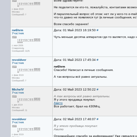
Всем здравствуйте!
Не поделится ли кто-то, пожалуйста, контактами возмо
с фев 2019
Москва
И параллельный вопрос об этом: нет ли у кого-то e-ma
Сообщений: 7
что-то давно не появлялся тут (в личные сообщения, е
Всем спасибо заранее!
rw6hrm
Дата: 01 Май 2023 16:19:50
#
Участник
Чуть меньше десятка аппаратов где-то валяется, надо н
с июл 2005
Ставрополь
Сообщений: 1125
revoldver
Дата: 01 Май 2023 17:45:34
#
Участник
rw6hrm
Спасибо! Написал в личные сообщения.
с фев 2019
А так вопросы всё равно актуальны.
Москва
Сообщений: 7
MichelV
Дата: 02 Май 2023 12:50:22
#
Участник
А так вопросы всё равно актуальны.
Я у этого продавца покупал:
Авито
с дек 2019
Все работает, брал на 430Мгц.
Москва
Сообщений: 11
revoldver
Дата: 02 Май 2023 17:46:07
#
Участник
Я у этого продавца покупал:
Авито
с фев 2019
Огромнейшее спасибо за информацию! Уже связался у