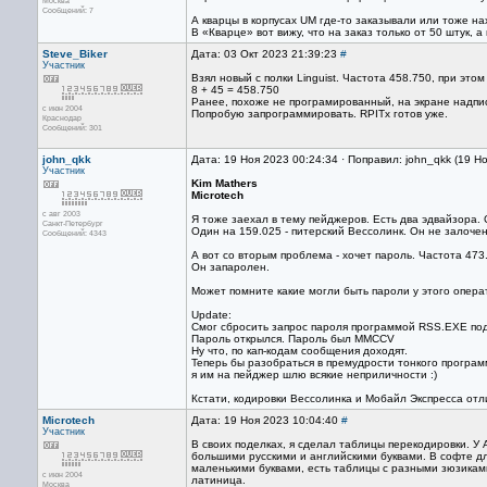
Москва
Сообщений: 7
А кварцы в корпусах UM где-то заказывали или тоже н
В «Кварце» вот вижу, что на заказ только от 50 штук, 
Steve_Biker
Дата: 03 Окт 2023 21:39:23
#
Участник
Взял новый с полки Linguist. Частота 458.750, при это
8 + 45 = 458.750
Ранее, похоже не програмированный, на экране надпи
с июн 2004
Попробую запрограммировать. RPITx готов уже.
Краснодар
Сообщений: 301
john_qkk
Дата: 19 Ноя 2023 00:24:34 · Поправил: john_qkk (19 Н
Участник
Kim Mathers
Microtech
с авг 2003
Я тоже заехал в тему пейджеров. Есть два эдвайзора.
Санкт-Петербург
Один на 159.025 - питерский Вессолинк. Он не залоч
Сообщений: 4343
А вот со вторым проблема - хочет пароль. Частота 473
Он запаролен.
Может помните какие могли быть пароли у этого опер
Update:
Смог сбросить запрос пароля программой RSS.EXE под
Пароль открылся. Пароль был MMCCV
Ну что, по кап-кодам сообщения доходят.
Теперь бы разобраться в премудрости тонкого програм
я им на пейджер шлю всякие неприличности :)
Кстати, кодировки Вессолинка и Мобайл Экспресса отл
Microtech
Дата: 19 Ноя 2023 10:04:40
#
Участник
В своих поделках, я сделал таблицы перекодировки. У
большими русскими и английскими буквами. В софте д
маленькими буквами, есть таблицы с разными зюзиками
с июн 2004
латиница.
Москва