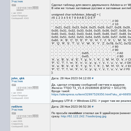
Участник
Сделал таблицу для своего двуязычного Advisor-а от W
В нём же только заглавные русские и заглавные англий
с авг 2003
unsigned char toAdvisor_bilang[] = {
Санкт-Петербург
//0 1 2 3 4 5 6 7 8 9 A B C D E F
Сообщений: 4343
' ', ' ', ' ', ' ', ' ', ' ', ' ', ' ', ' ', ' ', ' ', ' ', ' ', ' ', ' ', ' ', // 00
' ', ' ', ' ', ' ', ' ', ' ', ' ', ' ', ' ', ' ', ' ', ' ', ' ', ' ', ' ', ' ', // 10
' ', 0x21, 0x22, 0x23, 0x24, 0x25, 0x26, 0x27, 0x28, 0x29
0x30, 0x31, 0x32, 0x33, 0x34, 0x35, 0x36, 0x37, 0x38, 0x
0x40, 0x41, 0x42, 0x43, 0x44, 0x45, 0x46, 0x47, 0x48, 0x
0x50, 0x51, 0x52, 0x53, 0x54, 0x55, 0x56, 0x57, 0x58, 0x
0x60, 'A', 'B', 'C', 'D', 'E', 'F', 'G', 'H', 'I', 'J', 'K', 'L', 'M', 'N', '
'P', 'Q', 'R', 'S', 'T', 'U', 'V', 'W', 'X', 'Y', 'Z', 0x7B, 0x7C, 0
' ', ' ', ' ', ' ', ' ', ' ', ' ', ' ', ' ', ' ', ' ', ' ', ' ', ' ', ' ', ' ', // 80
' ', ' ', ' ', ' ', ' ', ' ', ' ', ' ', ' ', ' ', ' ', ' ', ' ', ' ', ' ', ' ', // 90
' ', ' ', ' ', ' ', ' ', ' ', ' ', ' ', 0x65, ' ', ' ', ' ', ' ', ' ', ' ', ' ', // A0
' ', ' ', ' ', ' ', ' ', ' ', ' ', ' ', 0x45, ' ', ' ', ' ', ' ', ' ', ' ', ' ', // B0
'A', 'a', 'B', 'b', 'd', 'E', 'f', 'g', 'h', 'i', 'K', 'j', 'M', 'H', 'O', 'k', // C
'P', 'C', 'T', 'l', 'm', 'X', 'n', 'o', 'p', 'q', 'r', 's', 't', 'u', 'v', 'w', // D0
'A', 'a', 'B', 'b', 'd', 'E', 'f', 'g', 'h', 'i', 'K', 'j', 'M', 'H', 'O', 'k', // E
'P', 'C', 'T', 'l', 'm', 'X', 'n', 'o', 'p', 'q', 'r', 's', 't', 'u', 'v', 'w' // F0
};
john_qkk
Дата: 28 Ноя 2023 04:12:00
#
Участник
Да, сделал отправку сообщений скетчем в ардуине.
Железо TTGO T3_V1.6 20180606 (ESP32 + SX1278)
Вроде такой:
с авг 2003
https://aliexpress.ru/item/32997529350.html?sku_id=669
Санкт-Петербург
Сообщений: 4343
Декодер UTF-8 -> Windows-1251 -> pager там же реали
rw6hrm
Дата: 28 Ноя 2023 06:52:36
#
Участник
По просьбе
revoldver
откопал аж 9 эдвайзеров (нижнего
сразу.
http://62.122.242.7/asdio/pag.jpg
с июл 2005
Ставрополь
Сообщений: 1125