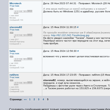
Microtech
Дата: 28 Ноя 2023 07:44:31 · Поправил: Microtech (28 
Участник
А эта ваша таблица из какой кодировки и в какую?
Должна быть из Windows 1251 в адвайзер, русские бол
с июн 2004
Москва
Сообщений: 703
slavonu82
Дата: 15 Фев 2024 11:30:15
#
Участник
По просьбе revoldver откопал аж 9 эдвайзеров (нижне
сразу.
http://62.122.242.7/asdio/pag.jpg
На фото увидел наклейки "Таском". Какая у них частота
с мар 2017
Перебрал много частот при передаче на этот код, нич
Нижний Новгород
тыка пробую.
Сообщений: 1
haba
Дата: 15 Фев 2024 12:56:30
#
Участник
вспомнил что у меня лежит целая пластиковая кассета 
с авг 2003
Москва
Сообщений: 7129
rw6hrm
Дата: 15 Фев 2024 17:23:05 · Поправил: rw6hrm (15 Фе
Участник
slavonu82
, номер, высвечивающийся на экране, и кейп
передачи, и ещё куча нюансов,...
Пейджеры с фоточки ушли через Авито в Столичную. Та
с июл 2005
...а Таском ранее работал на 153,825 и 159,6375 (скор
Ставрополь
Сообщений: 1125
Страница:
««
1
2
3
4
5
Создавать сообщения могут только зарегистрированные участники фо