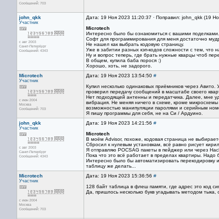
Сообщений: 703
john_qkk
Дата: 19 Ноя 2023 11:20:37 · Поправил: john_qkk (19 Н
Участник
Microtech
Интересно было бы ознакомиться с вашими поделками
Софт для программирования для меня достаточно муд
с авг 2003
Не нашел как выбрать кодовую страницу.
Санкт-Петербург
Уже в забитии разных кэп-кодов сложности с тем, что н
Сообщений: 4343
Ну и вопрос теперь, где брать нужные кварцы чтоб пер
В общем, купила баба порося :)
Хорошо, хоть, не задорого.
Microtech
Дата: 19 Ноя 2023 13:54:50
#
Участник
Купил несколько одинаковых приёмников через Авито. 
проверил передачу сообщений в масштабе своего кварта
Нет подходящей антенны и передатчика. Далее, мне уда
с июн 2004
вибрация. Не меняя ничего в схеме, кроме микросхемы
Москва
возможностью манипуляции паролями и серийным ном
Сообщений: 703
Я пишу программы для себя, не на Си / Ардуино.
john_qkk
Дата: 19 Ноя 2023 14:21:56
#
Участник
Microtech
В моём Advisor, похоже, кодовая страница не выбирает
Сбросил к нулевым установкам, всё равно рисует кири
с авг 2003
Я отправляю POCSAG пакеты в пейджер или через HackR
Санкт-Петербург
Пока что это всё работает в пределах квартиры. Надо 
Сообщений: 4343
Интересно было бы автоматизировать перекодировку из
таблицу же делать...
Microtech
Дата: 19 Ноя 2023 15:36:56
#
Участник
128 байт таблица в флеш памяти, где адрес это код с
Да, пришлось несколько букв угадывать методом тыка,
с июн 2004
Москва
Сообщений: 703