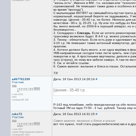
Сообщений: 2981
"жизнь есть". Именно в ФМ - т.н. низовая или "техноло
соревнований. Не помешает также дома и особенно в м
во время "прохода").
С мыльницами 897/857 не связывайтесь-пустая трата де
нормальный, неушатаный берите не задумываясь. У мен
навсегда. Ценник - 35-40 т.р, не более. Неплохи для 
качеством - 90-х. Ц. 20-25. т.р. Ну или что нибудь из
бы, много мнений, но 2000-й и хороший аппарат, но и
безповоротно...
2. Солидарен с
Слесарь
. Если не хотите ремонтирова
трансивер возможно будет. В 4-6 т.р. можно уложиться
3. Тюнер - обязательно. Если есть руки и одолевают м
3-10 т.р. Не помешает также антенный коммутатор, де
практике.
4. Антенн должно быть много, а не одна верёвка в фо
УКВ-направленные сегодня тоже легче купить, чем стро
поворотки и пр. А простенькие вертикалы, диполя и ра
трос (струну), по нему все кабели наверх. А там по ме
5. См. и читайте ссылки.
6. Самое важное: желание и блеск в глазах. Остальное 
73!
a467761330
Дата: 16 Сен 2013 14:26:14
#
Участник
Ценник - 35-40 т.р
с июн 2010
ПФО
Сообщений: 208
Р-143 под пломбами, либо переделанная на обе полосы
Готовый УМ на паре ГУ-50 - 3 тыс. рублей. Тюнер ему н
ruks72
Дата: 16 Сен 2013 14:31:15
#
Участник
Самое важное: желание и блеск в глазах
вот что нужно, чтоб стать радиолюбителем) как и в др
с янв 2007
Саров Нижегородская область
Сообщений: 2351