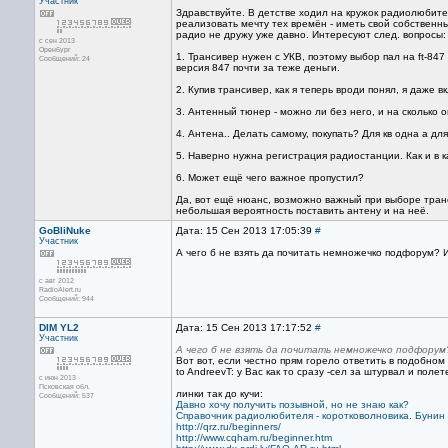
Участник
Здравствуйте. В детстве ходил на кружок радиолюбите
реализовать мечту тех времён - иметь свой собственны
радио не дружу уже давно. Интересуют след. вопросы:
с сен 2013
Оренбург
1. Трансивер нужен с УКВ, поэтому выбор пал на ft-84
Сообщений: 24
версия 847 почти за теже деньги.
2. Купив трансивер, как я теперь вроди понял, я даже
3. Антенный тюнер - можно ли без него, и на сколько 
4. Антена.. Делать самому, покупать? Для кв одна а д
5. Наверно нужна регистрация радиостанции. Как и в к
6. Может ещё чего важное пропустил?
Да, вот ещё нюанс, возможно важный при выборе транси
небольшая вероятность поставить антену и на неё.
GoBliNuke
Дата: 15 Сен 2013 17:05:39
#
Участник
А чего б не взять да почитать немножечко подфорум? И
с авг 2012
RadioAlert.ru
Сообщений: 944
DIM YL2
Дата: 15 Сен 2013 17:17:52
#
Участник
А чего б не взять да почитать немножечко подфорум
Вот вот, если честно прям горело ответить в подобном д
to AndreevT: у Вас как то сразу -сел за штурвал и полет
с июн 2013
Псковская обл.
линки так до кучи:
Сообщений: 537
Давно хочу получить позывной, но не знаю как?
Справочник радиолюбителя - коротковолновика. Бунин С.
http://qrz.ru/beginners/
http://www.cqham.ru/beginner.htm