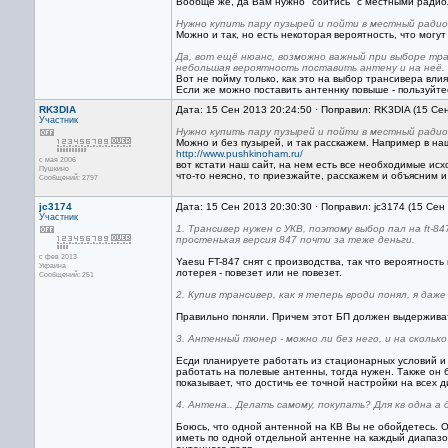
Вообще же, да Вам нужно "сойтись" с местными радиол
Нужно купить пару пузырей и пойти в местный радио
Можно и так, но есть некоторая вероятность, что могут 
Да, вот ещё нюанс, возможно важный при выборе тран
небольшая вероятность поставить антену и на неё.
Вот не пойму только, как это на выбор трансивера вли
Если же можно поставить антеннку повыше - пользуйте
RK3DIA
Дата: 15 Сен 2013 20:24:50 · Поправил: RK3DIA (15 Се
Участник
Нужно купить пару пузырей и пойти в местный радио
Можно и без пузырей, и так расскажем. Например в наш
http://www.pushkinoham.ru/
с мая 2006
вот кстати наш сайт, на нем есть все необходимые исхо
Пушкино
что-то неясно, то приезжайте, расскажем и объясним и
Сообщений: 2797
jc3174
Дата: 15 Сен 2013 20:30:30 · Поправил: jc3174 (15 Сен
Участник
1. Трансивер нужен с УКВ, поэтому выбор пал на ft-
простенькая версия 847 почти за теже деньги.
с фев 2013
Yaesu FT-847 снят с производства, так что вероятност
Украина
лотерея - повезет или не повезет.
Сообщений: 251
2. Купив трансивер, как я теперь вроди понял, я да
Правильно поняли. Причем этот БП должен выдерживат
3. Антенный тюнер - можно ли без него, и на сколько
Есди планируете работать из стационарных условий и 
работать на полевые антенны, тогда нужен. Также он 
показывает, что достичь ее точной настройки на всех 
4. Антена.. Делать самому, покупать? Для кв одна а
Боюсь, что одной антенной на КВ Вы не обойдетесь. 
иметь по одной отдельной антенне на каждый диапазон