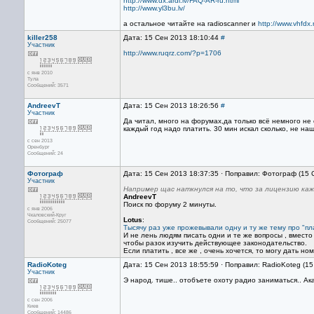
http://www.dx.ardi.lv/FAQ-AR-ru.html
http://www.yl3bu.lv/
а остальное читайте на radioscanner и
http://www.vhfdx.
killer258
Дата: 15 Сен 2013 18:10:44
#
Участник
http://www.ruqrz.com/?p=1706
с янв 2010
Тула
Сообщений: 3571
AndreevT
Дата: 15 Сен 2013 18:26:56
#
Участник
Да читал, много на форумах,да только всё немного не 
каждый год надо платить. 30 мин искал сколько, не на
с сен 2013
Оренбург
Сообщений: 24
Фотограф
Дата: 15 Сен 2013 18:37:35 · Поправил: Фотограф (15 
Участник
Например щас наткнулся на то, что за лицензию кажд
AndreevT
Поиск по форуму 2 минуты.
с янв 2006
Чкаловский-Круг
Lotus
:
Сообщений: 25077
Тысячу раз уже прожевывали одну и ту же тему про "пла
И не лень людям писать одни и те же вопросы , вместо 
чтобы разок изучить действующее законодательство.
Если платить , все же , очень хочется, то могу дать но
RadioKoteg
Дата: 15 Сен 2013 18:55:59 · Поправил: RadioKoteg (1
Участник
Э народ. тише.. отобъете охоту радио заниматься.. А
с сен 2006
Киев
Сообщений: 14486