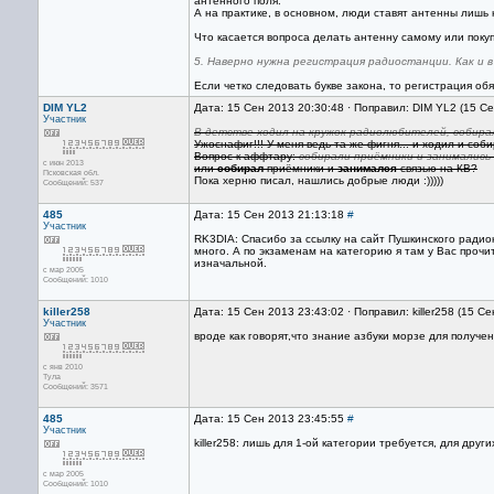
антенного поля.
А на практике, в основном, люди ставят антенны лишь
Что касается вопроса делать антенну самому или поку
5. Наверно нужна регистрация радиостанции. Как и в
Если четко следовать букве закона, то регистрация об
DIM YL2
Дата: 15 Сен 2013 20:30:48 · Поправил: DIM YL2 (15 С
Участник
В детстве ходил на кружок радиолюбителей, собирал
Ужоснафиг!!! У меня ведь та же фигня... и ходил и соби
Вопрос к аффтару:
собирали приёмники и занимались 
с июн 2013
или
собирал
приёмники и
занимался
связью на КВ?
Псковская обл.
Пока херню писал, нашлись добрые люди :)))))
Сообщений: 537
485
Дата: 15 Сен 2013 21:13:18
#
Участник
RK3DIA: Спасибо за ссылку на сайт Пушкинского радио
много. А по экзаменам на категорию я там у Вас прочи
изначальной.
с мар 2005
Сообщений: 1010
killer258
Дата: 15 Сен 2013 23:43:02 · Поправил: killer258 (15 С
Участник
вроде как говорят,что знание азбуки морзе для получе
с янв 2010
Тула
Сообщений: 3571
485
Дата: 15 Сен 2013 23:45:55
#
Участник
killer258: лишь для 1-ой категории требуется, для других
с мар 2005
Сообщений: 1010