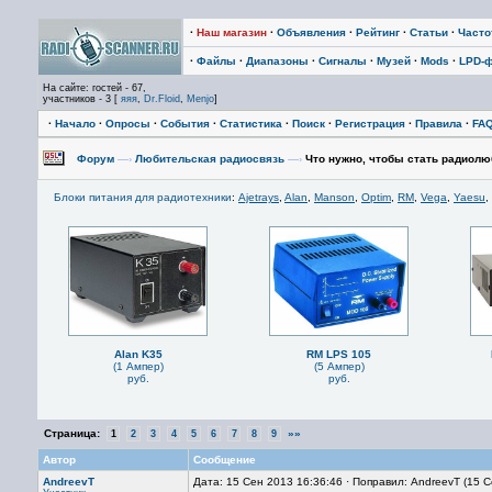
·
Наш магазин
·
Объявления
·
Рейтинг
·
Статьи
·
Част
·
Файлы
·
Диапазоны
·
Сигналы
·
Музей
·
Mods
·
LPD-
На сайте: гостей - 67,
участников - 3 [
яяя
,
Dr.Floid
,
Menjo
]
·
Начало
·
Опросы
·
События
·
Статистика
·
Поиск
·
Регистрация
·
Правила
·
FA
Форум
—›
Любительская радиосвязь
—›
Что нужно, чтобы стать радиол
Блоки питания для радиотехники
:
Ajetrays
,
Alan
,
Manson
,
Optim
,
RM
,
Vega
,
Yaesu
,
Alan K35
RM LPS 105
(1 Ампер)
(5 Ампер)
руб.
руб.
Страница:
»»
1
2
3
4
5
6
7
8
9
Автор
Сообщение
AndreevT
Дата: 15 Сен 2013 16:36:46 · Поправил: AndreevT (15 