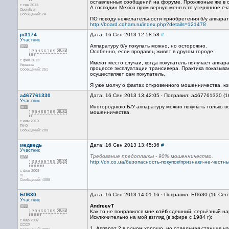
оставленных сообщений на форуме. Прожжоные же в 
с сен 2013
А господин Mexico прям вернул меня в то утерянное сч
Оренбург
Сообщений: 24
ПО поводу нежелательности приобретения б/у аппарату
http://board.cqham.ru/index.php?details=121478
jc3174
Дата: 16 Сен 2013 12:58:58
#
Участник
Аппаратуру б/у покупать можно, но осторожно.
Особенно, если продавец живет в другом городе.
с фев 2013
Имеют место случаи, когда покупатель получает аппар
Украина
процессе эксплуатации трансивера. Практика показывае
Сообщений: 251
осуществляет сам покупатель.
Я уже молчу о фактах откровенного мошенничества, ко
a467761330
Дата: 16 Сен 2013 13:42:05 · Поправил: a467761330 (1
Участник
Иногороднюю Б/У аппаратуру можно покупать только в
мошенничества.
с июн 2010
ПФО
Сообщений: 208
медведь
Дата: 16 Сен 2013 13:45:36
#
Участник
Требование предоплаты - 90% мошенничество.
http://dx.co.ua/безопасность-покупок/признаки-не-честн
с фев 2008
///
Сообщений: 4088
БП630
Дата: 16 Сен 2013 14:01:16 · Поправил: БП630 (16 Сен
Участник
AndreevT
Как то не понравился мне
стёб
сдешний, серьёзный нар
Исключительно на мой взгляд (в эфире с 1984 г):
с мар 2007
CCCP
1. Аппарат 2 в одном хорошо, но отдельная станция н