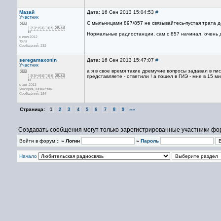
Мазай
Дата: 16 Сен 2013 15:04:53
#
Участник
С мыльницами 897/857 не связывайтесь-пустая трата д
Нормальные радиостанции, сам с 857 начинал, очень 
с июл 2012
Тула
Сообщений: 232
seregamaxonin
Дата: 16 Сен 2013 15:47:07
#
Участник
а я в свое время такие дремучие вопросы задавал в пи
представляете - ответили ! а пошел в ГИЭ - мне в 15 
с авг 2013
Ушсорка, Казахстан
Сообщений: 184
Страница:
»»
1
2
3
4
5
6
7
8
9
Создавать сообщения могут только зарегистрированные участники фо
Войти в форум ::
» Логин
»
Пароль
Начало