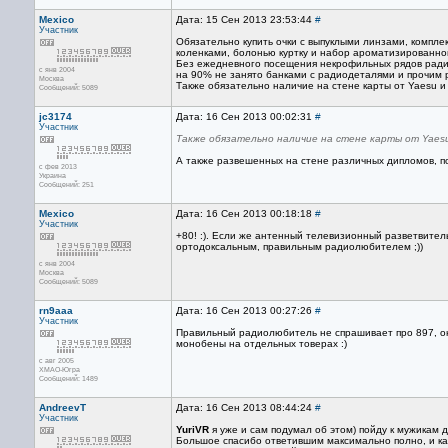
Mexico
Дата: 15 Сен 2013 23:53:44
#
Участник
Обязательно купить очки с выпуклыми линзами, компле
коленками, болонью куртку и набор ароматизированно
Без ежедневного посещения некрофильных рядов радио
с янв 2004
на 90% не занято банками с радиодеталями и прочим
Москва
Также обязательно наличие на стене карты от Yaesu и 
Сообщений: 5089
jc3174
Дата: 16 Сен 2013 00:02:31
#
Участник
Также обязательно наличие на стене карты от Yaesu
А также развешенных на стене различных дипломов, пос
с фев 2013
Украина
Сообщений: 251
Mexico
Дата: 16 Сен 2013 00:18:18
#
Участник
+80! :). Если же антенный телевизионный разветвитель 
ортодоксальным, правильным радиолюбителем ;))
с янв 2004
Москва
Сообщений: 5089
rn9aaa
Дата: 16 Сен 2013 00:27:26
#
Участник
Правильный радиолюбитель не спрашивает про 897, о
монобены на отдельных товерах :)
с авг 2005
ХМАО-Югра
Сообщений: 1489
AndreevT
Дата: 16 Сен 2013 08:44:24
#
Участник
YuriVR
я уже и сам подумал об этом) пойду к мужикам д
Большое спасибо ответившим максимально полно, и ка