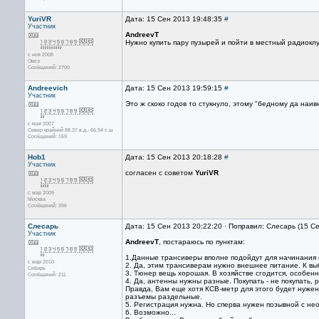
YuriVR
Дата: 15 Сен 2013 19:48:35
#
Участник
AndreevT
Нужно купить пару пузырей и пойти в местный радиоклу
с ноя 2008
Омск
Сообщений: 2700
Andreevich
Дата: 15 Сен 2013 19:59:15
#
Участник
Это ж скоко годов то стукнуло, этому "бедному да наив
с мая 2007
Север крайний 88.37 в.д.- 66.94 с.ш
Сообщений: 159
Hob1
Дата: 15 Сен 2013 20:18:28
#
Участник
согласен с советом
YuriVR
с мар 2009
Москва
Сообщений: 396
Слесарь
Дата: 15 Сен 2013 20:22:20 · Поправил: Слесарь (15 С
Участник
AndreevT
, постараюсь по пунктам:
1.Данные трансиверы вполне подойдут для начинания с
с мар 2010
2. Да, этим трансиверам нужно внешнее питание. К выб
Сибирь
3. Тюнер вещь хорошая. В хозяйстве сгодится, особен
Сообщений: 211
4. Да, антенны нужны разные. Покупать - не покупать,
Правда, Вам еще хотя КСВ-метр для этого будет нуже
разъемы раздельные.
5. Регистрация нужна. Но сперва нужен позывной с не
6. Возможно...