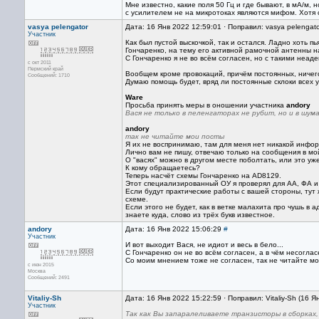
Мне известно, какие поля 50 Гц и где бывают, в мА/м,
с усилителем не на микротоках являются мифом. Хотя
vasya pelengator
Дата: 16 Янв 2022 12:59:01 · Поправил: vasya pelengat
Участник
Как был пустой выскочкой, так и остался. Ладно хоть п
Гончаренко, на тему его активной рамочной антенны н
С Гончаренко я не во всём согласен, но с такими неад
с окт 2011
Пермский край
Вообщем кроме провокаций, причём постоянных, ничего
Сообщений: 1710
Думаю помощь будет, вряд ли постоянные склоки всех у
Ware
Просьба принять меры в оношении участника
andory
Вася не только в пеленгаторах не рубит, но и в шу
andory
так не читайте мои посты
Я их не воспринимаю, там для меня нет никакой инфо
Лично вам не пишу, отвечаю только на сообщения в мо
О "васях" можно в другом месте поболтать, или это уж
К кому обращаетесь?
Теперь насчёт схемы Гончаренко на AD8129.
Этот специализированный ОУ я проверял для АА, ФА и
Если будут практические работы с вашей стороны, тут 
схеме.
Если этого не будет, как в ветке малахита про чушь в 
знаете куда, слово из трёх букв известное.
andory
Дата: 16 Янв 2022 15:06:29
#
Участник
И вот выходит Вася, не идиот и весь в бело...
С Гончаренко он не во всём согласен, а в чём несоглас
Со моим мнением тоже не согласен, так не читайте мои
с июн 2015
Москва
Сообщений: 2491
Vitaliy-Sh
Дата: 16 Янв 2022 15:22:59 · Поправил: Vitaliy-Sh (16 
Участник
Так как Вы запаралеливаете транзисторы в сборках,