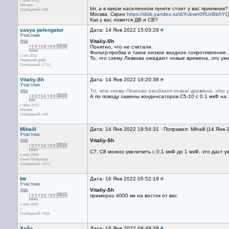
с фев 2021
Москва
btr, а в каком населенном пункте стоит у вас приемник
Сообщений: 649
Москва. Скрин
https://disk.yandex.ru/d/Xvbwn0RUvBbhY
Как у вас ловится ДВ и СВ?
vasya pelengator
Дата: 14 Янв 2022 15:03:29
#
Участник
Vitaliy-Sh
Понятно, что не считали.
Фильтр-пробка и такое низкое входное сопротивление..
с окт 2011
То, что схему Левкова ожидают новые времена, это уже
Пермский край
Сообщений: 1710
Vitaliy-Sh
Дата: 14 Янв 2022 19:20:38
#
Участник
То, что схему Левкова ожидают новые времена, это у
А по поводу замены конденсаторов С5-10 с 0.1 мкФ на
с фев 2021
Москва
Сообщений: 649
Mihaill
Дата: 14 Янв 2022 19:54:31 · Поправил: Mihaill (14 Янв
Участник
Vitaliy-Sh
C7, C8 можно увеличить с 0,1 мкФ до 1 мкФ, это даст у
с мар 2006
Санкт-Петербург
Сообщений: 1571
btr
Дата: 16 Янв 2022 05:52:19
#
Участник
Vitaliy-Sh
примерно 4000 км на восток от вас
с июн 2007
1
Сообщений: 1926
Хайо
Дата: 16 Янв 2022 09:48:38
#