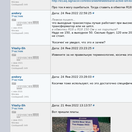
http://lz1aq.signacor.com/docs/wsml/wideband-active-sm-l
Москва
Сообщений: 649
Про ток я могу ошибаться. Тогда ставить в обмотки R1
andory
Дата: 24 Янв 2022 22:59:25
#
Участник
Левков пишет...
что выходные транзисторы лучше работают при высоко
трансформатор или не шптл.
с июн 2015
в обмотки R18 и R18 150 Ом и не париться?
Москва
Надо не 150, а выходное 50. Сколько будет, 120 или 2
Сообщений: 2491
не стоит.
'Косичек' не увидел, что это и зачем?
Vitaliy-Sh
Дата: 24 Янв 2022 23:23:25
#
Участник
Извините за не правильную терминологию, косичка это
с фев 2021
Москва
Сообщений: 649
andory
Дата: 24 Янв 2022 23:28:03
#
Участник
Косички тоже используют, но это достаточно специфич
с июн 2015
Москва
Сообщений: 2491
Vitaliy-Sh
Дата: 21 Фев 2022 13:13:57
#
Участник
Вот пришли платы.
с фев 2021
Москва
Сообщений: 649