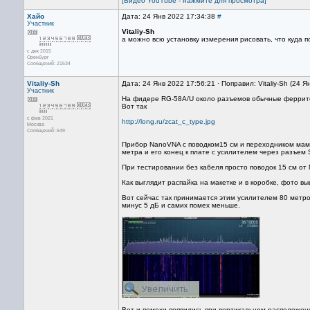
[Видео YouTube - нажмите для просмотра]
Хайо
Дата: 24 Янв 2022 17:34:38
#
Участник
Vitaliy-Sh
а можно всю установку измерения рисовать, что куда п
с дек 2015
Оренбург
Сообщений: 21534
Vitaliy-Sh
Дата: 24 Янв 2022 17:56:21 · Поправил: Vitaliy-Sh (24 
Участник
На фидере RG-58A/U около разъемов обычные ферритовы
Вот так
с фев 2021
http://long.ru/zcat_c_type.jpg
Москва
Сообщений: 649
Прибор NanoVNA с поводком15 см и переходником мама
метра и его конец к плате с усилителем через разъем
При тестировании без кабеля просто поводок 15 см от
Как выглядит распайка на макетке и в коробке, фото вы
Вот сейчас так принимается этим усилителем 80 метро
минус 5 дБ и самих помех меньше.
Вот и помехи появились при вертикальном расположен