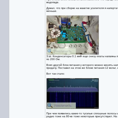
водопаде.
Думал, что при сборке на макетке усилителя я напор
меньше.
З.Ы. Конденсаторы 0.1 мкФ еще снизу платы напаяны 
по 200 Ом.
Взял другой блок питания у которого можно менять нап
придачу. Поставил на этом же блоке питания 12 вольт, 
Вот так стало:
При чем появились какие-то тусклые сплошные полосы 
радио тоже на 80-ке тоже некоторые присутствуют. На 