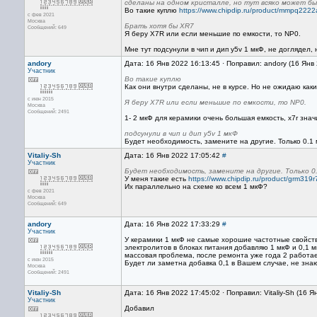
сделаны на одном кристалле, но тут всяко может бы
Во такие куплю
https://www.chipdip.ru/product/mmpq2222a-
с фев 2021
Москва
Брать хотя бы XR7
Сообщений: 649
Я беру X7R или если меньшие по емкости, то NP0.
Мне тут подсунули в чип и дип y5v 1 мкФ, не доглядел
andory
Дата: 16 Янв 2022 16:13:45 · Поправил: andory (16 Янв
Участник
Во такие куплю
Как они внутри сделаны, не в курсе. Но не ожидаю каки
с июн 2015
Я беру X7R или если меньшие по емкости, то NP0.
Москва
Сообщений: 2491
1- 2 мкФ для керамики очень большая емкость, x7r зн
подсунули в чип и дип y5v 1 мкФ
Будет необходимость, замените на другие. Только 0.1 
Vitaliy-Sh
Дата: 16 Янв 2022 17:05:42
#
Участник
Будет необходимость, замените на другие. Только 0.
У меня такие есть
https://www.chipdip.ru/product/grm319
Их параллельно на схеме ко всем 1 мкФ?
с фев 2021
Москва
Сообщений: 649
andory
Дата: 16 Янв 2022 17:33:29
#
Участник
У керамики 1 мкФ не самые хорошие частотные свойств
электролитов в блоках питания добавляю 1 мкФ и 0,1 
массовая проблема, после ремонта уже года 2 работае
с июн 2015
Будет ли заметна добавка 0,1 в Вашем случае, не знаю,
Москва
Сообщений: 2491
Vitaliy-Sh
Дата: 16 Янв 2022 17:45:02 · Поправил: Vitaliy-Sh (16 
Участник
Добавил