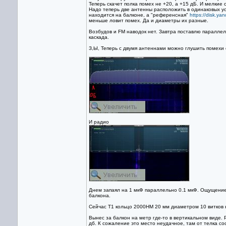
Теперь скачет полка помех не +20, а +15 дБ. И мелкие 
Надо теперь две антенны расположить в одинаковых усл
находится на балконе, а "референсная"
https://disk.y
меньше ловит помех. Да и диаметры их разные.
Возбудов и FM наводок нет. Завтра поставлю паралле
каскада.
З,Ы, Теперь с двумя антеннами можно глушить помехи с
И радио
Днем запаял на 1 мкФ параллельно 0.1 мкФ. Ощущение 
балкона.
Сейчас T1 кольцо 2000НМ 20 мм диаметром 10 витков к
Вынес за балкон на метр где-то в вертикальном виде.
дб. К сожаление это место неудачное, там от телка со