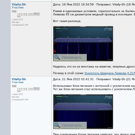
Vitaliy-Sh
Дата: 19 Янв 2022 16:34:59 · Поправил: Vitaliy-Sh (19 
Участник
Рамки в одинаковых условиях, горизонтально за балко
Левкова 65 см диаметром медный провод в изоляции. 
с фев 2021
Вот такая разница.
Москва
Сообщений: 649
Надеюсь это из-за монтажа на макетке, покупных дрос
Почему в этой схеме
Усилитель Шавдара Левкова (LZ1A
Vitaliy-Sh
Дата: 21 Янв 2022 02:41:31 · Поправил: Vitaliy-Sh (21 
Участник
Использовал блок питания с антенной с усилителем на
Тот же блок питания стал использовать с усилителем Лев
с фев 2021
Москва
Сообщений: 649
При отключении блока питания заметил, что перед тем