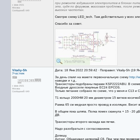
при ремонте вздувшихся электролитов в блоках пита
с фев 2021
это, судя по форумам, массовая проблема, после ре
Москва
высоких частотах.
Сообщений: 649
Смотрю схему LED_tech. Там действительно у всех эле
Спасибо за совет.
Vitaliy-Sh
Дата: 18 Янв 2022 20:59:42 · Поправил: Vitaliy-Sh (19 Я
Участник
За день спаял на макете первоначальную схему
http://
наводки и т.д..
Транзисторы подобраны парами KSP2222ABU. В схеме с
с фев 2021
Входные дроссели покупные EC24 EPCOS.
Москва
Только питание собрано по схеме, что у меня и С13 и 
Сообщений: 649
T1 кольцо 2000НМ 20 мм диаметром 15 витков косичкой
Рамка 65 см медная просто провод в изоляции. Висит 
В общем пока шляпа. Полка помех скакнула + 15 - 20 д
ДВ.
Транзисторы второго каскада как печки.
Надо разобраться с согласованием.
Допишу.
Ахтунг. Обнаружил непропай С6. При чем при проверке