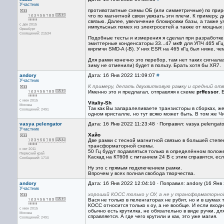
Участник
противотактные схемы ОБ (или симметричные) по прир
что по магнитной связи увязать эти плечи. К примеру,
связью. Далее, увеличение блокировки базы, а также у
с дек 2015
импульсных помех из электросетей а также от мощных 
Оренбург
Сообщений: 21534
Подобные тесты и измерения я сделал при разработке 
эмиттерные конденсаторы 33...47 мкФ для УПЧ 465 кГц
кирпичи SMD-A (-B). У них ESR на 465 кГц был ниже, чем
Для рамки конечно это перебор, там нет таких сигнал
зиму не отменили) будет в пользу. Брать хотя бы XR7.
andory
Дата: 16 Янв 2022 11:09:07
#
Участник
К примеру, делать двухвитковую рамку и средний от
Именно это и предлагал, отправляя к схеме
prffessor
. 
с июн 2015
Vitaliy-Sh
Москва
Так как Вы запаралеливаете транзисторы в сборках, ж
Сообщений: 2491
одном кристалле, но тут всяко может быть. В том же Ч
vasya pelengator
Дата: 16 Янв 2022 11:23:48 · Поправил: vasya pelengato
Участник
Хайо
Две рамки с тесной магнитной связью в большей степе
трансформаторной схемы.
с окт 2011
50 Гц будут подавляться только в определённом полож
Пермский край
Каскад на КТ606 с питанием 24 В с этим справится, ес
Сообщений: 1710
Ну это с прямым подключением рамки.
Впрочем у всех полная свобода творчества.
andory
Дата: 16 Янв 2022 12:04:10 · Поправил: andory (16 Янв
Участник
хороший КОСС только у ОУ, а не у трансформаторно
Вася не только в пеленгаторах не рубит, но и в шума
КОСС относится только к оу, а не вообще. И если вхо
с июн 2015
обычно есть крутилка, не обязательно в виде ручки, 
Москва
справляется. А где чего крутили и как, это уже магия.
Сообщений: 2491