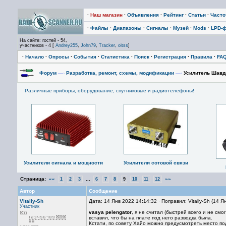
·
Наш магазин
·
Объявления
·
Рейтинг
·
Статьи
·
Част
·
Файлы
·
Диапазоны
·
Сигналы
·
Музей
·
Mods
·
LPD-
На сайте: гостей - 54,
участников - 4 [
Andrey255
,
John79
,
Tracker
,
oitss
]
·
Начало
·
Опросы
·
События
·
Статистика
·
Поиск
·
Регистрация
·
Правила
·
FA
Форум
—›
Разработка, ремонт, схемы, модификации
—›
Усилитель Шавда
Различные приборы, оборудование, спутниковые и радиотелефоны!
Усилители сигнала и мощности
Усилители сотовой связи
Страница:
««
...
»»
1
2
3
6
7
8
9
10
11
12
Автор
Сообщение
Vitaliy-Sh
Дата: 14 Янв 2022 14:14:32 · Поправил: Vitaliy-Sh (14 
Участник
vasya pelengator
, я не считал (быстрей всего и не см
вставил, что бы на плате под него разводка была.
Кстати, по совету Хайо можно предусмотреть место п