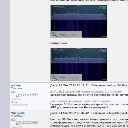
Рамка лежа
andory
Дата: 24 Янв 2022 20:19:21 · Поправил: andory (24 Янв
Участник
R17 и R18 по 100 Ом боязно ставить 0.1 А будет
Загадочная фраза. Ток от этих резисторов не меняется
с июн 2015
Вот график напрямую, синий без питания
Москва
Не видно 50 Ом, надо измерять трансформатор с тесто
Сообщений: 2491
АЧХ усилителя в целом Вы не измеряли?
Vitaliy-Sh
Дата: 24 Янв 2022 20:34:42 · Поправил: Vitaliy-Sh (24 
Участник
Нет там 50 Ом и не должно быть с такими сопротивлен
трансформатор с подключенными сопротивлениями 100
Левков пишет, что или оставлять так (у него 220 Ом и 
с фев 2021