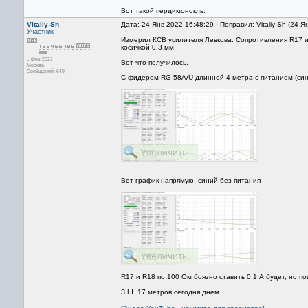
Вот такой пердимонокль.
Vitaliy-Sh
Дата: 24 Янв 2022 16:48:29 · Поправил: Vitaliy-Sh (24 
Участник
Измерил КСВ усилителя Левкова. Сопротивления R17 
косичкой 0.3 мм.
с фев 2021
Вот что получилось.
Москва
Сообщений: 649
С фидером RG-58A/U длинной 4 метра с питанием (син
Вот график напрямую, синий без питания
R17 и R18 по 100 Ом боязно ставить 0.1 А будет, но п
З.Ы. 17 метров сегодня днем