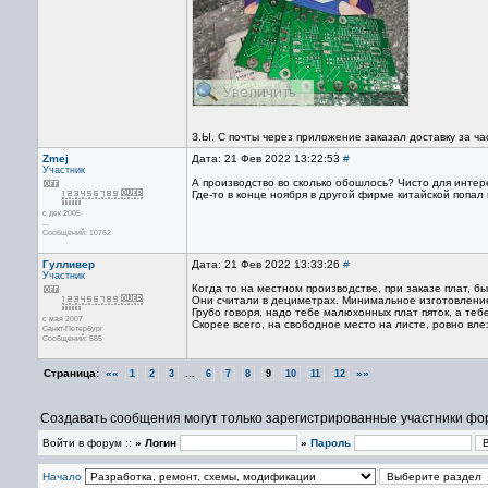
З.Ы. С почты через приложение заказал доставку за ча
Zmej
Дата: 21 Фев 2022 13:22:53
#
Участник
А производство во сколько обошлось? Чисто для интер
Где-то в конце ноября в другой фирме китайской попал
с дек 2005
...
Сообщений: 10762
Гулливер
Дата: 21 Фев 2022 13:33:26
#
Участник
Когда то на местном производстве, при заказе плат, бы
Они считали в дециметрах. Минимальное изготовление 
Грубо говоря, надо тебе малюхонных плат пяток, а теб
с мая 2007
Скорее всего, на свободное место на листе, ровно вле
Санкт-Петербург
Сообщений: 585
Страница:
««
...
»»
1
2
3
6
7
8
9
10
11
12
Создавать сообщения могут только зарегистрированные участники фо
Войти в форум ::
» Логин
»
Пароль
Начало