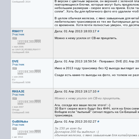
В версии с цветным экраном, он верхний с зеленой пл
Сообщений: 2014
повторяющиеся блочки, которые могут быть предполож
небольшим размерам - скорее всего на прием. Если та
сопли". Хоть бы для публичного фото его удалили чтоб
В целом обычная железка, с явно завышеным для кита
любительских трансиверов из тех же бытовушных дета
со временем. Хотя почти полностью уверен, что десятки
RW4YY
Дата: 01 Апр 2013 18:03:17
#
Участник
Можно к нему усилок от СВ-ки прицепить.
с июл 2005
ex UA4YJE,RD3BB,RW4YY
Сообщений: 894
DVE
Дата: 01 Апр 2013 18:59:54 · Поправил: DVE (01 Апр 2
Участник
Имхо в 2013 году трансивер без IQ выхода выглядит а
Сзади есть какие-то выходы на фото, но толком не раз
с ноя 2006
EU
Сообщений: 5098
RK6AJE
Дата: 01 Апр 2013 19:17:10
#
Участник
Можно к нему усилок от СВ-ки прицепить.
Ага, соседи все ваши после этого! :-)
с мая 2007
30 Ватт скорее всего будут без ФНЧ, хотя на блок схеме
Оттуда
Вобщем если "пыльный" сигнал подать на Си-Бишный кир
Сообщений: 848
трансивера.
GoBliNuke
Дата: 01 Апр 2013 20:02:27
#
Участник
За 150 уе взял бы
Долларов 200 бы выделил :-)
обычная железка, с явно завышеным для китайпрома
с авг 2012