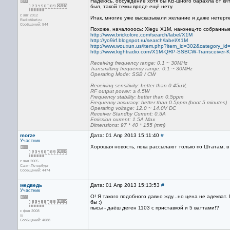
Надеюсь, обсуждение хотя бы КВ-шного барахла от кит
был, такой темы вроде ещё нету.
с авг 2012
Итак, многие уже высказывали желание и даже нетерп
RadioAlert.ru
Сообщений: 944
Похоже, началооось: Xiegu X1M, наконец-то собранные
http://www.brickolore.com/search/label/X1M
http://yo9irf.blogspot.ru/search/label/X1M
http://www.wouxun.us/item.php?item_id=302&category_id
http://www.kightradio.com/X1M-QRP-SSBCW-Transceiver-K
Receiving frequency range: 0.1 ~ 30MHz
Transmitting frequency range: 0.1 ~ 30MHz
Operating Mode: SSB / CW
Receiving sensitivity: better than 0.45uV,
RF output power: ≥ 4.5W
Frequency stability: better than 0.5ppm
Frequency accuracy: better than 0.5ppm (boot 5 minutes)
Operating voltage: 12.0 ~ 14.0V DC
Receiver Standby Current: 0.5A
Emission current: 1.5A Max
Dimensions: 97 * 40 * 155 (mm)
morze
Дата: 01 Апр 2013 15:11:40
#
Участник
Хорошая новость, пока рассылают только по Штатам, в 
с янв 2005
Санкт-Петербург
Сообщений: 4474
медведь
Дата: 01 Апр 2013 15:13:53
#
Участник
О! Я такого подобного давно жду...но цена не адекват.
бы :)
пысы - даёш деген 1103 с приставкой и 5 ваттами!?
с фев 2008
///
Сообщений: 4088