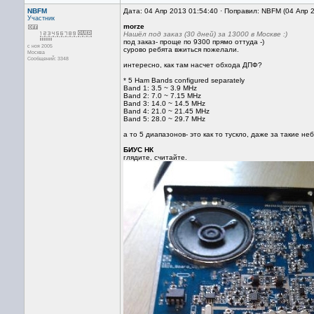
NBFM
Дата: 04 Апр 2013 01:54:40 · Поправил: NBFM (04 Апр 
Участник
morze
Нашёл под заказ (30 дней) за 13000 в Москве :)
под заказ- проще по 9300 прямо оттуда -)
с ноя 2005
сурово ребята вжиться пожелали.
Москва
Сообщений: 3348
интересно, как там насчет обхода ДПФ?
* 5 Ham Bands configured separately
Band 1: 3.5 ~ 3.9 MHz
Band 2: 7.0 ~ 7.15 MHz
Band 3: 14.0 ~ 14.5 MHz
Band 4: 21.0 ~ 21.45 MHz
Band 5: 28.0 ~ 29.7 MHz
а то 5 диапазонов- это как то тускло, даже за такие н
БИУС НК
глядите, считайте.