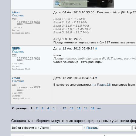
triton
Дата: 04 Апр 2013 10:53:56 · Поправил: triton (04 Апр 
Участник
Band 1: 3.5 ~ 3.9 MHz
Band 2: 7.0 ~ 7.15 MHz
Band 3: 14.0 ~ 14.5 MHz
с окт 2009
Band 4: 21.0 ~ 21.45 MHz
Россия
Band 5: 28.0 ~ 29.7 MHz
Сообщений: 1356
А где 1.8, 18, 24 ??
Проще немного поднакопить и б/у 817 взять, все лучше
NBFM
Дата: 12 Апр 2013 09:49:34
#
Участник
triton
Проще немного поднакопить и б/у 817 взять, все луч
9300р vs 35000р - есть разница?
с ноя 2005
Москва
Сообщений: 3348
xman
Дата: 12 Апр 2013 10:41:34
#
Участник
В качестве альтернативы:
на РадиоДВ
трансивер Icom 
с авг 2005
Вологда
Сообщений: 2014
Страница:
...
»»
1
2
3
4
5
12
13
14
15
16
Создавать сообщения могут только зарегистрированные участники фо
Войти в форум ::
» Логин
»
Пароль