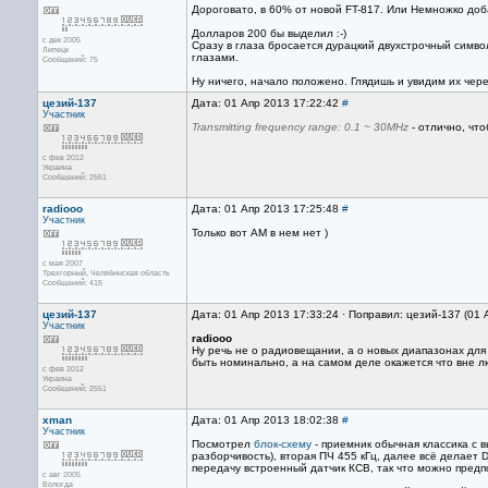
Дороговато, в 60% от новой FT-817. Или Немножко доб
Долларов 200 бы выделил :-)
с дек 2005
Сразу в глаза бросается дурацкий двухстрочный символ
Липецк
глазами.
Сообщений: 75
Ну ничего, начало положено. Глядишь и увидим их чере
цезий-137
Дата: 01 Апр 2013 17:22:42
#
Участник
Transmitting frequency range: 0.1 ~ 30MHz
- отлично, что
с фев 2012
Украина
Сообщений: 2551
radiooo
Дата: 01 Апр 2013 17:25:48
#
Участник
Только вот АМ в нем нет )
с мая 2007
Трехгорный, Челябинская область
Сообщений: 415
цезий-137
Дата: 01 Апр 2013 17:33:24 · Поправил: цезий-137 (01 
Участник
radiooo
Ну речь не о радиовещании, а о новых диапазонах для 
быть номинально, а на самом деле окажется что вне л
с фев 2012
Украина
Сообщений: 2551
xman
Дата: 01 Апр 2013 18:02:38
#
Участник
Посмотрел
блок-схему
- приемник обычная классика с 
разборчивость), вторая ПЧ 455 кГц, далее всё делает
передачу встроенный датчик КСВ, так что можно пред
с авг 2005
Вологда