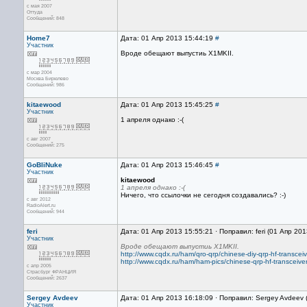
с мая 2007
Оттуда
Сообщений: 848
Home7
Дата: 01 Апр 2013 15:44:19
#
Участник
Вроде обещают выпустиь X1MKII.
с мар 2004
Москва Бирюлево
Сообщений: 986
kitaewood
Дата: 01 Апр 2013 15:45:25
#
Участник
1 апреля однако :-(
с авг 2007
Сообщений: 275
GoBliNuke
Дата: 01 Апр 2013 15:46:45
#
Участник
kitaewood
1 апреля однако :-(
Ничего, что ссылочки не сегодня создавались? :-)
с авг 2012
RadioAlert.ru
Сообщений: 944
feri
Дата: 01 Апр 2013 15:55:21 · Поправил: feri (01 Апр 20
Участник
Вроде обещают выпустиь X1MKII.
http://www.cqdx.ru/ham/qro-qrp/chinese-diy-qrp-hf-transceiv
http://www.cqdx.ru/ham/ham-pics/chinese-qrp-hf-transceiver
с апр 2005
Страсбург ФРАНЦИЯ
Сообщений: 2637
Sergey Avdeev
Дата: 01 Апр 2013 16:18:09 · Поправил: Sergey Avdeev 
Участник