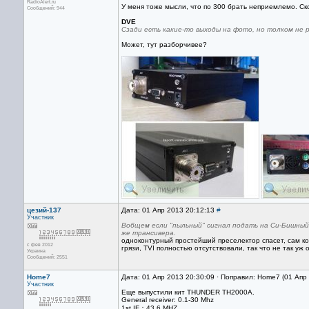
RadioAlert.ru
У меня тоже мысли, что по 300 брать неприемлемо. Ск
Сообщений: 944
DVE
Сзади есть какие-то выходы на фото, но толком не 
Может, тут разборчивее?
цезий-137
Дата: 01 Апр 2013 20:12:13
#
Участник
Вобщем если "пыльный" сигнал подать на Си-Бишный 
же трансивера.
одноконтурный простейший преселектор спасет, сам ког
с фев 2012
грязи, TVI полностью отсутствовали, так что не так уж
Украина
Сообщений: 2551
Home7
Дата: 01 Апр 2013 20:30:09 · Поправил: Home7 (01 Апр
Участник
Еще выпустили кит THUNDER TH2000A.
General receiver: 0.1-30 Mhz
1st IF：43.6 MHZ