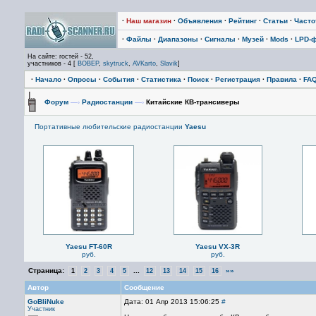
·
Наш магазин
·
Объявления
·
Рейтинг
·
Статьи
·
Част
·
Файлы
·
Диапазоны
·
Сигналы
·
Музей
·
Mods
·
LPD-
На сайте: гостей - 52,
участников - 4 [
BOBEP
,
skytruck
,
AVKarto
,
Slavik
]
·
Начало
·
Опросы
·
События
·
Статистика
·
Поиск
·
Регистрация
·
Правила
·
FA
Форум
—›
Радиостанции
—›
Китайские КВ-трансиверы
Портативные любительские радиостанции
Yaesu
Yaesu FT-60R
Yaesu VX-3R
руб.
руб.
Страница:
...
»»
1
2
3
4
5
12
13
14
15
16
Автор
Сообщение
GoBliNuke
Дата: 01 Апр 2013 15:06:25
#
Участник