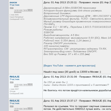
morze
Дата: 01 Апр 2013 15:20:11 · Поправил: morze (01 Апр 
Участник
Двухрежимный 4-5Вт (SSB/CW) трансивер
Аппарат богат функциями для этого размера.
Встроенный динамик;
с янв 2005
Двухзвенные LPF-двухконтурные ДПФ - УВЧ 2SC3357 low
Санкт-Петербург
Восьмикристальный фильтр, TCXO - Смеситель моно
Сообщений: 4474
Малый размер благодаря применению поверхностного
ПЧ=9МГц
Прием: 0.1 ~ 30 МГц , Передача 1.8/3.5 /7/10/14/18/21/
Режим работы:
SSB/CW
Выходная мощность: 4-5 Вт;
Рабочее напряжение: минимальное 9.6V (DC), Макс 14.
Рабочий ток: 0.35A (мин), 1,2А (макс.);
Preamp ON/OFF усилитель;
100 каналов памяти;
RIT-расстройка; CW - регулировка задержки TX-RX,
Электронны-Bug ключ. Подсветка ON/OFF;
Вес 500 гр Размер: 97 x 40 x 155 (мм)
[Видео YouTube - нажмите для просмотра]
Нашёл под заказ (30 дней) за 13000 в Москве :)
RK6AJE
Дата: 01 Апр 2013 15:31:06 · Поправил: RK6AJE (01 Ап
Участник
За 150 уе взял бы :)
пысы - даёш деген 1103 с приставкой и 5 ваттами!?
с мая 2007
Не боитесь что потом придётся напильником дорабатыва
Оттуда
Сообщений: 848
RK6AJE
Дата: 01 Апр 2013 15:37:17 · Поправил: RK6AJE (01 Ап
Участник
Полазил по ссылкам. Что то терзают смутные сомнения
потом. Уж действительно SW2012 лучше взять - он хо