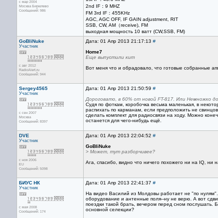
с мар 2004
2nd IF：9 MHZ
Москва Бирюлево
Сообщений: 986
FM 3rd IF：455KHz
AGC, AGC OFF, IF GAIN adjustment, RIT
SSB, CW, AM（receive), FM
выходная мощность 10 ватт (CW,SSB, FM)
GoBliNuke
Дата: 01 Апр 2013 21:17:13
#
Участник
Home7
Еще выпустили кит
с авг 2012
Вот меня что и обрадовало, что готовые собранные ап
RadioAlert.ru
Сообщений: 944
Sergey4565
Дата: 01 Апр 2013 21:50:59
#
Участник
Дороговато, в 60% от новой FT-817. Или Немножко д
Судя по фоткам, коробочка весьма маленькая, в некот
распихать по карманам, если предположить не свинцов
с сен 2007
сделать комплект для радиосвязи на ходу. Можно конечн
Москва
останется для чего-нибудь ещё.
Сообщений: 8397
DVE
Дата: 01 Апр 2013 22:04:52
#
Участник
GoBliNuke
> Может, тут разборчивее?
с ноя 2006
Ага, спасибо, видно что ничего похожего ни на IQ, ни н
EU
Сообщений: 5098
БИУС НК
Дата: 01 Апр 2013 22:41:37
#
Участник
На видео Василий из Молдовы работает не "по нулям".
оборудование и антенные поля--ну не верю. А вот сдви
поездки такой брать, вечером перед сном послушать. Бл
с мая 2008
основной селекции?
Сообщений: 174