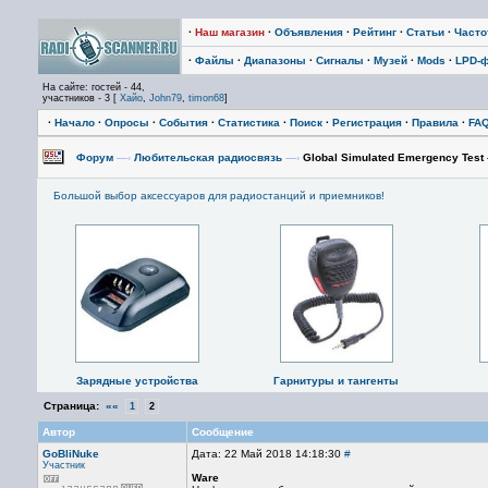
·
Наш магазин
·
Объявления
·
Рейтинг
·
Статьи
·
Част
·
Файлы
·
Диапазоны
·
Сигналы
·
Музей
·
Mods
·
LPD-
На сайте: гостей - 44,
участников - 3 [
Хайо
,
John79
,
timon68
]
·
Начало
·
Опросы
·
События
·
Статистика
·
Поиск
·
Регистрация
·
Правила
·
FA
Форум
—›
Любительская радиосвязь
—›
Global Simulated Emergency Test
Большой выбор аксессуаров для радиостанций и приемников!
Зарядные устройства
Гарнитуры и тангенты
Страница:
««
1
2
Автор
Сообщение
GoBliNuke
Дата: 22 Май 2018 14:18:30
#
Участник
Ware