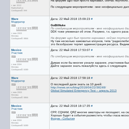
На форуме щрз был просто карнавал, сейчас поутихло.
с авг 2012
По следующим мероприятиям - мне неофициально дали п
RadioAlert.ru
Сообщений: 944
Ware
Дата: 22 Май 2018 15:09:23
#
Модератор
GoBliNuke
По следующим мероприятиям - мне неофициально дал
DDX тоже упоминал об этом. Разумно, т.к. одного раза
с июн 2003
Москва
На форуме щрз был просто карнавал, сейчас поутихл
Сообщений: 9866
Ну там несколько хамоватых клоунов, типа "радиолюбит
это безобразие терпит администрация ресурса. Видимо
Mexico
Дата: 22 Май 2018 17:53:07
#
Участник
По следующим мероприятиям - мне неофициально дал
Думаю если бы многие узнали заранее, участников бы
с янв 2004
Дайте заранее знать пожалуйста здесь о следующем.
Москва
Сообщений: 5089
Ware
Дата: 22 Май 2018 17:58:18
#
Модератор
О последней дали знать за 10 дней:
http://news.srr.ru/blog/2018/04/22/38248/
Global Simulated Emergency Test – апрель 2013
с июн 2003
Москва
Сообщений: 9866
Mexico
Дата: 22 Май 2018 18:17:35
#
Участник
СРР, CQHAM, QRZ многие аматоры не посещают, на скан
Хорошо будет в события разместить чтобы глаза мозо
Форум - События
с янв 2004
Москва
Сообщений: 5089