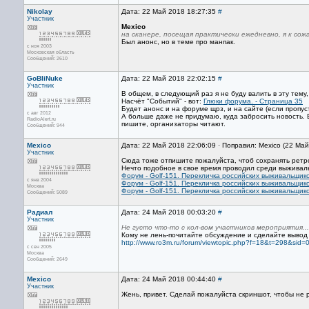
Nikolay
Дата: 22 Май 2018 18:27:35
#
Участник
Mexico
на сканере, посещая практически ежедневно, я к сож
Был анонс, но в теме про манпак.
с ноя 2003
Московская область
Сообщений: 2610
GoBliNuke
Дата: 22 Май 2018 22:02:15
#
Участник
В общем, в следующий раз я не буду валить в эту тему
Насчёт "Событий" - вот:
Глюки форума. - Страница 35
Будет анонс и на форуме щрз, и на сайте (если пропус
с авг 2012
А больше даже не придумаю, куда забросить новость. 
RadioAlert.ru
пишите, организаторы читают.
Сообщений: 944
Mexico
Дата: 22 Май 2018 22:06:09 · Поправил: Mexico (22 Ма
Участник
Сюда тоже отпишите пожалуйста, чтоб сохранять ретрос
Нечто подобное в свое время проводил среди выживал
Форум - Golf-151. Перекличка российских выживальщико
с янв 2004
Форум - Golf-151. Перекличка российских выживальщико
Москва
Форум - Golf-151. Перекличка российских выживальщико
Сообщений: 5089
Радиал
Дата: 24 Май 2018 00:03:20
#
Участник
Не густо что-то с кол-вом участников мероприятия...
Кому не лень-почитайте обсуждение и сделайте вывод
http://www.ro3m.ru/forum/viewtopic.php?f=18&t=298&si
с сен 2005
Москва
Сообщений: 2649
Mexico
Дата: 24 Май 2018 00:44:40
#
Участник
Жень, привет. Сделай пожалуйста скриншот, чтобы не 