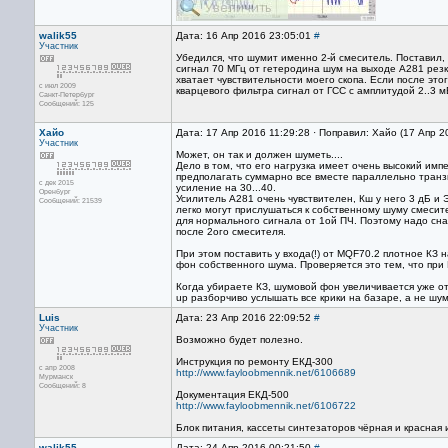
walik55
Дата: 16 Апр 2016 23:05:01
#
Участник
Убедился, что шумит именно 2-й смеситель. Поставил,
сигнал 70 МГц от гетеродина шум на выходе A281 резк
хватает чувствительности моего скопа. Если после это
с июл 2009
кварцевого фильтра сигнал от ГСС с амплитудой 2..3 м
Санкт-Петербург
Сообщений: 125
Хайо
Дата: 17 Апр 2016 11:29:28 · Поправил: Хайо (17 Апр 2
Участник
Может, он так и должен шуметь....
Дело в том, что его нагрузка имеет очень высокий им
предполагать суммарно все вместе параллельно транзи
с дек 2015
усиление на 30...40.
Оренбург
Усилитель А281 очень чувствителен, Кш у него 3 дБ и
Сообщений: 21539
легко могут прислушаться к собственному шуму смесит
для нормального сигнала от 1ой ПЧ. Поэтому надо сна
после 2ого смесителя.
При этом поставить у входа(!) от MQF70.2 плотное КЗ 
фон собственного шума. Проверяется это тем, что при
Когда убираете КЗ, шумовой фон увеличивается уже от 
up разборчиво услышать все крики на базаре, а не шу
Luis
Дата: 23 Апр 2016 22:09:52
#
Участник
Возможно будет полезно.
Инструкция по ремонту ЕКД-300
с апр 2008
http://www.fayloobmennik.net/6106689
Мурманск
Сообщений: 8
Документация ЕКД-500
http://www.fayloobmennik.net/6106722
Блок питания, кассеты синтезаторов чёрная и красная
walik55
Дата: 24 Апр 2016 00:21:50
#