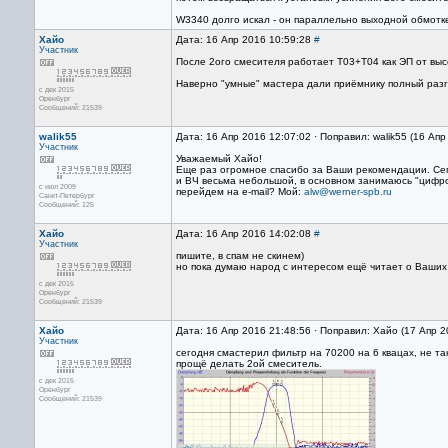
W3340 долго искал - он параллельно выходной обмотке
Хайо
Дата: 16 Апр 2016 10:59:28
#
Участник
После 2ого смесителя работает T03+T04 как ЭП от вы
Наверно "умные" мастера дали приёмнику полный разго
с дек 2015
Оренбург
Сообщений: 21539
walik55
Дата: 16 Апр 2016 12:07:02 · Поправил: walik55 (16 Ап
Участник
Уважаемый Хайо!
Еще раз огромное спасибо за Ваши рекомендации. Сег
и ВЧ весьма небольшой, в основном занимаюсь "цифро
с июл 2009
перейдем на e-mail? Мой:
alw@werner-spb.ru
Санкт-Петербург
Сообщений: 125
Хайо
Дата: 16 Апр 2016 14:02:08
#
Участник
пишите, в спам не скинем)
но пока думаю народ с интересом ещё читает о Ваших 
с дек 2015
Оренбург
Сообщений: 21539
Хайо
Дата: 16 Апр 2016 21:48:56 · Поправил: Хайо (17 Апр 2
Участник
сегодня смастерил фильтр на 70200 на 6 квацах, не т
прощё делать 2ой смеситель.
с дек 2015
Оренбург
Сообщений: 21539