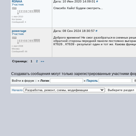
R3NAA
Дата: 10 Июн 2020 14:09:01
#
Участник
Спасибо Хайо! Будем смотреть...
с июл 2010
Кострома
Сообщений: 4
powerage
Дата: 08 Сен 2024 18:30:57
#
Участник
Доброго времени! Не смог разобраться в схемных реше
обратной стороны передней панели постоянно выгорает
КТ626 , КТ639 - результат один и тот же. Какова функ
с июл 2008
Москва
Сообщений: 66
Страница:
»»
1
2
Создавать сообщения могут только зарегистрированные участники фо
Войти в форум ::
» Логин
»
Пароль
Начало