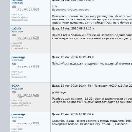
Участник
Luis
Возможно будет полезно.
с июл 2009
Спасибо огромное за русское руководство. Из остальн
Санкт-Петербург
чешском. К сожалению, ни тем ни другим языками в дос
Сообщений: 125
приемником пришлось взять таймаут. Увы, есть более 
ua3dfa
Дата: 24 Апр 2016 08:24:16
#
Участник
Привет всем большим и тяжелым.Попалась задняя панел
й,не получилось,хотя по сигналам на разъеме вроде од
с янв 2015
Коломна
Сообщений: 179
powerage
Дата: 15 Авг 2016 10:25:49
#
Участник
Пожалуйста подскажите адекватную в данный момент ц
с июл 2008
Москва
Сообщений: 66
9CXX
Дата: 15 Авг 2016 10:44:45 · Поправил: 9CXX (15 Авг 2
Участник
powerage
Разброс цен на него - 12-25 тысяч в зависимости от с
с июл 2006
За бугром за рабочий чистый аппарат дают до 500-600
Малый Моторольск
Сообщений: 4552
powerage
Дата: 15 Авг 2016 12:03:06
#
Участник
Спасибо. И еще : в чем различие между моделями 305
ламерский вопрос. Ткните в книгу что ли... ) Спасибо.
с июл 2008
Москва