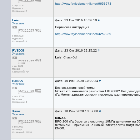
http://www.fayloobmennik.net/6653673
с апр 2008
Мурманск
Сообщений: 8
Luis
Дата: 23 Окт 2016 10:36:10
#
Участник
Сервисная инструкция
http://www.fayloobmennik.net/3252939
с апр 2008
Мурманск
Сообщений: 8
RV3DOI
Дата: 23 Окт 2016 22:25:22
#
Участник
Luis
! Cпасибо!
с авг 2004
Москва
Сообщений: 734
R3NAA
Дата: 10 Июн 2020 10:20:24
#
Участник
Без создания новой темы:
Может кто занимался ремонтом EKD-300? Нет демодуля
кГц.Может запуститься,если несколько раз переключить
с июл 2010
Кострома
Сообщений: 4
Хайо
Дата: 10 Июн 2020 13:07:00
#
Участник
R3NAA
BFO 200 кГц берется с опорника 10МГц делением на 50
питанием.... приёмник не новый, электролиты могут б
с дек 2015
КМОП.
Оренбург
Сообщений: 21539