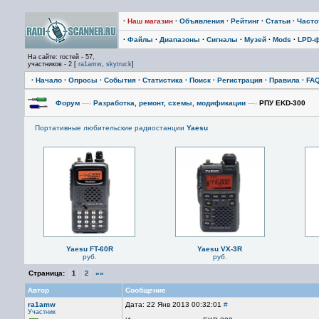
·
Наш магазин
·
Объявления
·
Рейтинг
·
Статьи
·
Част
·
Файлы
·
Диапазоны
·
Сигналы
·
Музей
·
Mods
·
LPD-
На сайте: гостей - 57,
участников - 2 [
ra1amw
,
skytruck
]
·
Начало
·
Опросы
·
События
·
Статистика
·
Поиск
·
Регистрация
·
Правила
·
FA
Форум
—›
Разработка, ремонт, схемы, модификации
—›
РПУ EKD-300
Портативные любительские радиостанции
Yaesu
Yaesu FT-60R
Yaesu VX-3R
руб.
руб.
Страница:
»»
1
2
Автор
Сообщение
ra1amw
Дата: 22 Янв 2013 00:32:01
#
Участник