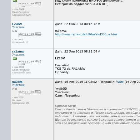
Ищу схему приемника EKD-300 для ремонта.
Нет приема поддиапазона 3-6 мГц.
с фев 2004
Санкт-Петербург
Сообщений: 2968
LZ3SV
Дата: 22 Янв 2013 00:45:12
#
Участник
ra1amw,
http://www.mydarc.de/dl6lim/ekd300_e.html
с авг 2008
Сообщений: 17
ra1amw
Дата: 22 Янв 2013 08:31:54
#
Участник
LZ3SV
Спасибо!
с фев 2004
TKS 73 de RA1AMW
Санкт-Петербург
Op.Vasily
Сообщений: 2968
ua3dfa
Дата: 15 Апр 2016 11:03:42 · Поправил:
Ware
(16 Апр 2
Участник
"walik55
Участник
Санкт-Петербург
с янв 2015
Коломна
Сообщений: 179
Привет всем!
Стал обладателем "большого и тяжелого" EKD-300. Д
описанием на немецком. После замены пары-тройки г
работает. Понимаю, что по нынешним временам - "не
Шипит достаточно сильно даже при закороченном ан
это его нормальное состояние или есть смысл поков