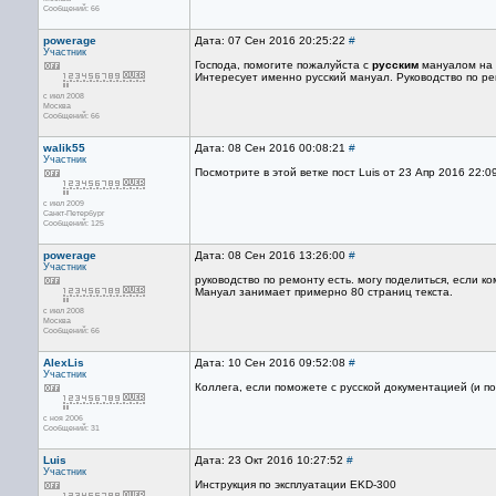
Сообщений: 66
powerage
Дата: 07 Сен 2016 20:25:22
#
Участник
Господа, помогите пожалуйста с
русским
мануалом на 
Интересует именно русский мануал. Руководство по рем
с июл 2008
Москва
Сообщений: 66
walik55
Дата: 08 Сен 2016 00:08:21
#
Участник
Посмотрите в этой ветке пост Luis от 23 Апр 2016 22:0
с июл 2009
Санкт-Петербург
Сообщений: 125
powerage
Дата: 08 Сен 2016 13:26:00
#
Участник
руководство по ремонту есть. могу поделиться, если к
Мануал занимает примерно 80 страниц текста.
с июл 2008
Москва
Сообщений: 66
AlexLis
Дата: 10 Сен 2016 09:52:08
#
Участник
Коллега, если поможете с русской документацией (и п
с ноя 2006
Сообщений: 31
Luis
Дата: 23 Окт 2016 10:27:52
#
Участник
Инструкция по эксплуатации EKD-300