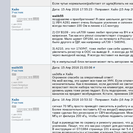
Если чутье нормальное(работает от щупа)Копать не н
Хайо
Дата: 15 Апр 2016 17:55:23 · Поправил: Хайо (15 Апр 
Участник
walik55
поздравляю к приобретению! Я свое школьное детство 
1) УВЧ А281 имеет очень большое усиление и склонен 
с дек 2015
всегда поставил 100 Ом в линию к LC-контуру
Оренбург
Сообщений: 21539
2) ОУ В109 - это uA709 также любит прогулки на ВЧ и 
капризная. Так как его pinout сооьтветствует стандар
входом. Мало шумит OP184, но он почемуто в России с
было другого в ГДР, как например uA739 = 548УН1.
3) А210, это тот 174УН7, тоже любит сам себе шуметь
увеличить резистор в ООС на выводе 8 , я иногда до 
через выходной каскад. Я всегда поставил на выходе д
Ну и импульсный блок питания может петь авторские пе
walik55
Дата: 15 Апр 2016 21:03:06
#
Участник
ua3dfa и Хайо
Огромное спасибо за оперативный ответ!
На мой взгляд, это шумит все-таки не УНЧ. Если откл
с июл 2009
незначительны. Как я понимаю, если дисплей не светитс
Санкт-Петербург
возрастает после набора частоты на клавиатуре, когда
Сообщений: 125
уровень шума тоже резко падает. Есть подозрение, чт
каналов на предмет возбуждения. Кстати, приемник 198
Хайо
Дата: 16 Апр 2016 10:53:32 · Поправил: Хайо (16 Апр 
Участник
сигнал 70 МГц просто приведёт смеситель в работу и 
Более показательно поставить КЗ на входе(!) кварцев
также сделан без резисоров от СВЧ-возбуждения. Можн
с дек 2015
МГц от фильтра 200 кГц, чтобы глубоко подавить сигна
Оренбург
Сообщений: 21539
Ещё в руководстве по сервису и ремонту указано, что 
усилению. Пишут, что это как раз служит для достиже
В инструкции от 07/1984 страница 101 в конце пкт 5.
потом возвращаться к установки усиления 2ого смесит