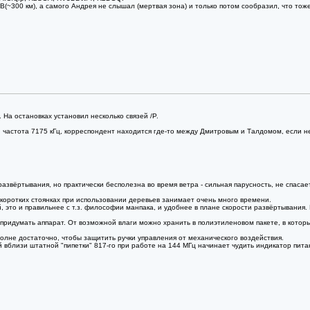
B(~300 км), а самого Андрея не слышал (мертвая зона) и только потом сообразил, что то
На остановках установил несколько связей /P.
 частота 7175 кГц, корреспондент находится где-то между Дмитровым и Талдомом, если не 
азвёртывания, но практически бесполезна во время ветра - сильная парусность, не спасае
коротких стоянках при использовании деревьев занимает очень много времени.
й, это и правильнее с т.з. философии манпака, и удобнее в плане скорости развёртывания
и придумать аппарат. От возможной влаги можно хранить в полиэтиленовом пакете, в кото
полне достаточно, чтобы защитить ручки управления от механического воздействия.
 вблизи штатной "пипетки" 817-го при работе на 144 МГц начинает чудить индикатор питан