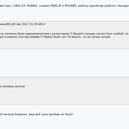
вел qso c UB4LCA, R1BBG, слышал RN6LJF и RX3ARZ, шайтан коробочка работат. Находилс
eeeee89 (26 Авг 2017 21:15:48)
#
но антенна была широкополосная с резистором. С Вашей станции сигнал был слабый, но 
 в землю), или противовес?! Нужно было луч 7м кинуть - он по-лучше штыря.
и активны многие
10 метров ближнее. мертвой зоны вообще не было!