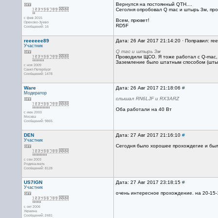
Вернулся на постоянный QTH....
Сеголня опробовал Q mac и штырь 3м, про
с фев 2015
Всем, прювет!
Орехово-Зуево
RD5F
Сообщений: 16
reeeeee89
Дата: 26 Авг 2017 21:14:20 · Поправил: re
Участник
Q mac и штырь 3м
Проводили ЩСО. Я тоже работал с Q-mac, 
Заземление было штатным способом (штыри
с ноя 2009
Санкт-Петербург
Сообщений: 1478
Ware
Дата: 26 Авг 2017 21:18:06
#
Модератор
слышал RN6LJF и RX3ARZ
Оба работали на 40 Вт
с июн 2003
Москва
Сообщений: 9865
DEN
Дата: 27 Авг 2017 21:16:10
#
Участник
Сегодня было хорошее прохождегие и был
с сен 2003
Родина-мать
Сообщений: 8128
US7IGN
Дата: 27 Авг 2017 23:18:15
#
Участник
очень интересное прохождение. на 20-15-
с окт 2006
Украина
Сообщений: 2481