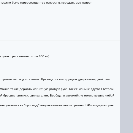
же можно было корреспондентов попросить передать ему привет:
путаю, расстояние около 650 км):
т противовес под штативом. Приходится конструкцию удерживать рукой, что
. Можно также держать магнитную рамку в руке, так её меньше сдувает ветром.
рый бросить пакетик с силикагелем. Вообще, в автомобиле можно возить любой
ия, указывая на "просадку" напряжения вполне исправных LiPo аккумуляторов.