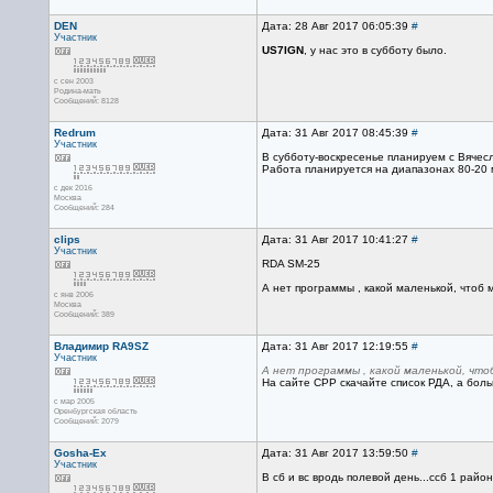
DEN
Дата: 28 Авг 2017 06:05:39
#
Участник
US7IGN
, у нас это в субботу было.
с сен 2003
Родина-мать
Сообщений: 8128
Redrum
Дата: 31 Авг 2017 08:45:39
#
Участник
В субботу-воскресенье планируем с Вячес
Работа планируется на диапазонах 80-20 м
с дек 2016
Москва
Сообщений: 284
clips
Дата: 31 Авг 2017 10:41:27
#
Участник
RDA SM-25
А нет программы , какой маленькой, чтоб м
с янв 2006
Москва
Сообщений: 389
Владимир RA9SZ
Дата: 31 Авг 2017 12:19:55
#
Участник
А нет программы , какой маленькой, что
На сайте СРР скачайте список РДА, а боль
с мар 2005
Оренбургская область
Сообщений: 2079
Gosha-Ex
Дата: 31 Авг 2017 13:59:50
#
Участник
В сб и вс вродь полевой день...ссб 1 район.