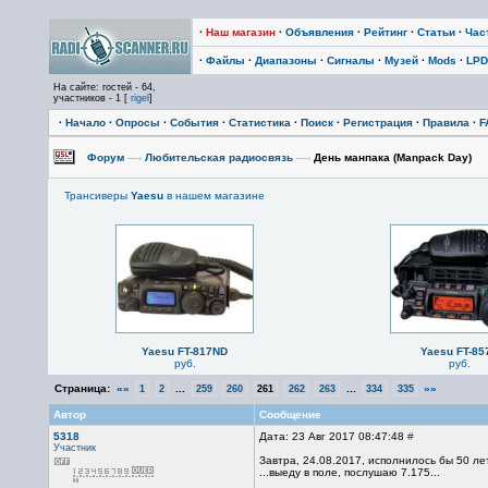
·
Наш магазин
·
Объявления
·
Рейтинг
·
Статьи
·
Час
·
Файлы
·
Диапазоны
·
Сигналы
·
Музей
·
Mods
·
LPD
На сайте: гостей - 64,
участников - 1 [
rigel
]
·
Начало
·
Опросы
·
События
·
Статистика
·
Поиск
·
Регистрация
·
Правила
·
F
Форум
—›
Любительская радиосвязь
—›
День манпака (Manpack Day)
Трансиверы
Yaesu
в нашем магазине
Yaesu FT-817ND
Yaesu FT-85
руб.
руб.
Страница:
««
...
...
»»
1
2
259
260
261
262
263
334
335
Автор
Сообщение
5318
Дата: 23 Авг 2017 08:47:48
#
Участник
Завтра, 24.08.2017, исполнилось бы 50 л
...выеду в поле, послушаю 7.175...