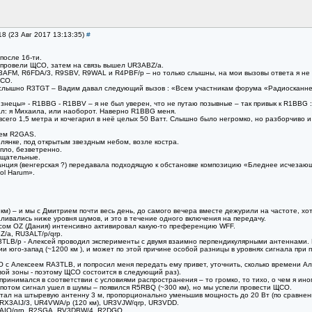
18 (23 Авг 2017 13:13:35)
#
после 16-ти.
 провели ЩСО, затем на связь вышел UR3ABZ/a.
M, R6FDA/3, R9SBV, R9WAL и R4PBF/p – но только слышны, на мои вызовы ответа я не по
ЩСО.
слышно R3TGT – Вадим давал следующий вызов : «Всем участникам форума «Радиосканнер»
изнецы» - R1BBG - R1BBV – я не был уверен, что не путаю позывные – так привык к R1BBG
вал: я Михаила, или наоборот. Наверно R1BBG меня.
сего 1,5 метра и кочегарил в неё целых 50 Ватт. Слышно было негромко, но разборчиво и
тем R2GAS.
лянке, под открытым звездным небом, возле костра.
епло, безветренно.
ещательные.
нция (венгерская ?) передавала подходящую к обстановке композицию «Бледнее исчезающей 
ol Harum».
 км) – и мы с Дмитрием почти весь день, до самого вечера вместе дежурили на частоте, х
ливались ниже уровня шумов, и это в течение одного включения на передачу.
сом ОZ (Дания) интенсивно активировал какую-то преференцию WFF.
Z/a, RU3ALT/p/qrp.
3TLB/p - Алексей проводил эксперименты с двумя взаимно перпендикулярными антеннами.
ии юго-запад (~1200 км ), и может по этой причине особой разницы в уровнях сигнала пр
с Алексеем RA3TLB, и попросил меня передать ему привет, уточнить, сколько времени Ал
вой зоны - поэтому ЩСО состоится в следующий раз).
ринимался в соответствии с условиями распространения – то громко, то тихо, о чем я ин
 потом сигнал ушел в шумы – появился R5RBQ (~300 км), но мы успели провести ЩСО.
ал на штыревую антенну 3 м, пропорционально уменьшив мощность до 20 Вт (по сравнени
RX3AIJ/3, UR4VWA/p (120 км), UR3VJW/qrp, UR3VDD.
AIO/qrp, R2SGA, RV3DBW/4, R2DGQ.