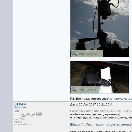
PS: Вот такую интересную
конструкцию м
US7IGN
Дата: 26 Авг 2017 10:21:55
#
Участник
Развёртывание проволочных антенн на к
особенно там, где нет деревьев =)
я теперь думаю над креплением для удочки
с окт 2006
Украина
[Видео YouTube - нажмите для просмотра]
Сообщений: 2481
хотя, если ехать на машине, то можно и о