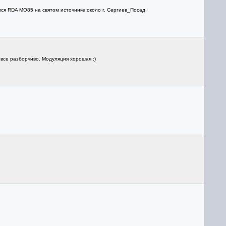
я RDA MO85 на святом источнике около г. Сергиев_Посад.
все разборчиво. Модуляция хорошая :)