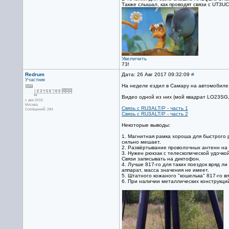
Также слышал, как проводят связи с UT3UC
Увеличить
73!
Redrum
Дата: 26 Авг 2017 09:32:09
#
Участник
На неделе ездил в Самару на автомобиле. 
Видео одной из них (мой квадрат LO23SG,
с дек 2016
Москва
Связь с RU3ALT/P - часть 1
Сообщений: 284
Связь с RU3ALT/P - часть 2
Некоторые выводы:
1. Магнитная рамка хороша для быстрого р
сильно мешает.
2. Развёртывание проволочных антенн на 
3. Нужен рюкзак с телескопической удочко
Связи записывать на диктофон.
4. Лучше 817-го для таких поездок вряд л
аппарат, масса значения не имеет.
5. Штатного кожаного "кошелька" 817-го в
6. При наличии металлических конструкций