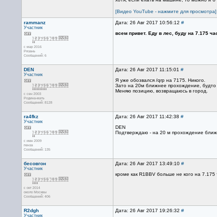
[Видео YouTube - нажмите для просмотра]
rammanz
Дата: 26 Авг 2017 10:56:12
#
Участник
всем привет. Еду в лес, буду на 7.175 ча
с мар 2016
Рязань
Сообщений: 6
DEN
Дата: 26 Авг 2017 11:15:01
#
Участник
Я уже обозвался /qrp на 7175. Никого.
Зато на 20м ближнее прохождение, будто 
Меняю позицию, возвращаюсь в город.
с сен 2003
Родина-мать
Сообщений: 8128
ra4fkz
Дата: 26 Авг 2017 11:42:38
#
Участник
DEN
Подтверждаю - на 20 м прохождение ближн
с июн 2009
пенза
Сообщений: 135
бесовгон
Дата: 26 Авг 2017 13:49:10
#
Участник
кроме как R1BBV больше не кого на 7.175 
с окт 2014
около Москвы
Сообщений: 406
R2dgh
Дата: 26 Авг 2017 19:26:32
#
Участник