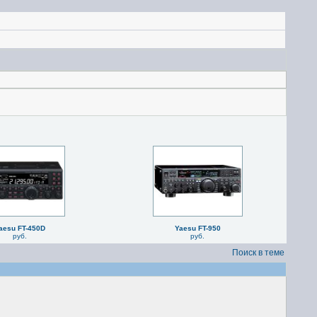
aesu FT-450D
Yaesu FT-950
руб.
руб.
Поиск в теме