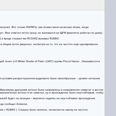
лучил. Вот только R4PBF/p сам позвал меня несколько позже, когда
. Мне ответил почти сразу, но жаловался на ЩРМ (вероятно работал из дому).
 :) и вроде слышал как RX3ARZ вызывал R1BBG.
 в общем почти уверенно, несмотря на то, что на частоте ещё одновременно
тени» («A Whiter Shade of Pale» (1967) группы Procol Harum . Оказывается в
отя условия распространения радиоволн были своеобразные – уровни сигналов
 Максимумы диаграмм антенн были направлены в направлении север-юг и восток-
и переключении антенн я не заметил, ну и прохождение было неустойчивым, чтобы
ексей будет на позиции – вероятно надеясь на неустойчивое прохождение
огда сообщал Алексею.
ю с R1BBG ). Слышно было неплохо, несмотря на свалку на частоте.