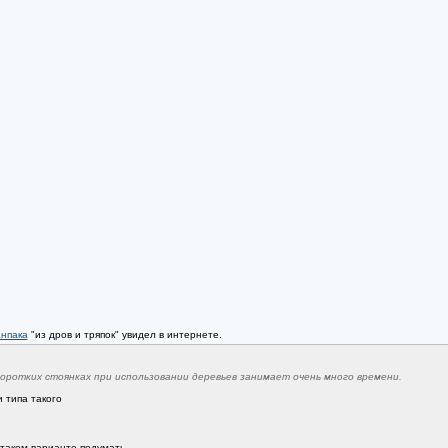
анпака
"из дров и тряпок" увидел в интернете.
оротких стоянках при использовании деревьев занимает очень много времени.
 типа такого
 таком варианте подумать