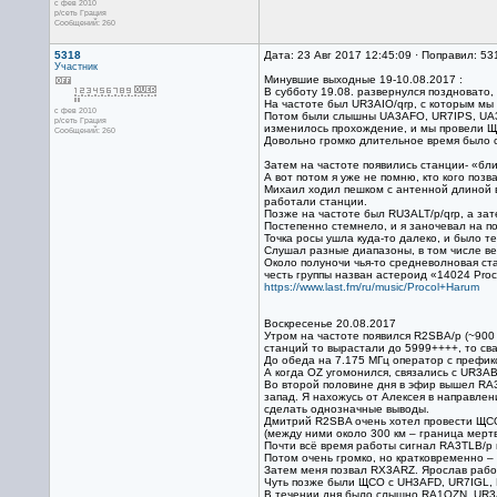
с фев 2010
р/сеть Грация
Сообщений: 260
5318
Дата: 23 Авг 2017 12:45:09 · Поправил: 53
Участник
Минувшие выходные 19-10.08.2017 :
В субботу 19.08. развернулся поздновато, 
На частоте был UR3AIO/qrp, с которым мы
с фев 2010
Потом были слышны UA3AFO, UR7IPS, UA3AF
р/сеть Грация
изменилось прохождение, и мы провели 
Сообщений: 260
Довольно громко длительное время было 
Затем на частоте появились станции- «бл
А вот потом я уже не помню, кто кого поз
Михаил ходил пешком с антенной длиной в
работали станции.
Позже на частоте был RU3ALT/p/qrp, а за
Постепенно стемнело, и я заночевал на по
Точка росы ушла куда-то далеко, и было т
Слушал разные диапазоны, в том числе в
Около полуночи чья-то средневолновая ста
честь группы назван астероид «14024 Proc
https://www.last.fm/ru/music/Procol+Harum
Воскресенье 20.08.2017
Утром на частоте появился R2SBA/p (~900
станций то вырастали до 5999++++, то сва
До обеда на 7.175 МГц оператор с префик
А когда ОZ угомонился, связались с UR3AB
Во второй половине дня в эфир вышел RA
запад. Я нахожусь от Алексея в направлен
сделать однозначные выводы.
Дмитрий R2SBA очень хотел провести ЩСО 
(между ними около 300 км – граница мерт
Почти всё время работы сигнал RA3TLB/p п
Потом очень громко, но кратковременно –
Затем меня позвал RX3ARZ. Ярослав работ
Чуть позже были ЩСО с UH3AFD, UR7IGL, 
В течении дня было слышно RA1QZN, UR3