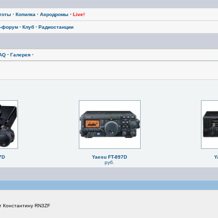
тоты
·
Копилка
·
Аэродромы
·
Live!
-форум
·
Клуб
·
Радиостанции
AQ
·
Галерея
·
7D
Yaesu FT-897D
Y
руб.
ет Константину RN3ZF