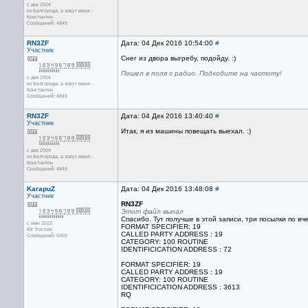
с дек 2004
из Белгорода, а зовут меня -
Константин
Сообщений: 4849
RN3ZF
Дата: 04 Дек 2016 10:54:00
#
Участник
Снег из двора выгребу, подойду. :)
Пошел в поля с радио. Подходите на частоту!
с дек 2004
из Белгорода, а зовут меня -
Константин
Сообщений: 4849
RN3ZF
Дата: 04 Дек 2016 13:40:40
#
Участник
Итак, я из машины повещать выехал. :)
с дек 2004
из Белгорода, а зовут меня -
Константин
Сообщений: 4849
KarapuZ
Дата: 04 Дек 2016 13:48:08
#
Участник
RN3ZF
Этот файл выпал
Спасибо. Тут получше в этой записи, три посылки по вч
с июн 2013
FORMAT SPECIFIER: 19
Юг России
CALLED PARTY ADDRESS : 19
Сообщений: 6003
CATEGORY: 100 ROUTINE
IDENTIFICICATION ADDRESS : 72
FORMAT SPECIFIER: 19
CALLED PARTY ADDRESS : 19
CATEGORY: 100 ROUTINE
IDENTIFICICATION ADDRESS : 3613
RQ