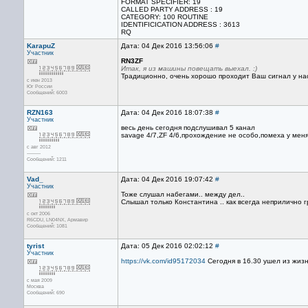
FORMAT SPECIFIER: 19
CALLED PARTY ADDRESS : 19
CATEGORY: 100 ROUTINE
IDENTIFICICATION ADDRESS : 3613
RQ
KarapuZ
Дата: 04 Дек 2016 13:56:06
#
Участник
RN3ZF
Итак, я из машины повещать выехал. :)
Традиционно, очень хорошо проходит Ваш сигнал у на
с июн 2013
Юг России
Сообщений: 6003
RZN163
Дата: 04 Дек 2016 18:07:38
#
Участник
весь день сегодня подслушивал 5 канал
savage 4/7,ZF 4/6,прохождение не особо,помеха у меня
с авг 2012
----------
Сообщений: 1211
Vad_
Дата: 04 Дек 2016 19:07:42
#
Участник
Тоже слушал набегами.. между дел..
Слышал только Константина .. как всегда неприлично г
с окт 2006
R6CDU, LN04NX, Армавир
Сообщений: 1081
tyrist
Дата: 05 Дек 2016 02:02:12
#
Участник
https://vk.com/id95172034
Сегодня в 16.30 ушел из жизн
с мая 2009
Москва
Сообщений: 690