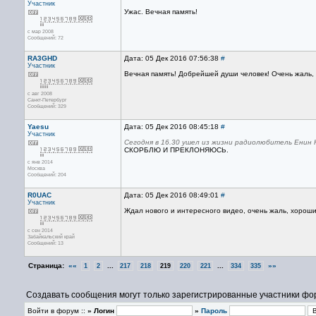
Участник
Ужас. Вечная память!
с мар 2008
Сообщений: 72
RA3GHD
Дата: 05 Дек 2016 07:56:38
#
Участник
Вечная память! Добрейшей души человек! Очень жаль, ч
с авг 2008
Санкт-Петербург
Сообщений: 329
Yaesu
Дата: 05 Дек 2016 08:45:18
#
Участник
Сегодня в 16.30 ушел из жизни радиолюбитель Енин К
СКОРБЛЮ И ПРЕКЛОНЯЮСЬ.
с янв 2014
Москва
Сообщений: 204
R0UAC
Дата: 05 Дек 2016 08:49:01
#
Участник
Ждал нового и интересного видео, очень жаль, хороши
с сен 2014
Забайкальский край
Сообщений: 13
Страница:
««
...
...
»»
1
2
217
218
219
220
221
334
335
Создавать сообщения могут только зарегистрированные участники фо
Войти в форум ::
» Логин
»
Пароль