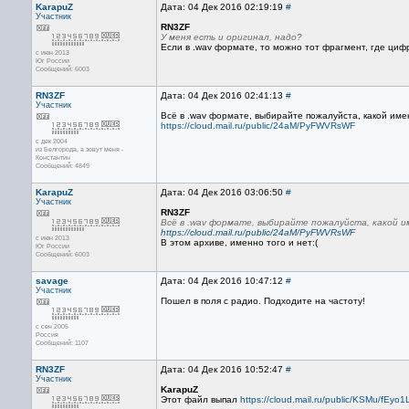
KarapuZ
Дата: 04 Дек 2016 02:19:19
#
Участник
RN3ZF
У меня есть и оригинал, надо?
Если в .wav формате, то можно тот фрагмент, где ци
с июн 2013
Юг России
Сообщений: 6003
RN3ZF
Дата: 04 Дек 2016 02:41:13
#
Участник
Всё в .wav формате, выбирайте пожалуйста, какой именн
https://cloud.mail.ru/public/24aM/PyFWVRsWF
с дек 2004
из Белгорода, а зовут меня -
Константин
Сообщений: 4849
KarapuZ
Дата: 04 Дек 2016 03:06:50
#
Участник
RN3ZF
Всё в .wav формате, выбирайте пожалуйста, какой им
https://cloud.mail.ru/public/24aM/PyFWVRsWF
с июн 2013
В этом архиве, именно того и нет:(
Юг России
Сообщений: 6003
savage
Дата: 04 Дек 2016 10:47:12
#
Участник
Пошел в поля с радио. Подходите на частоту!
с сен 2005
Россия
Сообщений: 1107
RN3ZF
Дата: 04 Дек 2016 10:52:47
#
Участник
KarapuZ
Этот файл выпал
https://cloud.mail.ru/public/KSMu/fEyo1