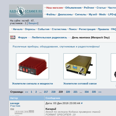
·
Наш магазин
·
Объявления
·
Рейтинг
·
Статьи
·
Част
·
Файлы
·
Диапазоны
·
Сигналы
·
Музей
·
Mods
·
LPD-
На сайте: гостей - 47,
участников - 1 [
Винцент
]
·
Начало
·
Опросы
·
События
·
Статистика
·
Поиск
·
Регистрация
·
Правила
·
FA
Форум
—›
Любительская радиосвязь
—›
День манпака (Manpack Day)
Различные приборы, оборудование, спутниковые и радиотелефоны!
Усилители сигнала и мощности
Усилители сотовой связи
Страница:
««
...
...
»»
1
2
217
218
219
220
221
334
335
Автор
Сообщение
savage
Дата: 03 Дек 2016 23:00:44
#
Участник
KarapuZ
декод по селкалу Кодана примерно такой:
FORMAT SPECIFIER: 19