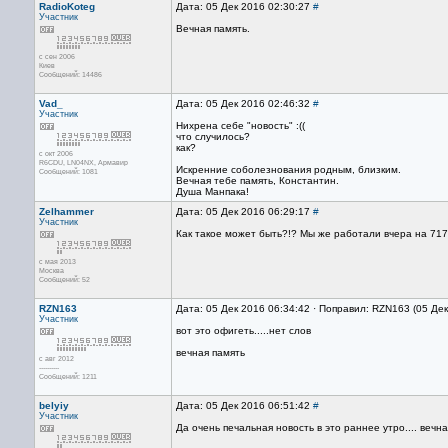
RadioKoteg
Дата: 05 Дек 2016 02:30:27
#
Участник
Вечная память.
с сен 2006
Киев
Сообщений: 14486
Vad_
Дата: 05 Дек 2016 02:46:32
#
Участник
Нихрена себе "новость" :((
что случилось?
как?
с окт 2006
R6CDU, LN04NX, Армавир
Искренние соболезнования родным, близким.
Сообщений: 1081
Вечная тебе память, Константин.
Душа Манпака!
Zelhammer
Дата: 05 Дек 2016 06:29:17
#
Участник
Как такое может быть?!? Мы же работали вчера на 7175
с мая 2013
Москва
Сообщений: 52
RZN163
Дата: 05 Дек 2016 06:34:42 · Поправил: RZN163 (05 Де
Участник
вот это офигеть.....нет слов
вечная память
с авг 2012
----------
Сообщений: 1211
belyiy
Дата: 05 Дек 2016 06:51:42
#
Участник
Да очень печальная новость в это раннее утро.... вечн