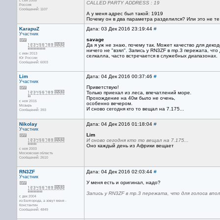
с сен 2005
CALLED PARTY ADDRESS : 19
Россия
Сообщений: 1107
А у меня адрес был такой: 1919
Почему он в два параметра разделился? Или это не те
KarapuZ
Дата: 03 Дек 2016 23:19:44
#
Участник
savage
Да я уж не знаю, почему так. Может качество для декод
ничего не "взял". Запись у RN3ZF в mp.3 пережата, что
с июн 2013
селкалла, часто встречается в служебных диапазонах.
Юг России
Сообщений: 6003
Lim
Дата: 04 Дек 2016 00:37:46
#
Участник
Приветствую!
Только приехал из леса, впечатлений море.
Прохождение на 40м было не очень,
с ноя 2015
особенно вечером.
Мозырь
И сново сегодня кто то вещал на 7.175...
Сообщений: 393
Nikolay
Дата: 04 Дек 2016 01:18:04
#
Участник
Lim
И сново сегодня кто то вещал на 7.175...
Оно каждый день из Африки вещает
с ноя 2003
Московская область
Сообщений: 2610
RN3ZF
Дата: 04 Дек 2016 02:03:44
#
Участник
У меня есть и оригинал, надо?
Запись у RN3ZF в mp.3 пережата, что для голоса впол
с дек 2004
из Белгорода, а зовут меня -
Константин
Сообщений: 4849