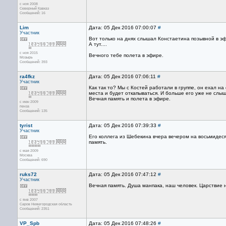
с ноя 2008
Северный Кавказ
Сообщений: 16
Lim
Дата: 05 Дек 2016 07:00:07
#
Участник
Вот только на днях слышал Констаетина позывной в э
А тут....
с ноя 2015
Вечного тебе полета в эфире.
Мозырь
Сообщений: 393
ra4fkz
Дата: 05 Дек 2016 07:06:11
#
Участник
Как так то? Мы с Костей работали в группе, он ехал на 
места и будет откапываться. И больше его уже не слыш
Вечная память и полета в эфире.
с июн 2009
пенза
Сообщений: 135
tyrist
Дата: 05 Дек 2016 07:39:33
#
Участник
Его коллега из Шебекина вчера вечером на восьмидеся
память.
с мая 2009
Москва
Сообщений: 690
ruks72
Дата: 05 Дек 2016 07:47:12
#
Участник
Вечная память. Душа манпака, наш человек. Царствие н
с янв 2007
Саров Нижегородская область
Сообщений: 2351
VP_Spb
Дата: 05 Дек 2016 07:48:26
#