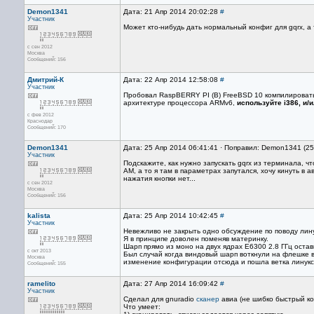
Demon1341
Дата: 21 Апр 2014 20:02:28
#
Участник
Может кто-нибудь дать нормальный конфиг для gqrx, а т
с сен 2012
Москва
Сообщений: 156
Дмитрий-К
Дата: 22 Апр 2014 12:58:08
#
Участник
Пробовал RaspBERRY PI (B) FreeBSD 10 компилировать 
архитектуре процессора ARMv6,
используйте i386, и/
с фев 2012
Краснодар
Сообщений: 170
Demon1341
Дата: 25 Апр 2014 06:41:41 · Поправил: Demon1341 (25
Участник
Подскажите, как нужно запускать gqrx из терминала, ч
АМ, а то я там в параметрах запутался, хочу кинуть в 
нажатия кнопки нет...
с сен 2012
Москва
Сообщений: 156
kalista
Дата: 25 Апр 2014 10:42:45
#
Участник
Невежливо не закрыть одно обсуждение по поводу лину
Я в принципе доволен поменяв материнку.
Шарп прямо из моно на двух ядрах Е6300 2.8 ГГц оста
с окт 2013
Был случай когда виндовый шарп воткнули на флешке в 
Москва
изменение конфигурации отсюда и пошла ветка линукс
Сообщений: 155
ramelito
Дата: 27 Апр 2014 16:09:42
#
Участник
Сделал для gnuradio
сканер
авиа (не шибко быстрый ко
Что умеет: