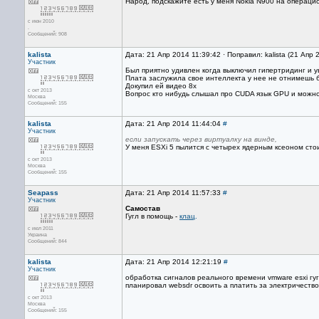
Народ, подскажите есть у меня Nokia N900 на операцио
с июн 2010
.
Сообщений: 908
kalista
Дата: 21 Апр 2014 11:39:42 · Поправил: kalista (21 Апр 
Участник
Был приятно удивлен когда выключил гипертридинг и у
Плата заслужила свое интеллекта у нее не отнимешь 
Докупил ей видео 8х
с окт 2013
Вопрос кто нибудь слышал про CUDA язык GPU и можно
Москва
Сообщений: 155
kalista
Дата: 21 Апр 2014 11:44:04
#
Участник
если запускать через виртуалку на винде,
У меня ESXi 5 пылится с четырех ядерным ксеоном стои
с окт 2013
Москва
Сообщений: 155
Seapass
Дата: 21 Апр 2014 11:57:33
#
Участник
Самостав
Гугл в помощь -
клац
.
с июл 2011
Украина
Сообщений: 844
kalista
Дата: 21 Апр 2014 12:21:19
#
Участник
обработка сигналов реального времени vmware esxi гуг
планировал websdr освоить а платить за электричество
с окт 2013
Москва
Сообщений: 155