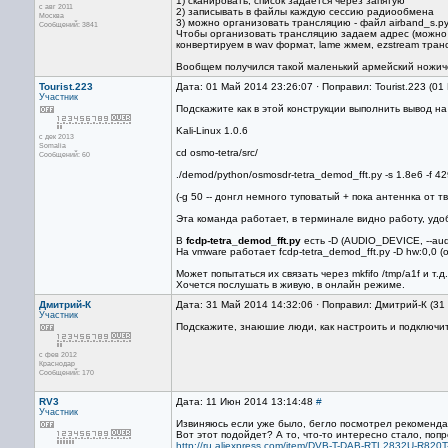
1) сканировать, список задается через запятую
с авг 2011
2) записывать в файлы каждую сессию радиообмена
Москва
3) можно организовать трансляцию - файл airband_s.py
Сообщений: 3841
Чтобы организовать трансляцию задаем адрес (можно с
конвертируем в wav формат, lame жмем, ezstream тран
Вообщем получился такой маленький армейский ножиче
Tourist.223
Дата: 01 Май 2014 23:26:07 · Поправил: Tourist.223 (0
Участник
Подскажите как в этой конструкции выполнить вывод на 
Kali-Linux 1.0.6
с дек 2013
Somalia
cd osmo-tetra/src/
Сообщений: 60
./demod/python/osmosdr-tetra_demod_fft.py -s 1.8e6 -f 429.7e
(-g 50 -- донгл немного туповатый + пока антеннка от т
Эта команда работает, в терминале видно работу, удо
В
fcdp-tetra_demod_fft.py
есть -D (AUDIO_DEVICE, --au
На vmware работает fcdp-tetra_demod_fft.py -D hw:0,0 (
Может попытаться их связать через mkfifo /tmp/a1f и т.
Хочется послушать в живую, в онлайн режиме.
Дмитрий-К
Дата: 31 Май 2014 14:32:06 · Поправил: Дмитрий-К (31
Участник
Подскажите, знаюшие люди, как настроить и подключить (
с фев 2012
Краснодар
Сообщений: 170
RV3
Дата: 11 Июн 2014 13:14:48
#
Участник
Извиняюсь если уже было, бегло посмотрел рекомендац
Вот этот подойдет? А то, что-то интересно стало, попр
http://ru.aliexpress.com/item/DVB-T-DAB-RTL2832U-R82