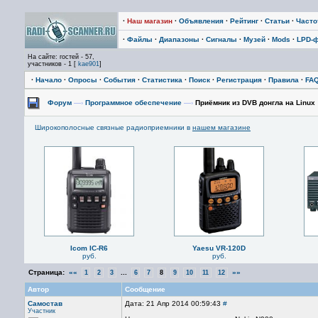
·
Наш магазин
·
Объявления
·
Рейтинг
·
Статьи
·
Част
·
Файлы
·
Диапазоны
·
Сигналы
·
Музей
·
Mods
·
LPD-
На сайте: гостей - 57,
участников - 1 [
kae901
]
·
Начало
·
Опросы
·
События
·
Статистика
·
Поиск
·
Регистрация
·
Правила
·
FA
Форум
—›
Программное обеспечение
—›
Приёмник из DVB донгла на Linux
Широкополосные связные радиоприемники в
нашем магазине
Icom IC-R6
Yaesu VR-120D
руб.
руб.
Страница:
««
...
»»
1
2
3
6
7
8
9
10
11
12
Автор
Сообщение
Самостав
Дата: 21 Апр 2014 00:59:43
#
Участник