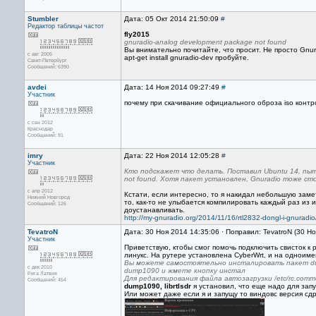
Stumbler
Дата: 05 Окт 2014 21:50:09
#
Редактор
таблицы частот
fly2015
gnuradio-analog development package not found
Вы внимательно почитайте, что просит. Не просто Gnur
с авг 2005
apt-get install gnuradio-dev пробуйте.
Санкт-Петербург
Сообщений: 6390
avdei
Дата: 14 Ноя 2014 09:27:49
#
Участник
почему при скачивание официального оброза iso контр
с сен 2012
Краснодар
Сообщений: 91
imry
Дата: 22 Ноя 2014 12:05:28
#
Участник
Кто подскажет что делать. Поставил Ubuntu 14, пыта
not found. Хотя пакет установлен, Gnuradio тоже ст
с апр 2012
Кстати, если интересно, то я накидал небольшую заметк
Нижний Новгород
то, как-то не улыбается компилировать каждый раз из и
Сообщений: 126
доустанавливать.
http://my-gnuradio.org/2014/11/16/rtl2832-dongl-i-gnuradio
TevatroN
Дата: 30 Ноя 2014 14:35:06 · Поправил: TevatroN (30 Н
Участник
Приветствую, ктобы смог помочь подключить свисток к 
линукс. На рутере установлена CyberWrt, и на одноим
Вы можете самостоятельно инсталировать пакет dum
с дек 2010
dump1090 и жмете кнопку инстал
Рига Латвия
Для редактирования файла автозагрузки /etc/rc.com
Сообщений: 454
dump1090, librtlsdr
я установил, что еще надо для зап
Или может даже если я и запущу то виндовс версия сд