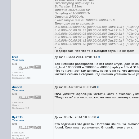
Oversampling output by: 1x.
Buffer size: 8.13ms
Tuned to 103252000 Hz.
Sampling at 1008000 Hz.
Output at 24000 Hz.
Exact sample rate is: 1008000.009613 Hz
Tuner gain set to automatic.
In:0.00% 00:00:00.68 [00:00:00.00] Out:4.10k [ | ] Clip:0
In:0.00% 00:00:01.37 [00:00:00.00] Out:12.3k [ | ] Clip:0
In:0.00% 00:00:02.05 [00:00:00.00] Out:20.5k [ | ] Clip:0
In:0.00% 00:00:02.73 [00:00:00.00] Out:28.7k [ | ] Clip:0
In:0.00% 00:00:03.41 [00:00:00.00] Out:36.9k [ | ] Clip:0
In:0.00% 00:00:04.78 [00:00:00.00] Out:53.2k [ | ] Clip:0
и т.д.
Подозреваю, что что-то с выводом звука, но не факт
RV3
Дата: 13 Июл 2014 12:01:41
#
Участник
Так, немного разобрался, но вот какая штука, даю ком
rtl_fm -f 10300000 -s 200000 -r 48000 | aplay -r 48k -f S1
Что-то начинает там шипеть, но явно не то, что должн
с янв 2007
частота сильно в стороне, где именно установить не у
Возле леса
Сообщений: 1220
dmon0
Дата: 03 Авг 2014 03:01:48
#
Участник
RV3
, укажите коррекцию частоты, ключ -p <число>, у к
"Подогнать" это число можно на глаз по сигналу с изве
с дек 2012
Минск
Сообщений: 113
fly2015
Дата: 05 Окт 2014 19:06:30
#
Участник
Кто подскажет что делать. Поставил Ubuntu 14, пытаюс
found. Хотя пакет установлен, Gnuradio тоже стоит.
с июн 2006
Новокузнецк
Сообщений: 329