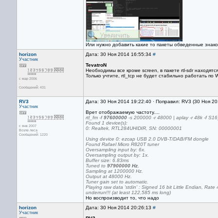
Или нужно добавить какие то пакеты обведенные знак
horizon
Дата: 30 Ноя 2014 16:55:34
#
Участник
TevatroN
Необходимы все кроме screen, в пакете rtl-sdr находятся ту
Только учтите, rtl_tcp не будет стабильно работать по W
с мар 2006
.
Сообщений: 431
RV3
Дата: 30 Ноя 2014 19:22:40 · Поправил: RV3 (30 Ноя 2
Участник
Врет отображаемую частоту....
rtl_fm -f
97600000
-s 200000 -r 48000 | aplay -r 48k -f S1
Found 1 device(s):
с янв 2007
0: Realtek, RTL284UHIDIR, SN: 00000001
Возле леса
Сообщений: 1220
Using device 0: ezcap USB 2.0 DVB-T/DAB/FM dongle
Found Rafael Micro R820T tuner
Oversampling input by: 6x.
Oversampling output by: 1x.
Buffer size: 6.83ms
Tuned to
97900000 Hz.
Sampling at 1200000 Hz.
Output at 48000 Hz.
Tuner gain set to automatic.
Playing raw data 'stdin' : Signed 16 bit Little Endian, Ra
underrun!!! (at least 122,585 ms long)
Но воспроизводит то, что надо
horizon
Дата: 30 Ноя 2014 20:26:13
#
Участник