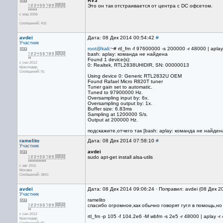
RV3
Это он так отстраивается от центра с DC офсетом.
с мар 2006
.
Сообщений: 431
avdei
Дата: 08 Дек 2014 00:54:42
#
Участник
root@kali
:~# rtl_fm -f 97600000 -s 200000 -r 48000 | aplay
bash: aplay: команда не найдена
Found 1 device(s):
с сен 2012
0: Realtek, RTL2838UHIDIR, SN: 00000013
Краснодар
Сообщений: 91
Using device 0: Generic RTL2832U OEM
Found Rafael Micro R820T tuner
Tuner gain set to automatic.
Tuned to 97900000 Hz.
Oversampling input by: 6x.
Oversampling output by: 1x.
Buffer size: 6.83ms
Sampling at 1200000 S/s.
Output at 200000 Hz.
подскажите,отчего так [bash: aplay: команда не найден
ramelito
Дата: 08 Дек 2014 07:58:10
#
Участник
avdei
sudo apt-get install alsa-utils
с авг 2011
Москва
Сообщений: 3841
avdei
Дата: 08 Дек 2014 09:06:24 · Поправил: avdei (08 Дек 2
Участник
ramelito
спасибо огромное,как обычно говорят гугл в помощь,но
с сен 2012
rtl_fm -p 105 -f 104.2e6 -M wbfm -s 2e5 -r 48000 | aplay -
Краснодар
Сообщений: 91