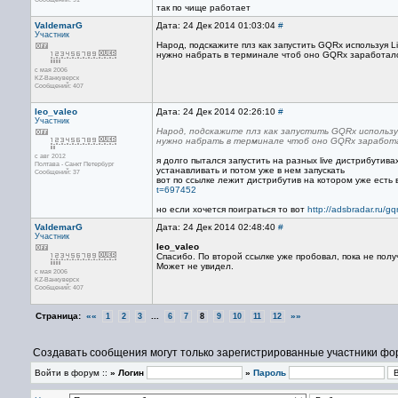
так по чище работает
ValdemarG
Дата: 24 Дек 2014 01:03:04
#
Участник
Народ, подскажите плз как запустить GQRx используя 
нужно набрать в терминале чтоб оно GQRx заработал
с мая 2006
KZ-Ванкуверск
Сообщений: 407
leo_valeo
Дата: 24 Дек 2014 02:26:10
#
Участник
Народ, подскажите плз как запустить GQRx использ
нужно набрать в терминале чтоб оно GQRx заработ
с авг 2012
я долго пытался запустить на разных live дистрибутив
Полтава - Санкт Петербург
устанавливать и потом уже в нем запускать
Сообщений: 37
вот по ссылке лежит дистрибутив на котором уже есть 
t=697452
но если хочется поиграться то вот
http://adsbradar.ru/gq
ValdemarG
Дата: 24 Дек 2014 02:48:40
#
Участник
leo_valeo
Спасибо. По второй ссылке уже пробовал, пока не получ
Может не увидел.
с мая 2006
KZ-Ванкуверск
Сообщений: 407
Страница:
««
...
»»
1
2
3
6
7
8
9
10
11
12
Создавать сообщения могут только зарегистрированные участники фо
Войти в форум ::
» Логин
»
Пароль