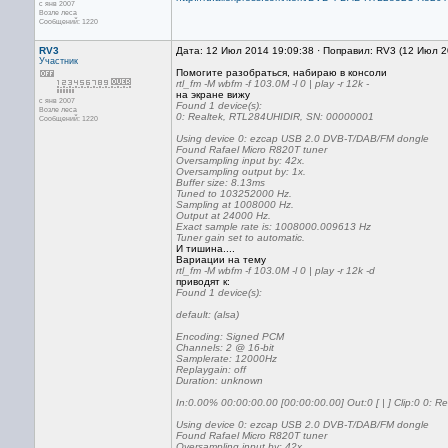
с янв 2007
Возле леса
Сообщений: 1220
RV3
Дата: 12 Июл 2014 19:09:38 · Поправил: RV3 (12 Июл 2
Участник
Помогите разобраться, набираю в консоли
rtl_fm -M wbfm -f 103.0M -l 0 | play -r 12k -
на экране вижу
с янв 2007
Found 1 device(s):
Возле леса
0: Realtek, RTL284UHIDIR, SN: 00000001
Сообщений: 1220
Using device 0: ezcap USB 2.0 DVB-T/DAB/FM dongle
Found Rafael Micro R820T tuner
Oversampling input by: 42x.
Oversampling output by: 1x.
Buffer size: 8.13ms
Tuned to 103252000 Hz.
Sampling at 1008000 Hz.
Output at 24000 Hz.
Exact sample rate is: 1008000.009613 Hz
Tuner gain set to automatic.
И тишина....
Вариации на тему
rtl_fm -M wbfm -f 103.0M -l 0 | play -r 12k -d
приводят к:
Found 1 device(s):
default: (alsa)
Encoding: Signed PCM
Channels: 2 @ 16-bit
Samplerate: 12000Hz
Replaygain: off
Duration: unknown
In:0.00% 00:00:00.00 [00:00:00.00] Out:0 [ | ] Clip:0 0:
Using device 0: ezcap USB 2.0 DVB-T/DAB/FM dongle
Found Rafael Micro R820T tuner
Oversampling input by: 42x.