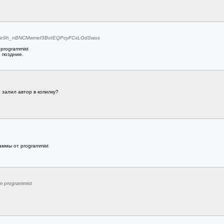
OSle9h_nBNCMwmef3BoIEQPcyFCxLGdSwus
programmist
е поздние.
 залил автор в копилку?
аммы от programmist
 programmist