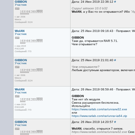
GIBBON
Дата: 24 Июн 2019 22:36:12
#
Участник
Сорри! airtracer 10.0 b32
WolAN
, а у Вас-то он открывается? Ибо
"А
с авг 2006
Минск
Сообщений: 3124
WolAN
Дата: 25 Июн 2019 09:16:43 · Поправил: W
Участник
GIBBON
Таки да, открывается RAR 5.71.
Чем открываете?
с июн 2019
РОССИЯ
Сообщений: 773
GIBBON
Дата: 25 Июн 2019 21:01:40
#
Участник
Чем открываете?
Любым доступным архиватором, включая п
с авг 2006
Минск
Сообщений: 3124
WolAN
Дата: 26 Июн 2019 08:59:46 · Поправил: W
Участник
GIBBON
Там нет sfx модуля.
Смена расширения бесполезна.
с июн 2019
Используйте
РОССИЯ
https://www.rarlab.com/rar/unrarw32.exe
Сообщений: 773
или
https://www.rarlab.com/rar/unrar-ia64.zip
GIBBON
Дата: 26 Июн 2019 14:20:57
#
Участник
WolAN
, спасибо, открылся 7-зипом.
https://www.rarlab.com/rar/unrarw32.exe
Сею 