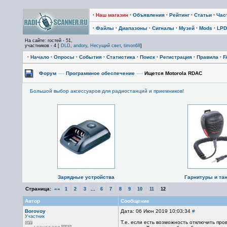
·
Наш магазин
·
Объявления
·
Рейтинг
·
Статьи
·
Час
·
Файлы
·
Диапазоны
·
Сигналы
·
Музей
·
Mods
·
LPD
На сайте: гостей - 51,
участников - 4 [
DLD
,
andory
,
Несущий свет
,
timon68
]
·
Начало
·
Опросы
·
События
·
Статистика
·
Поиск
·
Регистрация
·
Правила
·
F
Форум
—›
Программное обеспечение
—›
Ищется Motorola RDAC
Большой выбор аксессуаров для радиостанций и приемников!
Зарядные устройства
Гарнитуры и та
Страница:
««
...
1
2
3
6
7
8
9
10
11
12
Автор
Сообщение
Borovoy
Дата: 06 Июн 2019 10:03:34
#
Участник
Т.е. если есть возможность отключить про