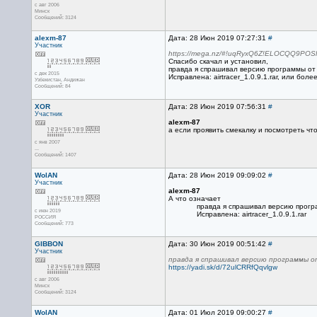
с авг 2006
Минск
Сообщений: 3124
alexm-87
Дата: 28 Июн 2019 07:27:31
#
Участник
https://mega.nz/#!uqRyxQ6Z!ELOCQQ9P
Спасибо скачал и установил,
правда я спрашивал версию программы от 
с дек 2015
Исправлена: airtracer_1.0.9.1.rar, или боле
Узбекистан, Андижан
Сообщений: 84
XOR
Дата: 28 Июн 2019 07:56:31
#
Участник
alexm-87
а если проявить смекалку и посмотреть что
с янв 2007
...
Сообщений: 1407
WolAN
Дата: 28 Июн 2019 09:09:02
#
Участник
alexm-87
А что означает
правда я спрашивал версию прогр
с июн 2019
Исправлена: airtracer_1.0.9.1.rar
РОССИЯ
Сообщений: 773
GIBBON
Дата: 30 Июн 2019 00:51:42
#
Участник
правда я спрашивал версию программы от
https://yadi.sk/d/72ulCRRfQqvlgw
с авг 2006
Минск
Сообщений: 3124
WolAN
Дата: 01 Июл 2019 09:00:27
#