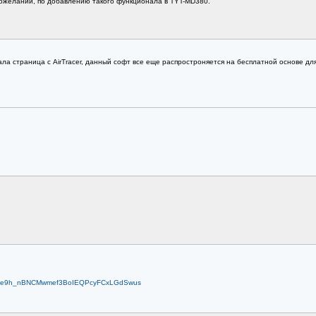
пожеланий, по добавлению такого функционала в TYT-MD380.
ала страница с AirTracer, данный софт все еще распростроняется на бесплатной основе 
OSle9h_nBNCMwmef3BoIEQPcyFCxLGdSwus