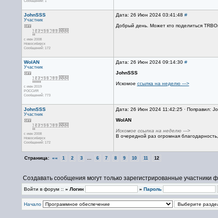
Сообщений: 1
JohnSSS
Дата: 26 Июн 2024 03:41:48
#
Участник
Добрый день. Может кто поделиться TRBOn
с июн 2008
Новосибирск
Сообщений: 172
WolAN
Дата: 26 Июн 2024 09:14:30
#
Участник
JohnSSS
Искомое
ссылка на неделю --->
с июн 2019
РОССИЯ
Сообщений: 773
JohnSSS
Дата: 26 Июн 2024 11:42:25 · Поправил: J
Участник
WolAN
Искомое ссылка на неделю --->
с июн 2008
В очередной раз огромная благодарность,
Новосибирск
Сообщений: 172
Страница:
««
...
1
2
3
6
7
8
9
10
11
12
Создавать сообщения могут только зарегистрированные участники ф
Войти в форум ::
» Логин
»
Пароль
Начало