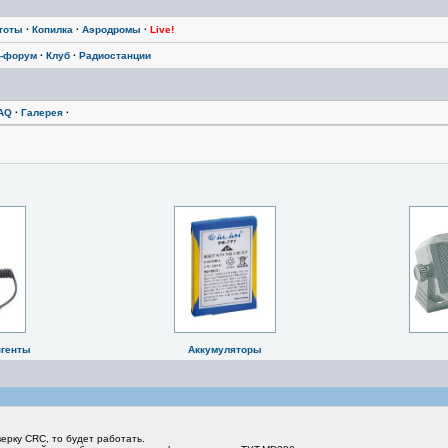
тоты
·
Копилка
·
Аэродромы
·
Live!
-форум
·
Клуб
·
Радиостанции
AQ
·
Галерея
·
нгенты
Аккумуляторы
верку CRC, то будет работать.