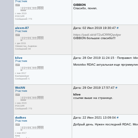
Участник
GIBBON
Спасибо, понял.
с июн 2019
РОССИЯ
Сообщений: 773
alexm-87
Дата: 02 Июл 2019 19:30:47
#
Участник
https://yadi.sk/d/72ulCRRfQqvlgw
GIBBON большое спасибо!!!
с дек 2015
Узбекистан, Андижан
Сообщений: 84
klive
Дата: 28 Окт 2019 11:24:15 · Поправил: kli
Участник
Mototrbo RDAC актуальная еще пргрммулин
с янв 2017
Екатеринбург
Сообщений: 5
WolAN
Дата: 29 Окт 2019 17:57:47
#
Участник
klive
ссылки выше на странице.
с июн 2019
РОССИЯ
Сообщений: 773
dudkes
Дата: 22 Июн 2021 13:09:04
#
Участник
Добрый день. Нужен последний RDAC. Мож
с мар 2017
Киев