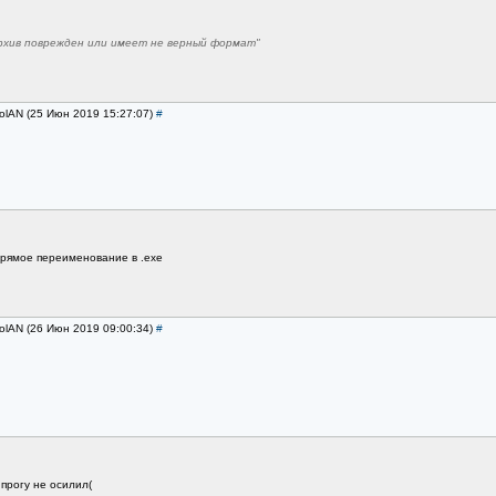
рхив поврежден или имеет не верный формат"
olAN (25 Июн 2019 15:27:07)
#
рямое переименование в .exe
olAN (26 Июн 2019 09:00:34)
#
прогу не осилил(