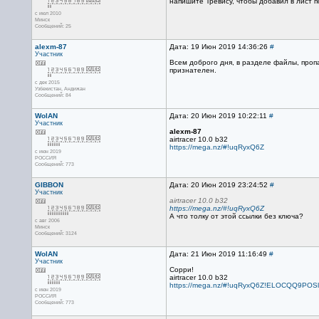
напишите Тревису, чтобы добавил в лист 
с июл 2010
Минск
Сообщений: 25
alexm-87
Дата: 19 Июн 2019 14:36:26
#
Участник
Всем доброго дня, в разделе файлы, проп
признателен.
с дек 2015
Узбекистан, Андижан
Сообщений: 84
WolAN
Дата: 20 Июн 2019 10:22:11
#
Участник
alexm-87
airtracer 10.0 b32
https://mega.nz/#!uqRyxQ6Z
с июн 2019
РОССИЯ
Сообщений: 773
GIBBON
Дата: 20 Июн 2019 23:24:52
#
Участник
airtracer 10.0 b32
https://mega.nz/#!uqRyxQ6Z
А что толку от этой ссылки без ключа?
с авг 2006
Минск
Сообщений: 3124
WolAN
Дата: 21 Июн 2019 11:16:49
#
Участник
Сорри!
airtracer 10.0 b32
https://mega.nz/#!uqRyxQ6Z!ELOCQQ9P
с июн 2019
РОССИЯ
Сообщений: 773