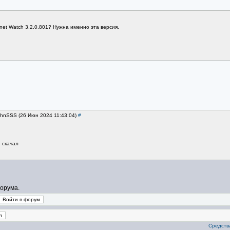
et Watch 3.2.0.801? Нужна именно эта версия.
ohnSSS (26 Июн 2024 11:43:04)
#
 скачал
орума.
Средства