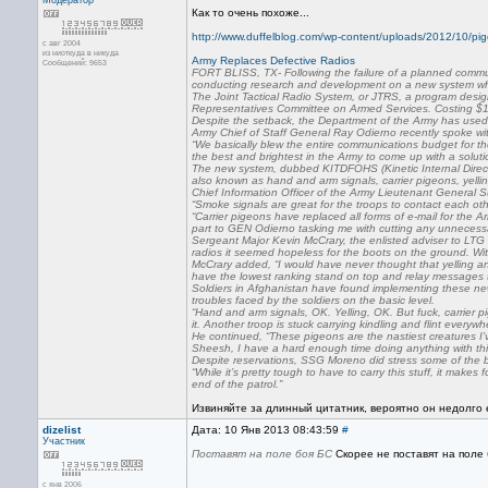
Модератор
Как то очень похоже...
http://www.duffelblog.com/wp-content/uploads/2012/10/pi
с авг 2004
из ниоткуда в никуда
Army Replaces Defective Radios
Сообщений: 9653
FORT BLISS, TX- Following the failure of a planned commun
conducting research and development on a new system which 
The Joint Tactical Radio System, or JTRS, a program design
Representatives Committee on Armed Services. Costing $15
Despite the setback, the Department of the Army has used th
Army Chief of Staff General Ray Odierno recently spoke wit
“We basically blew the entire communications budget for t
the best and brightest in the Army to come up with a soluti
The new system, dubbed KITDFOHS (Kinetic Internal Directly
also known as hand and arm signals, carrier pigeons, yelli
Chief Information Officer of the Army Lieutenant General 
“Smoke signals are great for the troops to contact each othe
“Carrier pigeons have replaced all forms of e-mail for the 
part to GEN Odierno tasking me with cutting any unnecess
Sergeant Major Kevin McCrary, the enlisted adviser to LTG 
radios it seemed hopeless for the boots on the ground. Wit
McCrary added, “I would have never thought that yelling a
have the lowest ranking stand on top and relay messages t
Soldiers in Afghanistan have found implementing these n
troubles faced by the soldiers on the basic level.
“Hand and arm signals, OK. Yelling, OK. But fuck, carrier
it. Another troop is stuck carrying kindling and flint everywhe
He continued, “These pigeons are the nastiest creatures 
Sheesh, I have a hard enough time doing anything with this 
Despite reservations, SSG Moreno did stress some of the b
“While it’s pretty tough to have to carry this stuff, it mak
end of the patrol.”
Извиняйте за длинный цитатник, вероятно он недолго 
dizelist
Дата: 10 Янв 2013 08:43:59
#
Участник
Поставят на поле боя БС
Скорее не поставят на поле
с янв 2006