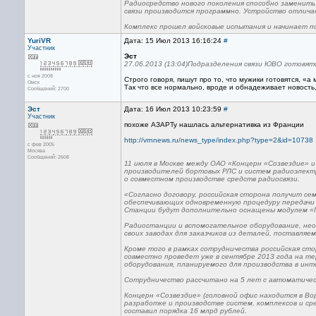
Радиосредство нового поколения способно заменить
связи производится программно. Устройство отлича
Комплекс прошел войсковые испытания и начинает по
YuriVR
Дата: 15 Июл 2013 16:16:24
#
Участник
Эст
27.06.2013 (13:04)Подразделения связи ЮВО готовят
с ноя 2008
Строго говоря, пишут про то, что мужики готовятся, «а
Омск
Так что все нормально, вроде и обнадеживает новость,
Сообщений: 2700
Эст
Дата: 16 Июл 2013 10:23:59
#
Участник
похоже АЗАРТу нашлась альтернативка из Франции
http://vrnnews.ru/news_type/index.php?type=2&id=10738
с фев 2005
Москва
Сообщений: 2608
11 июля в Москве между ОАО «Концерн «Созвездие» и
производителей бортовых РЛС и систем радиоэлектр
о совместном производстве средств радиосвязи.
«Согласно договору, российская сторона получит се
обеспечивающих одновременную процедуру передачи р
Станции будут дополнительно оснащены модулем «Гл
Радиостанции и вспомогательное оборудование, нео
своих заводах для заказчиков из деталей, поставляем
Кроме того в рамках сотрудничества российская ст
совместно проведет уже в сентябре 2013 года на т
оборудования, планируемого для производства в инт
Сотрудничество рассчитано на 5 лет с автоматичес
Концерн «Созвездие» (головной офис находится в Во
разработке и производстве систем, комплексов и ср
составил порядка 16 млрд рублей.