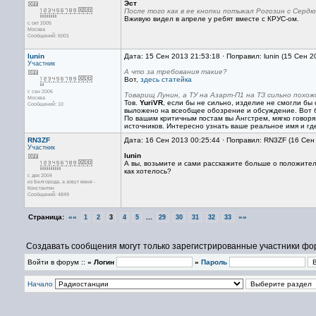
Эст
После того как в ее кнопки потыкал Рогозин с Серд
Вживую видел в апреле у ребят вместе с КРУС-ом.
с окт 2005
Москва
Сообщений: 6001
lunin
Дата: 15 Сен 2013 21:53:18 · Поправил: lunin (15 Сен 
Участник
А что за требования такие?
Вот,
здесь статейка
с сен 2006
Товарищ Лунин, а ТУ на Азарт-П1 на ТЗ сильно похож
Москва
Тов.
YuriVR
, если бы не сильно, изделие не смогли бы 
Сообщений: 10
выложено на всеобщее обозрение и обсуждение. Вот бы
По вашим критичным постам вы Ангстрем, мягко говоря
источников. Интересно узнать ваше реальное имя и гд
RN3ZF
Дата: 16 Сен 2013 00:25:44 · Поправил: RN3ZF (16 Сен
Участник
lunin
А вы, возьмите и сами расскажите больше о положитель
как хотелось?
с дек 2004
из Белгорода, а зовут меня -
Константин
Сообщений: 4849
Страница:
««
...
»»
1
2
3
4
5
29
30
31
32
33
Создавать сообщения могут только зарегистрированные участники фо
Войти в форум ::
» Логин
»
Пароль
Начало