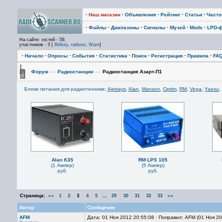
·
Наш магазин
·
Объявления
·
Рейтинг
·
Статьи
·
Част
·
Файлы
·
Диапазоны
·
Сигналы
·
Музей
·
Mods
·
LPD-
На сайте: гостей - 59,
участников - 3 [
Bitikey
,
radiooo
,
Ware
]
·
Начало
·
Опросы
·
События
·
Статистика
·
Поиск
·
Регистрация
·
Правила
·
FA
Форум
—›
Радиостанции
—›
Радиостанция Азарт-П1
Блоки питания для радиотехники
:
Ajetrays
,
Alan
,
Manson
,
Optim
,
RM
,
Vega
,
Yaesu
,
Alan K35
RM LPS 105
(1 Ампер)
(5 Ампер)
руб.
руб.
Страница:
««
...
»»
1
2
3
4
5
29
30
31
32
33
Автор
Сообщение
AFM
Дата: 01 Ноя 2012 20:55:08 · Поправил: AFM (01 Ноя 2