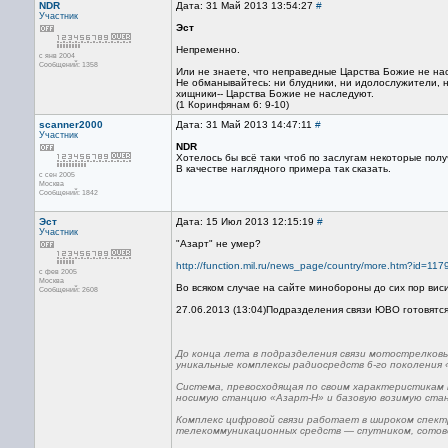
NDR
Дата: 31 Май 2013 13:54:27
#
Участник
Эст
Непременно.
с янв 2004
Сообщений: 1358
Или не знаете, что неправедные Царства Божие не н
Не обманывайтесь: ни блудники, ни идолослужители, н
хищники-- Царства Божие не наследуют.
(1 Коринфянам 6: 9-10)
scanner2000
Дата: 31 Май 2013 14:47:11
#
Участник
NDR
Хотелось бы всё таки чтоб по заслугам некоторые полу
В качестве наглядного примера так сказать.
с сен 2005
Москва
Сообщений: 1842
Эст
Дата: 15 Июл 2013 12:15:19
#
Участник
"Азарт" не умер?
http://function.mil.ru/news_page/country/more.htm?id=
с фев 2005
Москва
Во всяком случае на сайте минобороны до сих пор виси
Сообщений: 2608
27.06.2013 (13:04)Подразделения связи ЮВО готовятся
До конца лета в подразделения связи мотострелковы
уникальные комплексы радиосредств 6-го поколения 
Система, превосходящая по своим характеристикам 
носимую станцию «Азарт-Н» и базовую возимую ста
Комплекс цифровой связи работает в широком спект
телекоммуникационных средств — спутником, сотово