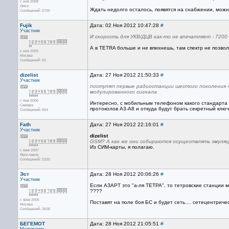
с ноя 2008
Омск
Ждать недолго осталось, появятся на снабжении, можно
Сообщений: 2700
Fujik
Дата: 02 Ноя 2012 10:47:28
#
Участник
И скорость для УКВ/ДЦВ как-то не впечатляет - 7200 
А в TETRA больше и не впихнешь, там спектр не позво
с ноя 2005
Москва
Сообщений: 55
dizelist
Дата: 27 Ноя 2012 21:50:33
#
Участник
поступят первые радиостанции шестого поколения 
модулированного сигнала
с янв 2006
Интересно, с мобильным телефоном какого стандарта 
Самара
протоколов А3-А8 и откуда будут брать секретный клю
Сообщений: 654
Fath
Дата: 27 Ноя 2012 22:16:01
#
Участник
dizelist
GSM? А как же они собираются осуществлять эмуляц
Из СИМ-карты, я полагаю.
с мая 2007
Ярославль
Сообщений: 2320
Эст
Дата: 28 Ноя 2012 20:06:26
#
Участник
Если АЗАРТ это "а-ля ТЕТРА", то тетровские станции мо
????
с фев 2005
Поставят на поле боя БС и будет сеть.... сетецентричес
Москва
Сообщений: 2608
БЕГЕМОТ
Дата: 28 Ноя 2012 21:05:51
#