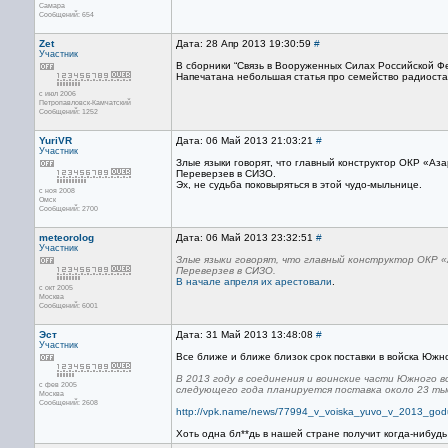
Самара
Сообщений: 654
Zet
Дата: 28 Апр 2013 19:30:59
#
Участник
В сборники “Связь в Вооруженных Силах Российской Ф
Напечатана небольшая статья про семейство радиоста
с июл 2006
Петропавловск-Камчатский
Сообщений: 1252
YuriVR
Дата: 06 Май 2013 21:03:21
#
Участник
Злые языки говорят, что главный конструктор ОКР «Аз
Переверзев в СИЗО.
Эх, не судьба поковыряться в этой чудо-мыльнице.
с ноя 2008
Омск
Сообщений: 2700
meteorolog
Дата: 06 Май 2013 23:32:51
#
Участник
Злые языки говорят, что главный конструктор ОКР 
Переверзев в СИЗО.
В начале апреля их арестовали
.
с окт 2005
Москва
Сообщений: 6001
Эст
Дата: 31 Май 2013 13:48:08
#
Участник
Все ближе и ближе близок срок поставки в войска Южно
В 2013 году в соединения и воинские части Южного 
с фев 2005
следующего года планируется поставка около 23 ты
Москва
Сообщений: 2608
http://vpk.name/news/77994_v_voiska_yuvo_v_2013_godu_
Хоть одна бл**дь в нашей стране получит когда-нибудь