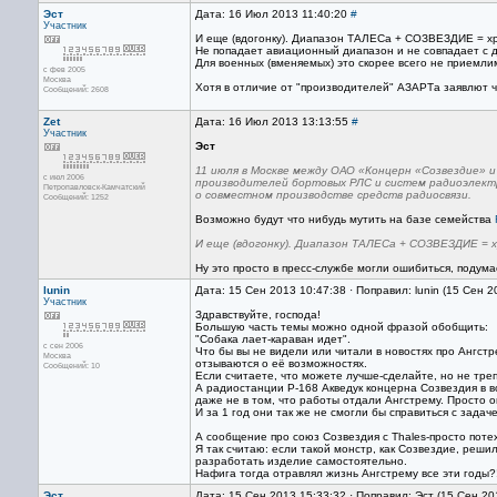
Эст
Дата: 16 Июл 2013 11:40:20
#
Участник
И еще (вдогонку). Диапазон ТАЛЕСа + СОЗВЕЗДИЕ = хр
Не попадает авиационный диапазон и не совпадает с д
Для военных (вменяемых) это скорее всего не приемли
с фев 2005
Москва
Хотя в отличие от "производителей" АЗАРТа заявлют ч
Сообщений: 2608
Zet
Дата: 16 Июл 2013 13:13:55
#
Участник
Эст
11 июля в Москве между ОАО «Концерн «Созвездие» и
с июл 2006
производителей бортовых РЛС и систем радиоэлектр
Петропавловск-Камчатский
о совместном производстве средств радиосвязи.
Сообщений: 1252
Возможно будут что нибудь мутить на базе семейства
И еще (вдогонку). Диапазон ТАЛЕСа + СОЗВЕЗДИЕ = х
Ну это просто в пресс-службе могли ошибиться, подума
lunin
Дата: 15 Сен 2013 10:47:38 · Поправил: lunin (15 Сен 
Участник
Здравствуйте, господа!
Большую часть темы можно одной фразой обобщить:
"Собака лает-караван идет".
с сен 2006
Что бы вы не видели или читали в новостях про Ангст
Москва
отзываются о её возможностях.
Сообщений: 10
Если считаете, что можете лучше-сделайте, но не треп
А радиостанции Р-168 Акведук концерна Созвездия в в
даже не в том, что работы отдали Ангстрему. Просто оп
И за 1 год они так же не смогли бы справиться с зада
А сообщение про союз Созвездия с Thales-просто поте
Я так считаю: если такой монстр, как Созвездие, реши
разработать изделие самостоятельно.
Нафига тогда отравлял жизнь Ангстрему все эти годы?!
Эст
Дата: 15 Сен 2013 15:33:32 · Поправил: Эст (15 Сен 20