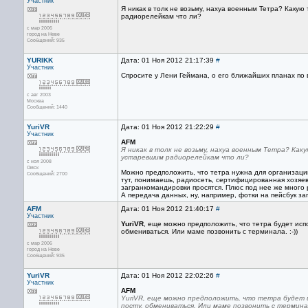
Участник
Я никак в толк не возьму, нахуа военным Тетра? Как
радиорелейкам что ли?
с мар 2006
город на Неве
Сообщений: 935
YURIKK
Дата: 01 Ноя 2012 21:17:39
#
Участник
Спросите у Лени Геймана, о его ближайших планах по
с авг 2003
Москва
Сообщений: 1440
YuriVR
Дата: 01 Ноя 2012 21:22:29
#
Участник
AFM
Я никак в толк не возьму, нахуа военным Тетра? Ка
устаревшим радиорелейкам что ли?
с ноя 2008
Омск
Можно предположить, что тетра нужна для организации 
Сообщений: 2700
тут, понимаешь, радиосеть, сертифицированная хозяев
загранкомандировки просятся. Плюс под нее же много ре
А передача данных, ну, например, фотки на пейсбук за
AFM
Дата: 01 Ноя 2012 21:40:17
#
Участник
YuriVR
, еще можно предположить, что тетра будет исп
обмениваться. Или маме позвонить с терминала. :-))
с мар 2006
город на Неве
Сообщений: 935
YuriVR
Дата: 01 Ноя 2012 22:02:26
#
Участник
AFM
YuriVR, еще можно предположить, что тетра будет и
посту, обмениваться. Или маме позвонить с терминала