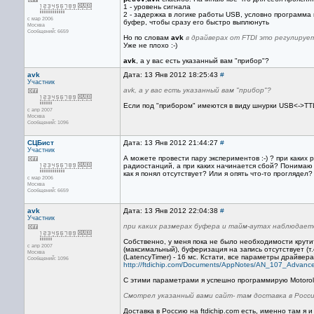
1 - уровень сигнала
2 - задержка в логике работы USB, условно программ
с мар 2006
буфер, чтобы сразу его быстро выплюнуть
Москва
Сообщений: 6659
Но по словам
avk
в драйверах от FTDI это регулируе
Уже не плохо :-)
avk
, а у вас есть указанный вам "прибор"?
avk
Дата: 13 Янв 2012 18:25:43
#
Участник
avk, а у вас есть указанный вам "прибор"?
Если под "прибором" имеются в виду шнурки USB<->TTL 
с апр 2007
Москва
Сообщений: 1096
СЦБист
Дата: 13 Янв 2012 21:44:27
#
Участник
А можете провести пару экспериментов :-) ? при каки
радиостанций, а при каких начинается сбой? Понимаю 
как я понял отсутствует? Или я опять что-то проглядел?
с мар 2006
Москва
Сообщений: 6659
avk
Дата: 13 Янв 2012 22:04:38
#
Участник
при каких размерах буфера и тайм-аутах наблюдает
Собственно, у меня пока не было необходимости крут
с апр 2007
(максимальный), буферизация на запись отсутствует (т
Москва
(LatencyTimer) - 16 мс. Кстати, все параметры драйвер
Сообщений: 1096
http://ftdichip.com/Documents/AppNotes/AN_107_Advanc
С этими параметрами я успешно программирую Motoro
Смотрел указанный вами сайт- там доставка в Росси
Доставка в Россию на ftdichip.com есть, именно там я