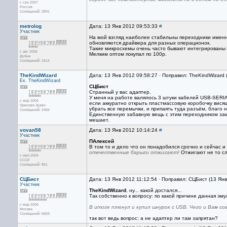
с сен 2007
Россия
Сообщений: 3991
metrolog
Дата: 13 Янв 2012 09:53:33
#
Участник
На мой взгляд наиболее стабильны переходники именно
обновляются драйвера для разных операционок.
Такие микросхемы очень часто бывают интегрированы 
с авг 2006
Мелким оптом покупал по 100р.
Дубна
Сообщений: 1614
TheKindWizard
Дата: 13 Янв 2012 09:58:27 · Поправил: TheKindWizard 
Ex. TheKindWizard
СЦБист
Странный у вас адаптер.
У меня на работе валялось 3 штуки кабелей USB-SERIA
с мар 2006
если аккуратно открыть пластмассовую коробочку вися
Орехово-Зуево
убрать все перемычки, и припаять туда разъём, благо 
Сообщений: 2466
Единственную забавную вещь с этим переходником зам
мешает.
vovan58
Дата: 13 Янв 2012 10:14:24
#
Участник
ПАлексей
В том то и дело что он понадобился срочно и сейчас и
отечественные барыги отжигают!
Отжигают не то сло
с июл 2004
СССР
Сообщений: 851
СЦБист
Дата: 13 Янв 2012 11:12:54 · Поправил: СЦБист (13 Ян
Участник
TheKindWizard
, ну... какой достался...
Так собственно к вопросу: по какой причине данная э
с мар 2006
В итоге плюнул и купил шнурок с USB. Чего и Вам со
Москва
Сообщений: 6659
так вот ведь вопрос: а не адаптер ли там запрятан?