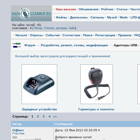
·
Наш магазин
·
Объявления
·
Рейтинг
·
Статьи
·
Част
·
Файлы
·
Диапазоны
·
Сигналы
·
Музей
·
Mods
·
LPD-
На сайте: гостей - 63,
участников - 4 [
Menjo
,
Chester
,
ветеран
,
Хайо
]
·
Начало
·
Опросы
·
События
·
Статистика
·
Поиск
·
Регистрация
·
Правила
·
FA
Форум
—›
Разработка, ремонт, схемы, модификации
—›
Адаптеры USB - 
Большой выбор аксессуаров для радиостанций и приемников!
Зарядные устройства
Гарнитуры и тангенты
Страница:
»»
1
2
3
4
Автор
Сообщение
СЦБист
Дата: 13 Янв 2012 02:32:05
#
Участник
Доброго времени суток!