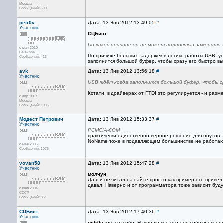
Москва
Сообщений: 609
petr0v
Дата: 13 Янв 2012 13:49:05
#
Участник
СЦБист
По какой причине он не может полностью заменить
с мая 2010
Balakhna
По причине больших задержек в логике работы USB, у
Сообщений: 413
заполнится большой буфер, чтобы сразу его быстро в
avk
Дата: 13 Янв 2012 13:56:18
#
Участник
USB ждёт когда заполнится большой буфер, чтобы с
Кстати, в драйверах от FTDI это регулируется - и разм
с апр 2007
Москва
Сообщений: 1096
Модест Петрович
Дата: 13 Янв 2012 15:33:37
#
Участник
PCMCIA-COM
практически единственно верное решение для ноутов. G
NoName тоже в подавляющем большинстве не работаю
с мая 2005
Сообщений: 1076
vovan58
Дата: 13 Янв 2012 15:47:28
#
Участник
молчун
Да я и не читал на сайте просто как пример его привел
давал. Наверно и от программатора тоже зависит будут
с июл 2004
СССР
Сообщений: 851
СЦБист
Дата: 13 Янв 2012 17:40:36
#
Участник
petr0v
,
avk
спасибо! Начинаю кое-что для себя прояснять