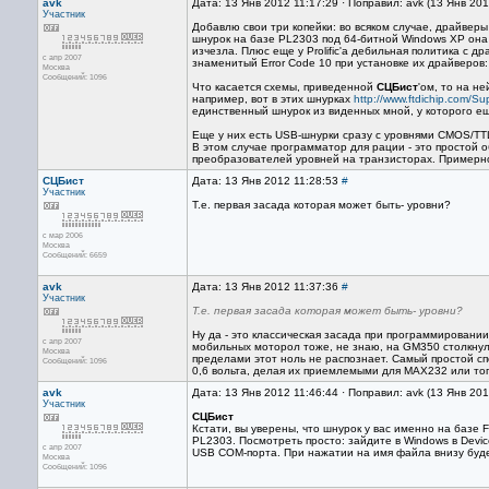
avk
Дата: 13 Янв 2012 11:17:29 · Поправил: avk (13 Янв 20
Участник
Добавлю свои три копейки: во всяком случае, драйвер
шнурок на базе PL2303 под 64-битной Windows XP она
изчезла. Плюс еще у Prolific'а дебильная политика с д
с апр 2007
знаменитый Error Code 10 при установке их драйверов
Москва
Сообщений: 1096
Что касается схемы, приведенной
СЦБист
'ом, то на н
например, вот в этих шнурках
http://www.ftdichip.com/
единственный шнурок из виденных мной, у которого ещ
Еще у них есть USB-шнурки сразу с уровнями CMOS/TTL
В этом случае программатор для рации - это простой 
преобразователей уровней на транзисторах. Примерно 
СЦБист
Дата: 13 Янв 2012 11:28:53
#
Участник
Т.е. первая засада которая может быть- уровни?
с мар 2006
Москва
Сообщений: 6659
avk
Дата: 13 Янв 2012 11:37:36
#
Участник
Т.е. первая засада которая может быть- уровни?
Ну да - это классическая засада при программировании
с апр 2007
мобильных моторол тоже, не знаю, на GM350 столкнул
Москва
пределами этот ноль не распознает. Самый простой сп
Сообщений: 1096
0,6 вольта, делая их приемлемыми для MAX232 или тог
avk
Дата: 13 Янв 2012 11:46:44 · Поправил: avk (13 Янв 20
Участник
СЦБист
Кстати, вы уверены, что шнурок у вас именно на базе
PL2303. Посмотреть просто: зайдите в Windows в Device
с апр 2007
USB COM-порта. При нажатии на имя файла внизу будет
Москва
Сообщений: 1096