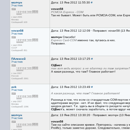
молчун
Дата: 13 Янв 2012 11:55:30
#
Участник
vovan58
PCMCIA Express - COM
Так не бывает. Может быть или PCMCIA-COM, или Expres
с июл 2005
Москва
Сообщений: 609
vovan58
Дата: 13 Янв 2012 12:12:09 · Поправил: vovan58 (13 Ян
Участник
молчун
Спасибо!
Express Card-COM
именно так, путаюсь в них.
Поправил.
с июл 2004
СССР
Сообщений: 851
ПАлексей
Дата: 13 Янв 2012 13:17:25
#
Участник
СЦБист
так вот ведь вопрос: а не адаптер ли там запрятан
А какая разница, что там? Главное работает!
с сен 2007
Россия
Сообщений: 3991
avk
Дата: 13 Янв 2012 13:23:49
#
Участник
А какая разница, что там? Главное работает!
Разница в том, что если со стандартным COM-портом 
с апр 2007
адаптерами внутри - нет. И не факт, что следующая в
Москва
шнурок делает. Т.е. здесь вы в общем-то рискуете ни
Сообщений: 1096
СЦБист
'а, может сначала заработать, а потом вдруг не
молчун
Дата: 13 Янв 2012 13:30:20 · Поправил: молчун (13 Ян
Участник
vovan58
Там на сайте описание кривое. Повторюсь - начинка у 
Prolific), только заметно дороже. Следовательно, глюки
с июл 2005