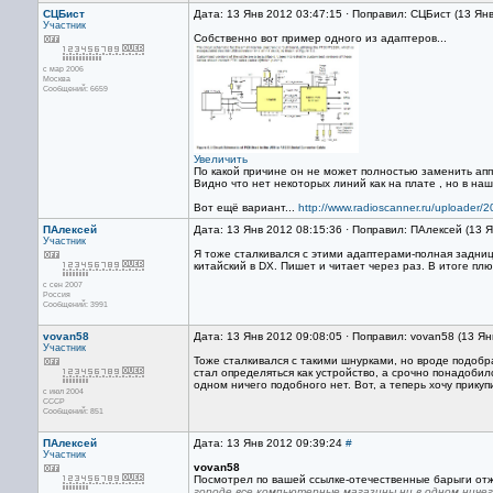
СЦБист
Дата: 13 Янв 2012 03:47:15 · Поправил: СЦБист (13 Ян
Участник
Собственно вот пример одного из адаптеров...
с мар 2006
Москва
Сообщений: 6659
Увеличить
По какой причине он не может полностью заменить ап
Видно что нет некоторых линий как на плате , но в наш
Вот ещё вариант...
http://www.radioscanner.ru/uploader/
ПАлексей
Дата: 13 Янв 2012 08:15:36 · Поправил: ПАлексей (13 
Участник
Я тоже сталкивался с этими адаптерами-полная задни
китайский в DX. Пишет и читает через раз. В итоге пл
с сен 2007
Россия
Сообщений: 3991
vovan58
Дата: 13 Янв 2012 09:08:05 · Поправил: vovan58 (13 Ян
Участник
Тоже сталкивался с такими шнурками, но вроде подоб
стал определяться как устройство, а срочно понадобил
одном ничего подобного нет. Вот, а теперь хочу прику
с июл 2004
СССР
Сообщений: 851
ПАлексей
Дата: 13 Янв 2012 09:39:24
#
Участник
vovan58
Посмотрел по вашей ссылке-отечественные барыги от
городе все компьютерные магазины ни в одном ничег