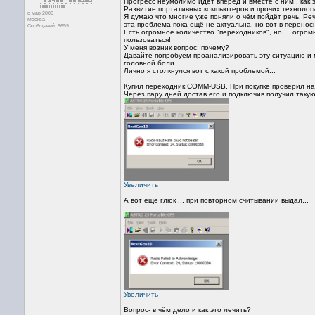
Прогресс неумолимо идёт вперёд и вместе с ним , как 
Развитие портативных компьютеров и прочих технологи
с мар 2006
Я думаю что многие уже поняли о чём пойдёт речь. Р
Москва
эта проблема пока ещё не актуальна, но вот в переносн
Сообщений: 6659
Есть огромное количество "переходников", но ... огр
пользоваться!
У меня возник вопрос: почему?
Давайте попробуем проанализировать эту ситуацию и 
головной боли.
Лично я столкнулся вот с какой проблемой...
Купил переходник СОММ-USB. При покупке проверил на 
Через пару дней достав его и подключив получил такую 
Увеличить
А вот ещё глюк ... при повторном считывании выдал...
Увеличить
Вопрос- в чём дело и как это лечить?