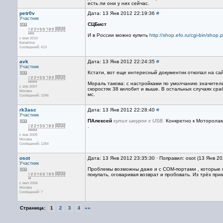
есть ли они у них сейчас.
petr0v
Дата: 13 Янв 2012 22:19:36
#
Участник
СЦБист
И в России можно купить
http://shop.efo.ru/cgi-bin/sh
с мая 2010
Balakhna
Сообщений: 413
avk
Дата: 13 Янв 2012 22:24:35
#
Участник
Кстати, вот еще интересный документик откопал на са
Мораль такова: с настройками по умолчанию значител
с апр 2007
скоростях 38 килобит и выше. В остальных случаях сра
Москва
мс.
Сообщений: 1096
rk3asc
Дата: 13 Янв 2012 22:28:40
#
Участник
ПАлексей
купил шнурок с USB.
Конкретно к Моторолам 
.
с янв 2009
Москва
Сообщений: 1284
osot
Дата: 13 Янв 2012 23:35:30 · Поправил: osot (13 Янв 2
Участник
Проблемы возможны даже и с COM-портами , которые н
покупать, оговаривая возврат и пробовать. Из трёх п
с июл 2006
Москва
Сообщений: 7
Страница:
»»
1
2
3
4