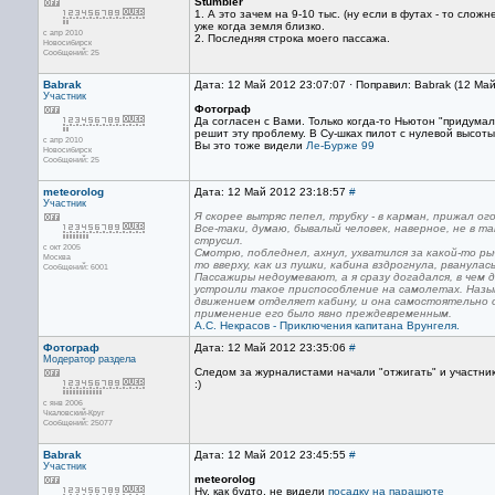
Stumbler
1. А это зачем на 9-10 тыс. (ну если в футах - то сл
уже когда земля близко.
с апр 2010
2. Последняя строка моего пассажа.
Новосибирск
Сообщений: 25
Babrak
Дата: 12 Май 2012 23:07:07 · Поправил: Babrak (12 Ма
Участник
Фотограф
Да согласен с Вами. Только когда-то Ньютон "придумал
решит эту проблему. В Су-шках пилот с нулевой высоты 
с апр 2010
Вы это тоже видели
Ле-Бурже 99
Новосибирск
Сообщений: 25
meteorolog
Дата: 12 Май 2012 23:18:57
#
Участник
Я скорее вытряс пепел, трубку - в карман, прижал ого
Все-таки, думаю, бывалый человек, наверное, не в так
струсил.
с окт 2005
Смотрю, побледнел, ахнул, ухватился за какой-то ры
Москва
то вверху, как из пушки, кабина вздрогнула, рванула
Сообщений: 6001
Пассажиры недоумевают, а я сразу догадался, в чем 
устроили такое приспособление на самолетах. Называ
движением отделяет кабину, и она самостоятельно о
применение его было явно преждевременным.
А.С. Некрасов - Приключения капитана Врунгеля.
Фотограф
Дата: 12 Май 2012 23:35:06
#
Модератор раздела
Следом за журналистами начали "отжигать" и участни
:)
с янв 2006
Чкаловский-Круг
Сообщений: 25077
Babrak
Дата: 12 Май 2012 23:45:55
#
Участник
meteorolog
Ну, как будто, не видели
посадку на парашюте