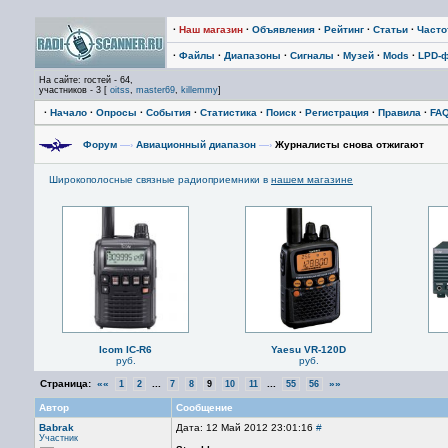
·
Наш магазин
·
Объявления
·
Рейтинг
·
Статьи
·
Част
·
Файлы
·
Диапазоны
·
Сигналы
·
Музей
·
Mods
·
LPD-
На сайте: гостей - 64,
участников - 3 [
oitss
,
master69
,
killemmy
]
·
Начало
·
Опросы
·
События
·
Статистика
·
Поиск
·
Регистрация
·
Правила
·
FA
Форум
—›
Авиационный диапазон
—›
Журналисты снова отжигают
Широкополосные связные радиоприемники в
нашем магазине
Icom IC-R6
Yaesu VR-120D
руб.
руб.
Страница:
««
...
...
»»
1
2
7
8
9
10
11
55
56
Автор
Сообщение
Babrak
Дата: 12 Май 2012 23:01:16
#
Участник