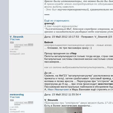
брюхе были иллюминаторы, то можно было бы даж
В пресс-службе этого госпредприятия по обслуживан
могли видеть самолет.
- Это был
научно-тренировочный, сравнительно не
*****
Ещё из старенького:
graevg1
:
А так пишут журналисты:
"
Тысячетонный МиГ, блеснув серебром элеронов, н
грозно и назидательно раздирал небо скачками упл
V_Strannik
Дата: 15 Май 2012 10:17:53 · Поправил: V_Strannik (15
Участник
Babrak
отстреливаются пассажирские кресла - левые влево, 
... блоками, по три пассажира сразу :-)
с окт 2007
Москва
Прошу прощения за off
top
Сообщений: 1303
Пилоты катапультируются только тогда когда, страх см
Катапультные системы спасения жизни настолько сложн
пассажиров...
как из салона выбрасывать/катапультировать
...
Коро
Да уж ...
Скажем, на МиГ23 "катапультная ручка" расположена м
прижаты к телу), затем срабатывает тросовый привод,
колпака и позже кресла ... Перегрузка при "отстреле" в
перегрузка до 8 ед ... при этом происходит
неестестве
Пассажирам магистральных лайнеров в обозримом буду
А,
Иван Иван
ы
чами
и Марь Ваннами ещё стрелять и стр
meteorolog
Дата: 15 Май 2012 11:55:54
#
Участник
V_Strannik
Перегрузка при "отстреле" вверх может быть 17-19 е
Есть и более экзотические варианты...
с окт 2005
Москва
Сообщений: 6001