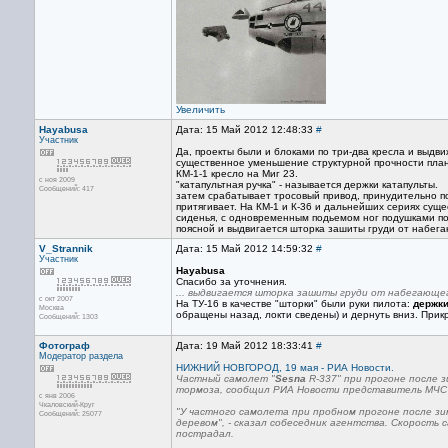
Увеличить
Hayabusa
Дата: 15 Май 2012 12:48:33
#
Участник
Да, проекты были и блоками по три-два кресла и выдви
существенное уменьшение структурной прочности план
КМ-1-1 кресло на Миг 23.
с ноя 2009
"катапультная ручка" - называется держки катапульты.
Сообщений: 417
затем срабатывает тросовый привод, принудительно под
притягивает. На КМ-1 и К-36 и дальнейших сериях сущ
сиденья, с одновременным подьемом ног подушками под
поясной и выдвигается шторка зашиты груди от набега
V_Strannik
Дата: 15 Май 2012 14:59:32
#
Участник
Hayabusa
Спасибо за уточнения.
... выдвигается шторка зашиты груди от набегающег
с окт 2007
На ТУ-16 в качестве "шторки" были руки пилота:
держки
Москва
обращены назад, локти сведены) и дернуть вниз. Прикр
Сообщений: 1303
Фотограф
Дата: 19 Май 2012 18:33:41
#
Модератор раздела
НИЖНИЙ НОВГОРОД, 19 мая - РИА Новости.
Частный самолет "
Sesna
R-337" при прогоне после 
тормоза, сообщил РИА Новости представитель МЧС 
с янв 2006
Чкаловский-Круг
"У частного самолета при пробном прогоне после зи
Сообщений: 25077
деревом", - сказал собеседник агентства. Скорость 
пострадал.