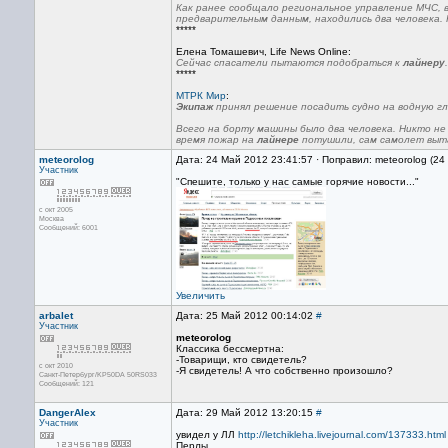
Как ранее сообщало региональное управление МЧС, 
предварительным данным, находились два человека.
*****
Елена Томашевич, Life News Online:
Сейчас спасатели пытаются подобраться к
лайнеру
.
*****
МТРК Мир
:
Экипаж
принял решение посадить судно на водную гла
Всего на борту машины было два человека. Никто не
время пожар на
лайнере
потушили, сам самолет выт
meteorolog
Дата: 24 Май 2012 23:41:57 · Поправил: meteorolog (2
Участник
"Спешите, только у нас самые горячие новости..."
с окт 2005
Москва
Сообщений: 6001
Увеличить
arbalet
Дата: 25 Май 2012 00:14:02
#
Участник
meteorolog
Классика бессмертна:
-Товарищи, кто свидетель?
с окт 2010
-Я свидетель! А что собственно произошло?
Санкт-Петербург/KP50DA 50RS033
Сообщений: 121
DangerAlex
Дата: 29 Май 2012 13:20:15
#
Участник
увидел у ЛЛ
http://letchikleha.livejournal.com/137333.html
Перлы