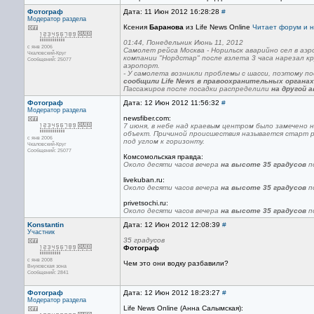
Фотограф
Дата: 11 Июн 2012 16:28:28
#
Модератор раздела
Ксения
Баранова
из Life News Online
Читает форум и н
01:44, Понедельник Июнь 11, 2012
с янв 2006
Самолет рейса Москва - Норильск аварийно сел в аэ
Чкаловский-Круг
компании "Нордстар" после взлета 3 часа нарезал к
Сообщений: 25077
аэропорт.
- У самолета возникли проблемы с шасси, поэтому п
сообщили Life News в правоохранительных органах
Пассажиров после посадки распределили
на другой 
Фотограф
Дата: 12 Июн 2012 11:56:32
#
Модератор раздела
newsfiber.com:
7 июня, в небе над краевым центром было замечено
объект. Причиной происшествия называется старт р
с янв 2006
под углом к горизонту.
Чкаловский-Круг
Сообщений: 25077
Комсомольская правда:
Около десяти часов вечера
на высоте 35 градусов
п
livekuban.ru:
Около десяти часов вечера
на высоте 35 градусов
п
privetsochi.ru:
Около десяти часов вечера
на высоте 35 градусов
п
Konstantin
Дата: 12 Июн 2012 12:08:39
#
Участник
35 градусов
Фотограф
с янв 2008
Чем это они водку разбавили?
Внуковская зона
Сообщений: 2841
Фотограф
Дата: 12 Июн 2012 18:23:27
#
Модератор раздела
Life News Online (Анна Салымская):