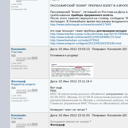
с мая 2008
ПАССАЖИРСКИЙ "БОИНГ" ПРЕРВАЛ ВЗЛЕТ В АЭРОП
Москва
Сообщений: 848
Пассажирский "Боинг", летевший из Ростова-на-Дону в
срабатывание
прибора прерванного взлета.
После этого самолет вернулся на стоянку, сообщили "
пострадал. В ближайшее время пассажиры воздушного 
http://www.radiomayak.ru/news/show/id/17645
кто еще пользует такие приборы
для приварки катодов
http://www.interfax-russia.ru/South/news.asp?id=317850
http://www.rosbalt.ru/federal/2012/05/29/986170.html
http://www.livekuban.ru/node/473541
http://www.aviaport.ru/digest/2012/05/29/235186.html
Konstantin
Дата: 02 Июн 2012 15:03:13 · Поправил: Konstantin (0
Участник
Готовимся к штурму!
с янв 2008
Внуковская зона
Сообщений: 2841
Фотограф
Дата: 02 Июн 2012 15:11:19
#
Модератор раздела
Вот ещё.
РБК:
МЧС: В столичном регионе объявлено
штурмовое
пр
с янв 2006
02.06.2012, Москва 12:12:06 В столичном регионе об
Чкаловский-Круг
распространением на Москву и остальные районы, ожи
Сообщений: 25077
Главного управления МЧС России по Московской облас
Копируют текст не читая ?
Konstantin
Дата: 02 Июн 2012 15:31:03 · Поправил: Konstantin (0
Участник
Копируют текст не читая ?
Фотограф