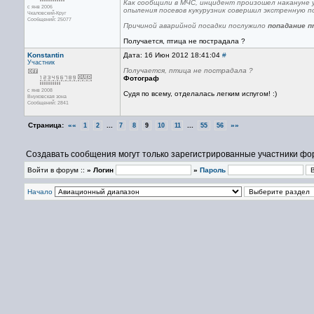
Как сообщили в МЧС, инцидент произошел накануне 
с янв 2006
опыления посевов кукурузник совершил экстренную по
Чкаловский-Круг
Сообщений: 25077
Причиной аварийной посадки послужило
попадание п
Получается, птица не пострадала ?
Konstantin
Дата: 16 Июн 2012 18:41:04
#
Участник
Получается, птица не пострадала ?
Фотограф
с янв 2008
Судя по всему, отделалась легким испугом! :)
Внуковская зона
Сообщений: 2841
Страница:
««
...
...
»»
1
2
7
8
9
10
11
55
56
Создавать сообщения могут только зарегистрированные участники фо
Войти в форум ::
» Логин
»
Пароль
Начало