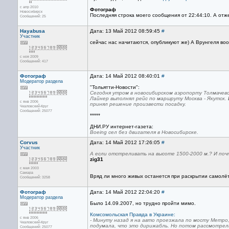
с апр 2010
Фотограф
Новосибирск
Последняя строка моего сообщения от 22:44:10. А отже
Сообщений: 25
Hayabusa
Дата: 13 Май 2012 08:59:45
#
Участник
сейчас нас начитаются, опубликуют же) А Врунгеля во
с ноя 2009
Сообщений: 417
Фотограф
Дата: 14 Май 2012 08:40:01
#
Модератор раздела
"Тольятти-Новости":
Сегодня утром в новосибирском аэропорту Толмачево
Лайнер выполнял рейс по маршруту Москва - Якутск.
с янв 2006
принял решение произвести посадку.
Чкаловский-Круг
Сообщений: 25077
*****
ДНИ.РУ интернет-газета:
Boeing cел без двигателя в Новосибирске.
Corvus
Дата: 14 Май 2012 17:26:05
#
Участник
А если отстреливать на высоте 1500-2000 м.? И почт
zig31
с мая 2003
Самара
Вряд ли много живых останется при раскрытии самолёта
Сообщений: 3258
Фотограф
Дата: 14 Май 2012 22:04:20
#
Модератор раздела
Было 14.09.2007, но трудно пройти мимо.
Комсомольская Правда в Украине:
с янв 2006
- Минуту назад я на авто проезжала по мосту Метро, 
Чкаловский-Круг
подумала, что это дирижабль. Но потом рассмотрела
Сообщений: 25077