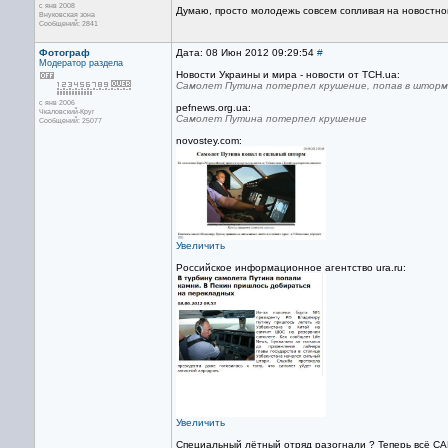
с янв 2008
Думаю, просто молодежь совсем сопливая на новостно
Внуковская зона
Сообщений: 2841
Фотограф
Дата: 08 Июн 2012 09:29:54
#
Модератор раздела
Новости Украины и мира - новости от TCH.ua:
Самолет Путина потерпел крушение, попав в шторм
с янв 2006
pefnews.org.ua:
Чкаловский-Круг
Самолет Путина потерпел крушение
Сообщений: 25077
novostey.com:
Увеличить
Российское информационное агентство ura.ru:
Увеличить
Специальный лётный отряд разогнали ? Теперь всё СА