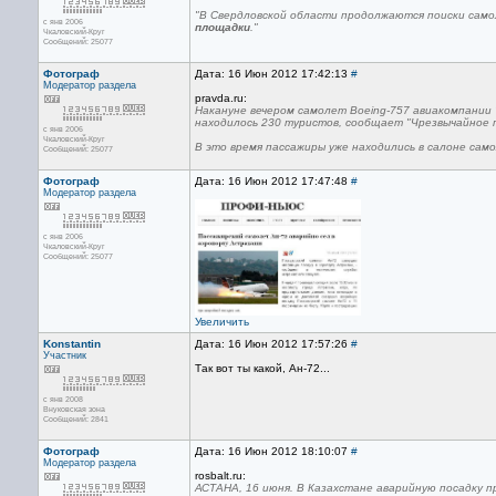
"В Свердловской области продолжаются поиски сам
с янв 2006
площадки
."
Чкаловский-Круг
Сообщений: 25077
Фотограф
Дата: 16 Июн 2012 17:42:13
#
Модератор раздела
pravda.ru:
Накануне вечером самолет Boeing-757 авиакомпании 
находилось 230 туристов, сообщает "Чрезвычайное п
с янв 2006
Чкаловский-Круг
В это время пассажиры уже находились в салоне сам
Сообщений: 25077
Фотограф
Дата: 16 Июн 2012 17:47:48
#
Модератор раздела
с янв 2006
Чкаловский-Круг
Сообщений: 25077
Увеличить
Konstantin
Дата: 16 Июн 2012 17:57:26
#
Участник
Так вот ты какой, Ан-72...
с янв 2008
Внуковская зона
Сообщений: 2841
Фотограф
Дата: 16 Июн 2012 18:10:07
#
Модератор раздела
rosbalt.ru:
АСТАНА, 16 июня. В Казахстане аварийную посадку п