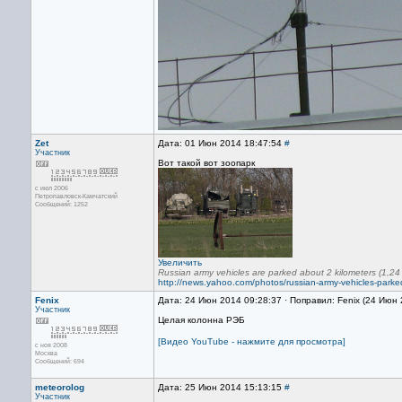
Zet
Дата: 01 Июн 2014 18:47:54
#
Участник
Вот такой вот зоопарк
с июл 2006
Петропавловск-Камчатский
Сообщений: 1252
Увеличить
Russian army vehicles are parked about 2 kilometers (1,24 
http://news.yahoo.com/photos/russian-army-vehicles-park
Fenix
Дата: 24 Июн 2014 09:28:37 · Поправил: Fenix (24 Июн
Участник
Целая колонна РЭБ
[Видео YouTube - нажмите для просмотра]
с ноя 2008
Москва
Сообщений: 694
meteorolog
Дата: 25 Июн 2014 15:13:15
#
Участник