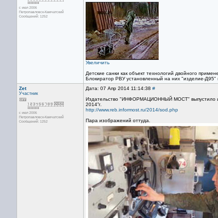
с июл 2006
Петропавловск-Камчатский
Сообщений: 1252
Увеличить
Детские санки как объект технологий двойного примене
Блокиратор РВУ установленный на них "изделие-Д95" 
Zet
Дата: 07 Апр 2014 11:14:38
#
Участник
Издательство "ИНФОРМАЦИОННЫЙ МОСТ" выпустило из 
2014”г.
http://www.reb.informost.ru/2014/sod.php
с июл 2006
Петропавловск-Камчатский
Пара изображений оттуда.
Сообщений: 1252