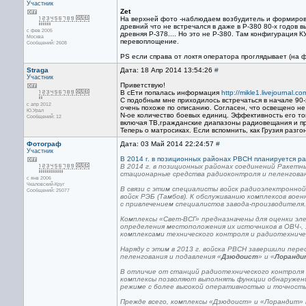
Участник
Zet
На верхней фото -наблюдаем возбудитель и формирова
древний что не встречался в даже в Р-380 80-х годов вы
с фев 2005
древняя Р-378.... Но это не Р-380. Там конфигурация КУ
Москва
перевоплощение.
Сообщений: 2608
PS если справа от локтя оператора проглядывает (на ф
Straga
Дата: 18 Апр 2014 13:54:26
#
Участник
Приветствую!
В сЕти попалась информация
http://mikle1.livejournal.
С подобным мне приходилось встречаться в начале 90-
с апр 2012
очень похоже по описанию. Согласен, что освещено не
Ю.Урал
N-ое количество боевых единиц. Эффективность его тог
Сообщений: 12
включая ТВ,гражданские диапазоны радиовещания и пр
Теперь о матросиках. Если вспомнить, как Грузия раз
Фотограф
Дата: 03 Май 2014 22:24:57
#
Участник
В 2014 г. в позиционных районах РВСН планируется р
В 2014 г. в позиционных районах соединений Ракетн
стационарные средства радиоконтроля и пеленгован
с янв 2006
Чкаловский-Круг
В связи с этим специалисты войск радиоэлектронно
Сообщений: 25077
войск РЭБ (Тамбов). К обслуживанию комплексов во
с привлечением специалистов завода-производителя.
Комплексы «Свет-ВСГ» предназначены для оценки эле
определения местоположения их источников в ОВЧ-,
комплексами технического контроля и радиотехниче
Наряду с этим в 2013 г. войска РВСН завершили пе
пеленгования и подавления «
Дзюдоист
» и «
Лоранди
В отличие от станций радиотехнического контроля и
комплексы позволяют выполнять функции обнаружени
режиме с более высокой оперативностью и точност
Прежде всего, комплексы «Дзюдоист» и «Лорандит» 