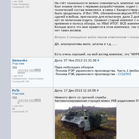
с авг 2008
На счёт гениальности можно сомневаться, комплекс за
Санкт-Петербург
Был знаком лично с первыми разработчиками, ездил с ку
Сообщений: 329
технический состав поменялся, в связи с банкротством
было продолжать. И Вот УРА, обновлённая версия РП-3
сдачей в войска, пригласили для испытания, дали 2 дн
нет по полигонам ездить. Сравнил старый комплект с 
приёмник и полоса обзора, но УВЫ! ИТОГ: ВСЕ комплексы 
Больше всего что мне нравится в этом комплексе, так 
нет таких косяков.
Вопрос 2 оснащение войск таким комплексом = осна
ДА, альтернативы мало, штатка и т.д.......
Есть очень хороший, на мой взгляд комплекс, это "МУР
Stetsenko
Дата: 07 Ноя 2013 21:31:38
#
Участник
Пара небольших обзоров
-Техника РЭР украинского производства. Часть 1 (моб
-Техника РЭБ украинского производства -
ССЫЛКА
с дек 2010
Симферополь - ворота Крыма
Сообщений: 918
PeTe
Дата: 17 Дек 2013 11:16:58
#
Участник
Немного фото со срочной службы .
Автоматизированная станция помех УКВ радиосвязи Р
с янв 2012
ДВ
Сообщений: 29