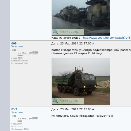
Кадр из этого видео -
http://www.youtube.com/watch?v=8
009
Дата: 23 Мар 2014 22:27:06
#
Участник
Камаз с хворостом у центра радиоэлектронной развед
Снимок сделан 21 марта 2014 года.
с фев 2005
Большой Тютерс
Сообщений: 570
RV3
Дата: 23 Мар 2014 22:42:06
#
Участник
Ну прям это, Камаз подкрался незаметно ))
с янв 2007
Возле леса
Сообщений: 1220