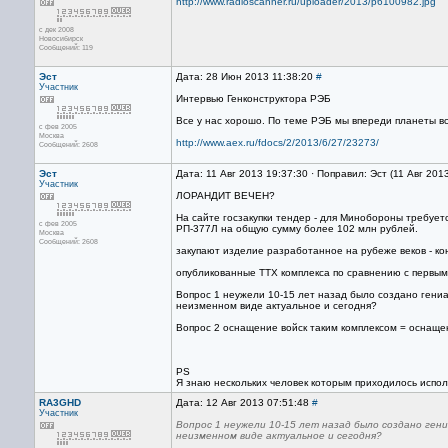
http://www.radioscanner.ru/uploader/2013/p6100982.jpg
с дек 2008
Новосибирск
Сообщений: 119
Эст
Дата: 28 Июн 2013 11:38:20
#
Участник
Интервью Генконструктора РЭБ
Все у нас хорошо. По теме РЭБ мы впереди планеты в
с фев 2005
Москва
http://www.aex.ru/fdocs/2/2013/6/27/23273/
Сообщений: 2608
Эст
Дата: 11 Авг 2013 19:37:30 · Поправил: Эст (11 Авг 201
Участник
ЛОРАНДИТ ВЕЧЕН?
На сайте госзакупки тендер - для Минобороны требует
с фев 2005
РП-377Л на общую сумму более 102 млн рублей.
Москва
Сообщений: 2608
закупают изделие разработанное на рубеже веков - ко
опубликованные ТТХ комплекса по сравнению с первыми
Вопрос 1 неужели 10-15 лет назад было создано гени
неизменном виде актуальное и сегодня?
Вопрос 2 оснащение войск таким комплексом = оснащ
PS
Я знаю нескольких человек которым приходилось испол
RA3GHD
Дата: 12 Авг 2013 07:51:48
#
Участник
Вопрос 1 неужели 10-15 лет назад было создано ген
неизменном виде актуальное и сегодня?