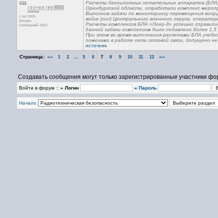
Расчеты беспилотных летательных аппаратов (БЛА) 
Оренбургской области, отработали комплекс меропр
Выполнив задачи по мониторингу перемещения воору
с окт 2005
войск (сил) Центрального военного округа, операто
Москва
Расчеты комплексов БЛА «Леер-3» успешно справилис
Сообщений: 6001
данной задачи комплексом было подавлено более 1,5
При этом во время выполнения расчетами БЛА учебно
помехами в работе сети сотовой связи, допущено не
источник
Страница:
««
...
»»
1
2
5
6
7
8
9
10
11
12
Создавать сообщения могут только зарегистрированные участники фо
Войти в форум ::
» Логин
»
Пароль
Начало