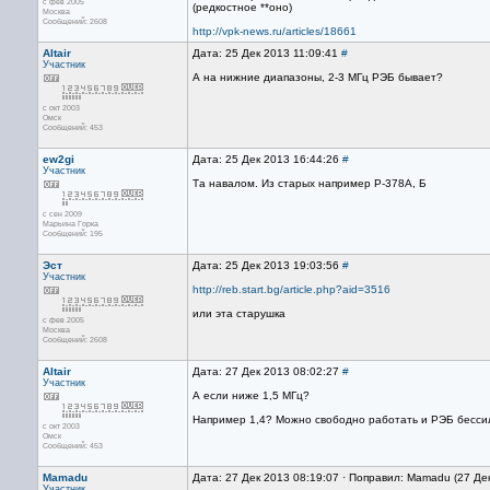
с фев 2005
(редкостное **оно)
Москва
Сообщений: 2608
http://vpk-news.ru/articles/18661
Altair
Дата: 25 Дек 2013 11:09:41
#
Участник
А на нижние диапазоны, 2-3 МГц РЭБ бывает?
с окт 2003
Омск
Сообщений: 453
ew2gi
Дата: 25 Дек 2013 16:44:26
#
Участник
Та навалом. Из старых например Р-378А, Б
с сен 2009
Марьина Горка
Сообщений: 195
Эст
Дата: 25 Дек 2013 19:03:56
#
Участник
http://reb.start.bg/article.php?aid=3516
или эта старушка
с фев 2005
Москва
Сообщений: 2608
Altair
Дата: 27 Дек 2013 08:02:27
#
Участник
А если ниже 1,5 МГц?
Например 1,4? Можно свободно работать и РЭБ бесси
с окт 2003
Омск
Сообщений: 453
Mamadu
Дата: 27 Дек 2013 08:19:07 · Поправил: Mamadu (27 Де
Участник