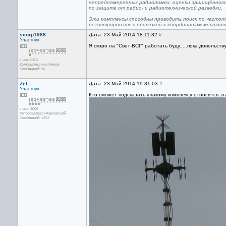
непреднамеренных радиопомех, оценки защищённост
по защите от радио- и радиотехнической разведки.
Эти комплексы способны проводить поиск по частот
регистрировать с привязкой к координатам местнос
scorp1988
Дата: 23 Май 2014 18:11:32
#
Участник
Я скоро на "Свет-ВСГ" работать буду.....пока довольст
с ноя 2013
Комсомольск-на-Амуре
Сообщений: 36
Zet
Дата: 23 Май 2014 19:31:03
#
Участник
Кто сможет подсказать к какому комплексу относится э
с июл 2006
Петропавловск-Камчатский
Сообщений: 1252