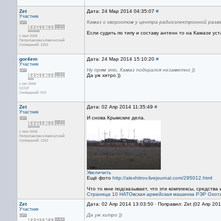
Zet
Дата: 24 Мар 2014 04:35:07
#
Участник
Камаз с хворостом у центра радиоэлектронной разве
Если судить по типу и составу антенн то на Камазе ус
с июл 2006
Петропавловск-Камчатский
Сообщений: 1252
gor4em
Дата: 24 Мар 2014 15:10:20
#
Участник
Ну прям это, Камаз подкрался незаметно ))
Да уж хитро ))
с окт 2009
СССР
Сообщений: 570
Zet
Дата: 02 Апр 2014 11:35:49
#
Участник
И снова Крымские дела.
с июл 2006
Петропавловск-Камчатский
Сообщений: 1252
Увеличить
Ещё фото
http://alexhitrov.livejournal.com/295012.html
Что то мне подсказывает, что эти комплексы, средства 
Страница 10
НАТОвская армейская машинка РЭР
Охот
Zet
Дата: 02 Апр 2014 13:03:50 · Поправил: Zet (02 Апр 20
Участник
Да уж хитро ))