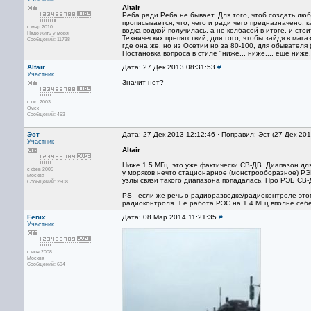
Altair
Реба ради Реба не бывает. Для того, чтоб создать люб
прописывается, что, чего и ради чего предназначено, к
с мар 2010
водка водкой получилась, а не колбасой в итоге, и ст
Надо жить у моря
Технических препятствий, для того, чтобы зайдя в мага
Сообщений: 11738
где она же, но из Осетии но за 80-100, для обывателя 
Постановка вопроса в стиле "ниже.., ниже..., ещё ниже
Altair
Дата: 27 Дек 2013 08:31:53
#
Участник
Значит нет?
с окт 2003
Омск
Сообщений: 453
Эст
Дата: 27 Дек 2013 12:12:46 · Поправил: Эст (27 Дек 20
Участник
Altair
Ниже 1.5 МГц, это уже фактически СВ-ДВ. Диапазон для
с фев 2005
у моряков нечто стационарное (монстрооборазное) РЭ
Москва
узлы связи такого диапазона попадалась. Про РЭБ СВ-Д
Сообщений: 2608
PS - если же речь о радиоразведке/радиоконтроле этог
радиоконтроля. Т.е работа РЭС на 1.4 МГц вполне себ
Fenix
Дата: 08 Мар 2014 11:21:35
#
Участник
с ноя 2008
Москва
Сообщений: 694