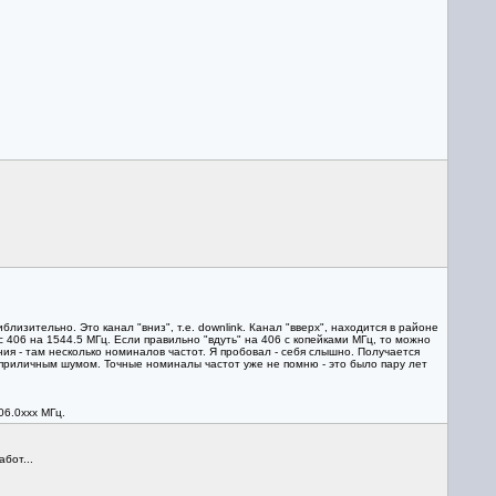
лизительно. Это канал "вниз", т.е. downlink. Канал "вверх", находится в районе
 406 на 1544.5 МГц. Если правильно "вдуть" на 406 с копейками МГц, то можно
ия - там несколько номиналов частот. Я пробовал - себя слышно. Получается
 приличным шумом. Точные номиналы частот уже не помню - это было пару лет
06.0ххх МГц.
бот...