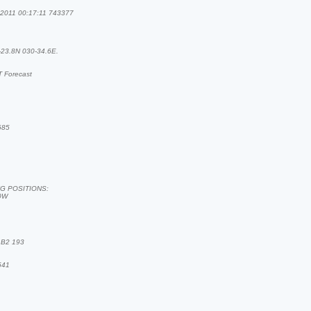
011 00:17:11 743377
4-23.8N 030-34.6E.
 Forecast
685
G POSITIONS:
0W
 B2 193
541