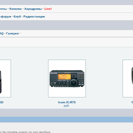
тоты
·
Копилка
·
Аэродромы
·
Live!
-форум
·
Клуб
·
Радиостанции
AQ
·
Галерея
·
0D
Icom IC-R75
Y
руб.
то бы понять нужно ли оно вообще