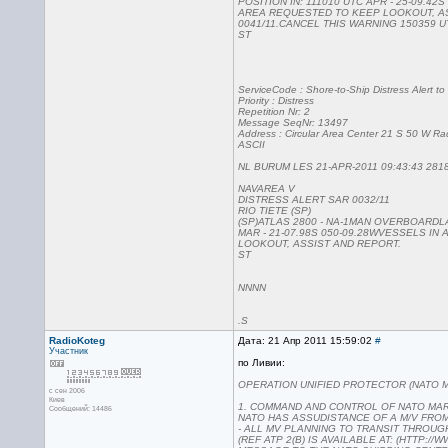
POSITION IN: 111010 UTC APR - 25-09.42
AREA REQUESTED TO KEEP LOOKOUT, A
0041/11.CANCEL THIS WARNING 150359 U
ST
ServiceCode : Shore-to-Ship Distress Alert to
Priority : Distress
Repetition Nr: 2
Message SeqNr: 13497
Address : Circular Area Center 21 S 50 W Ra
ASCII
NL BURUM LES 21-APR-2011 09:43:43 281
NAVAREA V
DISTRESS ALERT SAR 0032/11
RIO TIETE (SP)
(SP)ATLAS 2800 - NA-1MAN OVERBOARDLA
MAR - 21-07.98S 050-09.28WVESSELS I
LOOKOUT, ASSIST AND REPORT.
ST
NNNN
.S
RadioKoteg
Дата: 21 Апр 2011 15:59:02
#
Участник
по Ливии:
OPERATION UNIFIED PROTECTOR (NATO 
с сен 2006
Киев
1. COMMAND AND CONTROL OF NATO MA
Сообщений: 14486
NATO HAS ASSUDISTANCE OF A M/V FROM
- ALL MV PLANNING TO TRANSIT THROUG
(REF ATP 2(B) IS AVAILABLE AT: (HTTP://