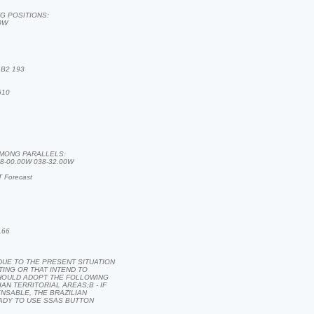
G POSITIONS:
0W
 B2 193
610
MONG PARALLELS:
8-00.00W 038-32.00W
 Forecast
166
DUE TO THE PRESENT SITUATION
TING OR THAT INTEND TO
HOULD ADOPT THE FOLLOWING
AN TERRITORIAL AREAS;B - IF
ENSABLE, THE BRAZILIAN
DY TO USE SSAS BUTTON