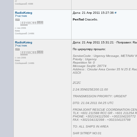
///
Сообщений: 4088
RadioKoteg
Дата: 21 Апр 2011 15:27:36
#
Участник
PenTod
Спасибо.
с сен 2006
Киев
Сообщений: 14486
RadioKoteg
Дата: 21 Апр 2011 15:31:21 · Поправил: Ra
Участник
По циркуляру прошло:
ServiceCode : Urgency Message, MET/NAV W
с сен 2006
Priority : Urgency
Киев
Repetition Nr: 0
Сообщений: 14486
Message SeqNr: 28774
Address : Circular Area Center 35 N 25 E Ra
ASCII
ZCZC
2:24:35N025E200:11:00
TRANSMISSION PRIORITY: URGENT
DTG: 21.04.2011 04:25 UTC
FROM:JOINT RESCUE COORDINATION CEN
TLX: +601 211588 RCC GR - +601 211254 
PHONE: +302104112500 - +302104220772
FAX: +302104132398 - +302104115798
TO: ALL SHIPS IN AREA
SAR SITREP NO:01