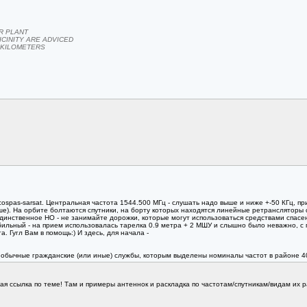
R PLANT
ICINITY ARE ADVICED
 KILOMETERS
spas-sarsat. Центральная частота 1544.500 МГц - слушать надо выше и ниже +-50 КГц, приб
ьше). На орбите болтаются спутники, на борту которых находятся линейные ретрансляторы с
динственное НО - не занимайте дорожки, которые могут использоваться средствами спасен
обильный - на прием использовалась тарелка 0.9 метра + 2 МШУ и слышно было неважно, с
. Гугл Вам в помощь:) И здесь, для начала -
 а обычные гражданские (или иные) службы, которым выделены номиналы частот в районе 4
ая ссылка по теме! Там и примеры антеннок и раскладка по частотам/спутникам/видам их ра