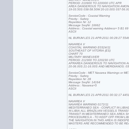
PERIOD: 210900 TO 220000 UTC APR
AREA DANGEROUS TO NAVIGATION AMON
19-33.50S 038-58.50W 20-10.00S 037-56.0
ServiceCode : Coastal Warning
Priority : Safety
Repetition Nr: 12
Message SeqNr: 16662
Address : Coastal warning Address= 5 B1 69
ASCII
NL BURUM LES 21-APR-2011 00:28:27 554
NAVAREA V
COASTAL WARNING E0324/11
SOUTHEAST OF VITORIA (ES)
CHART 70
MILITARY MANEUVER
PERIOD: 212300 TO 220230 UTC
APRAREA DANGEROUS TO NAVIGATION A
20-36.00S 21-16.00S AND MERIDIANOS: 03
ServiceCode : MET Navarea Warnings or MET
Priority : Safety
Repetition Nr: 28
Message SeqNr: 14164
Address : Navarea=5
ASCII
NL BURUM LES 21-APR-2011 00:32:17 445
NAVAREA V
NAVAREA WARNING 0172/11
MEDITERRANEO SEA - CONFLICT IN LIBIA
IN LIBIA ALL BRAZILIAN VESSELS TRANSI
TRANSIT IN MEDITERRANEO SEA AREA S
PROCEDURES:A - TO KEEP OFF FROM LIBI
THE NAVIGATION IN THIS AREA IS INDISP
MASTERS ARE RECOMMENDED TO BE REA