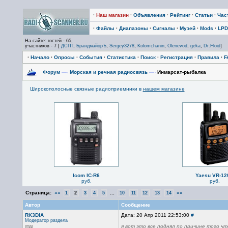
·
Наш магазин
·
Объявления
·
Рейтинг
·
Статьи
·
Час
·
Файлы
·
Диапазоны
·
Сигналы
·
Музей
·
Mods
·
LPD
На сайте: гостей - 65,
участников - 7 [
ДСПТ
,
БрандмайорЪ
,
Sergey3278
,
Kolomchanin
,
Olenevod
,
geka
,
Dr.Floid
]
·
Начало
·
Опросы
·
События
·
Статистика
·
Поиск
·
Регистрация
·
Правила
·
F
Форум
—›
Морская и речная радиосвязь
—›
Инмарсат-рыбалка
Широкополосные связные радиоприемники в
нашем магазине
Icom IC-R6
Yaesu VR-12
руб.
руб.
Страница:
««
...
»»
1
2
3
4
5
10
11
12
13
14
Автор
Сообщение
RK3DIA
Дата: 20 Апр 2011 22:53:00
#
Модератор раздела
я вот это все поднял по причине того ч