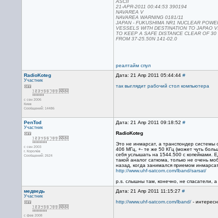
ASCII
21-APR-2011 00:44:53 390194
NAVAREA V
NAVAREA WARNING 0181/11
JAPAN - FUKUSHIMA NR1 NUCLEAR POWE
VESSELS WITH DESTINATION TO JAPAO V
TO KEEP A SAFE DISTANCE CLEAR OF 30
FROM 37-25.50N 141-02.0
реалтайм спул
RadioKoteg
Дата: 21 Апр 2011 05:44:44
#
Участник
так выглядит рабочий стол компьютера
с сен 2006
Киев
Сообщений: 14486
PenTod
Дата: 21 Апр 2011 09:18:52
#
Участник
RadioKoteg
Это не инмарсат, а транспондер системы co
с сен 2003
406 МГц, +- те же 50 КГц (может чуть бол
г. Королёв
себя услышать на 1544.500 с копейками. Е
Сообщений: 2624
такой аналог саткома, только не очень м
назад, когда занимался приемом инмарсата
http://www.uhf-satcom.com/lband/sarsat/
p.s. слышны там, конечно, не спасатели,
медведь
Дата: 21 Апр 2011 11:15:27
#
Участник
http://www.uhf-satcom.com/lband/
- интересн
с фев 2008