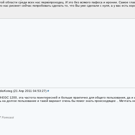
этой области среди всех нас первопроходец. И это без всякого пафоса и иронии. Самое гл
из нас рискнет сейчас попробовать сделать то, что Вы уже сделали с нуля, а у вас есть хо
dioKoteg (21 Апр 2011 04:53:27)
#
-EGC 1200, эта частота поинтересней и больше практично для общего пользования, да и 
ь на долгое пользование и такой вариант очень бы помог знать происходящее .. Мечтать не
 Forecast