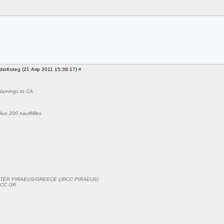
dioKoteg (21 Апр 2011 15:39:17)
#
arnings to CA
dius 200 nautMiles
TER PIRAEUS/GREECE (JRCC PIRAEUS)
RCC GR