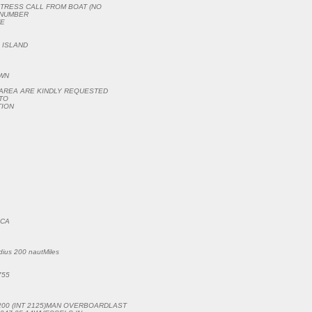
STRESS CALL FROM BOAT (NO
 NUMBER
TE
 ISLAND
OWN
N AREA ARE KINDLY REQUESTED
TO
TION
 CA
dius 200 nautMiles
755
200 (INT 2125)MAN OVERBOARDLAST