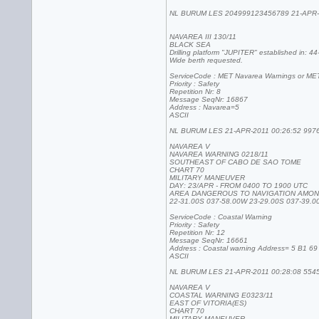
NL BURUM LES 204999123456789 21-APR-2
NAVAREA III 130/11
BLACK SEA
Drilling platform "JUPITER" established in: 4
Wide berth requested.
ServiceCode : MET Navarea Warnings or MET
Priority : Safety
Repetition Nr: 8
Message SeqNr: 16867
Address : Navarea=5
ASCII
NL BURUM LES 21-APR-2011 00:26:52 997
NAVAREA V
NAVAREA WARNING 0218/11
SOUTHEAST OF CABO DE SAO TOME
CHART 70
MILITARY MANEUVER
DAY: 23/APR - FROM 0400 TO 1900 UTC
AREA DANGEROUS TO NAVIGATION AMON
22-31.00S 037-58.00W 23-29.00S 037-39.0
ServiceCode : Coastal Warning
Priority : Safety
Repetition Nr: 12
Message SeqNr: 16661
Address : Coastal warning Address= 5 B1 69
ASCII
NL BURUM LES 21-APR-2011 00:28:08 554
NAVAREA V
COASTAL WARNING E0323/11
EAST OF VITORIA(ES)
CHART 70
MILITARY MANEUVER