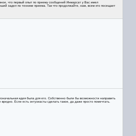
авное, что первый опыт по приему сообщений Инмарсат у Вас имел
роший задел по технике приема. Так что продолжайте, нам, всем кто посещает
изначальная идея была для его. Собственно были бы возможности направить
 вредно. Если есть энтузиасты сделать такое, да даже просто помечтать.