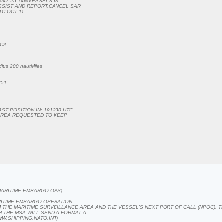
S 047-25.14WVESSELS IN
SSIST AND REPORT.CANCEL SAR
TC OCT 11.
 CA
dius 200 nautMiles
851
ST POSITION IN: 191230 UTC
N AREA REQUESTED TO KEEP
MARITIME EMBARGO OPS)
RITIME EMBARGO OPERATION
 THE MARITIME SURVEILLANCE AREA AND THE VESSEL'S NEXT PORT OF CALL (NPOC). 
H THE MSA WILL SEND A FORMAT A
WWW.SHIPPING.NATO.INT)