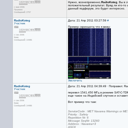
Нужно, всенепременно,
RadioKoteg
, Вы в 
положительный результат. Вряд ли кто-то 
с мая 2006
данный подфорум, это будет интересно.
Пушкино
Сообщений: 2797
RadioKoteg
Дата: 21 Апр 2011 03:27:59
#
Участник
Пример скриншота что я вижу:
с сен 2006
Киев
Сообщений: 14486
Увеличить
RadioKoteg
Дата: 21 Апр 2011 04:39:49 · Поправил: Ra
Участник
перевел 1541.450 МГц в режиме SAT-C-TDM
еще такое на Индийский спутник и оставит
с сен 2006
Вот пример что там:
Киев
Сообщений: 14486
ServiceCode : MET Navarea Warnings or MET
Priority : Safety
Repetition Nr: 6
Message SeqNr: 13260
Address : Navarea=3
ASCII