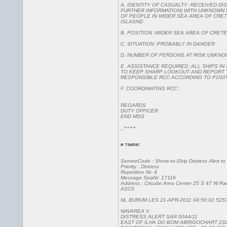
A. IDENTITY OF CASUALTY :RECEIVED DI
FURTHER INFORMATION) WITH UNKNOWN
OF PEOPLE IN WIDER SEA AREA OF CRE
ISLASND
B. POSITION :WIDER SEA AREA OF CRETE
C. SITUATION :PROBABLY IN DANGER
D. NUMBER OF PERSONS AT RISK:UNKN
E. ASSISTANCE REQUIRED :ALL SHIPS I
TO KEEP SHARP LOOKOUT AND REPORT 
RESPONSIBLE RCC ACCORDING TO POSI
F. COORDINATING RCC :
REGARDS
DUTY OFFICER
END MSG
_++++
и такое:
ServiceCode : Shore-to-Ship Distress Alert to
Priority : Distress
Repetition Nr: 4
Message SeqNr: 17116
Address : Circular Area Center 25 S 47 W Ra
ASCII
NL BURUM LES 21-APR-2011 04:56:02 525
NAVAREA V
DISTRESS ALERT SAR 0044/11
EAST OF ILHA DO BOM ABRIGOCHART 23