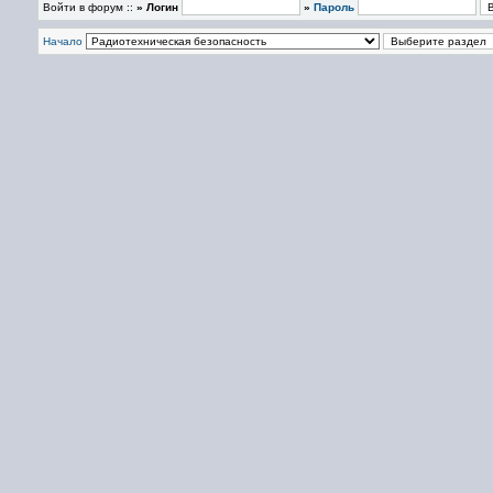
Войти в форум ::
» Логин
»
Пароль
Начало