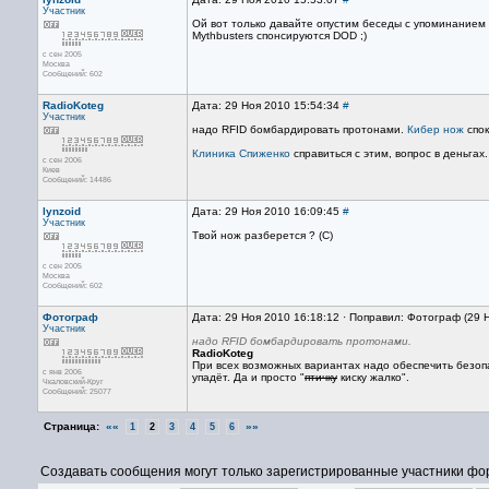
Участник
Ой вот только давайте опустим беседы с упоминанием 
Mythbusters спонсируются DOD ;)
с сен 2005
Москва
Сообщений: 602
RadioKoteg
Дата: 29 Ноя 2010 15:54:34
#
Участник
надо RFID бомбардировать протонами.
Кибер нож
спок
Клиника Спиженко
справиться с этим, вопрос в деньгах.
с сен 2006
Киев
Сообщений: 14486
lynzoid
Дата: 29 Ноя 2010 16:09:45
#
Участник
Твой нож разберется ? (С)
с сен 2005
Москва
Сообщений: 602
Фотограф
Дата: 29 Ноя 2010 16:18:12 · Поправил: Фотограф (29 
Участник
надо RFID бомбардировать протонами.
RadioKoteg
При всех возможных вариантах надо обеспечить безопас
с янв 2006
упадёт. Да и просто "
птичку
киску жалко".
Чкаловский-Круг
Сообщений: 25077
Страница:
««
»»
1
2
3
4
5
6
Создавать сообщения могут только зарегистрированные участники фо