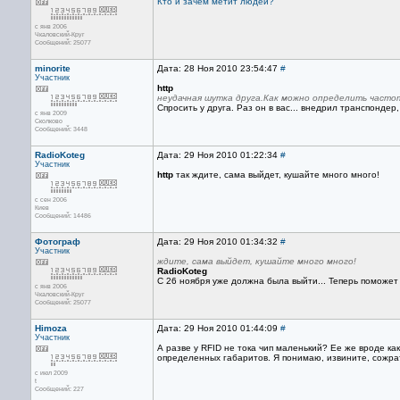
Кто и зачем метит людей?
с янв 2006
Чкаловский-Круг
Сообщений: 25077
minorite
Дата: 28 Ноя 2010 23:54:47
#
Участник
http
неудачная шутка друга.Как можно определить часто
Спросить у друга. Раз он в вас... внедрил транспондер,
с янв 2009
Сколково
Сообщений: 3448
RadioKoteg
Дата: 29 Ноя 2010 01:22:34
#
Участник
http
так ждите, сама выйдет, кушайте много много!
с сен 2006
Киев
Сообщений: 14486
Фотограф
Дата: 29 Ноя 2010 01:34:32
#
Участник
ждите, сама выйдет, кушайте много много!
RadioKoteg
С 26 ноября уже должна была выйти... Теперь поможет 
с янв 2006
Чкаловский-Круг
Сообщений: 25077
Himoza
Дата: 29 Ноя 2010 01:44:09
#
Участник
А разве у RFID не тока чип маленький? Ее же вроде ка
определенных габаритов. Я понимаю, извините, сожрат
с июл 2009
t
Сообщений: 227