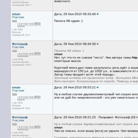
животного.
Чкаловский-Круг
Сообщений: 25077
xman
Дата: 29 Ноя 2010 08:33:48
#
Участник
Палата N6 одако :)
с авг 2005
Вологда
Сообщений: 2014
Фотограф
Дата: 29 Ноя 2010 08:49:39
#
Участник
Палата N6 одако :)
xman
Нет, тут что-то не совсем "чисто". Ник автора темы
http
с янв 2006
некоторые мысли.
Чкаловский-Круг
Сообщений: 25077
Короткий поиск дал такие результаты: речь идёт о ко
варьируется от 150 у.е. до 1000 у.е., в зависимости от 
Автор темы продаёт котят этой породы :
Элитные котята от привозного кота - Большого Меж
Вет.паспорт. Консультация по породе. Помощь в вы
xman
Дата: 29 Ноя 2010 08:53:21
#
Участник
Ну в любом случае двухмиллиметровый чип скорее всего
или не дай бог микроволноской - это уже смертельно о
с авг 2005
Вологда
Сообщений: 2014
Фотограф
Дата: 29 Ноя 2010 09:21:25 · Поправил: Фотограф (29 
Участник
Ну в любом случае двухмиллиметровый чип скорее всег
xman
Чип не опасен, если кошку (кота) не украли. Чип прим
с янв 2006
Чкаловский-Круг
Система электронного мечения состоит из трёх час