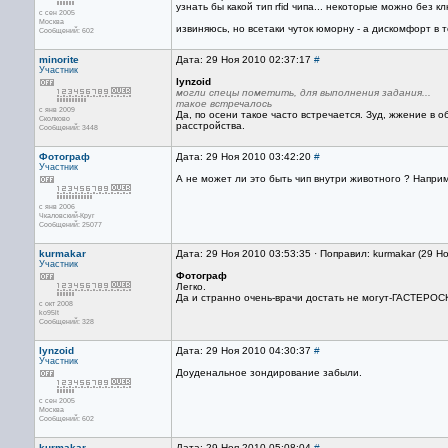
узнать бы какой тип rfid чипа... некоторые можно без к
с сен 2005
Москва
извиняюсь, но всетаки чуток юморну - а дискомфорт в т
Сообщений: 602
minorite
Дата: 29 Ноя 2010 02:37:17
#
Участник
lynzoid
могли спецы пометить, для выполнения задания...
такое встречалось
с янв 2009
Да, по осени такое часто встречается. Зуд, жжение в
Сколково
расстройства.
Сообщений: 3448
Фотограф
Дата: 29 Ноя 2010 03:42:20
#
Участник
А не может ли это быть чип внутри животного ? Напри
с янв 2006
Чкаловский-Круг
Сообщений: 25077
kurmakar
Дата: 29 Ноя 2010 03:53:35 · Поправил: kurmakar (29 Н
Участник
Фотограф
Легко.
Да и странно очень-врачи достать не могут-ГАСТЕ
с окт 2008
ko95lt
Сообщений: 328
lynzoid
Дата: 29 Ноя 2010 04:30:37
#
Участник
Доуденальное зондирование забыли.
с сен 2005
Москва
Сообщений: 602
kurmakar
Дата: 29 Ноя 2010 05:08:04
#