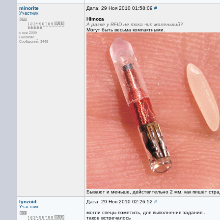
minorite
Дата: 29 Ноя 2010 01:58:09
#
Участник
Himoza
А разве у RFID не тока чип маленький?
Могут быть весьма компактными.
с янв 2009
Сколково
Сообщений: 3448
Бывают и меньше, действительно 2 мм, как пишет стра
lynzoid
Дата: 29 Ноя 2010 02:26:52
#
Участник
могли спецы пометить, для выполнения задания...
такое встречалось