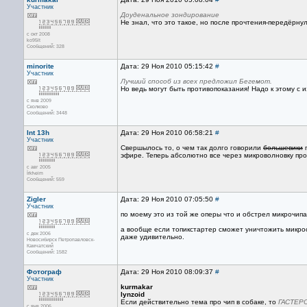
Участник
Доуденальное зондирование
Не знал, что это такое, но после прочтения-передёрн
с окт 2008
ko95lt
Сообщений: 328
minorite
Дата: 29 Ноя 2010 05:15:42
#
Участник
Лучший способ из всех предложил Бегемот.
Но ведь могут быть противопоказания! Надо к этому с
с янв 2009
Сколково
Сообщений: 3448
Int 13h
Дата: 29 Ноя 2010 06:58:21
#
Участник
Свершылось то, о чем так долго говорили
большевики
п
эфире. Теперь абсолютно все через микроволновку пр
с авг 2005
Їrkћeim
Сообщений: 559
Zigler
Дата: 29 Ноя 2010 07:05:50
#
Участник
по моему это из той же оперы что и обстрел микрочипа
а вообще если топикстартер сможет уничтожить микрос
с дек 2006
даже удивительно.
Новосибирск Петропавловск-
Камчатский
Сообщений: 1582
Фотограф
Дата: 29 Ноя 2010 08:09:37
#
Участник
kurmakar
lynzoid
Если действительно тема про чип в собаке, то
ГАСТЕР
с янв 2006