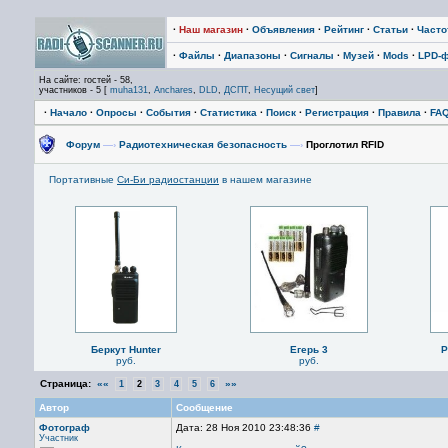
·
Наш магазин
·
Объявления
·
Рейтинг
·
Статьи
·
Част
·
Файлы
·
Диапазоны
·
Сигналы
·
Музей
·
Mods
·
LPD-
На сайте: гостей - 58,
участников - 5 [
muha131
,
Anchares
,
DLD
,
ДСПТ
,
Несущий свет
]
·
Начало
·
Опросы
·
События
·
Статистика
·
Поиск
·
Регистрация
·
Правила
·
FA
Форум
—›
Радиотехническая безопасность
—›
Проглотил RFID
Портативные
Си-Би радиостанции
в нашем магазине
Беркут Hunter
Егерь 3
P
руб.
руб.
Страница:
««
»»
1
2
3
4
5
6
Автор
Сообщение
Фотограф
Дата: 28 Ноя 2010 23:48:36
#
Участник