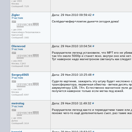
с авг 2003
Москва
Сообщений: 7129
Zigler
Дата: 29 Ноя 2010 09:59:42
#
Участник
Селёдка+кефир+ломтик дыни=я сегодня дома!
с дек 2006
Новосибирск Петропавловск-
Камчатский
Сообщений: 1582
Olenevod
Дата: 29 Ноя 2010 10:04:54
#
Участник
Разрушители легенд установили, что МРТ его не убива
так что около 5000р и станет ясно, внутри оно или нет
Тут наверное надо магнетроном светануть как следует 
с апр 2003
Москва, СЗАО
Сообщений: 8168
Sergey4565
Дата: 29 Ноя 2010 10:25:48
#
Участник
Судя по картинке, зажарить эту штуку будет несложн
трансформатора, первичная обмотка - витков десять п
аккумулятору 12В, 7Ач. Естественно магнитное поле 
с сен 2007
получится наверное только если метка под кожей.
Москва
Сообщений: 8397
metrolog
Дата: 29 Ноя 2010 11:49:32
#
Участник
Разрушители легенд как-то и термодатчики такие ели 
похоже чего-то ещё дополнительно съел, раз такие жа
с авг 2006
Дубна
Сообщений: 1614
lynzoid
Дата: 29 Ноя 2010 15:53:07
#