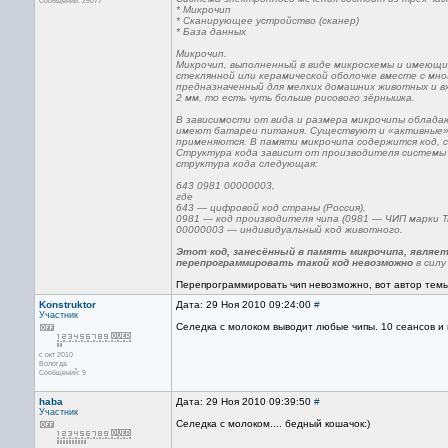
Сообщений: 25077
* Микрочип
* Сканирующее устройство (сканер)
* База данных
Микрочип.
Микрочип, выполненный в виде микросхемы и имеющий
стеклянной или керамической оболочке вместе с мно
предназначенный для мелких домашних животных и в
2 мм, то есть чуть больше рисового зёрнышка.
В зависимости от вида и размера микрочипы облада
имеют батареи питания. Существуют и «активные» 
применяются. В памяти микрочипа содержится код, 
Структура кода зависит от производителя системы 
структура кода следующая:
643 0981 00000003,
где
643 — цифровой код страны (Россия),
0981 — код производителя чипа (0981 — ЧИП марки Tr
00000003 — индивидуальный код животного.
Этот код, занесённый в память микрочипа, являе
перепрограммировать такой код невозможно
в силу
Перепрограммировать чип невозможно, вот автор темы
Konstruktor
Дата: 29 Ноя 2010 09:24:00
#
Участник
Селедка с молоком выводит любые чипы. 10 сеансов и 
с окт 2010
Вологда
Сообщений: 9
haba
Дата: 29 Ноя 2010 09:39:50
#
Участник
Селедка с молоком.... бедный кошачок:)