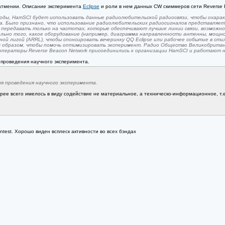
атмении. Описание эксперимента
Eclipse
и роли в нем данных CW скиммеров сети Reverse 
тоды, HamSCI будет использовать данные радиолюбительской радиосвязи, чтобы охар
да. Было признано, что использование радиолюбительских радиосигналов представляет
передавать только на частотах, которые обеспечивают лучшие линии связи, возможно
ьно того, какое оборудование (например, диаграмма направленности антенны, мощно
ой лигой (ARRL), чтобы спонсировать вечеринку QQ Eclipse или рабочее событие в сти
 образом, чтобы помочь оптимизировать эксперимент. Радио Общество Великобритан
 операторы Reverse Beacon Network присоединились к организации HamSCI и работают 
 проведения научного эксперимента.
я проведения научного эксперимента.
ее всего имелось в виду содействие не материальное, а техническо-информационное, т.е.
test. Хорошо виден всплеск активности во всех бэндах