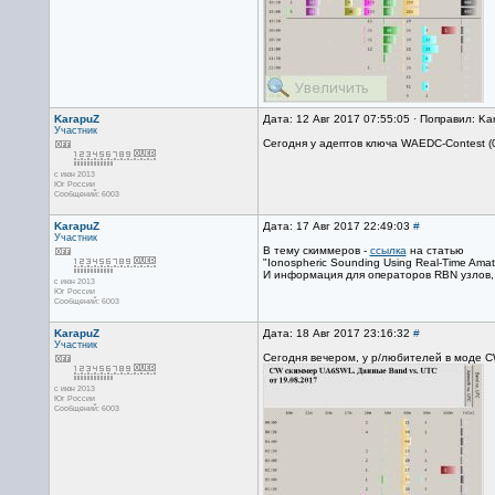
KarapuZ
Дата: 12 Авг 2017 07:55:05 · Поправил: Ka
Участник
Сегодня у адептов ключа WAEDC-Contest (0
с июн 2013
Юг России
Сообщений: 6003
KarapuZ
Дата: 17 Авг 2017 22:49:03
#
Участник
В тему скиммеров -
ссылка
на статью
"Ionospheric Sounding Using Real-Time Amat
И информация для операторов RBN узлов, 
с июн 2013
Юг России
Сообщений: 6003
KarapuZ
Дата: 18 Авг 2017 23:16:32
#
Участник
Сегодня вечером, у р/любителей в моде CW
с июн 2013
Юг России
Сообщений: 6003