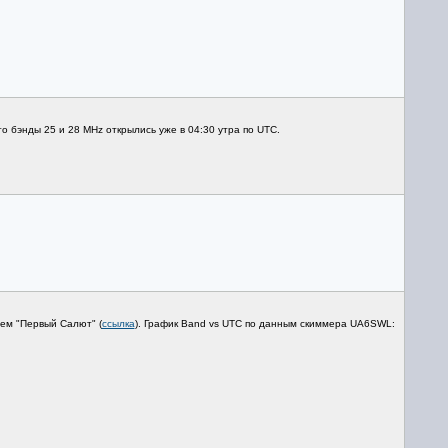
 бэнды 25 и 28 MHz открылись уже в 04:30 утра по UTC.
ием "Первый Салют" (
ссылка
). График Band vs UTC по данным скиммера UA6SWL: