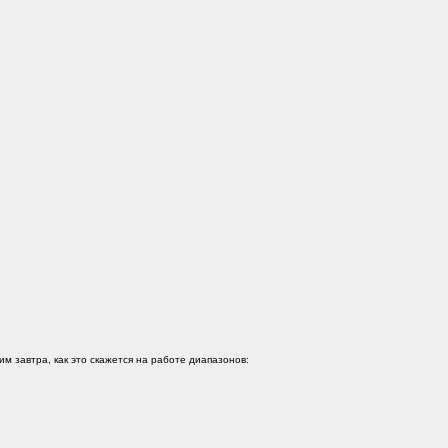
им завтра, как это скажется на работе диапазонов: