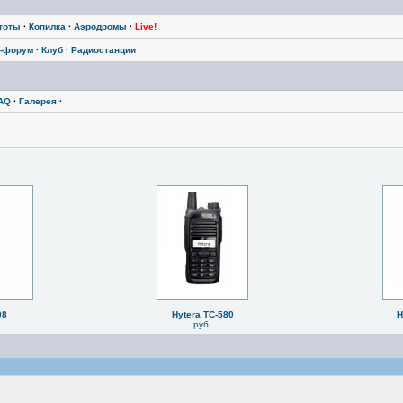
тоты
·
Копилка
·
Аэродромы
·
Live!
-форум
·
Клуб
·
Радиостанции
AQ
·
Галерея
·
08
Hytera TC-580
H
руб.