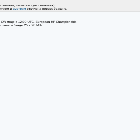
возможно, снова наступит ажиотаж).
куляем и
смотрим
отклик на реверс-беаконе.
 в CW моде в 12:00 UTC, European HF Championship.
ботались бэнды 25 и 28 MHz.