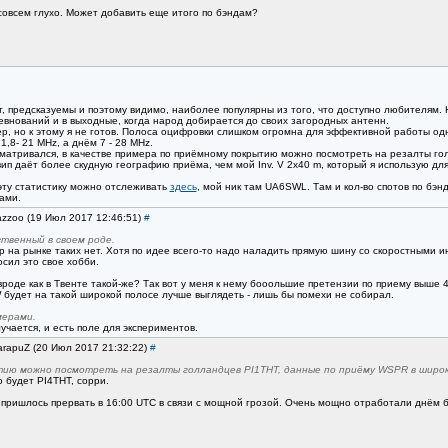
совсем глухо. Может добавить еще итого по бэндам?
, предсказуемы и поэтому видимо, наиболее популярны из того, что доступно любителям. 
евнований и в выходные, когда народ добирается до своих загородных антенн.
р, но к этому я не готов. Полоса оцифровки слишком огромна для эффективной работы одно
,8- 21 MHz, а днём 7 - 28 MHz.
сматривался, в качестве примера по приёмному покрытию можно посмотреть на резалты г
-вип даёт более скудную географию приёма, чем мой Inv. V 2x40 m, который я использую д
ту статистику можно отслеживать
здесь
, мой ник там UA6SWL. Там и кол-во спотов по бэнд
рами.
azzoo (19 Июл 2017 12:46:51)
#
ственный в своем роде.
пор на рынке таких нет. Хотя по идее всего-то надо наладить прямую шину со скоростными
осил это свое хобби.
вроде как в Твенте такой-же? Так вот у меня к нему бооольшие претензии по приему выше 4
будет на такой широкой полосе лучше выглядеть - лишь бы помехи не собирал.
мерами.
учается, и есть поле для экспериментов.
arapuZ (20 Июл 2017 21:32:22)
#
тию можно посмотреть на резалты голландцев PI1THT, данные по приёму WSPR в широ
 будет PI4THT, сорри.
 пришлось прервать в 16:00 UTC в связи с мощной грозой. Очень мощно отработали днём б