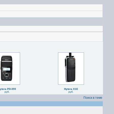
ytera PD-355
Hytera X1E
руб.
руб.
Поиск в теме