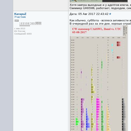
Хотя завтра выходные и у адептов ключа, 
Скиммер UA6SWL работает, подходим, си
KarapuZ
Дата: 05 Авг 2017 22:43:42
#
Участник
Как обычно, суббота - всплеск активности
В очередной раз за эти дни, хорошо отра
с июн 2013
Юг России
Сообщений: 6003