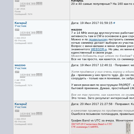
KarapuZ
20 и 40 самые популярные? На 160 как-то 
с авг 2016
Псков
Сообщений: 7674
KarapuZ
Дата: 19 Июл 2017 01:59:15
#
Участник
wazzoo
7 и 14 MHz иногда круглосуточно работают
активность там в CW в основном в дни сор
с июн 2013
Можно и по
правильному
построить скимме
Юг России
ночью скиммер делает выборки из участка 1
Сообщений: 6003
Вопрос с мини-випами и мини лупами рас
знаменитого
WEBSDR-a
. Но увы, их мини
единственный в своем роде.
Может добавить еще итого по бэндам?
э
Все не так просто, как кажется, со скимме
wazzoo
Дата: 19 Июл 2017 12:46:11 · Поправил: w
Участник
Хотя приёмник у них очень хорош и един
Да - приемник у них просто чудо. До сих 
соорудить - только как я понимаю, он забр
с авг 2016
Псков
У меня мини-вип по конструкции PA0RDT - 
Сообщений: 7674
бытовой приемник. Думаю, простейший LW 
Все не так просто, как кажется, со ским
Это точно. Зато результат интересный пол
KarapuZ
Дата: 20 Июл 2017 21:27:58 · Поправил: K
Участник
в качестве примера по приёмному покры
Ошибся в позывном голландцев, правильно
с июн 2013
График Band vs UTC за вчера. Мониторинг
Юг России
Сообщений: 6003