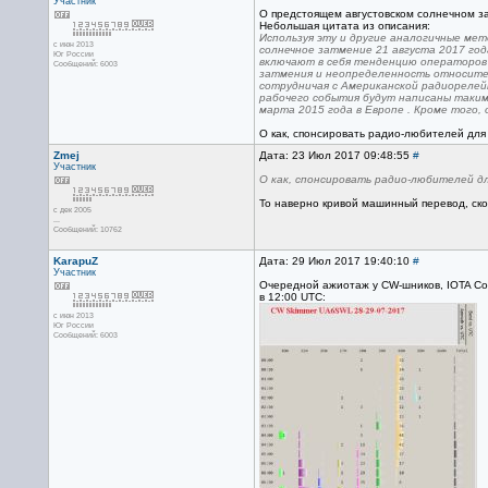
Участник
О предстоящем августовском солнечном з
Небольшая цитата из описания:
Используя эту и другие аналогичные ме
с июн 2013
солнечное затмение 21 августа 2017 го
Юг России
включают в себя тенденцию операторов 
Сообщений: 6003
затмения и неопределенность относител
сотрудничая с Американской радиорелейн
рабочего события будут написаны таким
марта 2015 года в Европе . Кроме того,
О как, спонсировать радио-любителей для
Zmej
Дата: 23 Июл 2017 09:48:55
#
Участник
О как, спонсировать радио-любителей дл
То наверно кривой машинный перевод, скор
с дек 2005
...
Сообщений: 10762
KarapuZ
Дата: 29 Июл 2017 19:40:10
#
Участник
Очередной ажиотаж у CW-шников, IOTA Con
в 12:00 UTC:
с июн 2013
Юг России
Сообщений: 6003