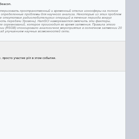
Beacon.
актеризовать пространственный и временный отклик ионосферы на полное
 определенные проблемы для научного анализа. Некоторые из этих проблем
е отсутствие радиолюбительских операций в течение периода вокруг
сть передачи Уровень). HamSCI намеревается смягчить эти факторы,
ле соревнований, которое происходит во время затмения. Правила этого
ии (RSGB) спонсировало аналогичное мероприятие в солнечном затмении 20
над улучшением научных возможностей сети.
 просто участие р/л в этом событии.