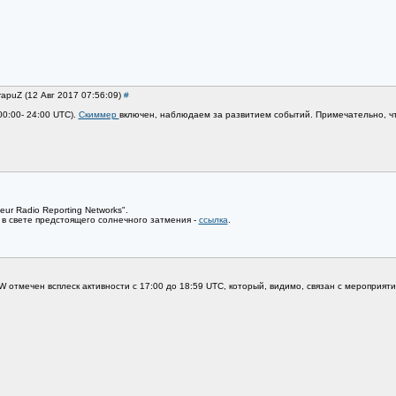
rapuZ (12 Авг 2017 07:56:09)
#
0:00- 24:00 UTC).
Скиммер
включен, наблюдаем за развитием событий. Примечательно, что
eur Radio Reporting Networks".
в свете предстоящего солнечного затмения -
ссылка
.
 отмечен всплеск активности с 17:00 до 18:59 UTC, который, видимо, связан с мероприят