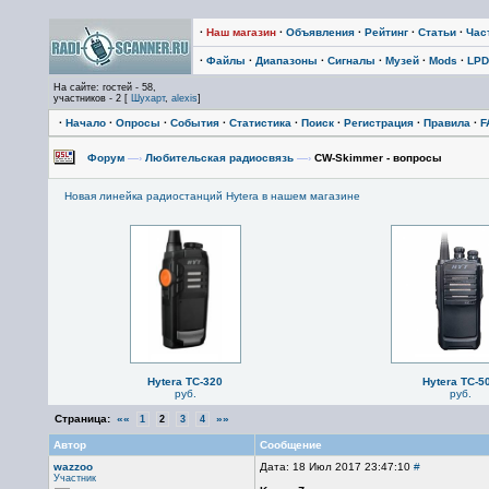
·
Наш магазин
·
Объявления
·
Рейтинг
·
Статьи
·
Час
·
Файлы
·
Диапазоны
·
Сигналы
·
Музей
·
Mods
·
LPD
На сайте: гостей - 58,
участников - 2 [
Шухарт
,
alexis
]
·
Начало
·
Опросы
·
События
·
Статистика
·
Поиск
·
Регистрация
·
Правила
·
F
Форум
—›
Любительская радиосвязь
—›
CW-Skimmer - вопросы
Новая линейка радиостанций Hytera в нашем магазине
Hytera TC-320
Hytera TC-5
руб.
руб.
Страница:
««
»»
1
2
3
4
Автор
Сообщение
wazzoo
Дата: 18 Июл 2017 23:47:10
#
Участник