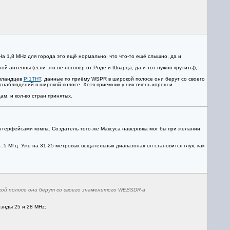
На 1,8 MHz для города это ещё нормально, что что-то ещё слышно, да и
й антенны (если это не логопёр от Роде и Шварца, да и тот нужно крутить)),
олландцев
PI1THT
, данные по приёму WSPR в широкой полосе они берут со своего
ля наблюдений в широкой полосе. Хотя приёмник у них очень хорош и
ам, и кол-во стран принятых.
 интерфейсами компа. Создатель того-же Максуса наверняка мог бы при желании
..5 МГц. Уже на 31-25 метровых вещательных диапазонах он становится глух, как
кой полосе они берут со своего знаменитого WEBSDR-a
энды 25 и 28 MHz: