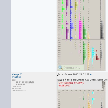
KarapuZ
Дата: 04 Авг 2017 21:52:27
#
Участник
Будний день скиммера CW моды. Бэнд 25 M
с июн 2013
Юг России
Сообщений: 6003