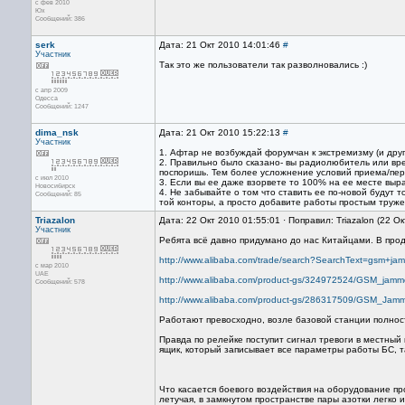
с фев 2010
Юх
Сообщений: 386
serk
Дата: 21 Окт 2010 14:01:46
#
Участник
Так это же пользователи так разволновались :)
с апр 2009
Одесса
Сообщений: 1247
dima_nsk
Дата: 21 Окт 2010 15:22:13
#
Участник
1. Афтар не возбуждай форумчан к экстремизму (и друг
2. Правильно было сказано- вы радиолюбитель или вред
поспоришь. Тем более усложнение условий приема/пер
с июл 2010
3. Если вы ее даже взорвете то 100% на ее месте выра
Новосибирск
4. Не забывайте о том что ставить ее по-новой будут т
Сообщений: 85
той конторы, а просто добавите работы простым труже
Triazalon
Дата: 22 Окт 2010 01:55:01 · Поправил: Triazalon (22 О
Участник
Ребята всё давно придумано до нас Китайцами. В пр
http://www.alibaba.com/trade/search?SearchText=gsm+j
с мар 2010
UAE
http://www.alibaba.com/product-gs/324972524/GSM_jam
Сообщений: 578
http://www.alibaba.com/product-gs/286317509/GSM_Jamm
Работают превосходно, возле базовой станции полност
Правда по релейке поступит сигнал тревоги в местный
ящик, который записывает все параметры работы БС, 
Что касается боевого воздействия на оборудование пр
летучая, в замкнутом пространстве пары азотки легко