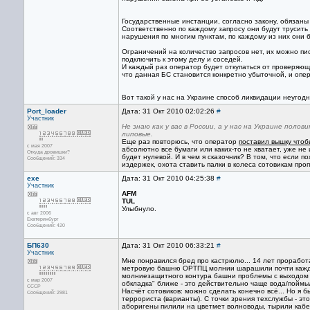
Государственные инстанции, согласно закону, обязаны
Соответственно по каждому запросу они будут трусить
нарушения по многим пунктам, по каждому из них они 
Ограничений на количество запросов нет, их можно п
подключить к этому делу и соседей.
И каждый раз оператор будет откупаться от проверяющи
что данная БС становится конкретно убыточной, и опе
Вот такой у нас на Украине способ ликвидации неугод
Port_loader
Дата: 31 Окт 2010 02:02:26
#
Участник
Не знаю как у вас в России, а у нас на Украине пол
липовые.
Еще раз повторюсь, что оператор
поставил вышку чтоб
с мая 2007
абсолютно все бумаги или каких-то не хватает, уже не 
Откуда дровишки?
будет нулевой. И в чем я сказочник? В том, что если п
Сообщений: 334
издержек, охота ставить палки в колеса сотовикам про
exe
Дата: 31 Окт 2010 04:25:38
#
Участник
AFM
TUL
Улыбнуло.
с авг 2006
Екатеринбург
Сообщений: 420
БП630
Дата: 31 Окт 2010 06:33:21
#
Участник
Мне понравился бред про кастрюлю... 14 лет прорабо
метровую башню ОРТПЦ молнии шарашили почти каждый
молниезащитного контура башни проблемы с выходом из
с мар 2007
обкладка" ближе - это действительно чаще вода/поймы
CCCP
Насчёт сотовиков: можно сделать конечно всё... Но я 
Сообщений: 2981
террориста (варианты). С точки зрения техслужбы - эт
аборигены пилили на цветмет волноводы, тырили кабель