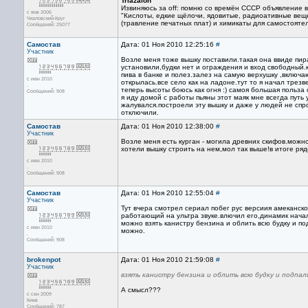
Triazalon
Извиняюсь за off: помню со времён СССР объявление в 
с янв 2006
"Кислоты, едкие щёлочи, ядовитые, радиоативные вещ
Чкаловский-Круг
(травление печатных плат) и химикаты для самостояте
Сообщений: 25077
Самостав
Дата: 01 Ноя 2010 12:25:16
#
Участник
Возле меня тоже вышку поставили.такая она ввиде пир
установили,будки нет и ограждения и вход свободный.к
пива в банке и полез.залез на самую верхушку ,включа
с июн 2010
открылась.все село как на ладоне.тут то я начал трезве
.
теперь высоты боюсь как огня :) самоя большая польза
Сообщений: 908
я иду домой с работы пьяны этот маяк мне всегда путь
жалувался.построели эту вышку и даже у людей не спр
отключили.
Самостав
Дата: 01 Ноя 2010 12:38:00
#
Участник
Возле меня есть курган - могила древних скифов.можно
хотели вышку строить на нем,мол так выше!в итоге ряд
с июн 2010
.
Сообщений: 908
Самостав
Дата: 01 Ноя 2010 12:55:04
#
Участник
Тут вчера смотрел сериал побег рус версиия амеканско
работающий на ультра звуке.влючил его,динамик нача
можно взять канистру бензина и облить всю будку и п
с июн 2010
можно.
.
Сообщений: 908
brokenpot
Дата: 01 Ноя 2010 21:59:08
#
Участник
взять канистру бензина и облить всю будку и подпал
А смысл???
с сен 2009
Киев
Сообщений: 787