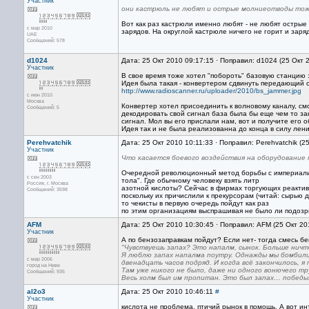
Участник
они кастрюль не любят и острые молниеотводы то
Вот как раз кастрюли именно любят - не любят остры
с мар 2010
зарядов. На округлой кастрюле ничего не горит и заря
UAE
Сообщений: 578
d1024
Дата: 25 Окт 2010 09:17:15 · Поправил: d1024 (25 Окт 
Участник
В свое время тоже хотел "побороть" базовую станцию :
Идея была такая - конвертером сдвинуть передающий с
http://www.radioscanner.ru/uploader/2010/bs_jammer.jpg
с июн 2010
Москва
Конвертер хотел присоединить к волновому каналу, см
Сообщений: 5
декодировать свой сигнал база была бы еще чем то зан
сигнал. Мол вы его прислали нам, вот и получите его об
Идея так и не была реализованна до конца в силу лени
Perehvatchik
Дата: 25 Окт 2010 10:11:33 · Поправил: Perehvatchik (2
Участник
Что касается боевого воздействия на оборудование
Очередной революционный метод борьбы с империалис
с сен 2003
тола". Где обычному человеку взять литр
Россия, г. Москва
азотной кислоты? Сейчас в фирмах торгующих реактив
Сообщений: 3598
поскольку их причислили к прекурсорам (читай: сырью 
то чекисты в первую очередь пойдут как раз
по этим организациям выспрашивая не было ли подозр
AFM
Дата: 25 Окт 2010 10:30:45 · Поправил: AFM (25 Окт 20
Участник
А по бензозаправкам пойдут? Если нет- тогда смесь бен
"Чувствуешь запах? Это напалм, сынок. Больше ничт
Я люблю запах напалма поутру. Однажды мы бомбили
с мар 2006
двенадцать часов подряд. И когда всё закончилось, я 
город на Неве
Там уже никого не было, даже ни одного вонючего тру
Сообщений: 935
Весь холм был им пропитан. Это был запах… победы
al2o3
Дата: 25 Окт 2010 10:46:11
#
Участник
кислота не проблема, птичий рынок в помощь. А вот ин