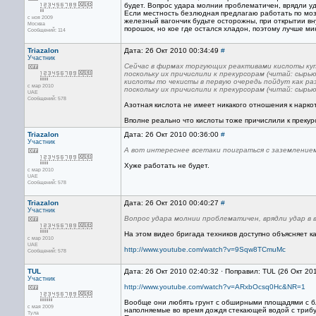
будет. Вопрос удара молнии проблематичен, врядли уд
Если местность безлюдная предлагаю работать по мозг
с ноя 2009
железный вагончик будьте осторожны, при открытии в
Москва
порошок, но кое где остался хладон, поэтому лучше мин
Сообщений: 114
Triazalon
Дата: 26 Окт 2010 00:34:49
#
Участник
Сейчас в фирмах торгующих реактивами кислоты ку
поскольку их причислили к прекурсорам (читай: сырь
кислоты то чекисты в первую очередь пойдут как ра
с мар 2010
поскольку их причислили к прекурсорам (читай: сыр
UAE
Сообщений: 578
Азотная кислота не имеет никакого отношения к нарко
Вполне реально что кислоты тоже причислили к прекур
Triazalon
Дата: 26 Окт 2010 00:36:00
#
Участник
А вот интереснее всетаки поиграться с заземлением
Хуже работать не будет.
с мар 2010
UAE
Сообщений: 578
Triazalon
Дата: 26 Окт 2010 00:40:27
#
Участник
Вопрос удара молнии проблематичен, врядли удар в 
На этом видео бригада техников доступно объясняет к
с мар 2010
UAE
http://www.youtube.com/watch?v=9Sqw8TCmuMc
Сообщений: 578
TUL
Дата: 26 Окт 2010 02:40:32 · Поправил: TUL (26 Окт 20
Участник
http://www.youtube.com/watch?v=ARxbOcsq0Hc&NR=1
Вообще они любять грунт с обширными площадями с бл
с мая 2009
наполняемые во время дождя стекающей водой с трибу
Тула