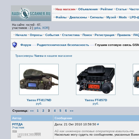
·
Наш магазин
·
Объявления
·
Рейтинг
·
Статьи
·
Част
·
Файлы
·
Диапазоны
·
Сигналы
·
Музей
·
Mods
·
LPD-
На сайте: гостей - 67,
участников - 2 [
geka
,
XOR
]
·
Начало
·
Опросы
·
События
·
Статистика
·
Поиск
·
Регистрация
·
Правила
·
FA
Форум
—›
Радиотехническая безопасность
—›
Глушим сотовую связь GSM
Трансиверы
Yaesu
в нашем магазине
Yaesu FT-817ND
Yaesu FT-857D
руб.
руб.
Страница:
««
»»
1
2
3
4
5
6
Автор
Сообщение
РПТДА
Дата: 21 Окт 2010 10:59:50
#
Участник
Ай как инженера сотовых операторов взвились-то.
Насколько могу судить по сообщениям, указанных Вами с