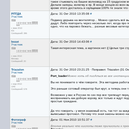
такое стыковать на башне волновод на 15 градусном м
Делали запоры, колючку и пр. В конце концов их всех в
кроме этого досталось и скупщикам:100% те знали что и
РПТДА
Дата: 31 Окт 2010 13:35:08
#
Участник
Подкину дерьма на вентилятор... Можно сделать всё вы
дадут. Либо повторить через несколько лет, когда про 
одно, что на паровоз бежать... разные весовые катего
с фев 2010
Юх
Сообщений: 386
bozat
Дата: 31 Окт 2010 14:43:06
#
Участник
Такая интересная тема, а картинок нет (( Целых три с
с июн 2010
Москва
Сообщений: 20
Triazalon
Дата: 31 Окт 2010 23:21:25 · Поправил: Triazalon (31 О
Участник
Port_loader
Можно хоть об писАться во все инстанции
Вы не понимаете о чём говорите. Эта методика работа
с мар 2010
UAE
Это раньше сотовый оператор был крут, а теперь они т
Сообщений: 578
Возможно у вас в России по сих пор все трепещут пер
воспринимать как дойную корову, все только и ждут п
простые граждане.
Да что говорить - у меня знакомый есть, так тот за к
выписывал протокол. Потому что зная законы можно на
Фотограф
Дата: 01 Ноя 2010 10:51:37
#
Участник
Вполне реально что кислоты тоже причислили к прек