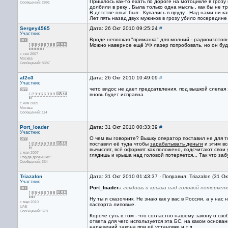
Пришлось как-то ехать по дороге на мотоцикле в гроз
Сообщений: 2991
долбили в реку . Была только одна мысль , как бы не 
В детстве опыт был . Купались в пруду . Над нами ни ка
Лет пять назад двух мужиков в грозу убило посередин
Sergey4565
Дата: 26 Окт 2010 09:25:24
#
Участник
Вроде неплохая "приманка" для молний - радиоизотоп
Можно наверное ещё УФ лазер попробовать, но он буд
с сен 2007
Москва
Сообщений: 8397
al2o3
Дата: 26 Окт 2010 10:49:09
#
Участник
чето видос не дает предсатвления, под вышкой слепая
вновь будет исправна
с ноя 2009
Москва
Сообщений: 114
Port_loader
Дата: 31 Окт 2010 00:33:39
#
Участник
О чем вы говорите? Вышку оператор поставил не для т
поставил её туда чтобы
зарабатывать деньги
и этим вс
вычислят, всё оформят как положено, подсчитают свои у
с мая 2007
глядишь и крыша над головой потеряется... Так что заб
Откуда дровишки?
Сообщений: 334
Triazalon
Дата: 31 Окт 2010 01:43:37 · Поправил: Triazalon (31 О
Участник
Port_loader
а глядишь и крыша над головой потеряется
Ну ты и сказочник. Не знаю как у вас в России, а у н
с мар 2010
паспорта липовые.
UAE
Сообщений: 578
Короче суть в том - что согластно нашему закону о с
ответа для чего используется эта БС, на каком основа
нарушений закона при её установке и т.д.