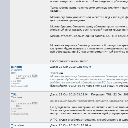
пропитанную азотной кислотой на медные трубы конди
Также можно взять техническую соляную кислоту и на
съёден.
Можно сделать укол азотной кислотой под изоляцию ф
центральнго проводника.
Можно бросить большую тряку обильно пропитанную аз
железный лист крыши, если с первой тряпки крышу не п
Можно отрезать ноль от линии запитки БС, они обыч
Можно на вершину башни установить большую кастрюлю 
кастрюли будет вызывать накопление электрических з
всё оборудование БС (как электромагнитный импульс п
Способов есть очень много.
minorite
Дата: 22 Окт 2010 02:17:49
#
Участник
Triazalon
Можно на вершину башни установить большую кастрюл
кастрюли будет провацировать накопление электрич
с янв 2009
выйдет из строя всё оборудование БС (как электром
Сколково
Ближайшие грозы где-то через полгода будут. А вообщ
Сообщений: 3448
TUL
Дата: 22 Окт 2010 03:52:04 · Поправил: TUL (22 Окт 20
Участник
на вершину башни установить большую кастрюлю без р
Не дождётесь , они кастрюль не любят и острые молни
с мая 2009
У нас на даче молния обошла промышленные молниеотво
Тула
на противоположном краю примыкающей рощицы врезала
Сообщений: 2991
А Т.С. сидит и собирает рецепты-способы всякие и адр
Triazalon
Дата: 25 Окт 2010 01:18:09
#